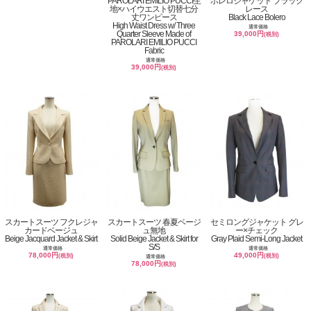
PAROLARI EMILIO PUCCI生
ボレロジャケット ブラック
地×ハイウエスト切替七分
レース
丈ワンピース
Black Lace Bolero
High Waist Dress w/ Three
通常価格
Quarter Sleeve Made of
39,000円
(税別)
PAROLARI EMILIO PUCCI
Fabric
通常価格
39,000円
(税別)
スカートスーツ フクレジャ
スカートスーツ 春夏ベージ
セミロングジャケット グレ
カードベージュ
ュ無地
ー×チェック
Beige Jacquard Jacket & Skirt
Solid Beige Jacket & Skirt for
Gray Plaid Semi-Long Jacket
S/S
通常価格
通常価格
78,000円
49,000円
(税別)
(税別)
通常価格
78,000円
(税別)