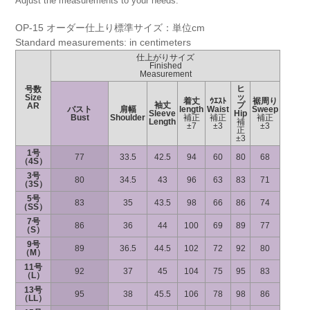
Adjust the measurements to your needs.
OP-15 オーダー仕上り標準サイズ：単位cm
Standard measurements: in centimeters
仕上がりサイズ
Finished
Measurement
ヒ
号数
ッ
Size
着丈
ｳｴｽﾄ
裾周り
袖丈
プ
AR
バスト
肩幅
length
Waist
Sweep
Sleeve
Hip
Bust
Shoulder
補正
補正
補正
Length
補
±7
±3
±3
正
±3
1号
77
33.5
42.5
94
60
80
68
（4S）
3号
80
34.5
43
96
63
83
71
（3S）
5号
83
35
43.5
98
66
86
74
（SS）
7号
86
36
44
100
69
89
77
（S）
9号
89
36.5
44.5
102
72
92
80
（M）
11号
92
37
45
104
75
95
83
（L）
13号
95
38
45.5
106
78
98
86
（LL）