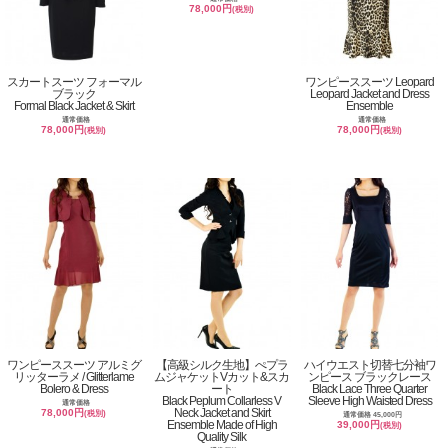
78,000円
(税別)
スカートスーツ フォーマル
ワンピーススーツ Leopard
ブラック
Leopard Jacket and Dress
Formal Black Jacket & Skirt
Ensemble
通常価格
通常価格
78,000円
78,000円
(税別)
(税別)
ワンピーススーツ アルミグ
【高級シルク生地】ぺプラ
ハイウエスト切替七分袖ワ
リッターラメ / Glitterlame
ムジャケットVカット&スカ
ンピース ブラックレース
Bolero & Dress
ート
Black Lace Three Quarter
Black Peplum Collarless V
Sleeve High Waisted Dress
通常価格
Neck Jacket and Skirt
78,000円
(税別)
通常価格 45,000円
Ensemble Made of High
39,000円
(税別)
Quality Silk