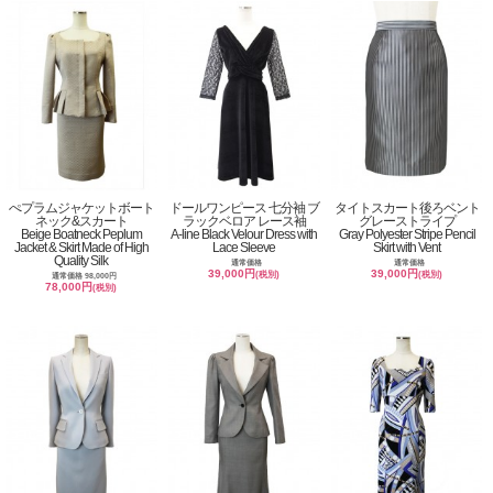
ぺプラムジャケットボート
ドールワンピース 七分袖 ブ
タイトスカート後ろベント
ネック&スカート
ラックベロア レース袖
グレーストライプ
Beige Boatneck Peplum
A-line Black Velour Dress with
Gray Polyester Stripe Pencil
Jacket & Skirt Made of High
Lace Sleeve
Skirt with Vent
Quality Silk
通常価格
通常価格
39,000円
39,000円
(税別)
(税別)
通常価格 98,000円
78,000円
(税別)