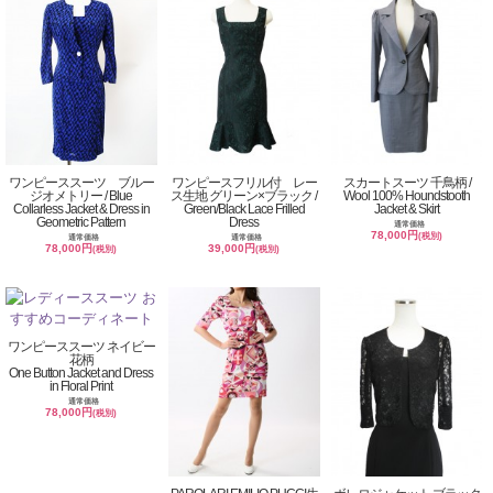
ワンピーススーツ ブルー
ワンピースフリル付 レー
スカートスーツ 千鳥柄 /
ジオメトリー / Blue
ス生地 グリーン×ブラック /
Wool 100% Houndstooth
Collarless Jacket & Dress in
Green/Black Lace Frilled
Jacket & Skirt
Geometric Pattern
Dress
通常価格
78,000円
(税別)
通常価格
通常価格
78,000円
39,000円
(税別)
(税別)
ワンピーススーツ ネイビー
花柄
One Button Jacket and Dress
in Floral Print
通常価格
78,000円
(税別)