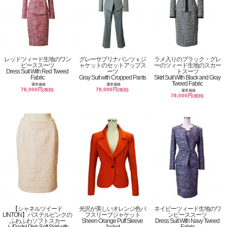
レッドツィード生地のワン
グレーサブリナパンツｘジ
ラメ入りのブラック・グレ
ピーススーツ
ャケットのセットアップス
ーのツィード生地のスカー
Dress Suit With Red Tweed
ーツ
トスーツ
Fabric
Gray Suit with Cropped Pants
Skirt Suit With Black and Gray
Tweed Fabric
通常価格
通常価格
78,000円
78,000円
(税別)
(税別)
通常価格
78,000円
(税別)
【シャネルツイード
光沢が美しいオレンジ色パ
ネイビーツィード生地のワ
LINTON】パステルピンクの
フスリーブジャケット
ンピーススーツ
ふわふわソフトスカー
Sheen Orange Puff Sleeve
Dress Suit With Navy Tweed
ト/Pastel Pink Soft Skirt with
Jacket
Fabric