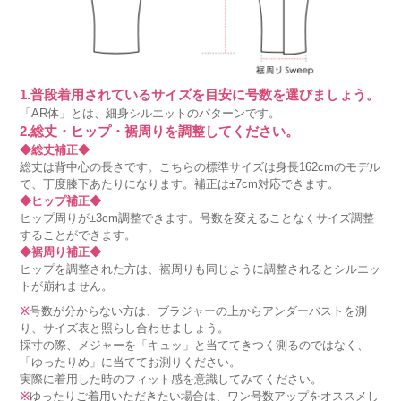
1.普段着用されているサイズを目安に号数を選びましょう。
「AR体」とは、細身シルエットのパターンです。
2.総丈・ヒップ・裾周りを調整してください。
◆総丈補正◆
総丈は背中心の長さです。こちらの標準サイズは身長162cmのモデル
で、丁度膝下あたりになります。補正は±7cm対応できます。
◆ヒップ補正◆
ヒップ周りが±3cm調整できます。号数を変えることなくサイズ調整
することができます。
◆裾周り補正◆
ヒップを調整された方は、裾周りも同じように調整されるとシルエッ
トが崩れません。
※
号数が分からない方は、ブラジャーの上からアンダーバストを測
り、サイズ表と照らし合わせましょう。
採寸の際、メジャーを「キュッ」と当ててきつく測るのではなく、
「ゆったりめ」に当ててお測りください。
実際に着用した時のフィット感を意識してみてください。
※
ゆったりご着用いただきたい場合は、ワン号数アップをオススメし