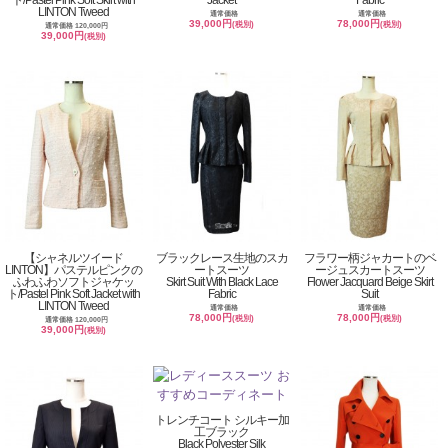
LINTON Tweed
通常価格
通常価格
39,000円
78,000円
(税別)
(税別)
通常価格 120,000円
39,000円
(税別)
【シャネルツイード
ブラックレース生地のスカ
フラワー柄ジャカートのベ
LINTON】パステルピンクの
ートスーツ
ージュスカートスーツ
ふわふわソフトジャケッ
Skirt Suit With Black Lace
Flower Jacquard Beige Skirt
ト/Pastel Pink Soft Jacket with
Fabric
Suit
LINTON Tweed
通常価格
通常価格
78,000円
78,000円
(税別)
(税別)
通常価格 120,000円
39,000円
(税別)
トレンチコート シルキー加
工ブラック
Black Polyester Silk