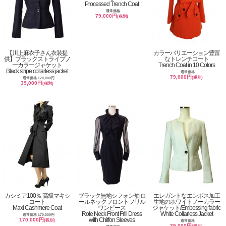
Processed Trench Coat
通常価格
79,000円
(税別)
【川上麻衣子さん衣装提
カラーバリエーション豊富
供】ブラックストライプノ
なトレンチコート
ーカラージャケット
Trench Coat in 10 Colors
Black stripe collarless jacket
通常価格
79,000円
(税別)
通常価格 120,000円
39,000円
(税別)
カシミア100％ 高級マキシ
ブラック無地シフォン袖 ロ
エレガントなエンボス加工
コート
ールネックフロントフリル
生地のホワイトノーカラー
Maxi Cashmere Coat
ワンピース
ジャケット/Embossing fabric
Role Neck Front Frill Dress
White Collarless Jacket
通常価格 170,000円
with Chiffon Sleeves
170,000円
(税別)
通常価格
39,000円