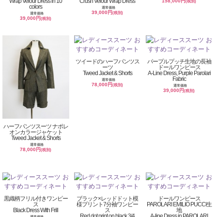
Wrap Velour Dress in 10
Crush Velour Wrap Dress
158,000円
(税別)
colors
通常価格
39,000円
(税別)
通常価格
39,000円
(税別)
ツイードのハーフパンツス
パープルプッチ生地の長袖
ーツ
ドールワンピース
Tweed Jacket & Shorts
A-Line Dress, Purple Parolari
Fabric
通常価格
78,000円
(税別)
通常価格
39,000円
(税別)
ハーフパンツスーツ ナポレ
オンカラージャケット
Tweed Jacket & Shorts
通常価格
78,000円
(税別)
黒織柄フリル付きワンピー
ブラック×レッドドット模
ドールワンピース
ス
様プリント7分袖ワンピー
PAROLARI EMILIO PUCCI生
Black Dress With Frill
ス
地
Red dot print on black,3/4
A-line Dress in PAROLARI
通常価格