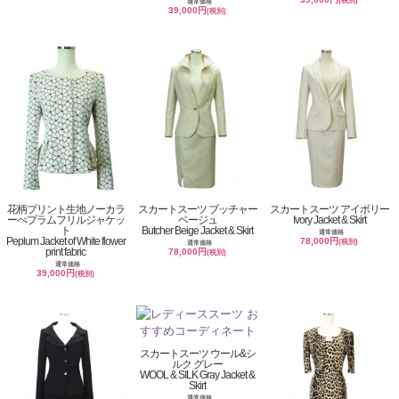
(税別)
通常価格
39,000円
(税別)
花柄プリント生地ノーカラ
スカートスーツ ブッチャー
スカートスーツ アイボリー
ーぺプラムフリルジャケッ
ベージュ
Ivory Jacket & Skirt
ト
Butcher Beige Jacket & Skirt
通常価格
Peplum Jacket of White flower
78,000円
(税別)
通常価格
print fabric
78,000円
(税別)
通常価格
39,000円
(税別)
スカートスーツ ウール&シ
ルク グレー
WOOL & SILK Gray Jacket &
Skirt
通常価格