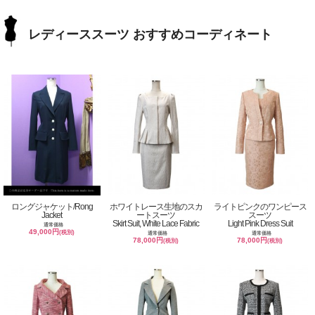
レディーススーツ おすすめコーディネート
ロングジャケット/Rong
ホワイトレース生地のスカ
ライトピンクのワンピース
Jacket
ートスーツ
スーツ
Skirt Suit, White Lace Fabric
Light Pink Dress Suit
通常価格
49,000円
(税別)
通常価格
通常価格
78,000円
78,000円
(税別)
(税別)