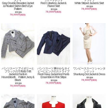
ズアイ
ツイードレッド
トライプ
Gray Double Breasted Jacket
Red Collarless Jacket &
White Striped Jacket & Skirt
& Pleated Skirt in Bird’s Eye
Flared Skirt
通常価格
Pattern
78,000円
(税別)
通常価格
78,000円
(税別)
通常価格
78,000円
(税別)
パンツスーツ アイボリーと
パンツスーツ 爽やかなネイ
ワンピーススーツ シャンタ
ブラックの千鳥格子柄
ビーにピンクのストライプ
ンドット
Jacket & Pants in
Fresh Navy Jacket And Pants
Shantung Dot Jacket & Dress
Houndstooth Pattern, Ivory &
Ensemble in Pink Stripe
通常価格
Black
78,000円
(税別)
通常価格
78,000円
(税別)
通常価格
78,000円
(税別)