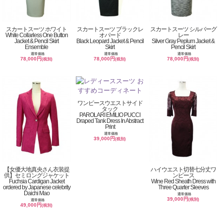
スカートスーツ ホワイト
スカートスーツ ブラックレ
スカートスーツ シルバーグ
White Collarless One Button
オパード
レー
Jacket & Pencil Skirt
Black Leopard Jacket & Pencil
Silver Gray Peplum Jacket &
Ensemble
Skirt
Pencil Skirt
通常価格
通常価格
通常価格
78,000円
78,000円
78,000円
(税別)
(税別)
(税別)
ワンピースウエストサイド
タック
PAROLARI EMILIO PUCCI
Draped Tank Dress In Abstract
Print
通常価格
39,000円
(税別)
【女優大地真央さん衣装提
ハイウエスト切替七分丈ワ
供】セミロングジャケット
ンピース
Fuchsia Cardigan Jacket
Wine Red Sheath Dress with
ordered by Japanese celebrity
Three Quarter Sleeves
Daichi Mao
通常価格
39,000円
(税別)
通常価格
49,000円
(税別)