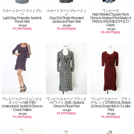
スカートスーツ ライトグレ
スカートスーツ グレードッ
ワンピース
ー
ト
High Waisted Square Neck
Light Gray Polyester Jacket &
Gray Dot Single Breasted
Dress in Abstract Print Made of
Pencil Skirt
Jacket and Flare Skirt
PAROLARI EMILIO PUCCI
Fabric
通常価格
通常価格
78,000円
78,000円
(税別)
(税別)
通常価格
39,000円
(税別)
ワンピーススーツ ピンクと
ワンピーススーツ ブラック
ワンピーススーツ ブラッ
ネイビーの格子柄 /
×ホワイト 花柄 / Jacket &
ク×レッドS字柄生地 / Bolero
Unstructured Jacket & Dress in
Dress in Floral Print
& Dress Ensemble in S-Letter
Check Pattern
Print
通常価格
78,000円
(税別)
通常価格
通常価格
78,000円
78,000円
(税別)
(税別)