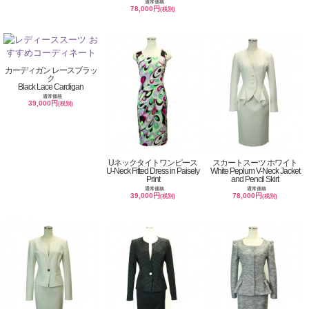
通常価格
78,000円
(税別)
カーディガン レースブラッ
ク
Black Lace Cardigan
通常価格
39,000円
(税別)
Uネックタイトワンピース
スカートスーツ ホワイト
U-Neck Fitted Dress in Paisely
White Peplum V-Neck Jacket
Print
and Pencil Skirt
通常価格
通常価格
39,000円
78,000円
(税別)
(税別)