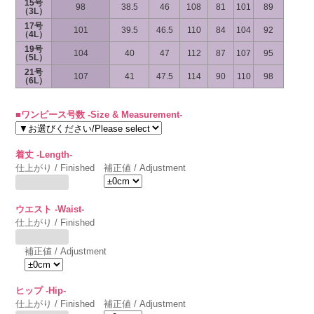
15号
98
38.5
46
108
81
101
89
（3L）
17号
101
39.5
46.5
110
84
104
92
（4L）
19号
104
40
47
112
87
107
95
（5L）
21号
107
41
47.5
114
90
110
98
（6L）
■ワンピース号数 -Size & Measurement-
着丈 -Length-
仕上がり / Finished
補正値 / Adjustment
ウエスト -Waist-
仕上がり / Finished
補正値 / Adjustment
ヒップ -Hip-
仕上がり / Finished
補正値 / Adjustment