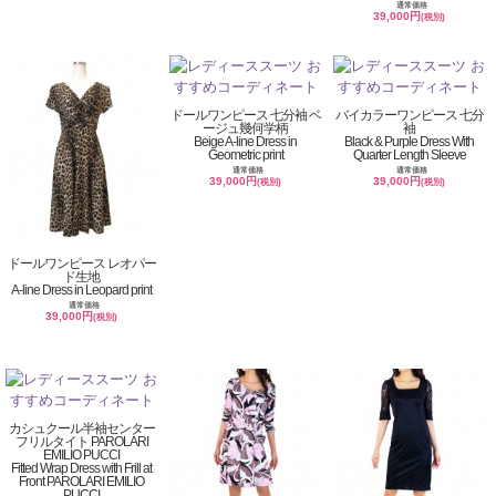
通常価格
39,000円
(税別)
ドールワンピース 七分袖 ベ
バイカラーワンピース 七分
ージュ幾何学柄
袖
Beige A-line Dress in
Black & Purple Dress With
Geometric print
Quarter Length Sleeve
通常価格
通常価格
39,000円
39,000円
(税別)
(税別)
ドールワンピース レオパー
ド生地
A-line Dress in Leopard print
通常価格
39,000円
(税別)
カシュクール半袖センター
フリルタイト PAROLARI
EMILIO PUCCI
Fitted Wrap Dress with Frill at
Front PAROLARI EMILIO
PUCCI