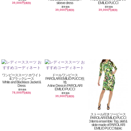
sleeve dress
EMILIO PUCCI
39,000円
(税別)
通常価格
通常価格
39,000円
39,000円
(税別)
(税別)
ワンピーススーツ ホワイト
ドールワンピース
&ブラックレース
PAROLARI EMILIO PUCCI生
White and Blacklace Jacket &
地
Dress
A-line Dress in PAROLARI
EMILIO PUCCI
通常価格
78,000円
(税別)
通常価格
39,000円
(税別)
ストール付きツーピース
PAROLARI EMILIO PUCCI
3 items ensemble: Top, skirt &
stole made of PAROLARI
EMILIO PUCCI fabric