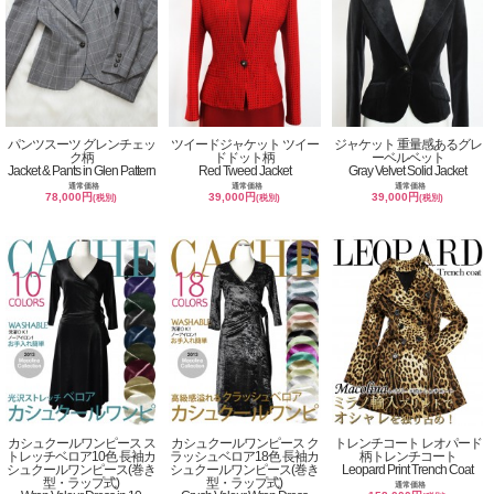
パンツスーツ グレンチェッ
ツイードジャケット ツイー
ジャケット 重量感あるグレ
ク柄
ドドット柄
ーベルベット
Jacket & Pants in Glen Pattern
Red Tweed Jacket
Gray Velvet Solid Jacket
通常価格
通常価格
通常価格
78,000円
39,000円
39,000円
(税別)
(税別)
(税別)
カシュクールワンピース ス
カシュクールワンピース ク
トレンチコート レオパード
トレッチベロア10色 長袖カ
ラッシュベロア18色 長袖カ
柄トレンチコート
シュクールワンピース(巻き
シュクールワンピース(巻き
Leopard Print Trench Coat
型・ラップ式)
型・ラップ式)
通常価格