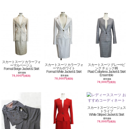
スカートスーツ カラーフォ
スカートスーツ カラーフォ
スカートスーツ グレー×ピ
ーマルベージュ
ーマルホワイト
ンク チェック柄
Formal Beige Jacket & Skirt
Formal White Jacket & Skirt
Plaid Collarless Jacket & Skirt
通常価格
Ensemble
78,000円
通常価格
(税別)
78,000円
(税別)
通常価格
78,000円
(税別)
スカートスーツ ベージュス
トライプ
White Striped Jacket & Skirt
通常価格
78,000円
(税別)