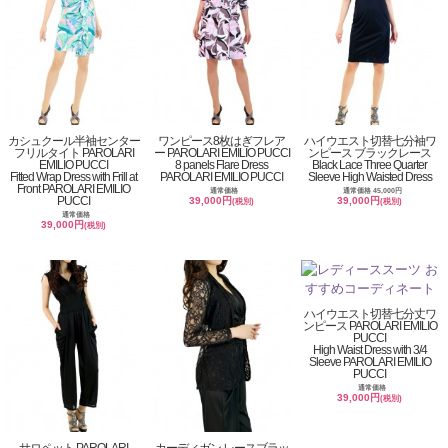
カシュクール半袖センター
ワンピース8枚はぎフレア
ハイウエスト切替七分袖ワ
フリルタイト PAROLARI
ー PAROLARI EMILIO PUCCI
ンピース ブラックレース
EMILIO PUCCI
8 panels Flare Dress
Black Lace Three Quarter
Fitted Wrap Dress with Frill at
PAROLARI EMILIO PUCCI
Sleeve High Waisted Dress
Front PAROLARI EMILIO
通常価格
通常価格 45,000円
PUCCI
39,000円
39,000円
(税別)
(税別)
通常価格
39,000円
(税別)
ハイウエスト切替七分丈ワ
ンピース PAROLARI EMILIO
PUCCI
High Waist Dress with 3/4
Sleeve PAROLARI EMILIO
PUCCI
通常価格
39,000円
(税別)