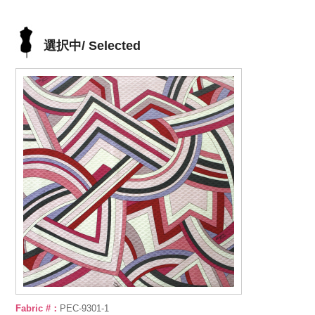
選択中/ Selected
Fabric #：
PEC-9301-1