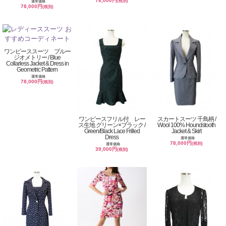
78,000円
(税別)
通常価格
78,000円
(税別)
ワンピーススーツ ブルー
ジオメトリー / Blue
Collarless Jacket & Dress in
Geometric Pattern
通常価格
78,000円
(税別)
ワンピースフリル付 レー
スカートスーツ 千鳥柄 /
ス生地 グリーン×ブラック /
Wool 100% Houndstooth
Green/Black Lace Frilled
Jacket & Skirt
Dress
通常価格
78,000円
(税別)
通常価格
39,000円
(税別)