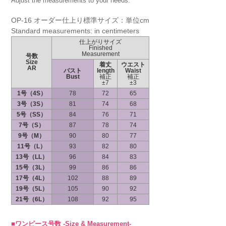
Adjust the measurements to your needs.
OP-16 オーダー仕上り標準サイズ：単位cm
Standard measurements: in centimeters
仕上がりサイズ
Finished
Measurement
号数
Size
着丈
ウエスト
AR
バスト
length
Waist
Bust
補正
補正
±7
±3
1号（4S）
78
72
65
3号（3S）
81
74
68
5号（SS）
84
76
71
7号（S）
87
78
74
9号（M）
90
80
77
11号（L）
93
82
80
13号（LL）
96
84
83
15号（3L）
99
86
86
17号（4L）
102
88
89
19号（5L）
105
90
92
21号（6L）
108
92
95
■ワンピース号数 -Size & Measurement-