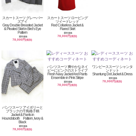
スカートスーツ グレーバー
スカートスーツ ロービング
ズアイ
ツイードレッド
Gray Double Breasted Jacket
Red Collarless Jacket &
& Pleated Skirt in Bird’s Eye
Flared Skirt
Pattern
通常価格
78,000円
(税別)
通常価格
78,000円
(税別)
パンツスーツ 爽やかなネイ
ワンピーススーツ シャンタ
ビーにピンクのストライプ
ンドット
Fresh Navy Jacket And Pants
Shantung Dot Jacket & Dress
Ensemble in Pink Stripe
通常価格
78,000円
(税別)
通常価格
78,000円
(税別)
パンツスーツ アイボリーと
ブラックの千鳥格子柄
Jacket & Pants in
Houndstooth Pattern, Ivory &
Black
通常価格
78,000円
(税別)