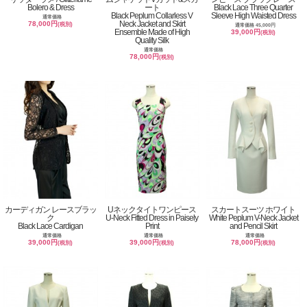
Bolero & Dress
ート
Black Lace Three Quarter
Black Peplum Collarless V
Sleeve High Waisted Dress
通常価格
Neck Jacket and Skirt
78,000円
(税別)
通常価格 45,000円
Ensemble Made of High
39,000円
(税別)
Quality Silk
通常価格
78,000円
(税別)
カーディガン レースブラッ
Uネックタイトワンピース
スカートスーツ ホワイト
ク
U-Neck Fitted Dress in Paisely
White Peplum V-Neck Jacket
Black Lace Cardigan
Print
and Pencil Skirt
通常価格
通常価格
通常価格
39,000円
39,000円
78,000円
(税別)
(税別)
(税別)