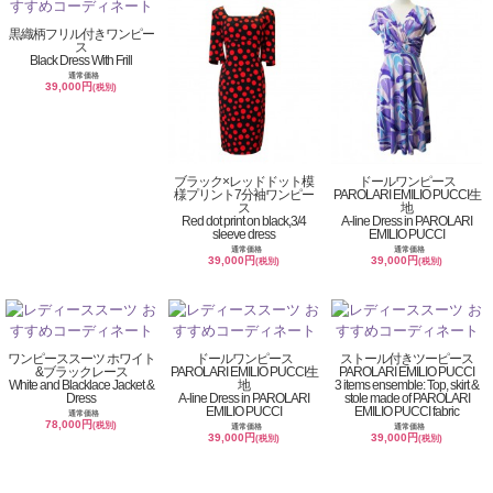
黒織柄フリル付きワンピー
ス
Black Dress With Frill
通常価格
39,000円
(税別)
ブラック×レッドドット模
ドールワンピース
様プリント7分袖ワンピー
PAROLARI EMILIO PUCCI生
ス
地
Red dot print on black,3/4
A-line Dress in PAROLARI
sleeve dress
EMILIO PUCCI
通常価格
通常価格
39,000円
39,000円
(税別)
(税別)
ワンピーススーツ ホワイト
ドールワンピース
ストール付きツーピース
&ブラックレース
PAROLARI EMILIO PUCCI生
PAROLARI EMILIO PUCCI
White and Blacklace Jacket &
地
3 items ensemble: Top, skirt &
Dress
A-line Dress in PAROLARI
stole made of PAROLARI
EMILIO PUCCI
EMILIO PUCCI fabric
通常価格
78,000円
(税別)
通常価格
通常価格
39,000円
39,000円
(税別)
(税別)