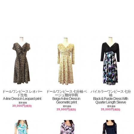
ドールワンピース レオパー
ドールワンピース 七分袖 ベ
バイカラーワンピース 七分
ド生地
ージュ幾何学柄
袖
A-line Dress in Leopard print
Beige A-line Dress in
Black & Purple Dress With
Geometric print
Quarter Length Sleeve
通常価格
39,000円
(税別)
通常価格
通常価格
39,000円
39,000円
(税別)
(税別)