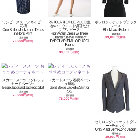
ワンピーススーツ ネイビー
PAROLARI EMILIO PUCCI生
ボレロジャケット ブラック
花柄
地×ハイウエスト切替七分
レース
One Button Jacket and Dress
丈ワンピース
Black Lace Bolero
in Floral Print
High Waist Dress w/ Three
通常価格
Quarter Sleeve Made of
39,000円
(税別)
通常価格
PAROLARI EMILIO PUCCI
78,000円
(税別)
Fabric
通常価格
39,000円
(税別)
スカートスーツ フクレジャ
スカートスーツ 春夏ベージ
カードベージュ
ュ無地
Beige Jacquard Jacket & Skirt
Solid Beige Jacket & Skirt for
S/S
通常価格
78,000円
(税別)
通常価格
78,000円
(税別)
セミロングジャケット グレ
ー×チェック
Gray Plaid Semi-Long Jacket
通常価格
49,000円
(税別)