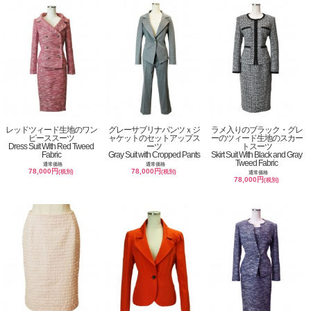
レッドツィード生地のワン
グレーサブリナパンツｘジ
ラメ入りのブラック・グレ
ピーススーツ
ャケットのセットアップス
ーのツィード生地のスカー
Dress Suit With Red Tweed
ーツ
トスーツ
Fabric
Gray Suit with Cropped Pants
Skirt Suit With Black and Gray
Tweed Fabric
通常価格
通常価格
78,000円
78,000円
(税別)
(税別)
通常価格
78,000円
(税別)