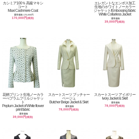
カシミア100％ 高級マキシ
エレガントなエンボス加工
コート
生地のホワイトノーカラー
Maxi Cashmere Coat
ジャケット/Embossing fabric
White Collarless Jacket
通常価格 170,000円
170,000円
(税別)
通常価格
39,000円
(税別)
花柄プリント生地ノーカラ
スカートスーツ ブッチャー
スカートスーツ アイボリー
ーぺプラムフリルジャケッ
ベージュ
Ivory Jacket & Skirt
ト
Butcher Beige Jacket & Skirt
通常価格
Peplum Jacket of White flower
78,000円
(税別)
通常価格
print fabric
78,000円
(税別)
通常価格
39,000円
(税別)