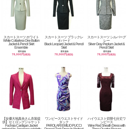
スカートスーツ ホワイト
スカートスーツ ブラックレ
スカートスーツ シルバーグ
White Collarless One Button
オパード
レー
Jacket & Pencil Skirt
Black Leopard Jacket & Pencil
Silver Gray Peplum Jacket &
Ensemble
Skirt
Pencil Skirt
通常価格
通常価格
通常価格
78,000円
78,000円
78,000円
(税別)
(税別)
(税別)
【女優大地真央さん衣装提
ワンピースウエストサイド
ハイウエスト切替七分丈ワ
供】セミロングジャケット
タック
ンピース
Fuchsia Cardigan Jacket
PAROLARI EMILIO PUCCI
Wine Red Sheath Dress with