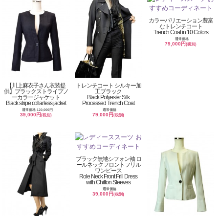
カラーバリエーション豊富
なトレンチコート
Trench Coat in 10 Colors
通常価格
79,000円
(税別)
【川上麻衣子さん衣装提
トレンチコート シルキー加
供】ブラックストライプノ
工ブラック
ーカラージャケット
Black Polyester Silk
Black stripe collarless jacket
Processed Trench Coat
通常価格 120,000円
通常価格
39,000円
79,000円
(税別)
(税別)
ブラック無地シフォン袖 ロ
ールネックフロントフリル
ワンピース
Role Neck Front Frill Dress
with Chiffon Sleeves
通常価格
39,000円
(税別)