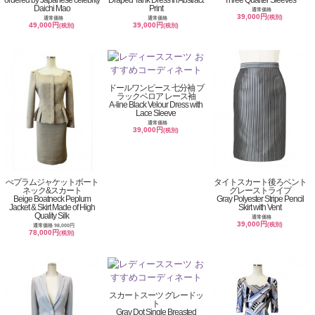
ordered by Japanese celebrity
Draped Tank Dress In Abstract
Three Quarter Sleeves
Daichi Mao
Print
通常価格
39,000円
(税別)
通常価格
通常価格
49,000円
39,000円
(税別)
(税別)
ドールワンピース 七分袖 ブ
ラックベロア レース袖
A-line Black Velour Dress with
Lace Sleeve
通常価格
39,000円
(税別)
ぺプラムジャケットボート
タイトスカート後ろベント
ネック&スカート
グレーストライプ
Beige Boatneck Peplum
Gray Polyester Stripe Pencil
Jacket & Skirt Made of High
Skirt with Vent
Quality Silk
通常価格
39,000円
(税別)
通常価格 98,000円
78,000円
(税別)
スカートスーツ グレードッ
ト
Gray Dot Single Breasted