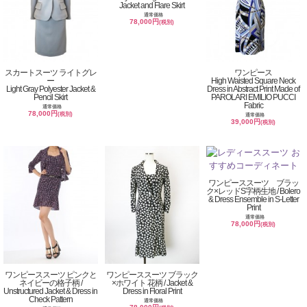
Jacket and Flare Skirt
通常価格
78,000円
(税別)
スカートスーツ ライトグレ
ワンピース
ー
High Waisted Square Neck
Light Gray Polyester Jacket &
Dress in Abstract Print Made of
Pencil Skirt
PAROLARI EMILIO PUCCI
Fabric
通常価格
78,000円
(税別)
通常価格
39,000円
(税別)
ワンピーススーツ ブラッ
ク×レッドS字柄生地 / Bolero
& Dress Ensemble in S-Letter
Print
通常価格
78,000円
(税別)
ワンピーススーツ ピンクと
ワンピーススーツ ブラック
ネイビーの格子柄 /
×ホワイト 花柄 / Jacket &
Unstructured Jacket & Dress in
Dress in Floral Print
Check Pattern
通常価格