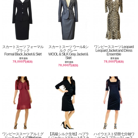
スカートスーツ フォーマル
スカートスーツ ウール&シ
ワンピーススーツ Leopard
ブラック
ルク グレー
Leopard Jacket and Dress
Formal Black Jacket & Skirt
WOOL & SILK Gray Jacket &
Ensemble
Skirt
通常価格
通常価格
78,000円
78,000円
(税別)
(税別)
通常価格
78,000円
(税別)
ワンピーススーツ アルミグ
【高級シルク生地】ぺプラ
ハイウエスト切替七分袖ワ
リッターラメ / Glitterlame
ムジャケットVカット&スカ
ンピース ブラックレース