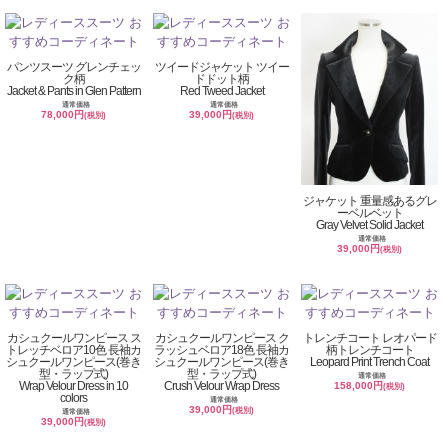
パンツスーツ グレンチェッ
ツイードジャケット ツイー
ク柄
ドドット柄
Jacket & Pants in Glen Pattern
Red Tweed Jacket
通常価格
通常価格
78,000円
39,000円
(税別)
(税別)
ジャケット 重量感あるグレ
ーベルベット
Gray Velvet Solid Jacket
通常価格
39,000円
(税別)
カシュクールワンピース ス
カシュクールワンピース ク
トレンチコート レオパード
トレッチベロア10色 長袖カ
ラッシュベロア18色 長袖カ
柄トレンチコート
シュクールワンピース(巻き
シュクールワンピース(巻き
Leopard Print Trench Coat
型・ラップ式)
型・ラップ式)
通常価格
Wrap Velour Dress in 10
Crush Velour Wrap Dress
158,000円
(税別)
colors
通常価格
39,000円
(税別)
通常価格
39,000円
(税別)