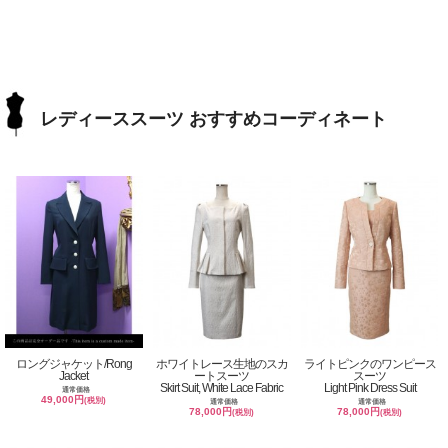
レディーススーツ おすすめコーディネート
ロングジャケット/Rong
ホワイトレース生地のスカ
ライトピンクのワンピース
Jacket
ートスーツ
スーツ
Skirt Suit, White Lace Fabric
Light Pink Dress Suit
通常価格
49,000円
(税別)
通常価格
通常価格
78,000円
78,000円
(税別)
(税別)