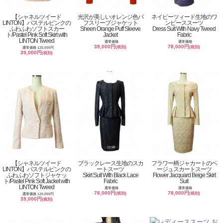
【シャネルツイード
光沢が美しいオレンジ色パ
ネイビーツィード生地のワ
LINTON】パステルピンクの
フスリーブジャケット
ンピーススーツ
ふわふわソフトスカー
Sheen Orange Puff Sleeve
Dress Suit With Navy Tweed
ト/Pastel Pink Soft Skirt with
Jacket
Fabric
LINTON Tweed
通常価格
通常価格
39,000円
78,000円
(税別)
(税別)
通常価格 120,000円
39,000円
(税別)
【シャネルツイード
ブラックレース生地のスカ
フラワー柄ジャカートのベ
LINTON】パステルピンクの
ートスーツ
ージュスカートスーツ
ふわふわソフトジャケッ
Skirt Suit With Black Lace
Flower Jacquard Beige Skirt
ト/Pastel Pink Soft Jacket with
Fabric
Suit
LINTON Tweed
通常価格
通常価格
78,000円
78,000円
(税別)
(税別)
通常価格 120,000円
39,000円
(税別)