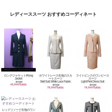
レディーススーツ おすすめコーディネート
ロングジャケット/Rong
ホワイトレース生地のスカ
ライトピンクのワンピース
Jacket
ートスーツ
スーツ
Skirt Suit, White Lace Fabric
Light Pink Dress Suit
通常価格
49,000円
(税別)
通常価格
通常価格
78,000円
78,000円
(税別)
(税別)
レッドツィード生地のワン