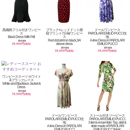
黒織柄フリル付きワンピー
ブラック×レッドドット模
ドールワンピース
ス
様プリント7分袖ワンピー
PAROLARI EMILIO PUCCI生
Black Dress With Frill
ス
地
Red dot print on black,3/4
A-line Dress in PAROLARI
通常価格
sleeve dress
EMILIO PUCCI
39,000円
(税別)
通常価格
通常価格
39,000円
39,000円
(税別)
(税別)
ワンピーススーツ ホワイト
&ブラックレース
White and Blacklace Jacket &
Dress
通常価格
78,000円
(税別)
ドールワンピース
ストール付きツーピース
PAROLARI EMILIO PUCCI生
PAROLARI EMILIO PUCCI
地
3 items ensemble: Top, skirt &
A-line Dress in PAROLARI
stole made of PAROLARI
EMILIO PUCCI
EMILIO PUCCI fabric