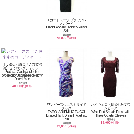
スカートスーツ ブラックレ
オパード
Black Leopard Jacket & Pencil
Skirt
通常価格
78,000円
(税別)
【女優大地真央さん衣装提
供】セミロングジャケット
Fuchsia Cardigan Jacket
ordered by Japanese celebrity
Daichi Mao
通常価格
49,000円
(税別)
ワンピースウエストサイド
ハイウエスト切替七分丈ワ
タック
ンピース
PAROLARI EMILIO PUCCI
Wine Red Sheath Dress with
Draped Tank Dress In Abstract
Three Quarter Sleeves
Print
通常価格
39,000円
(税別)
通常価格
39,000円
(税別)