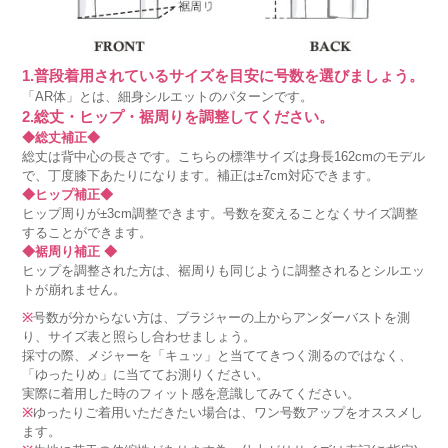
1.普段着用されているサイズを目安に号数を選びましょう。
「AR体」とは、細身シルエットのパターンです。
2.総丈・ヒップ・裾周りを調整してください。
◆総丈補正◆
総丈は背中心の長さです。こちらの標準サイズは身長162cmのモデル
で、丁度膝下あたりになります。補正は±7cm対応できます。
◆ヒップ補正◆
ヒップ周りが±3cm調整できます。号数を変えることなくサイズ調整
することができます。
◆裾周り補正 ◆
ヒップを調整された方は、裾周りも同じように調整されるとシルエッ
トが崩れません。
※
号数が分からない方は、ブラジャーの上からアンダーバストを測
り、サイズ表と照らし合わせましょう。
採寸の際、メジャーを「キュッ」と当ててきつく測るのではなく、
「ゆったりめ」に当ててお測りください。
実際に着用した時のフィット感を意識してみてください。
※
ゆったりご着用いただきたい場合は、ワン号数アップをオススメし
ます。