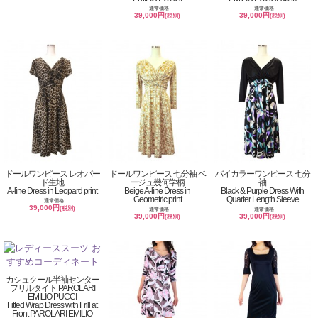
通常価格
通常価格
39,000円
39,000円
(税別)
(税別)
ドールワンピース レオパー
ドールワンピース 七分袖 ベ
バイカラーワンピース 七分
ド生地
ージュ幾何学柄
袖
A-line Dress in Leopard print
Beige A-line Dress in
Black & Purple Dress With
Geometric print
Quarter Length Sleeve
通常価格
39,000円
(税別)
通常価格
通常価格
39,000円
39,000円
(税別)
(税別)
カシュクール半袖センター
フリルタイト PAROLARI
EMILIO PUCCI
Fitted Wrap Dress with Frill at
Front PAROLARI EMILIO