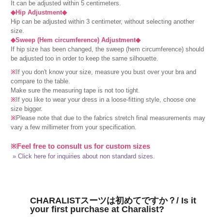
It can be adjusted within 5 centimeters.
◆Hip Adjustment◆
Hip can be adjusted within 3 centimeter, without selecting another
size.
◆Sweep (Hem circumference) Adjustment◆
If hip size has been changed, the sweep (hem circumference) should
be adjusted too in order to keep the same silhouette.
※
If you don't know your size, measure you bust over your bra and
compare to the table.
Make sure the measuring tape is not too tight.
※
If you like to wear your dress in a loose-fitting style, choose one
size bigger.
※
Please note that due to the fabrics stretch final measurements may
vary a few millimeter from your specification.
※Feel free to consult us for custom sizes
» Click here for inquiries about non standard sizes.
CHARALISTスーツは初めてですか？/ Is it
your first purchase at Charalist?