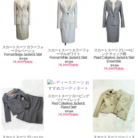
スカートスーツ カラーフォ
スカートスーツ カラーフォ
スカートスーツ グレー×ピ
ーマルベージュ
ーマルホワイト
ンク チェック柄
Formal Beige Jacket & Skirt
Formal White Jacket & Skirt
Plaid Collarless Jacket & Skirt
通常価格
Ensemble
78,000円
通常価格
(税別)
78,000円
(税別)
通常価格
78,000円
(税別)
スカートスーツ ロービング
ツイードレッド
Red Collarless Jacket &
Flared Skirt
通常価格
78,000円
(税別)
スカートスーツ グレーバー
スカートスーツ ベージュス