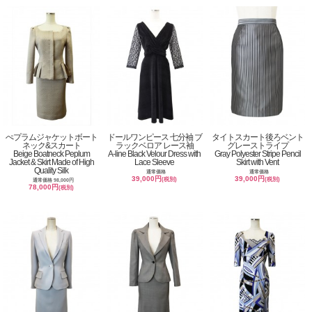
ぺプラムジャケットボート
ドールワンピース 七分袖 ブ
タイトスカート後ろベント
ネック&スカート
ラックベロア レース袖
グレーストライプ
Beige Boatneck Peplum
A-line Black Velour Dress with
Gray Polyester Stripe Pencil
Jacket & Skirt Made of High
Lace Sleeve
Skirt with Vent
Quality Silk
通常価格
通常価格
39,000円
39,000円
(税別)
(税別)
通常価格 98,000円
78,000円
(税別)