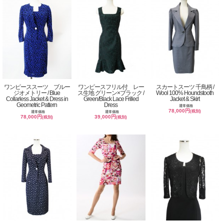
ワンピーススーツ ブルー
ワンピースフリル付 レー
スカートスーツ 千鳥柄 /
ジオメトリー / Blue
ス生地 グリーン×ブラック /
Wool 100% Houndstooth
Collarless Jacket & Dress in
Green/Black Lace Frilled
Jacket & Skirt
Geometric Pattern
Dress
通常価格
78,000円
(税別)
通常価格
通常価格
78,000円
39,000円
(税別)
(税別)