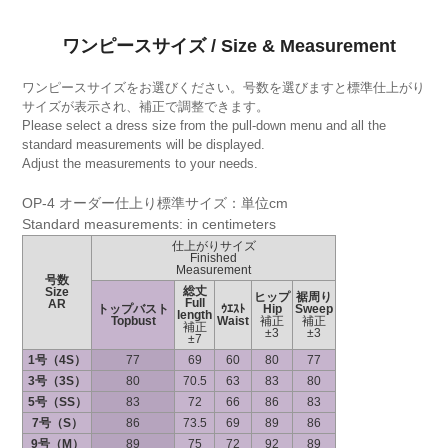
ワンピースサイズ / Size & Measurement
ワンピースサイズをお選びください。号数を選びますと標準仕上がり
サイズが表示され、補正で調整できます。
Please select a dress size from the pull-down menu and all the
standard measurements will be displayed.
Adjust the measurements to your needs.
OP-4 オーダー仕上り標準サイズ：単位cm
Standard measurements: in centimeters
仕上がりサイズ
Finished
Measurement
号数
総丈
Size
ヒップ
裾周り
Full
AR
トップバスト
ｳｴｽﾄ
Hip
Sweep
length
Topbust
Waist
補正
補正
補正
±3
±3
±7
1号（4S）
77
69
60
80
77
3号（3S）
80
70.5
63
83
80
5号（SS）
83
72
66
86
83
7号（S）
86
73.5
69
89
86
9号（M）
89
75
72
92
89