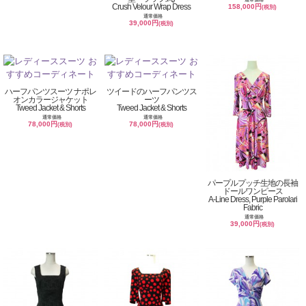
Crush Velour Wrap Dress
158,000円
(税別)
通常価格
39,000円
(税別)
ハーフパンツスーツ ナポレ
ツイードのハーフパンツス
オンカラージャケット
ーツ
Tweed Jacket & Shorts
Tweed Jacket & Shorts
通常価格
通常価格
78,000円
78,000円
(税別)
(税別)
パープルプッチ生地の長袖
ドールワンピース
A-Line Dress, Purple Parolari
Fabric
通常価格
39,000円
(税別)