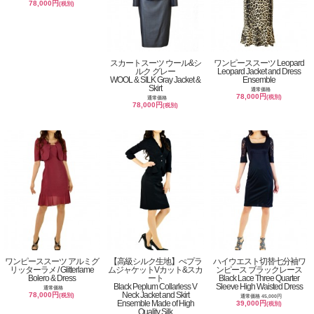
78,000円
(税別)
スカートスーツ ウール&シ
ワンピーススーツ Leopard
ルク グレー
Leopard Jacket and Dress
WOOL & SILK Gray Jacket &
Ensemble
Skirt
通常価格
78,000円
(税別)
通常価格
78,000円
(税別)
ワンピーススーツ アルミグ
【高級シルク生地】ぺプラ
ハイウエスト切替七分袖ワ
リッターラメ / Glitterlame
ムジャケットVカット&スカ
ンピース ブラックレース
Bolero & Dress
ート
Black Lace Three Quarter
Black Peplum Collarless V
Sleeve High Waisted Dress
通常価格
Neck Jacket and Skirt
78,000円
(税別)
通常価格 45,000円
Ensemble Made of High
39,000円
(税別)
Quality Silk