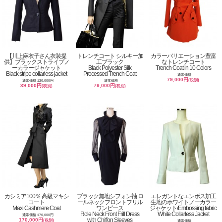
【川上麻衣子さん衣装提
トレンチコート シルキー加
カラーバリエーション豊富
供】ブラックストライプノ
工ブラック
なトレンチコート
ーカラージャケット
Black Polyester Silk
Trench Coat in 10 Colors
Black stripe collarless jacket
Processed Trench Coat
通常価格
79,000円
(税別)
通常価格 120,000円
通常価格
39,000円
79,000円
(税別)
(税別)
カシミア100％ 高級マキシ
ブラック無地シフォン袖 ロ
エレガントなエンボス加工
コート
ールネックフロントフリル
生地のホワイトノーカラー
Maxi Cashmere Coat
ワンピース
ジャケット/Embossing fabric
Role Neck Front Frill Dress
White Collarless Jacket
通常価格 170,000円
with Chiffon Sleeves
170,000円
(税別)
通常価格