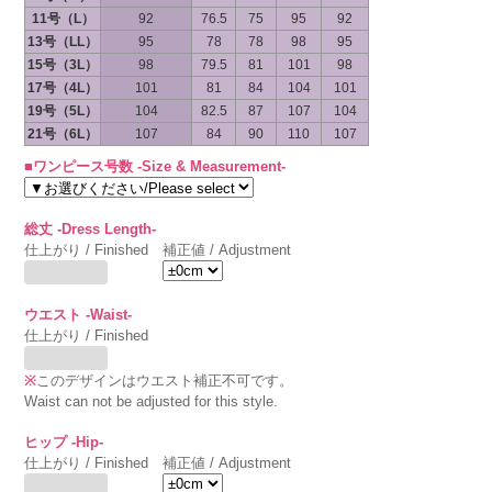
11号（L）
92
76.5
75
95
92
13号（LL）
95
78
78
98
95
15号（3L）
98
79.5
81
101
98
17号（4L）
101
81
84
104
101
19号（5L）
104
82.5
87
107
104
21号（6L）
107
84
90
110
107
■ワンピース号数 -Size & Measurement-
総丈 -Dress Length-
仕上がり / Finished
補正値 / Adjustment
ウエスト -Waist-
仕上がり / Finished
※
このデザインはウエスト補正不可です。
Waist can not be adjusted for this style.
ヒップ -Hip-
仕上がり / Finished
補正値 / Adjustment