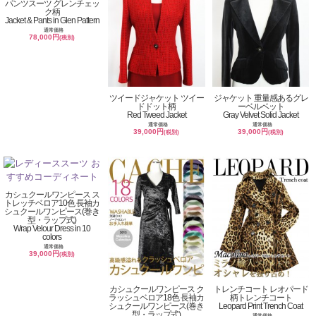
パンツスーツ グレンチェッ
ク柄
Jacket & Pants in Glen Pattern
通常価格
78,000円
(税別)
ツイードジャケット ツイー
ジャケット 重量感あるグレ
ドドット柄
ーベルベット
Red Tweed Jacket
Gray Velvet Solid Jacket
通常価格
通常価格
39,000円
39,000円
(税別)
(税別)
カシュクールワンピース ス
トレッチベロア10色 長袖カ
シュクールワンピース(巻き
型・ラップ式)
Wrap Velour Dress in 10
colors
通常価格
39,000円
(税別)
カシュクールワンピース ク
トレンチコート レオパード
ラッシュベロア18色 長袖カ
柄トレンチコート
シュクールワンピース(巻き
Leopard Print Trench Coat
型・ラップ式)
通常価格