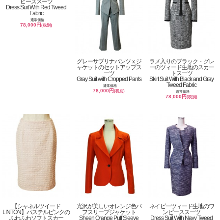
ピーススーツ
Dress Suit With Red Tweed
Fabric
通常価格
78,000円
(税別)
グレーサブリナパンツｘジ
ラメ入りのブラック・グレ
ャケットのセットアップス
ーのツィード生地のスカー
ーツ
トスーツ
Gray Suit with Cropped Pants
Skirt Suit With Black and Gray
Tweed Fabric
通常価格
78,000円
(税別)
通常価格
78,000円
(税別)
【シャネルツイード
光沢が美しいオレンジ色パ
ネイビーツィード生地のワ
LINTON】パステルピンクの
フスリーブジャケット
ンピーススーツ
ふわふわソフトスカー
Sheen Orange Puff Sleeve
Dress Suit With Navy Tweed