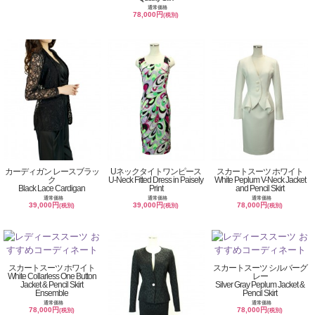
通常価格
78,000円
(税別)
カーディガン レースブラッ
Uネックタイトワンピース
スカートスーツ ホワイト
ク
U-Neck Fitted Dress in Paisely
White Peplum V-Neck Jacket
Black Lace Cardigan
Print
and Pencil Skirt
通常価格
通常価格
通常価格
39,000円
39,000円
78,000円
(税別)
(税別)
(税別)
スカートスーツ ホワイト
スカートスーツ シルバーグ
White Collarless One Button
レー
Jacket & Pencil Skirt
Silver Gray Peplum Jacket &
Ensemble
Pencil Skirt
通常価格
通常価格
78,000円
78,000円
(税別)
(税別)