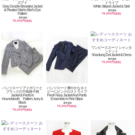
ズアイ
トライプ
Gray Double Breasted Jacket
White Striped Jacket & Skirt
& Pleated Skirt in Bird’s Eye
通常価格
Pattern
78,000円
(税別)
通常価格
78,000円
(税別)
ワンピーススーツ シャンタ
ンドット
Shantung Dot Jacket & Dress
通常価格
78,000円
(税別)
パンツスーツ アイボリーと
パンツスーツ 爽やかなネイ
ブラックの千鳥格子柄
ビーにピンクのストライプ
Jacket & Pants in
Fresh Navy Jacket And Pants
Houndstooth Pattern, Ivory &
Ensemble in Pink Stripe
Black
通常価格
78,000円
(税別)
通常価格
78,000円
(税別)