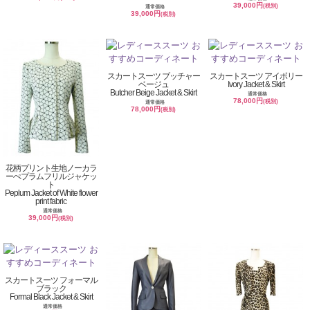
39,000円
(税別)
通常価格
39,000円
(税別)
スカートスーツ ブッチャー
スカートスーツ アイボリー
ベージュ
Ivory Jacket & Skirt
Butcher Beige Jacket & Skirt
通常価格
78,000円
(税別)
通常価格
78,000円
(税別)
花柄プリント生地ノーカラ
ーぺプラムフリルジャケッ
ト
Peplum Jacket of White flower
print fabric
通常価格
39,000円
(税別)
スカートスーツ フォーマル
ブラック
Formal Black Jacket & Skirt
通常価格