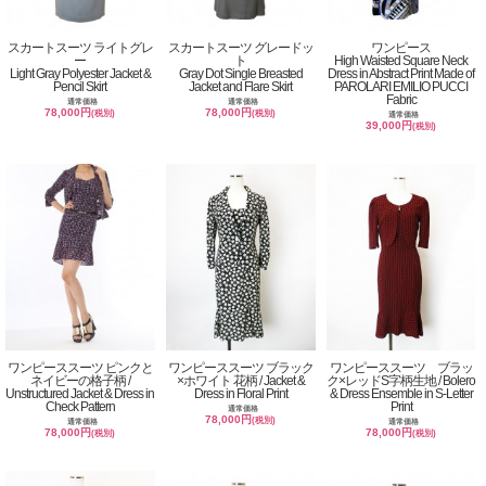
スカートスーツ ライトグレ
スカートスーツ グレードッ
ワンピース
ー
ト
High Waisted Square Neck
Light Gray Polyester Jacket &
Gray Dot Single Breasted
Dress in Abstract Print Made of
Pencil Skirt
Jacket and Flare Skirt
PAROLARI EMILIO PUCCI
Fabric
通常価格
通常価格
78,000円
78,000円
(税別)
(税別)
通常価格
39,000円
(税別)
ワンピーススーツ ピンクと
ワンピーススーツ ブラック
ワンピーススーツ ブラッ
ネイビーの格子柄 /
×ホワイト 花柄 / Jacket &
ク×レッドS字柄生地 / Bolero
Unstructured Jacket & Dress in
Dress in Floral Print
& Dress Ensemble in S-Letter
Check Pattern
Print
通常価格
78,000円
(税別)
通常価格
通常価格
78,000円
78,000円
(税別)
(税別)