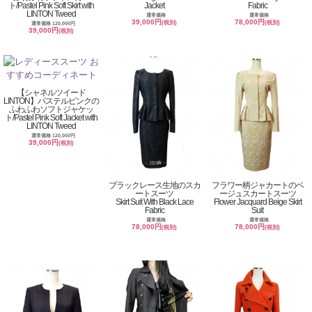
ト/Pastel Pink Soft Skirt with
Jacket
Fabric
LINTON Tweed
通常価格
通常価格
39,000円
78,000円
(税別)
(税別)
通常価格 120,000円
39,000円
(税別)
【シャネルツイード
LINTON】パステルピンクの
ふわふわソフトジャケッ
ト/Pastel Pink Soft Jacket with
LINTON Tweed
通常価格 120,000円
39,000円
(税別)
ブラックレース生地のスカ
フラワー柄ジャカートのベ
ートスーツ
ージュスカートスーツ
Skirt Suit With Black Lace
Flower Jacquard Beige Skirt
Fabric
Suit
通常価格
通常価格
78,000円
78,000円
(税別)
(税別)