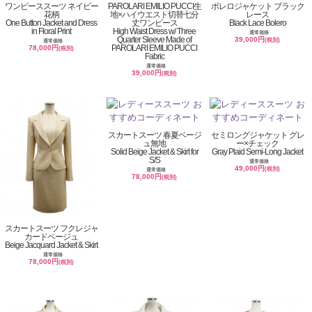
ワンピーススーツ ネイビー
PAROLARI EMILIO PUCCI生
ボレロジャケット ブラック
花柄
地×ハイウエスト切替七分
レース
One Button Jacket and Dress
丈ワンピース
Black Lace Bolero
in Floral Print
High Waist Dress w/ Three
通常価格
Quarter Sleeve Made of
39,000円
(税別)
通常価格
PAROLARI EMILIO PUCCI
78,000円
(税別)
Fabric
通常価格
39,000円
(税別)
スカートスーツ 春夏ベージ
セミロングジャケット グレ
ュ無地
ー×チェック
Solid Beige Jacket & Skirt for
Gray Plaid Semi-Long Jacket
S/S
通常価格
49,000円
(税別)
通常価格
78,000円
(税別)
スカートスーツ フクレジャ
カードベージュ
Beige Jacquard Jacket & Skirt
通常価格
78,000円
(税別)