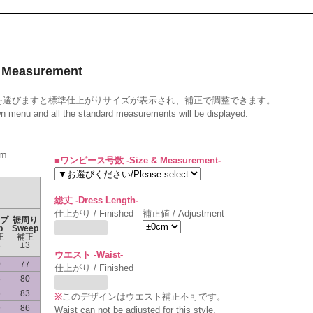
Measurement
を選びますと標準仕上がりサイズが表示され、補正で調整できます。
wn menu and all the standard measurements will be displayed.
m
■ワンピース号数 -Size & Measurement-
総丈 -Dress Length-
仕上がり / Finished
補正値 / Adjustment
プ
裾周り
p
Sweep
正
補正
3
±3
ウエスト -Waist-
0
77
仕上がり / Finished
3
80
6
83
※
このデザインはウエスト補正不可です。
9
86
Waist can not be adjusted for this style.