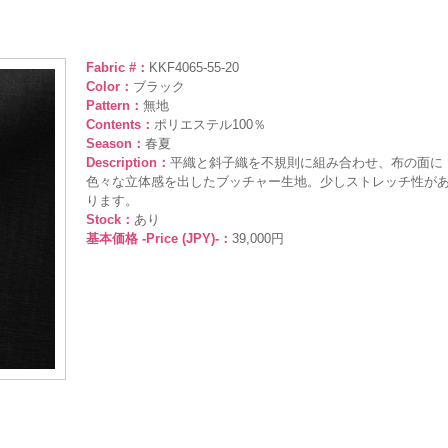
Fabric #：
KKF4065-55-20
Color：
ブラック
Pattern：
無地
Contents：
ポリエステル100％
Season：
春夏
Description：
平織と斜子織を不規則に組み合わせ、布の面に
色々な立体感を出したブッチャー生地。少しストレッチ性が
ります。
Stock：
あり
基本価格 -Price (JPY)-：
39,000円