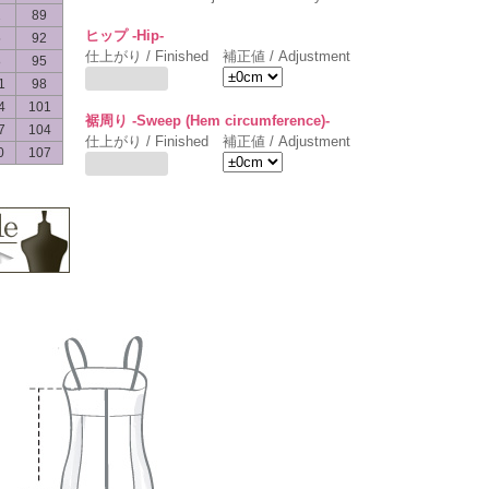
2
89
ヒップ -Hip-
5
92
仕上がり / Finished
補正値 / Adjustment
8
95
1
98
4
101
裾周り -Sweep (Hem circumference)-
7
104
仕上がり / Finished
補正値 / Adjustment
0
107