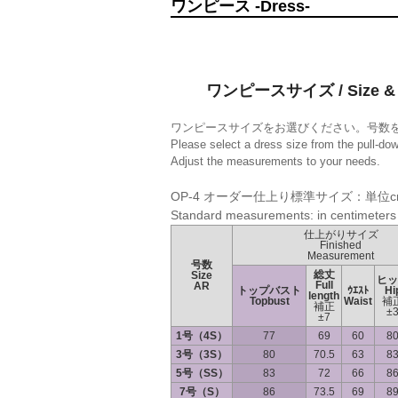
ワンピース -Dress-
ワンピースサイズ / Size & 
ワンピースサイズをお選びください。号数
Please select a dress size from the pull-do
Adjust the measurements to your needs.
OP-4 オーダー仕上り標準サイズ：単位c
Standard measurements: in centimeters
仕上がりサイズ
Finished
Measurement
号数
総丈
Size
ヒッ
Full
AR
トップバスト
ｳｴｽﾄ
Hi
length
Topbust
Waist
補
補正
±
±7
1号（4S）
77
69
60
8
3号（3S）
80
70.5
63
8
5号（SS）
83
72
66
8
7号（S）
86
73.5
69
8