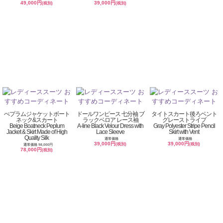
49,000円
39,000円
(税別)
(税別)
ぺプラムジャケットボート
ドールワンピース 七分袖 ブ
タイトスカート後ろベント
ネック&スカート
ラックベロア レース袖
グレーストライプ
Beige Boatneck Peplum
A-line Black Velour Dress with
Gray Polyester Stripe Pencil
Jacket & Skirt Made of High
Lace Sleeve
Skirt with Vent
Quality Silk
通常価格
通常価格
39,000円
39,000円
(税別)
(税別)
通常価格 98,000円
78,000円
(税別)