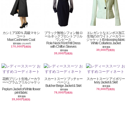
カシミア100％ 高級マキシ
ブラック無地シフォン袖 ロ
エレガントなエンボス加工
コート
ールネックフロントフリル
生地のホワイトノーカラー
Maxi Cashmere Coat
ワンピース
ジャケット/Embossing fabric
Role Neck Front Frill Dress
White Collarless Jacket
通常価格 170,000円
with Chiffon Sleeves
170,000円
(税別)
通常価格
39,000円
(税別)
通常価格
39,000円
(税別)
花柄プリント生地ノーカラ
スカートスーツ ブッチャー
スカートスーツ アイボリー
ーぺプラムフリルジャケッ
ベージュ
Ivory Jacket & Skirt
ト
Butcher Beige Jacket & Skirt
通常価格
Peplum Jacket of White flower
78,000円
(税別)
通常価格
print fabric
78,000円
(税別)
通常価格
39,000円
(税別)