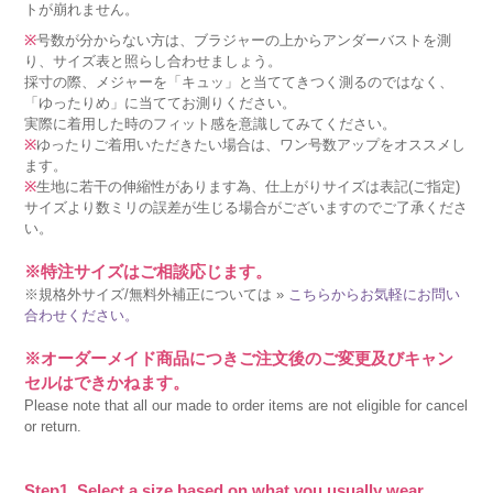
トが崩れません。
※
号数が分からない方は、ブラジャーの上からアンダーバストを測
り、サイズ表と照らし合わせましょう。
採寸の際、メジャーを「キュッ」と当ててきつく測るのではなく、
「ゆったりめ」に当ててお測りください。
実際に着用した時のフィット感を意識してみてください。
※
ゆったりご着用いただきたい場合は、ワン号数アップをオススメし
ます。
※
生地に若干の伸縮性があります為、仕上がりサイズは表記(ご指定)
サイズより数ミリの誤差が生じる場合がございますのでご了承くださ
い。
※特注サイズはご相談応じます。
※規格外サイズ/無料外補正については »
こちらからお気軽にお問い
合わせください。
※オーダーメイド商品につきご注文後のご変更及びキャン
セルはできかねます。
Please note that all our made to order items are not eligible for cancel
or return.
Step1. Select a size based on what you usually wear.