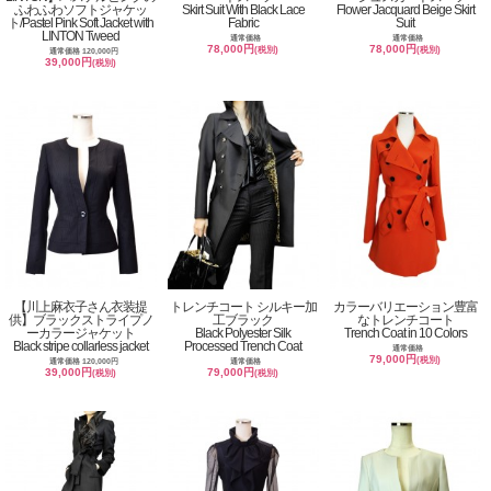
ふわふわソフトジャケッ
Skirt Suit With Black Lace
Flower Jacquard Beige Skirt
ト/Pastel Pink Soft Jacket with
Fabric
Suit
LINTON Tweed
通常価格
通常価格
78,000円
78,000円
(税別)
(税別)
通常価格 120,000円
39,000円
(税別)
【川上麻衣子さん衣装提
トレンチコート シルキー加
カラーバリエーション豊富
供】ブラックストライプノ
工ブラック
なトレンチコート
ーカラージャケット
Black Polyester Silk
Trench Coat in 10 Colors
Black stripe collarless jacket
Processed Trench Coat
通常価格
79,000円
(税別)
通常価格 120,000円
通常価格
39,000円
79,000円
(税別)
(税別)