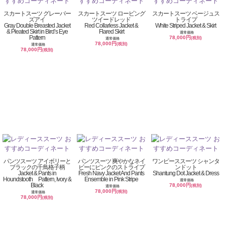
スカートスーツ グレーバー
スカートスーツ ロービング
スカートスーツ ベージュス
ズアイ
ツイードレッド
トライプ
Gray Double Breasted Jacket
Red Collarless Jacket &
White Striped Jacket & Skirt
& Pleated Skirt in Bird’s Eye
Flared Skirt
通常価格
Pattern
78,000円
(税別)
通常価格
78,000円
(税別)
通常価格
78,000円
(税別)
パンツスーツ アイボリーと
パンツスーツ 爽やかなネイ
ワンピーススーツ シャンタ
ブラックの千鳥格子柄
ビーにピンクのストライプ
ンドット
Jacket & Pants in
Fresh Navy Jacket And Pants
Shantung Dot Jacket & Dress
Houndstooth Pattern, Ivory &
Ensemble in Pink Stripe
通常価格
Black
78,000円
(税別)
通常価格
78,000円
(税別)
通常価格
78,000円
(税別)