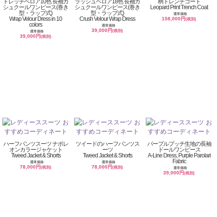
トレッチベロア10色 長袖カ
ラッシュベロア18色 長袖カ
柄トレンチコート
シュクールワンピース(巻き
シュクールワンピース(巻き
Leopard Print Trench Coat
型・ラップ式)
型・ラップ式)
通常価格
Wrap Velour Dress in 10
Crush Velour Wrap Dress
158,000円
(税別)
colors
通常価格
39,000円
(税別)
通常価格
39,000円
(税別)
ハーフパンツスーツ ナポレ
ツイードのハーフパンツス
パープルプッチ生地の長袖
オンカラージャケット
ーツ
ドールワンピース
Tweed Jacket & Shorts
Tweed Jacket & Shorts
A-Line Dress, Purple Parolari
Fabric
通常価格
通常価格
78,000円
78,000円
(税別)
(税別)
通常価格
39,000円
(税別)