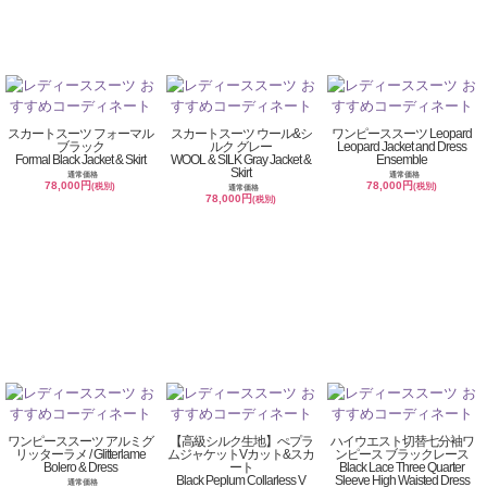
スカートスーツ フォーマル
スカートスーツ ウール&シ
ワンピーススーツ Leopard
ブラック
ルク グレー
Leopard Jacket and Dress
Formal Black Jacket & Skirt
WOOL & SILK Gray Jacket &
Ensemble
Skirt
通常価格
通常価格
78,000円
78,000円
(税別)
(税別)
通常価格
78,000円
(税別)
ワンピーススーツ アルミグ
【高級シルク生地】ぺプラ
ハイウエスト切替七分袖ワ
リッターラメ / Glitterlame
ムジャケットVカット&スカ
ンピース ブラックレース
Bolero & Dress
ート
Black Lace Three Quarter
Black Peplum Collarless V
Sleeve High Waisted Dress
通常価格