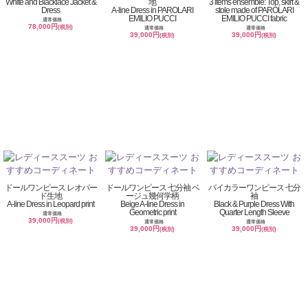
White and Blacklace Jacket &
地
3 items ensemble: Top, skirt &
Dress
A-line Dress in PAROLARI
stole made of PAROLARI
EMILIO PUCCI
EMILIO PUCCI fabric
通常価格
78,000円
(税別)
通常価格
通常価格
39,000円
39,000円
(税別)
(税別)
ドールワンピース レオパー
ドールワンピース 七分袖 ベ
バイカラーワンピース 七分
ド生地
ージュ幾何学柄
袖
A-line Dress in Leopard print
Beige A-line Dress in
Black & Purple Dress With
Geometric print
Quarter Length Sleeve
通常価格
39,000円
(税別)
通常価格
通常価格
39,000円
39,000円
(税別)
(税別)