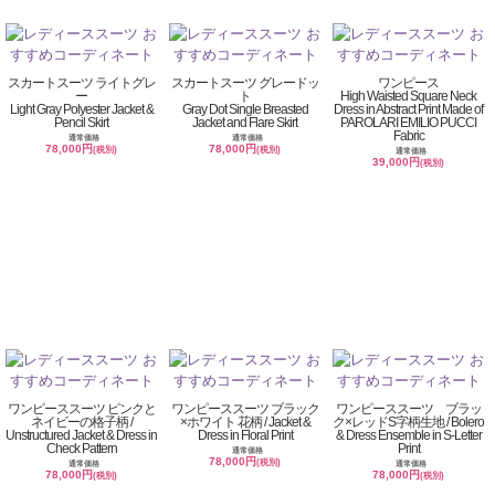
スカートスーツ ライトグレ
スカートスーツ グレードッ
ワンピース
ー
ト
High Waisted Square Neck
Light Gray Polyester Jacket &
Gray Dot Single Breasted
Dress in Abstract Print Made of
Pencil Skirt
Jacket and Flare Skirt
PAROLARI EMILIO PUCCI
Fabric
通常価格
通常価格
78,000円
78,000円
(税別)
(税別)
通常価格
39,000円
(税別)
ワンピーススーツ ピンクと
ワンピーススーツ ブラック
ワンピーススーツ ブラッ
ネイビーの格子柄 /
×ホワイト 花柄 / Jacket &
ク×レッドS字柄生地 / Bolero
Unstructured Jacket & Dress in
Dress in Floral Print
& Dress Ensemble in S-Letter
Check Pattern
Print
通常価格
78,000円
(税別)
通常価格
通常価格
78,000円
78,000円
(税別)
(税別)