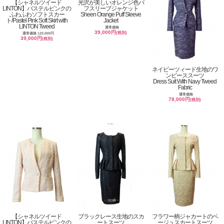
【シャネルツイード
光沢が美しいオレンジ色パ
LINTON】パステルピンクの
フスリーブジャケット
ふわふわソフトスカー
Sheen Orange Puff Sleeve
ト/Pastel Pink Soft Skirt with
Jacket
LINTON Tweed
通常価格
39,000円
(税別)
通常価格 120,000円
39,000円
(税別)
ネイビーツィード生地のワ
ンピーススーツ
Dress Suit With Navy Tweed
Fabric
通常価格
78,000円
(税別)
【シャネルツイード
ブラックレース生地のスカ
フラワー柄ジャカートのベ
LINTON】パステルピンクの
ートスーツ
ージュスカートスーツ