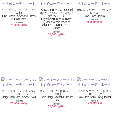
ワンピーススーツ ネイビー
PAROLARI EMILIO PUCCI生
ボレロジャケット ブラック
花柄
地×ハイウエスト切替七分
レース
One Button Jacket and Dress
丈ワンピース
Black Lace Bolero
in Floral Print
High Waist Dress w/ Three
通常価格
Quarter Sleeve Made of
39,000円
(税別)
通常価格
PAROLARI EMILIO PUCCI
78,000円
(税別)
Fabric
通常価格
39,000円
(税別)
スカートスーツ フクレジャ
スカートスーツ 春夏ベージ
セミロングジャケット グレ
カードベージュ
ュ無地
ー×チェック
Beige Jacquard Jacket & Skirt
Solid Beige Jacket & Skirt for
Gray Plaid Semi-Long Jacket
S/S
通常価格
通常価格
78,000円
49,000円
(税別)
(税別)
通常価格
78,000円
(税別)