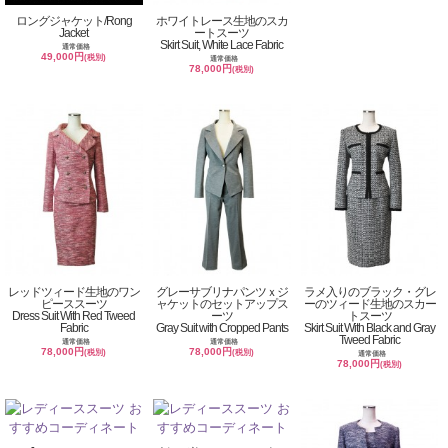
ロングジャケット/Rong
ホワイトレース生地のスカ
Jacket
ートスーツ
Skirt Suit, White Lace Fabric
通常価格
49,000円
(税別)
通常価格
78,000円
(税別)
レッドツィード生地のワン
グレーサブリナパンツｘジ
ラメ入りのブラック・グレ
ピーススーツ
ャケットのセットアップス
ーのツィード生地のスカー
Dress Suit With Red Tweed
ーツ
トスーツ
Fabric
Gray Suit with Cropped Pants
Skirt Suit With Black and Gray
Tweed Fabric
通常価格
通常価格
78,000円
78,000円
(税別)
(税別)
通常価格
78,000円
(税別)