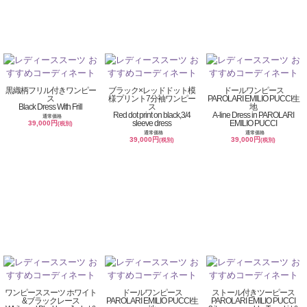
黒織柄フリル付きワンピー
ブラック×レッドドット模
ドールワンピース
ス
様プリント7分袖ワンピー
PAROLARI EMILIO PUCCI生
Black Dress With Frill
ス
地
Red dot print on black,3/4
A-line Dress in PAROLARI
通常価格
sleeve dress
EMILIO PUCCI
39,000円
(税別)
通常価格
通常価格
39,000円
39,000円
(税別)
(税別)
ワンピーススーツ ホワイト
ドールワンピース
ストール付きツーピース
&ブラックレース
PAROLARI EMILIO PUCCI生
PAROLARI EMILIO PUCCI