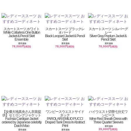
スカートスーツ ホワイト
スカートスーツ ブラックレ
スカートスーツ シルバーグ
White Collarless One Button
オパード
レー
Jacket & Pencil Skirt
Black Leopard Jacket & Pencil
Silver Gray Peplum Jacket &
Ensemble
Skirt
Pencil Skirt
通常価格
通常価格
通常価格
78,000円
78,000円
78,000円
(税別)
(税別)
(税別)
【女優大地真央さん衣装提
ワンピースウエストサイド
ハイウエスト切替七分丈ワ
供】セミロングジャケット
タック
ンピース
Fuchsia Cardigan Jacket
PAROLARI EMILIO PUCCI
Wine Red Sheath Dress with
ordered by Japanese celebrity
Draped Tank Dress In Abstract
Three Quarter Sleeves
Daichi Mao
Print
通常価格
39,000円
(税別)
通常価格
通常価格