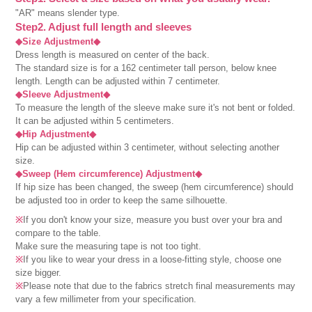
"AR" means slender type.
Step2. Adjust full length and sleeves
◆Size Adjustment◆
Dress length is measured on center of the back.
The standard size is for a 162 centimeter tall person, below knee
length. Length can be adjusted within 7 centimeter.
◆Sleeve Adjustment◆
To measure the length of the sleeve make sure it's not bent or folded.
It can be adjusted within 5 centimeters.
◆Hip Adjustment◆
Hip can be adjusted within 3 centimeter, without selecting another
size.
◆Sweep (Hem circumference) Adjustment◆
If hip size has been changed, the sweep (hem circumference) should
be adjusted too in order to keep the same silhouette.
※
If you don't know your size, measure you bust over your bra and
compare to the table.
Make sure the measuring tape is not too tight.
※
If you like to wear your dress in a loose-fitting style, choose one
size bigger.
※
Please note that due to the fabrics stretch final measurements may
vary a few millimeter from your specification.