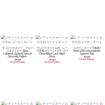
ワンピーススーツ ブルー
ワンピースフリル付 レー
スカートスーツ 千鳥柄 /
ジオメトリー / Blue
ス生地 グリーン×ブラック /
Wool 100% Houndstooth
Collarless Jacket & Dress in
Green/Black Lace Frilled
Jacket & Skirt
Geometric Pattern
Dress
通常価格
78,000円
(税別)
通常価格
通常価格
78,000円
39,000円
(税別)
(税別)