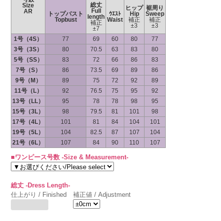
総丈
Size
ヒップ
裾周り
Full
AR
トップバスト
ｳｴｽﾄ
Hip
Sweep
length
Topbust
Waist
補正
補正
補正
±3
±3
±7
1号（4S）
77
69
60
80
77
3号（3S）
80
70.5
63
83
80
5号（SS）
83
72
66
86
83
7号（S）
86
73.5
69
89
86
9号（M）
89
75
72
92
89
11号（L）
92
76.5
75
95
92
13号（LL）
95
78
78
98
95
15号（3L）
98
79.5
81
101
98
17号（4L）
101
81
84
104
101
19号（5L）
104
82.5
87
107
104
21号（6L）
107
84
90
110
107
■ワンピース号数 -Size & Measurement-
総丈 -Dress Length-
仕上がり / Finished
補正値 / Adjustment