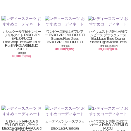
カシュクール半袖センター
ワンピース8枚はぎフレア
ハイウエスト切替七分袖ワ
フリルタイト PAROLARI
ー PAROLARI EMILIO PUCCI
ンピース ブラックレース
EMILIO PUCCI
8 panels Flare Dress
Black Lace Three Quarter
Fitted Wrap Dress with Frill at
PAROLARI EMILIO PUCCI
Sleeve High Waisted Dress
Front PAROLARI EMILIO
通常価格
通常価格 45,000円
PUCCI
39,000円
39,000円
(税別)
(税別)
通常価格
39,000円
(税別)
サロペット PAROLARI
カーディガン レースブラッ
ハイウエスト切替七分丈ワ
EMILIO PUCCI ブラック
ク
ンピース PAROLARI EMILIO
Black Salopette in PAROLARI
Black Lace Cardigan
PUCCI