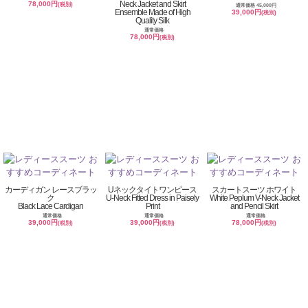
Neck Jacket and Skirt
78,000円
(税別)
通常価格 45,000円
Ensemble Made of High
39,000円
(税別)
Quality Silk
通常価格
78,000円
(税別)
カーディガン レースブラッ
Uネックタイトワンピース
スカートスーツ ホワイト
ク
U-Neck Fitted Dress in Paisely
White Peplum V-Neck Jacket
Black Lace Cardigan
Print
and Pencil Skirt
通常価格
通常価格
通常価格
39,000円
39,000円
78,000円
(税別)
(税別)
(税別)