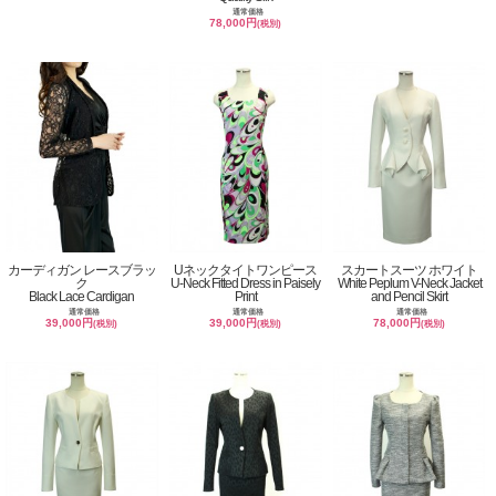
通常価格
78,000円
(税別)
カーディガン レースブラッ
Uネックタイトワンピース
スカートスーツ ホワイト
ク
U-Neck Fitted Dress in Paisely
White Peplum V-Neck Jacket
Black Lace Cardigan
Print
and Pencil Skirt
通常価格
通常価格
通常価格
39,000円
39,000円
78,000円
(税別)
(税別)
(税別)