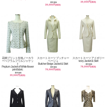
39,000円
(税別)
通常価格
39,000円
(税別)
花柄プリント生地ノーカラ
スカートスーツ ブッチャー
スカートスーツ アイボリー
ーぺプラムフリルジャケッ
ベージュ
Ivory Jacket & Skirt
ト
Butcher Beige Jacket & Skirt
通常価格
Peplum Jacket of White flower
78,000円
(税別)
通常価格
print fabric
78,000円
(税別)
通常価格
39,000円
(税別)