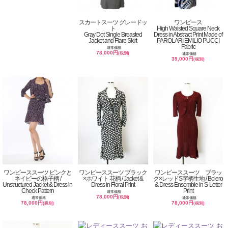
スカートスーツ グレードッ
ワンピース
ト
High Waisted Square Neck
Gray Dot Single Breasted
Dress in Abstract Print Made of
Jacket and Flare Skirt
PAROLARI EMILIO PUCCI
Fabric
通常価格
78,000円
(税別)
通常価格
39,000円
(税別)
ワンピーススーツ ピンクと
ワンピーススーツ ブラック
ワンピーススーツ ブラッ
ネイビーの格子柄 /
×ホワイト 花柄 / Jacket &
ク×レッドS字柄生地 / Bolero
Unstructured Jacket & Dress in
Dress in Floral Print
& Dress Ensemble in S-Letter
Check Pattern
Print
通常価格
78,000円
(税別)
通常価格
通常価格
78,000円
78,000円
(税別)
(税別)