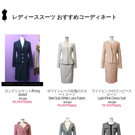
レディーススーツ おすすめコーディネート
ロングジャケット/Rong
ホワイトレース生地のスカ
ライトピンクのワンピース
Jacket
ートスーツ
スーツ
Skirt Suit, White Lace Fabric
Light Pink Dress Suit
通常価格
49,000円
(税別)
通常価格
通常価格
78,000円
78,000円
(税別)
(税別)