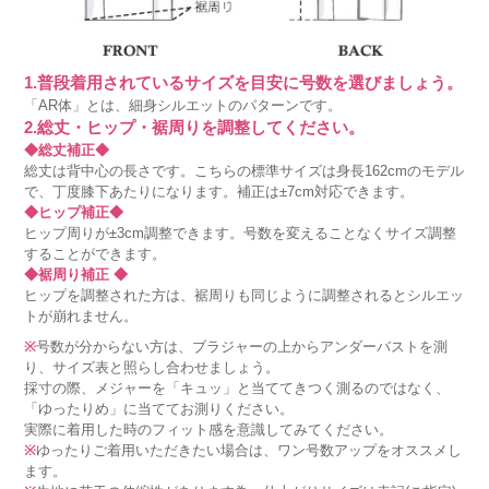
1.普段着用されているサイズを目安に号数を選びましょう。
「AR体」とは、細身シルエットのパターンです。
2.総丈・ヒップ・裾周りを調整してください。
◆総丈補正◆
総丈は背中心の長さです。こちらの標準サイズは身長162cmのモデル
で、丁度膝下あたりになります。補正は±7cm対応できます。
◆ヒップ補正◆
ヒップ周りが±3cm調整できます。号数を変えることなくサイズ調整
することができます。
◆裾周り補正 ◆
ヒップを調整された方は、裾周りも同じように調整されるとシルエッ
トが崩れません。
※
号数が分からない方は、ブラジャーの上からアンダーバストを測
り、サイズ表と照らし合わせましょう。
採寸の際、メジャーを「キュッ」と当ててきつく測るのではなく、
「ゆったりめ」に当ててお測りください。
実際に着用した時のフィット感を意識してみてください。
※
ゆったりご着用いただきたい場合は、ワン号数アップをオススメし
ます。