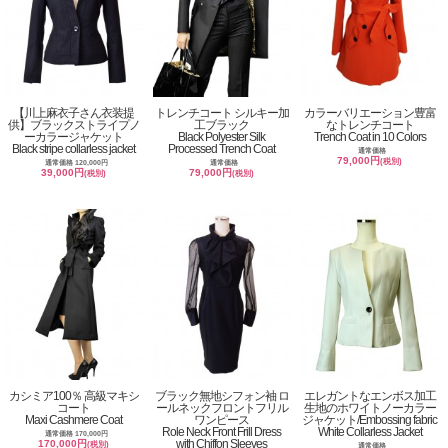
【川上麻衣子さん衣装提
トレンチコート シルキー加
カラーバリエーション豊富
供】ブラックストライプノ
工ブラック
なトレンチコート
ーカラージャケット
Black Polyester Silk
Trench Coat in 10 Colors
Black stripe collarless jacket
Processed Trench Coat
通常価格
79,000円
(税別)
通常価格 120,000円
通常価格
39,000円
79,000円
(税別)
(税別)
カシミア100％ 高級マキシ
ブラック無地シフォン袖 ロ
エレガントなエンボス加工
コート
ールネックフロントフリル
生地のホワイトノーカラー
Maxi Cashmere Coat
ワンピース
ジャケット/Embossing fabric
Role Neck Front Frill Dress
White Collarless Jacket
通常価格 170,000円
with Chiffon Sleeves
170,000円
(税別)
通常価格