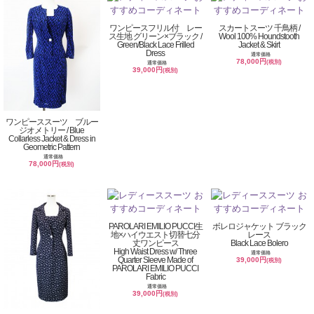
ワンピースフリル付 レー
スカートスーツ 千鳥柄 /
ス生地 グリーン×ブラック /
Wool 100% Houndstooth
Green/Black Lace Frilled
Jacket & Skirt
Dress
通常価格
78,000円
(税別)
通常価格
39,000円
(税別)
ワンピーススーツ ブルー
ジオメトリー / Blue
Collarless Jacket & Dress in
Geometric Pattern
通常価格
78,000円
(税別)
PAROLARI EMILIO PUCCI生
ボレロジャケット ブラック
地×ハイウエスト切替七分
レース
丈ワンピース
Black Lace Bolero
High Waist Dress w/ Three
通常価格
Quarter Sleeve Made of
39,000円
(税別)
PAROLARI EMILIO PUCCI
Fabric
通常価格
39,000円
(税別)