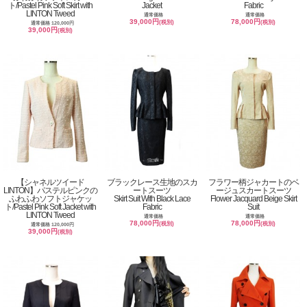
ト/Pastel Pink Soft Skirt with
Jacket
Fabric
LINTON Tweed
通常価格
通常価格
39,000円
78,000円
(税別)
(税別)
通常価格 120,000円
39,000円
(税別)
【シャネルツイード
ブラックレース生地のスカ
フラワー柄ジャカートのベ
LINTON】パステルピンクの
ートスーツ
ージュスカートスーツ
ふわふわソフトジャケッ
Skirt Suit With Black Lace
Flower Jacquard Beige Skirt
ト/Pastel Pink Soft Jacket with
Fabric
Suit
LINTON Tweed
通常価格
通常価格
78,000円
78,000円
(税別)
(税別)
通常価格 120,000円
39,000円
(税別)