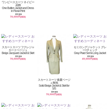
ワンピーススーツ ネイビー
花柄
One Button Jacket and Dress
in Floral Print
通常価格
78,000円
(税別)
スカートスーツ フクレジャ
セミロングジャケット グレ
カードベージュ
ー×チェック
Beige Jacquard Jacket & Skirt
Gray Plaid Semi-Long Jacket
通常価格
通常価格
78,000円
49,000円
(税別)
(税別)
スカートスーツ 春夏ベージ
ュ無地
Solid Beige Jacket & Skirt for
S/S
通常価格
78,000円
(税別)