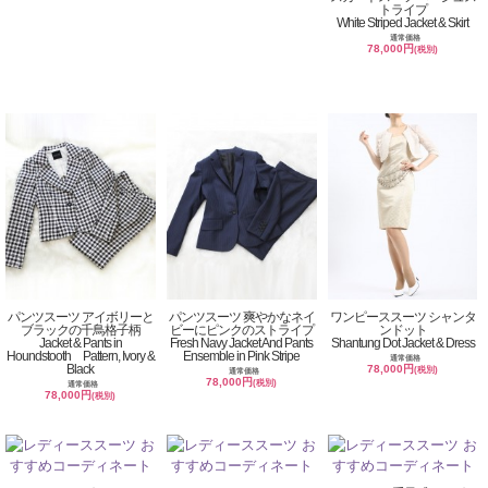
トライプ
White Striped Jacket & Skirt
通常価格
78,000円
(税別)
パンツスーツ アイボリーと
パンツスーツ 爽やかなネイ
ワンピーススーツ シャンタ
ブラックの千鳥格子柄
ビーにピンクのストライプ
ンドット
Jacket & Pants in
Fresh Navy Jacket And Pants
Shantung Dot Jacket & Dress
Houndstooth Pattern, Ivory &
Ensemble in Pink Stripe
通常価格
Black
78,000円
(税別)
通常価格
78,000円
(税別)
通常価格
78,000円
(税別)