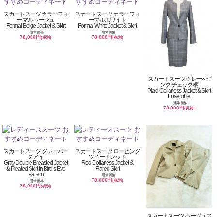
スカートスーツ カラーフォ
スカートスーツ カラーフォ
ーマルベージュ
ーマルホワイト
Formal Beige Jacket & Skirt
Formal White Jacket & Skirt
通常価格
通常価格
78,000円
78,000円
(税別)
(税別)
スカートスーツ グレー×ピ
ンク チェック柄
Plaid Collarless Jacket & Skirt
Ensemble
通常価格
78,000円
(税別)
スカートスーツ グレーバー
スカートスーツ ロービング
ズアイ
ツイードレッド
Gray Double Breasted Jacket
Red Collarless Jacket &
& Pleated Skirt in Bird’s Eye
Flared Skirt
Pattern
通常価格
78,000円
(税別)
通常価格
78,000円
(税別)
スカートスーツ ベージュス