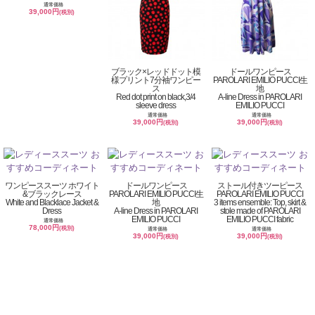
通常価格
39,000円
(税別)
ブラック×レッドドット模
ドールワンピース
様プリント7分袖ワンピー
PAROLARI EMILIO PUCCI生
ス
地
Red dot print on black,3/4
A-line Dress in PAROLARI
sleeve dress
EMILIO PUCCI
通常価格
通常価格
39,000円
39,000円
(税別)
(税別)
ワンピーススーツ ホワイト
ドールワンピース
ストール付きツーピース
&ブラックレース
PAROLARI EMILIO PUCCI生
PAROLARI EMILIO PUCCI
White and Blacklace Jacket &
地
3 items ensemble: Top, skirt &
Dress
A-line Dress in PAROLARI
stole made of PAROLARI
EMILIO PUCCI
EMILIO PUCCI fabric
通常価格
78,000円
(税別)
通常価格
通常価格
39,000円
39,000円
(税別)
(税別)