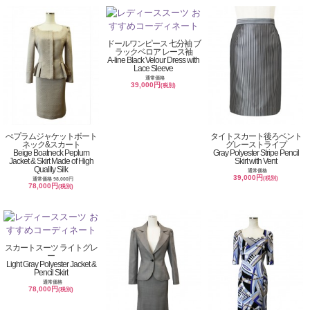
ドールワンピース 七分袖 ブ
ラックベロア レース袖
A-line Black Velour Dress with
Lace Sleeve
通常価格
39,000円
(税別)
ぺプラムジャケットボート
タイトスカート後ろベント
ネック&スカート
グレーストライプ
Beige Boatneck Peplum
Gray Polyester Stripe Pencil
Jacket & Skirt Made of High
Skirt with Vent
Quality Silk
通常価格
39,000円
(税別)
通常価格 98,000円
78,000円
(税別)
スカートスーツ ライトグレ
ー
Light Gray Polyester Jacket &
Pencil Skirt
通常価格
78,000円
(税別)