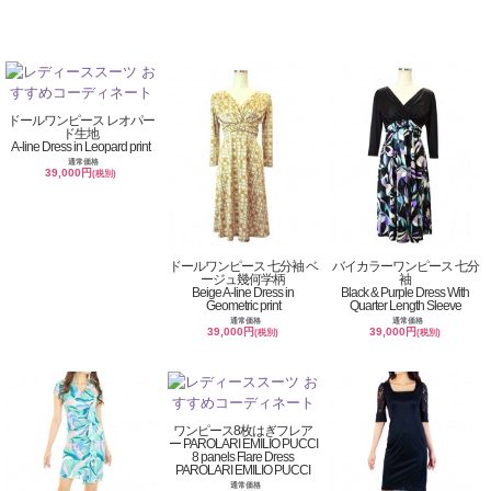
ドールワンピース レオパー
ド生地
A-line Dress in Leopard print
通常価格
39,000円
(税別)
ドールワンピース 七分袖 ベ
バイカラーワンピース 七分
ージュ幾何学柄
袖
Beige A-line Dress in
Black & Purple Dress With
Geometric print
Quarter Length Sleeve
通常価格
通常価格
39,000円
39,000円
(税別)
(税別)
ワンピース8枚はぎフレア
ー PAROLARI EMILIO PUCCI
8 panels Flare Dress
PAROLARI EMILIO PUCCI
通常価格