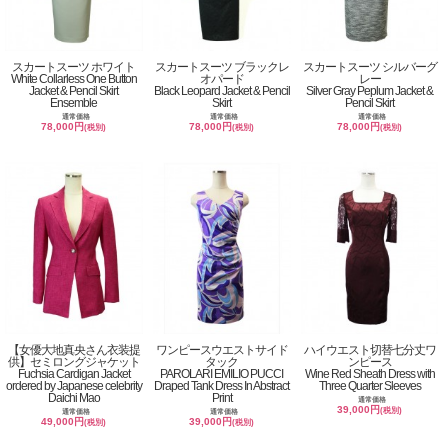
スカートスーツ ホワイト
スカートスーツ ブラックレ
スカートスーツ シルバーグ
White Collarless One Button
オパード
レー
Jacket & Pencil Skirt
Black Leopard Jacket & Pencil
Silver Gray Peplum Jacket &
Ensemble
Skirt
Pencil Skirt
通常価格
通常価格
通常価格
78,000円
78,000円
78,000円
(税別)
(税別)
(税別)
【女優大地真央さん衣装提
ワンピースウエストサイド
ハイウエスト切替七分丈ワ
供】セミロングジャケット
タック
ンピース
Fuchsia Cardigan Jacket
PAROLARI EMILIO PUCCI
Wine Red Sheath Dress with
ordered by Japanese celebrity
Draped Tank Dress In Abstract
Three Quarter Sleeves
Daichi Mao
Print
通常価格
39,000円
(税別)
通常価格
通常価格
49,000円
39,000円
(税別)
(税別)