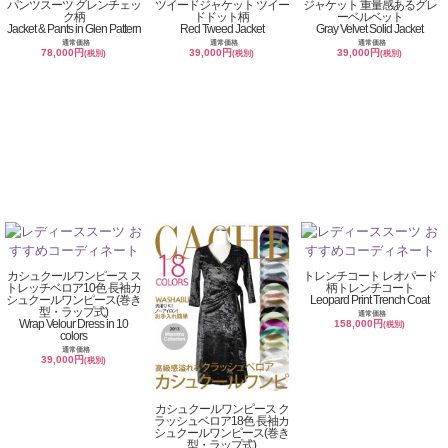
パンツスーツ グレンチェッ
ツイードジャケット ツイー
ジャケット 重量感あるグレ
ク柄
ドドット柄
ーベルベット
Jacket & Pants in Glen Pattern
Red Tweed Jacket
Gray Velvet Solid Jacket
通常価格
通常価格
通常価格
78,000円
39,000円
39,000円
(税別)
(税別)
(税別)
カシュクールワンピース ス
トレンチコート レオパード
トレッチベロア10色 長袖カ
柄トレンチコート
シュクールワンピース(巻き
Leopard Print Trench Coat
型・ラップ式)
通常価格
Wrap Velour Dress in 10
158,000円
(税別)
colors
通常価格
39,000円
(税別)
カシュクールワンピース ク
ラッシュベロア18色 長袖カ
シュクールワンピース(巻き
型・ラップ式)