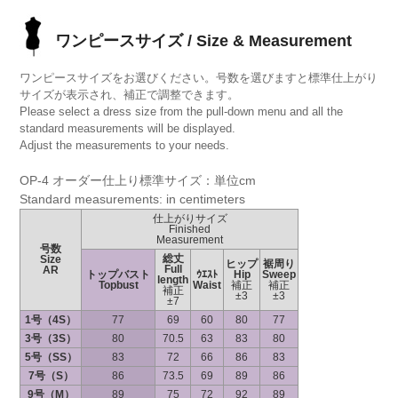
ワンピースサイズ / Size & Measurement
ワンピースサイズをお選びください。号数を選びますと標準仕上がり
サイズが表示され、補正で調整できます。
Please select a dress size from the pull-down menu and all the
standard measurements will be displayed.
Adjust the measurements to your needs.
OP-4 オーダー仕上り標準サイズ：単位cm
Standard measurements: in centimeters
仕上がりサイズ
Finished
Measurement
号数
総丈
Size
ヒップ
裾周り
Full
AR
トップバスト
ｳｴｽﾄ
Hip
Sweep
length
Topbust
Waist
補正
補正
補正
±3
±3
±7
1号（4S）
77
69
60
80
77
3号（3S）
80
70.5
63
83
80
5号（SS）
83
72
66
86
83
7号（S）
86
73.5
69
89
86
9号（M）
89
75
72
92
89