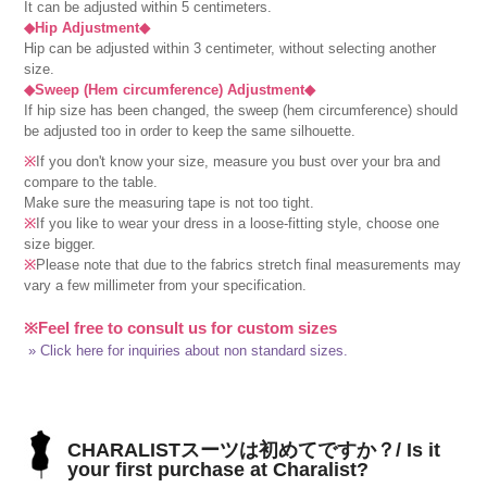
It can be adjusted within 5 centimeters.
◆Hip Adjustment◆
Hip can be adjusted within 3 centimeter, without selecting another
size.
◆Sweep (Hem circumference) Adjustment◆
If hip size has been changed, the sweep (hem circumference) should
be adjusted too in order to keep the same silhouette.
※
If you don't know your size, measure you bust over your bra and
compare to the table.
Make sure the measuring tape is not too tight.
※
If you like to wear your dress in a loose-fitting style, choose one
size bigger.
※
Please note that due to the fabrics stretch final measurements may
vary a few millimeter from your specification.
※Feel free to consult us for custom sizes
» Click here for inquiries about non standard sizes.
CHARALISTスーツは初めてですか？/ Is it
your first purchase at Charalist?