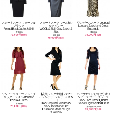
スカートスーツ フォーマル
スカートスーツ ウール&シ
ワンピーススーツ Leopard
ブラック
ルク グレー
Leopard Jacket and Dress
Formal Black Jacket & Skirt
WOOL & SILK Gray Jacket &
Ensemble
Skirt
通常価格
通常価格
78,000円
78,000円
(税別)
(税別)
通常価格
78,000円
(税別)
ワンピーススーツ アルミグ
【高級シルク生地】ぺプラ
ハイウエスト切替七分袖ワ
リッターラメ / Glitterlame
ムジャケットVカット&スカ
ンピース ブラックレース
Bolero & Dress
ート
Black Lace Three Quarter
Black Peplum Collarless V
Sleeve High Waisted Dress
通常価格
Neck Jacket and Skirt
78,000円
(税別)
通常価格 45,000円
Ensemble Made of High
39,000円
(税別)
Quality Silk