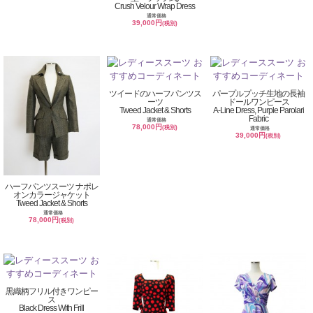
Crush Velour Wrap Dress
通常価格
39,000円
(税別)
ツイードのハーフパンツス
パープルプッチ生地の長袖
ーツ
ドールワンピース
Tweed Jacket & Shorts
A-Line Dress, Purple Parolari
Fabric
通常価格
78,000円
(税別)
通常価格
39,000円
(税別)
ハーフパンツスーツ ナポレ
オンカラージャケット
Tweed Jacket & Shorts
通常価格
78,000円
(税別)
黒織柄フリル付きワンピー
ス
Black Dress With Frill