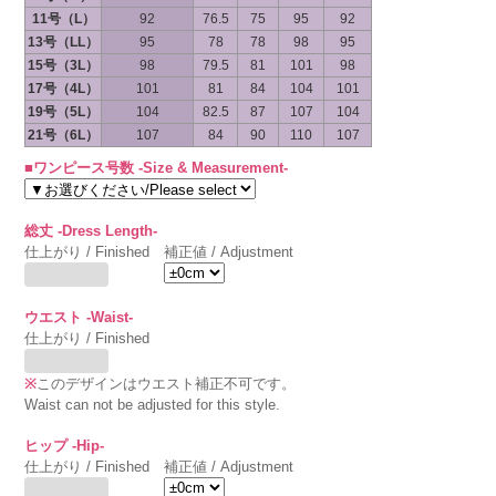
11号（L）
92
76.5
75
95
92
13号（LL）
95
78
78
98
95
15号（3L）
98
79.5
81
101
98
17号（4L）
101
81
84
104
101
19号（5L）
104
82.5
87
107
104
21号（6L）
107
84
90
110
107
■ワンピース号数 -Size & Measurement-
総丈 -Dress Length-
仕上がり / Finished
補正値 / Adjustment
ウエスト -Waist-
仕上がり / Finished
※
このデザインはウエスト補正不可です。
Waist can not be adjusted for this style.
ヒップ -Hip-
仕上がり / Finished
補正値 / Adjustment