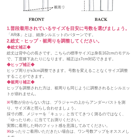
1.普段着用されているサイズを目安に号数を選びましょう。
「AR体」とは、細身シルエットのパターンです。
2.総丈・ヒップ・裾周りを調整してください。
◆総丈補正◆
総丈は背中心の長さです。こちらの標準サイズは身長162cmのモデル
で、丁度膝下あたりになります。補正は±7cm対応できます。
◆ヒップ補正◆
ヒップ周りが±3cm調整できます。号数を変えることなくサイズ調整
することができます。
◆裾周り補正◆
ヒップを調整された方は、裾周りも同じように調整されるとシルエッ
トが崩れません。
※
号数が分からない方は、ブラジャーの上からアンダーバストを測
り、サイズ表と照らし合わせましょう。
採寸の際、メジャーを「キュッ」と当ててきつく測るのではなく、
「ゆったりめ」に当ててお測りください。
実際に着用した時のフィット感を意識してみてください。
※
ゆったりご着用いただきたい場合は、ワン号数アップをオススメし