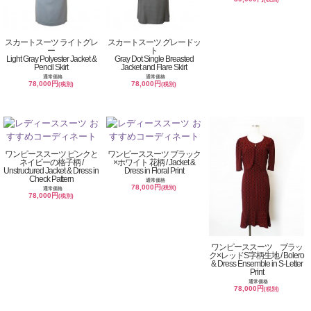
スカートスーツ ライトグレ
スカートスーツ グレードッ
ー
ト
Light Gray Polyester Jacket &
Gray Dot Single Breasted
Pencil Skirt
Jacket and Flare Skirt
通常価格
通常価格
78,000円
78,000円
(税別)
(税別)
ワンピーススーツ ピンクと
ワンピーススーツ ブラック
ネイビーの格子柄 /
×ホワイト 花柄 / Jacket &
Unstructured Jacket & Dress in
Dress in Floral Print
Check Pattern
通常価格
78,000円
(税別)
通常価格
78,000円
(税別)
ワンピーススーツ ブラッ
ク×レッドS字柄生地 / Bolero
& Dress Ensemble in S-Letter
Print
通常価格
78,000円
(税別)