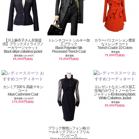
【川上麻衣子さん衣装提
トレンチコート シルキー加
カラーバリエーション豊富
供】ブラックストライプノ
工ブラック
なトレンチコート
ーカラージャケット
Black Polyester Silk
Trench Coat in 10 Colors
Black stripe collarless jacket
Processed Trench Coat
通常価格
79,000円
(税別)
通常価格 120,000円
通常価格
39,000円
79,000円
(税別)
(税別)
カシミア100％ 高級マキシ
エレガントなエンボス加工
コート
生地のホワイトノーカラー
Maxi Cashmere Coat
ジャケット/Embossing fabric
White Collarless Jacket
通常価格 170,000円
170,000円
(税別)
通常価格
39,000円
(税別)
ブラック無地シフォン袖 ロ
ールネックフロントフリル
ワンピース