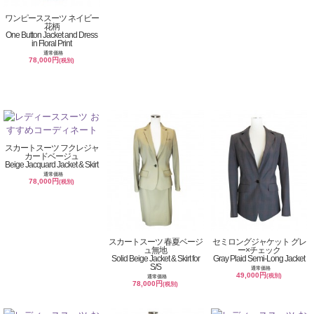
ワンピーススーツ ネイビー
花柄
One Button Jacket and Dress
in Floral Print
通常価格
78,000円
(税別)
スカートスーツ フクレジャ
カードベージュ
Beige Jacquard Jacket & Skirt
通常価格
78,000円
(税別)
スカートスーツ 春夏ベージ
セミロングジャケット グレ
ュ無地
ー×チェック
Solid Beige Jacket & Skirt for
Gray Plaid Semi-Long Jacket
S/S
通常価格
49,000円
(税別)
通常価格
78,000円
(税別)