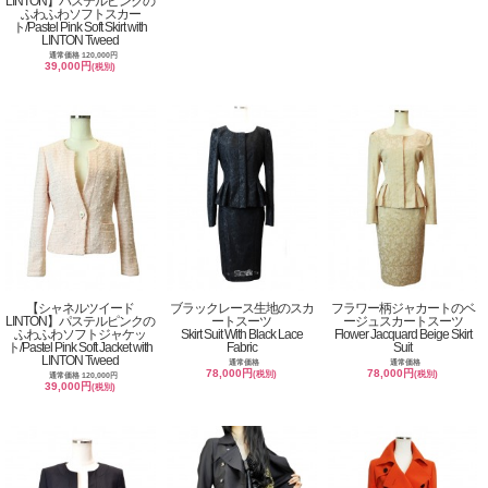
LINTON】パステルピンクの
ふわふわソフトスカー
ト/Pastel Pink Soft Skirt with
LINTON Tweed
通常価格 120,000円
39,000円
(税別)
【シャネルツイード
ブラックレース生地のスカ
フラワー柄ジャカートのベ
LINTON】パステルピンクの
ートスーツ
ージュスカートスーツ
ふわふわソフトジャケッ
Skirt Suit With Black Lace
Flower Jacquard Beige Skirt
ト/Pastel Pink Soft Jacket with
Fabric
Suit
LINTON Tweed
通常価格
通常価格
78,000円
78,000円
(税別)
(税別)
通常価格 120,000円
39,000円
(税別)