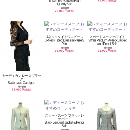
Ensemble Made of High
39,000円
(税別)
Quality Silk
通常価格
78,000円
(税別)
Uネックタイトワンピース
スカートスーツ ホワイト
U-Neck Fitted Dress in Paisely
White Peplum V-Neck Jacket
Print
and Pencil Skirt
通常価格
通常価格
39,000円
78,000円
(税別)
(税別)
カーディガン レースブラッ
ク
Black Lace Cardigan
通常価格
39,000円
(税別)
スカートスーツ ブラックレ
オパード
Black Leopard Jacket & Pencil
Skirt
通常価格