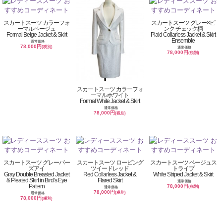
スカートスーツ カラーフォ
スカートスーツ グレー×ピ
ーマルベージュ
ンク チェック柄
Formal Beige Jacket & Skirt
Plaid Collarless Jacket & Skirt
Ensemble
通常価格
78,000円
(税別)
通常価格
78,000円
(税別)
スカートスーツ カラーフォ
ーマルホワイト
Formal White Jacket & Skirt
通常価格
78,000円
(税別)
スカートスーツ グレーバー
スカートスーツ ロービング
スカートスーツ ベージュス
ズアイ
ツイードレッド
トライプ
Gray Double Breasted Jacket
Red Collarless Jacket &
White Striped Jacket & Skirt
& Pleated Skirt in Bird’s Eye
Flared Skirt
通常価格
Pattern
78,000円
(税別)
通常価格
78,000円
(税別)
通常価格
78,000円
(税別)