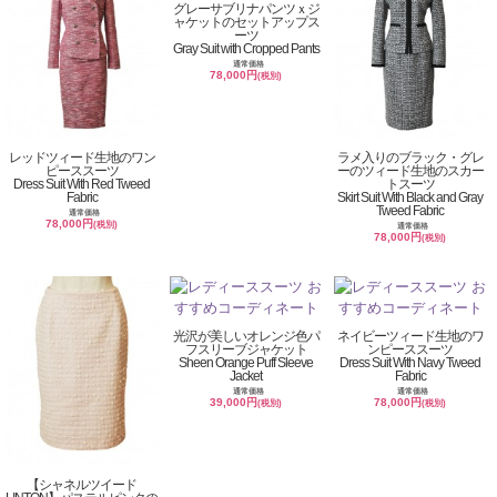
グレーサブリナパンツｘジ
ャケットのセットアップス
ーツ
Gray Suit with Cropped Pants
通常価格
78,000円
(税別)
レッドツィード生地のワン
ラメ入りのブラック・グレ
ピーススーツ
ーのツィード生地のスカー
Dress Suit With Red Tweed
トスーツ
Fabric
Skirt Suit With Black and Gray
Tweed Fabric
通常価格
78,000円
(税別)
通常価格
78,000円
(税別)
光沢が美しいオレンジ色パ
ネイビーツィード生地のワ
フスリーブジャケット
ンピーススーツ
Sheen Orange Puff Sleeve
Dress Suit With Navy Tweed
Jacket
Fabric
通常価格
通常価格
39,000円
78,000円
(税別)
(税別)
【シャネルツイード