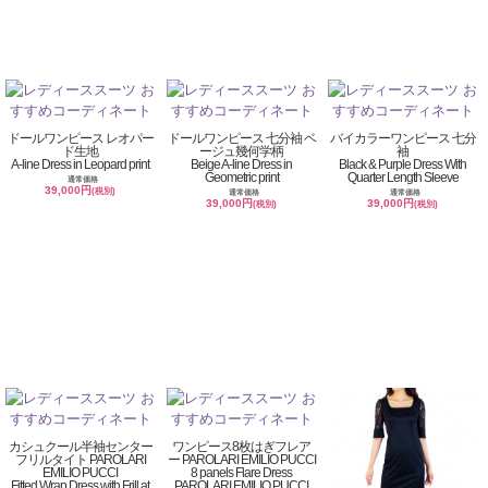
ドールワンピース レオパー
ドールワンピース 七分袖 ベ
バイカラーワンピース 七分
ド生地
ージュ幾何学柄
袖
A-line Dress in Leopard print
Beige A-line Dress in
Black & Purple Dress With
Geometric print
Quarter Length Sleeve
通常価格
39,000円
(税別)
通常価格
通常価格
39,000円
39,000円
(税別)
(税別)
カシュクール半袖センター
ワンピース8枚はぎフレア
フリルタイト PAROLARI
ー PAROLARI EMILIO PUCCI
EMILIO PUCCI
8 panels Flare Dress
Fitted Wrap Dress with Frill at
PAROLARI EMILIO PUCCI