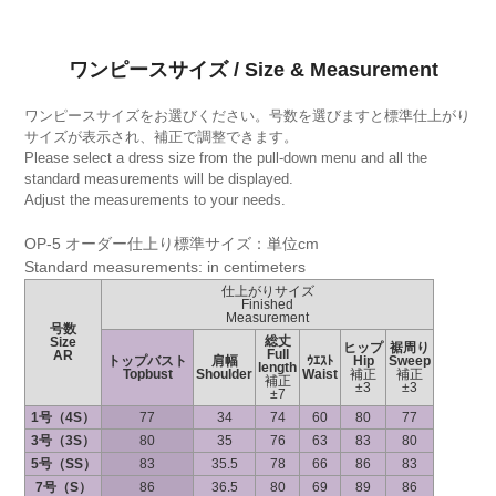
ワンピースサイズ / Size & Measurement
ワンピースサイズをお選びください。号数を選びますと標準仕上がり
サイズが表示され、補正で調整できます。
Please select a dress size from the pull-down menu and all the
standard measurements will be displayed.
Adjust the measurements to your needs.
OP-5 オーダー仕上り標準サイズ：単位cm
Standard measurements: in centimeters
仕上がりサイズ
Finished
Measurement
号数
総丈
Size
ヒップ
裾周り
Full
AR
トップバスト
肩幅
ｳｴｽﾄ
Hip
Sweep
length
Topbust
Shoulder
Waist
補正
補正
補正
±3
±3
±7
1号（4S）
77
34
74
60
80
77
3号（3S）
80
35
76
63
83
80
5号（SS）
83
35.5
78
66
86
83
7号（S）
86
36.5
80
69
89
86