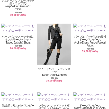
シュクールワンピース(巻き
型・ラップ式)
Wrap Velour Dress in 10
colors
通常価格
39,000円
(税別)
ハーフパンツスーツ ナポレ
パープルプッチ生地の長袖
オンカラージャケット
ドールワンピース
Tweed Jacket & Shorts
A-Line Dress, Purple Parolari
Fabric
通常価格
78,000円
(税別)
通常価格
39,000円
(税別)
ツイードのハーフパンツス
ーツ
Tweed Jacket & Shorts
通常価格
78,000円
(税別)
黒織柄フリル付きワンピー
ブラック×レッドドット模
ドールワンピース
ス
様プリント7分袖ワンピー
PAROLARI EMILIO PUCCI生