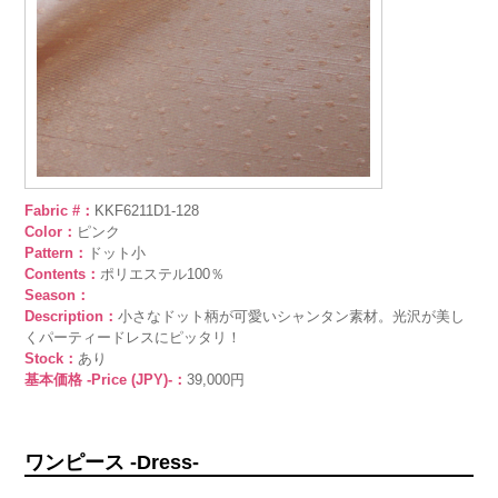
Fabric #：
KKF6211D1-128
Color：
ピンク
Pattern：
ドット小
Contents：
ポリエステル100％
Season：
Description：
小さなドット柄が可愛いシャンタン素材。光沢が美し
くパーティードレスにピッタリ！
Stock：
あり
基本価格 -Price (JPY)-：
39,000円
ワンピース -Dress-