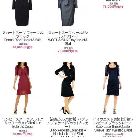
通常価格
78,000円
(税別)
スカートスーツ フォーマル
スカートスーツ ウール&シ
ブラック
ルク グレー
Formal Black Jacket & Skirt
WOOL & SILK Gray Jacket &
Skirt
通常価格
78,000円
(税別)
通常価格
78,000円
(税別)
ワンピーススーツ アルミグ
【高級シルク生地】ぺプラ
ハイウエスト切替七分袖ワ
リッターラメ / Glitterlame
ムジャケットVカット&スカ
ンピース ブラックレース
Bolero & Dress
ート
Black Lace Three Quarter
Black Peplum Collarless V
Sleeve High Waisted Dress
通常価格
Neck Jacket and Skirt
78,000円
(税別)
通常価格 45,000円