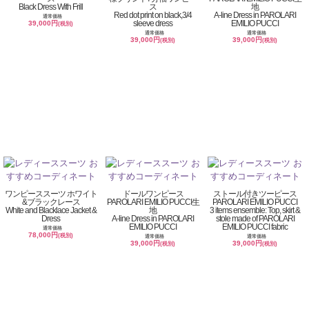
Black Dress With Frill
ス
地
Red dot print on black,3/4
A-line Dress in PAROLARI
通常価格
sleeve dress
EMILIO PUCCI
39,000円
(税別)
通常価格
通常価格
39,000円
39,000円
(税別)
(税別)
ワンピーススーツ ホワイト
ドールワンピース
ストール付きツーピース
&ブラックレース
PAROLARI EMILIO PUCCI生
PAROLARI EMILIO PUCCI
White and Blacklace Jacket &
地
3 items ensemble: Top, skirt &
Dress
A-line Dress in PAROLARI
stole made of PAROLARI
EMILIO PUCCI
EMILIO PUCCI fabric
通常価格
78,000円
(税別)
通常価格
通常価格
39,000円
39,000円
(税別)
(税別)