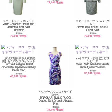
78,000円
(税別)
スカートスーツ ホワイト
スカートスーツ シルバーグ
White Collarless One Button
レー
Jacket & Pencil Skirt
Silver Gray Peplum Jacket &
Ensemble
Pencil Skirt
通常価格
通常価格
78,000円
78,000円
(税別)
(税別)
【女優大地真央さん衣装提
ハイウエスト切替七分丈ワ
供】セミロングジャケット
ンピース
Fuchsia Cardigan Jacket
Wine Red Sheath Dress with
ordered by Japanese celebrity
Three Quarter Sleeves
Daichi Mao
通常価格
39,000円
(税別)
通常価格
49,000円
(税別)
ワンピースウエストサイド
タック
PAROLARI EMILIO PUCCI
Draped Tank Dress In Abstract
Print
通常価格
39,000円
(税別)