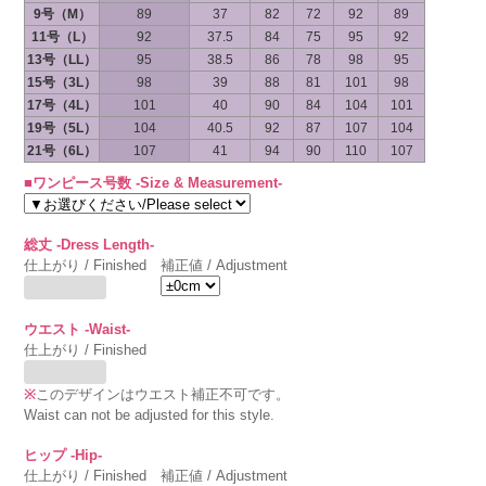
9号（M）
89
37
82
72
92
89
11号（L）
92
37.5
84
75
95
92
13号（LL）
95
38.5
86
78
98
95
15号（3L）
98
39
88
81
101
98
17号（4L）
101
40
90
84
104
101
19号（5L）
104
40.5
92
87
107
104
21号（6L）
107
41
94
90
110
107
■ワンピース号数 -Size & Measurement-
総丈 -Dress Length-
仕上がり / Finished
補正値 / Adjustment
ウエスト -Waist-
仕上がり / Finished
※
このデザインはウエスト補正不可です。
Waist can not be adjusted for this style.
ヒップ -Hip-
仕上がり / Finished
補正値 / Adjustment