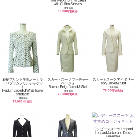
Role Neck Front Frill Dress
with Chiffon Sleeves
通常価格
39,000円
(税別)
花柄プリント生地ノーカラ
スカートスーツ ブッチャー
スカートスーツ アイボリー
ーぺプラムフリルジャケッ
ベージュ
Ivory Jacket & Skirt
ト
Butcher Beige Jacket & Skirt
通常価格
Peplum Jacket of White flower
78,000円
(税別)
通常価格
print fabric
78,000円
(税別)
通常価格
39,000円
(税別)
ワンピーススーツ Leopard
Leopard Jacket and Dress
Ensemble