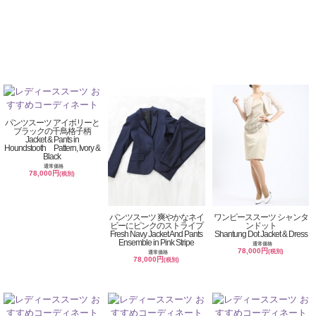
パンツスーツ アイボリーと
ブラックの千鳥格子柄
Jacket & Pants in
Houndstooth Pattern, Ivory &
Black
通常価格
78,000円
(税別)
パンツスーツ 爽やかなネイ
ワンピーススーツ シャンタ
ビーにピンクのストライプ
ンドット
Fresh Navy Jacket And Pants
Shantung Dot Jacket & Dress
Ensemble in Pink Stripe
通常価格
78,000円
(税別)
通常価格
78,000円
(税別)