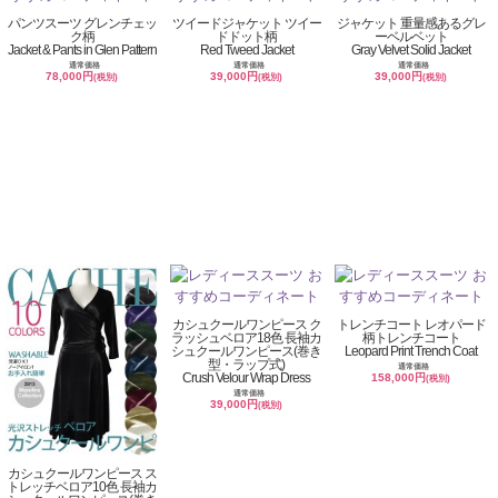
パンツスーツ グレンチェッ
ツイードジャケット ツイー
ジャケット 重量感あるグレ
ク柄
ドドット柄
ーベルベット
Jacket & Pants in Glen Pattern
Red Tweed Jacket
Gray Velvet Solid Jacket
通常価格
通常価格
通常価格
78,000円
39,000円
39,000円
(税別)
(税別)
(税別)
カシュクールワンピース ク
トレンチコート レオパード
ラッシュベロア18色 長袖カ
柄トレンチコート
シュクールワンピース(巻き
Leopard Print Trench Coat
型・ラップ式)
通常価格
Crush Velour Wrap Dress
158,000円
(税別)
通常価格
39,000円
(税別)
カシュクールワンピース ス
トレッチベロア10色 長袖カ