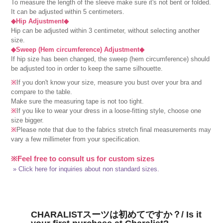
To measure the length of the sleeve make sure it's not bent or folded.
It can be adjusted within 5 centimeters.
◆Hip Adjustment◆
Hip can be adjusted within 3 centimeter, without selecting another
size.
◆Sweep (Hem circumference) Adjustment◆
If hip size has been changed, the sweep (hem circumference) should
be adjusted too in order to keep the same silhouette.
※
If you don't know your size, measure you bust over your bra and
compare to the table.
Make sure the measuring tape is not too tight.
※
If you like to wear your dress in a loose-fitting style, choose one
size bigger.
※
Please note that due to the fabrics stretch final measurements may
vary a few millimeter from your specification.
※Feel free to consult us for custom sizes
» Click here for inquiries about non standard sizes.
CHARALISTスーツは初めてですか？/ Is it