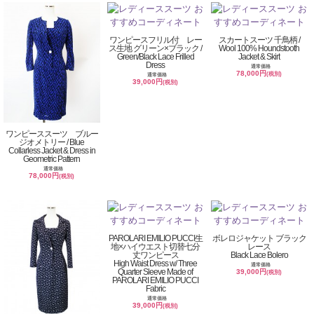
ワンピースフリル付 レー
スカートスーツ 千鳥柄 /
ス生地 グリーン×ブラック /
Wool 100% Houndstooth
Green/Black Lace Frilled
Jacket & Skirt
Dress
通常価格
78,000円
(税別)
通常価格
39,000円
(税別)
ワンピーススーツ ブルー
ジオメトリー / Blue
Collarless Jacket & Dress in
Geometric Pattern
通常価格
78,000円
(税別)
PAROLARI EMILIO PUCCI生
ボレロジャケット ブラック
地×ハイウエスト切替七分
レース
丈ワンピース
Black Lace Bolero
High Waist Dress w/ Three
通常価格
Quarter Sleeve Made of
39,000円
(税別)
PAROLARI EMILIO PUCCI
Fabric
通常価格
39,000円
(税別)