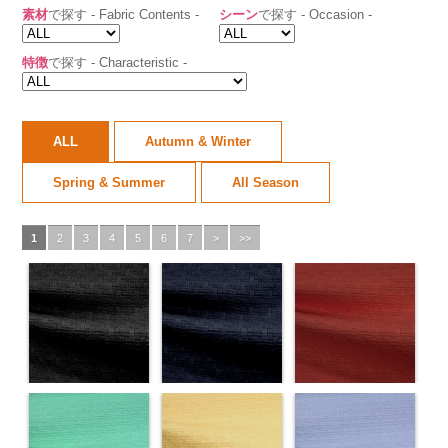
素材
で探す - Fabric Contents -
シーン
で探す - Occasion -
特徴
で探す - Characteristic -
ALL
Autumn & Winter
Spring & Summer
All Season
1
2
3
4
5
6
7
>
>>