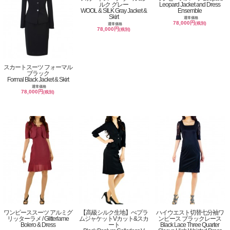
ルク グレー
Leopard Jacket and Dress
WOOL & SILK Gray Jacket &
Ensemble
Skirt
通常価格
78,000円
(税別)
通常価格
78,000円
(税別)
スカートスーツ フォーマル
ブラック
Formal Black Jacket & Skirt
通常価格
78,000円
(税別)
ワンピーススーツ アルミグ
【高級シルク生地】ぺプラ
ハイウエスト切替七分袖ワ
リッターラメ / Glitterlame
ムジャケットVカット&スカ
ンピース ブラックレース
Bolero & Dress
ート
Black Lace Three Quarter