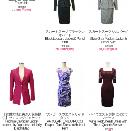
Ensemble
通常価格
78,000円
(税別)
スカートスーツ ブラックレ
スカートスーツ シルバーグ
オパード
レー
Black Leopard Jacket & Pencil
Silver Gray Peplum Jacket &
Skirt
Pencil Skirt
通常価格
通常価格
78,000円
78,000円
(税別)
(税別)
【女優大地真央さん衣装提
ワンピースウエストサイド
ハイウエスト切替七分丈ワ
供】セミロングジャケット
タック
ンピース
Fuchsia Cardigan Jacket
PAROLARI EMILIO PUCCI
Wine Red Sheath Dress with
ordered by Japanese celebrity
Draped Tank Dress In Abstract
Three Quarter Sleeves
Daichi Mao
Print
通常価格