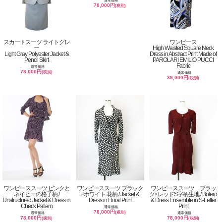
通常価格
78,000円
(税別)
スカートスーツ ライトグレ
ワンピース
ー
High Waisted Square Neck
Light Gray Polyester Jacket &
Dress in Abstract Print Made of
Pencil Skirt
PAROLARI EMILIO PUCCI
Fabric
通常価格
78,000円
(税別)
通常価格
39,000円
(税別)
ワンピーススーツ ピンクと
ワンピーススーツ ブラック
ワンピーススーツ ブラッ
ネイビーの格子柄 /
×ホワイト 花柄 / Jacket &
ク×レッドS字柄生地 / Bolero
Unstructured Jacket & Dress in
Dress in Floral Print
& Dress Ensemble in S-Letter
Check Pattern
Print
通常価格
78,000円
(税別)
通常価格
通常価格
78,000円
78,000円
(税別)
(税別)