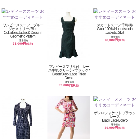
ワンピーススーツ ブルー
スカートスーツ 千鳥柄 /
ジオメトリー / Blue
Wool 100% Houndstooth
Collarless Jacket & Dress in
Jacket & Skirt
Geometric Pattern
通常価格
78,000円
(税別)
通常価格
78,000円
(税別)
ワンピースフリル付 レー
ス生地 グリーン×ブラック /
Green/Black Lace Frilled
Dress
通常価格
39,000円
(税別)
ボレロジャケット ブラック
レース
Black Lace Bolero
通常価格
39,000円
(税別)