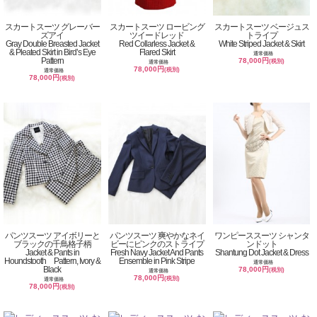
スカートスーツ グレーバー
スカートスーツ ロービング
スカートスーツ ベージュス
ズアイ
ツイードレッド
トライプ
Gray Double Breasted Jacket
Red Collarless Jacket &
White Striped Jacket & Skirt
& Pleated Skirt in Bird’s Eye
Flared Skirt
通常価格
Pattern
78,000円
(税別)
通常価格
78,000円
(税別)
通常価格
78,000円
(税別)
パンツスーツ アイボリーと
パンツスーツ 爽やかなネイ
ワンピーススーツ シャンタ
ブラックの千鳥格子柄
ビーにピンクのストライプ
ンドット
Jacket & Pants in
Fresh Navy Jacket And Pants
Shantung Dot Jacket & Dress
Houndstooth Pattern, Ivory &
Ensemble in Pink Stripe
通常価格
Black
78,000円
(税別)
通常価格
78,000円
(税別)
通常価格
78,000円
(税別)