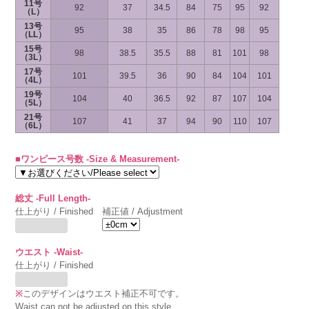
11号
92
37
34.5
84
75
95
92
（L）
13号
95
38
35
86
78
98
95
（LL）
15号
98
38.5
35.5
88
81
101
98
（3L）
17号
101
39.5
36
90
84
104
101
（4L）
19号
104
40
36.5
92
87
107
104
（5L）
21号
107
41
37
94
90
110
107
（6L）
■ワンピース号数 -Size & Measurement-
総丈 -Full Length-
仕上がり / Finished
補正値 / Adjustment
ウエスト -Waist-
仕上がり / Finished
※
このデザインはウエスト補正不可です。
Waist can not be adjusted on this style.