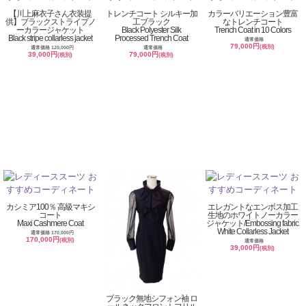
【川上麻衣子さん衣装提
トレンチコート シルキー加
カラーバリエーション豊富
供】ブラックストライプノ
工ブラック
なトレンチコート
ーカラージャケット
Black Polyester Silk
Trench Coat in 10 Colors
Black stripe collarless jacket
Processed Trench Coat
通常価格
79,000円
(税別)
通常価格 120,000円
通常価格
39,000円
79,000円
(税別)
(税別)
カシミア100％ 高級マキシ
エレガントなエンボス加工
コート
生地のホワイトノーカラー
Maxi Cashmere Coat
ジャケット/Embossing fabric
White Collarless Jacket
通常価格 170,000円
170,000円
(税別)
通常価格
39,000円
(税別)
ブラック無地シフォン袖 ロ