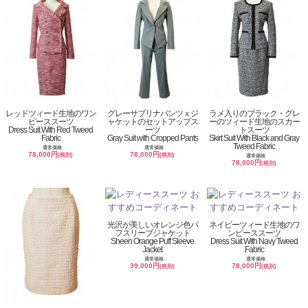
レッドツィード生地のワン
グレーサブリナパンツｘジ
ラメ入りのブラック・グレ
ピーススーツ
ャケットのセットアップス
ーのツィード生地のスカー
Dress Suit With Red Tweed
ーツ
トスーツ
Fabric
Gray Suit with Cropped Pants
Skirt Suit With Black and Gray
Tweed Fabric
通常価格
通常価格
78,000円
78,000円
(税別)
(税別)
通常価格
78,000円
(税別)
光沢が美しいオレンジ色パ
ネイビーツィード生地のワ
フスリーブジャケット
ンピーススーツ
Sheen Orange Puff Sleeve
Dress Suit With Navy Tweed
Jacket
Fabric
通常価格
通常価格
39,000円
78,000円
(税別)
(税別)