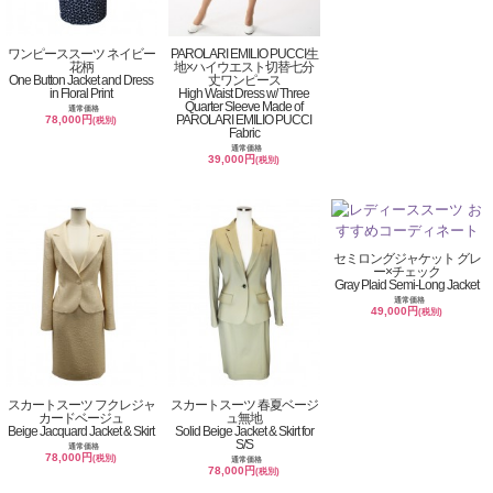
ワンピーススーツ ネイビー
PAROLARI EMILIO PUCCI生
花柄
地×ハイウエスト切替七分
One Button Jacket and Dress
丈ワンピース
in Floral Print
High Waist Dress w/ Three
Quarter Sleeve Made of
通常価格
PAROLARI EMILIO PUCCI
78,000円
(税別)
Fabric
通常価格
39,000円
(税別)
セミロングジャケット グレ
ー×チェック
Gray Plaid Semi-Long Jacket
通常価格
49,000円
(税別)
スカートスーツ フクレジャ
スカートスーツ 春夏ベージ
カードベージュ
ュ無地
Beige Jacquard Jacket & Skirt
Solid Beige Jacket & Skirt for
S/S
通常価格
78,000円
(税別)
通常価格
78,000円
(税別)