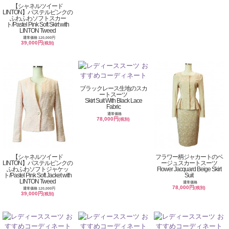
【シャネルツイード
LINTON】パステルピンクの
ふわふわソフトスカー
ト/Pastel Pink Soft Skirt with
LINTON Tweed
通常価格 120,000円
39,000円
(税別)
ブラックレース生地のスカ
ートスーツ
Skirt Suit With Black Lace
Fabric
通常価格
78,000円
(税別)
【シャネルツイード
フラワー柄ジャカートのベ
LINTON】パステルピンクの
ージュスカートスーツ
ふわふわソフトジャケッ
Flower Jacquard Beige Skirt
ト/Pastel Pink Soft Jacket with
Suit
LINTON Tweed
通常価格
78,000円
(税別)
通常価格 120,000円
39,000円
(税別)