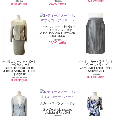
39,000円
(税別)
通常価格
通常価格
49,000円
39,000円
(税別)
(税別)
ドールワンピース 七分袖 ブ
ラックベロア レース袖
A-line Black Velour Dress with
Lace Sleeve
通常価格
39,000円
(税別)
ぺプラムジャケットボート
タイトスカート後ろベント
ネック&スカート
グレーストライプ
Beige Boatneck Peplum
Gray Polyester Stripe Pencil
Jacket & Skirt Made of High
Skirt with Vent
Quality Silk
通常価格
39,000円
(税別)
通常価格 98,000円
78,000円
(税別)
スカートスーツ グレードッ
ト
Gray Dot Single Breasted
Jacket and Flare Skirt