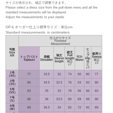
サイズが表示され、補正で調整できます。
Please select a dress size from the pull-down menu and all the
standard measurements will be displayed.
Adjust the measurements to your needs.
OP-6 オーダー仕上り標準サイズ：単位cm
Standard measurements: in centimeters
仕上がりサイズ
Finished
Measurement
ヒ
号数
総丈
ッ
Size
裾周り
袖丈
Full
プ
AR
トップバスト
肩幅
ｳｴｽﾄ
Sweep
Sleeve
length
Hip
Topbust
Shoulder
Waist
補正
length
補正
補
±3
±7
正
±3
1号
77
33.5
32
74
60
80
77
（4S）
3号
80
34.5
32.5
76
63
83
80
（3S）
5号
83
35
33
78
66
86
83
（SS）
7号
86
36
33.5
80
69
89
86
（S）
9号
89
36.5
34
82
72
92
89
（M）