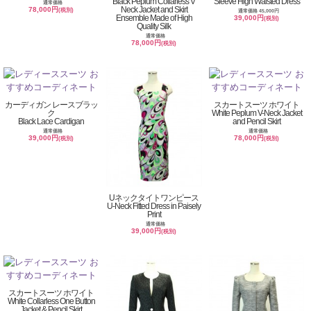
Black Peplum Collarless V
Sleeve High Waisted Dress
通常価格
Neck Jacket and Skirt
78,000円
(税別)
通常価格 45,000円
Ensemble Made of High
39,000円
(税別)
Quality Silk
通常価格
78,000円
(税別)
カーディガン レースブラッ
スカートスーツ ホワイト
ク
White Peplum V-Neck Jacket
Black Lace Cardigan
and Pencil Skirt
通常価格
通常価格
39,000円
78,000円
(税別)
(税別)
Uネックタイトワンピース
U-Neck Fitted Dress in Paisely
Print
通常価格
39,000円
(税別)
スカートスーツ ホワイト
White Collarless One Button
Jacket & Pencil Skirt