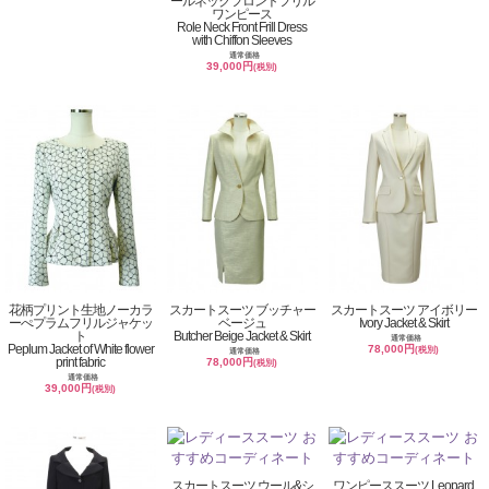
ールネックフロントフリル
ワンピース
Role Neck Front Frill Dress
with Chiffon Sleeves
通常価格
39,000円
(税別)
花柄プリント生地ノーカラ
スカートスーツ ブッチャー
スカートスーツ アイボリー
ーぺプラムフリルジャケッ
ベージュ
Ivory Jacket & Skirt
ト
Butcher Beige Jacket & Skirt
通常価格
Peplum Jacket of White flower
78,000円
(税別)
通常価格
print fabric
78,000円
(税別)
通常価格
39,000円
(税別)
スカートスーツ ウール&シ
ワンピーススーツ Leopard