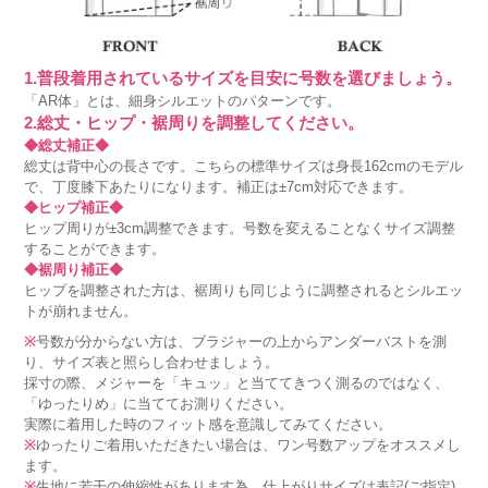
1.普段着用されているサイズを目安に号数を選びましょう。
「AR体」とは、細身シルエットのパターンです。
2.総丈・ヒップ・裾周りを調整してください。
◆総丈補正◆
総丈は背中心の長さです。こちらの標準サイズは身長162cmのモデル
で、丁度膝下あたりになります。補正は±7cm対応できます。
◆ヒップ補正◆
ヒップ周りが±3cm調整できます。号数を変えることなくサイズ調整
することができます。
◆裾周り補正◆
ヒップを調整された方は、裾周りも同じように調整されるとシルエッ
トが崩れません。
※
号数が分からない方は、ブラジャーの上からアンダーバストを測
り、サイズ表と照らし合わせましょう。
採寸の際、メジャーを「キュッ」と当ててきつく測るのではなく、
「ゆったりめ」に当ててお測りください。
実際に着用した時のフィット感を意識してみてください。
※
ゆったりご着用いただきたい場合は、ワン号数アップをオススメし
ます。
※
生地に若干の伸縮性があります為、仕上がりサイズは表記(ご指定)