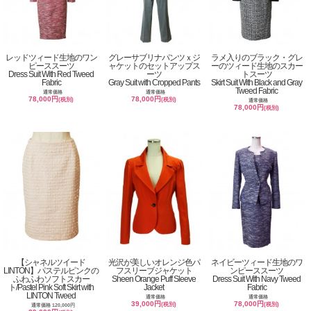
レッドツィード生地のワン
グレーサブリナパンツｘジ
ラメ入りのブラック・グレ
ピーススーツ
ャケットのセットアップス
ーのツィード生地のスカー
Dress Suit With Red Tweed
ーツ
トスーツ
Fabric
Gray Suit with Cropped Pants
Skirt Suit With Black and Gray
Tweed Fabric
通常価格
通常価格
78,000円
78,000円
(税別)
(税別)
通常価格
78,000円
(税別)
【シャネルツイード
光沢が美しいオレンジ色パ
ネイビーツィード生地のワ
LINTON】パステルピンクの
フスリーブジャケット
ンピーススーツ
ふわふわソフトスカー
Sheen Orange Puff Sleeve
Dress Suit With Navy Tweed
ト/Pastel Pink Soft Skirt with
Jacket
Fabric
LINTON Tweed
通常価格
通常価格
39,000円
78,000円
(税別)
(税別)
通常価格 120,000円