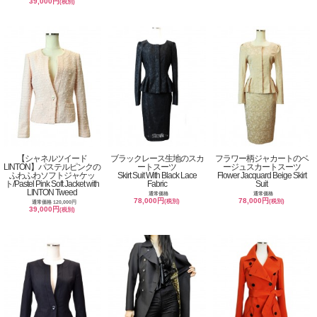
39,000円
(税別)
【シャネルツイード
ブラックレース生地のスカ
フラワー柄ジャカートのベ
LINTON】パステルピンクの
ートスーツ
ージュスカートスーツ
ふわふわソフトジャケッ
Skirt Suit With Black Lace
Flower Jacquard Beige Skirt
ト/Pastel Pink Soft Jacket with
Fabric
Suit
LINTON Tweed
通常価格
通常価格
78,000円
78,000円
(税別)
(税別)
通常価格 120,000円
39,000円
(税別)