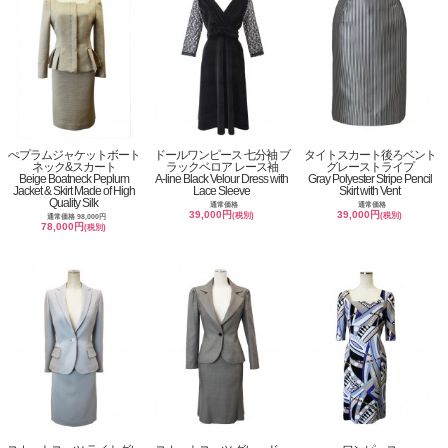
ぺプラムジャケットボート
ドールワンピース 七分袖 ブ
タイトスカート後ろベント
ネック&スカート
ラックベロア レース袖
グレーストライプ
Beige Boatneck Peplum
A-line Black Velour Dress with
Gray Polyester Stripe Pencil
Jacket & Skirt Made of High
Lace Sleeve
Skirt with Vent
Quality Silk
通常価格
通常価格
39,000円
39,000円
(税別)
(税別)
通常価格 98,000円
78,000円
(税別)