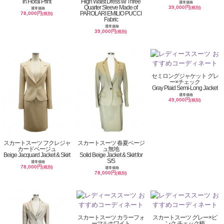
in Floral Print
High Waist Dress w/ Three
通常価格
Quarter Sleeve Made of
39,000円
(税別)
通常価格
PAROLARI EMILIO PUCCI
78,000円
(税別)
Fabric
通常価格
39,000円
(税別)
セミロングジャケット グレ
ー×チェック
Gray Plaid Semi-Long Jacket
通常価格
49,000円
(税別)
スカートスーツ フクレジャ
スカートスーツ 春夏ベージ
カードベージュ
ュ無地
Beige Jacquard Jacket & Skirt
Solid Beige Jacket & Skirt for
S/S
通常価格
78,000円
(税別)
通常価格
78,000円
(税別)
スカートスーツ カラーフォ
スカートスーツ グレー×ピ
ーマルホワイト
ンク チェック柄