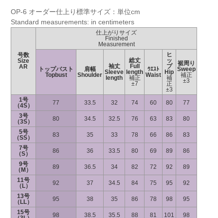
OP-6 オーダー仕上り標準サイズ：単位cm
Standard measurements: in centimeters
仕上がりサイズ
Finished
Measurement
ヒ
号数
総丈
ッ
Size
裾周り
袖丈
Full
プ
AR
トップバスト
肩幅
ｳｴｽﾄ
Sweep
Sleeve
length
Hip
Topbust
Shoulder
Waist
補正
length
補正
補
±3
±7
正
±3
1号
77
33.5
32
74
60
80
77
（4S）
3号
80
34.5
32.5
76
63
83
80
（3S）
5号
83
35
33
78
66
86
83
（SS）
7号
86
36
33.5
80
69
89
86
（S）
9号
89
36.5
34
82
72
92
89
（M）
11号
92
37
34.5
84
75
95
92
（L）
13号
95
38
35
86
78
98
95
（LL）
15号
98
38.5
35.5
88
81
101
98