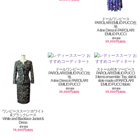
ドールワンピース
PAROLARI EMILIO PUCCI生
地
A-line Dress in PAROLARI
EMILIO PUCCI
通常価格
39,000円
(税別)
ドールワンピース
ストール付きツーピース
PAROLARI EMILIO PUCCI生
PAROLARI EMILIO PUCCI
地
3 items ensemble: Top, skirt &
A-line Dress in PAROLARI
stole made of PAROLARI
EMILIO PUCCI
EMILIO PUCCI fabric
通常価格
通常価格
39,000円
39,000円
(税別)
(税別)
ワンピーススーツ ホワイト
&ブラックレース
White and Blacklace Jacket &
Dress
通常価格
78,000円
(税別)