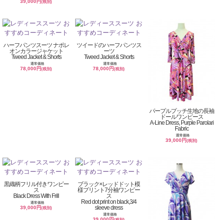
39,000円
(税別)
ハーフパンツスーツ ナポレ
ツイードのハーフパンツス
オンカラージャケット
ーツ
Tweed Jacket & Shorts
Tweed Jacket & Shorts
通常価格
通常価格
78,000円
78,000円
(税別)
(税別)
パープルプッチ生地の長袖
ドールワンピース
A-Line Dress, Purple Parolari
Fabric
通常価格
39,000円
(税別)
黒織柄フリル付きワンピー
ブラック×レッドドット模
ス
様プリント7分袖ワンピー
Black Dress With Frill
ス
Red dot print on black,3/4
通常価格
sleeve dress
39,000円
(税別)
通常価格
39,000円
(税別)