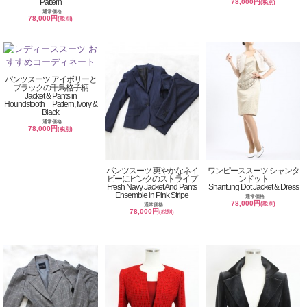
Pattern
78,000円
(税別)
通常価格
78,000円
(税別)
パンツスーツ アイボリーと
ブラックの千鳥格子柄
Jacket & Pants in
Houndstooth Pattern, Ivory &
Black
通常価格
78,000円
(税別)
パンツスーツ 爽やかなネイ
ワンピーススーツ シャンタ
ビーにピンクのストライプ
ンドット
Fresh Navy Jacket And Pants
Shantung Dot Jacket & Dress
Ensemble in Pink Stripe
通常価格
78,000円
(税別)
通常価格
78,000円
(税別)