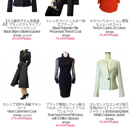
【川上麻衣子さん衣装提
トレンチコート シルキー加
カラーバリエーション豊富
供】ブラックストライプノ
工ブラック
なトレンチコート
ーカラージャケット
Black Polyester Silk
Trench Coat in 10 Colors
Black stripe collarless jacket
Processed Trench Coat
通常価格
79,000円
(税別)
通常価格 120,000円
通常価格
39,000円
79,000円
(税別)
(税別)
カシミア100％ 高級マキシ
ブラック無地シフォン袖 ロ
エレガントなエンボス加工
コート
ールネックフロントフリル
生地のホワイトノーカラー
Maxi Cashmere Coat
ワンピース
ジャケット/Embossing fabric
Role Neck Front Frill Dress
White Collarless Jacket
通常価格 170,000円
with Chiffon Sleeves
170,000円
(税別)
通常価格
39,000円
(税別)
通常価格
39,000円
(税別)