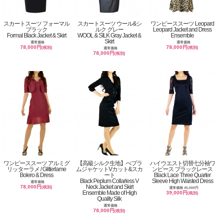
スカートスーツ フォーマル
スカートスーツ ウール&シ
ワンピーススーツ Leopard
ブラック
ルク グレー
Leopard Jacket and Dress
Formal Black Jacket & Skirt
WOOL & SILK Gray Jacket &
Ensemble
Skirt
通常価格
通常価格
78,000円
78,000円
(税別)
(税別)
通常価格
78,000円
(税別)
ワンピーススーツ アルミグ
【高級シルク生地】ぺプラ
ハイウエスト切替七分袖ワ
リッターラメ / Glitterlame
ムジャケットVカット&スカ
ンピース ブラックレース
Bolero & Dress
ート
Black Lace Three Quarter
Black Peplum Collarless V
Sleeve High Waisted Dress
通常価格
Neck Jacket and Skirt
78,000円
(税別)
通常価格 45,000円
Ensemble Made of High
39,000円
(税別)
Quality Silk
通常価格
78,000円
(税別)