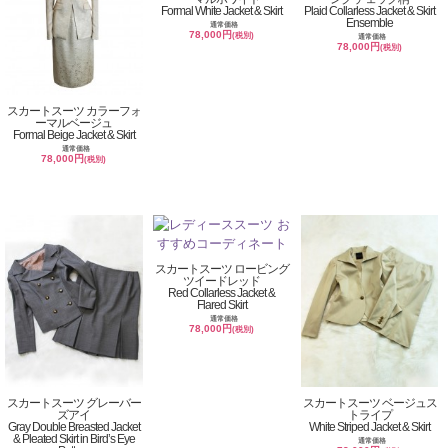
Formal White Jacket & Skirt
Plaid Collarless Jacket & Skirt
Ensemble
通常価格
78,000円
(税別)
通常価格
78,000円
(税別)
スカートスーツ カラーフォ
ーマルベージュ
Formal Beige Jacket & Skirt
通常価格
78,000円
(税別)
スカートスーツ ロービング
ツイードレッド
Red Collarless Jacket &
Flared Skirt
通常価格
78,000円
(税別)
スカートスーツ グレーバー
スカートスーツ ベージュス
ズアイ
トライプ
Gray Double Breasted Jacket
White Striped Jacket & Skirt
& Pleated Skirt in Bird’s Eye
通常価格