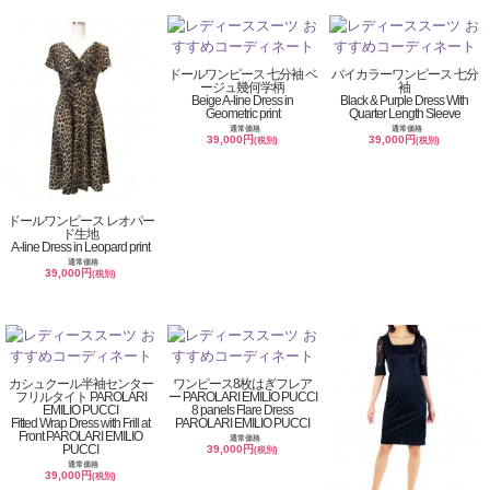
ドールワンピース 七分袖 ベ
バイカラーワンピース 七分
ージュ幾何学柄
袖
Beige A-line Dress in
Black & Purple Dress With
Geometric print
Quarter Length Sleeve
通常価格
通常価格
39,000円
39,000円
(税別)
(税別)
ドールワンピース レオパー
ド生地
A-line Dress in Leopard print
通常価格
39,000円
(税別)
カシュクール半袖センター
ワンピース8枚はぎフレア
フリルタイト PAROLARI
ー PAROLARI EMILIO PUCCI
EMILIO PUCCI
8 panels Flare Dress
Fitted Wrap Dress with Frill at
PAROLARI EMILIO PUCCI
Front PAROLARI EMILIO
通常価格
PUCCI
39,000円
(税別)
通常価格
39,000円
(税別)