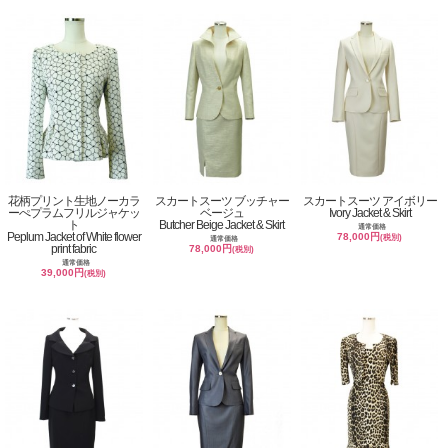
花柄プリント生地ノーカラ
スカートスーツ ブッチャー
スカートスーツ アイボリー
ーぺプラムフリルジャケッ
ベージュ
Ivory Jacket & Skirt
ト
Butcher Beige Jacket & Skirt
通常価格
Peplum Jacket of White flower
78,000円
(税別)
通常価格
print fabric
78,000円
(税別)
通常価格
39,000円
(税別)