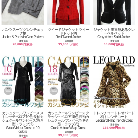
パンツスーツ グレンチェッ
ツイードジャケット ツイー
ジャケット 重量感あるグレ
ク柄
ドドット柄
ーベルベット
Jacket & Pants in Glen Pattern
Red Tweed Jacket
Gray Velvet Solid Jacket
通常価格
通常価格
通常価格
78,000円
39,000円
39,000円
(税別)
(税別)
(税別)
カシュクールワンピース ス
カシュクールワンピース ク
トレンチコート レオパード
トレッチベロア10色 長袖カ
ラッシュベロア18色 長袖カ
柄トレンチコート
シュクールワンピース(巻き
シュクールワンピース(巻き
Leopard Print Trench Coat
型・ラップ式)
型・ラップ式)
通常価格
Wrap Velour Dress in 10
Crush Velour Wrap Dress
158,000円
(税別)
colors
通常価格
39,000円
(税別)
通常価格