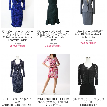
ワンピーススーツ ブルー
ワンピースフリル付 レー
スカートスーツ 千鳥柄 /
ジオメトリー / Blue
ス生地 グリーン×ブラック /
Wool 100% Houndstooth
Collarless Jacket & Dress in
Green/Black Lace Frilled
Jacket & Skirt
Geometric Pattern
Dress
通常価格
78,000円
(税別)
通常価格
通常価格
78,000円
39,000円
(税別)
(税別)
ワンピーススーツ ネイビー
PAROLARI EMILIO PUCCI生
ボレロジャケット ブラック
花柄
地×ハイウエスト切替七分
レース
One Button Jacket and Dress
丈ワンピース
Black Lace Bolero