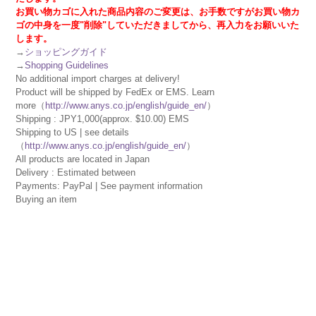
お買い物カゴに入れた商品内容のご変更は、お手数ですがお買い物カ
ゴの中身を一度"削除"していただきましてから、再入力をお願いいた
します。
→
ショッピングガイド
→
Shopping Guidelines
No additional import charges at delivery!
Product will be shipped by FedEx or EMS. Learn
more（
http://www.anys.co.jp/english/guide_en/
）
Shipping : JPY1,000(approx. $10.00) EMS
Shipping to US | see details
（
http://www.anys.co.jp/english/guide_en/
）
All products are located in Japan
Delivery : Estimated between
Payments: PayPal | See payment information
Buying an item