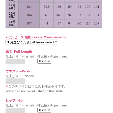
（3L）
17号
101
39.5
36
90
84
104
101
（4L）
19号
104
40
36.5
92
87
107
104
（5L）
21号
107
41
37
94
90
110
107
（6L）
■ワンピース号数 -Size & Measurement-
総丈 -Full Length-
仕上がり / Finished
補正値 / Adjustment
ウエスト -Waist-
仕上がり / Finished
※
このデザインはウエスト補正不可です。
Waist can not be adjusted on this style.
ヒップ -Hip-
仕上がり / Finished
補正値 / Adjustment