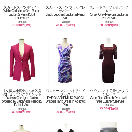
スカートスーツ ホワイト
スカートスーツ ブラックレ
スカートスーツ シルバーグ
White Collarless One Button
オパード
レー
Jacket & Pencil Skirt
Black Leopard Jacket & Pencil
Silver Gray Peplum Jacket &
Ensemble
Skirt
Pencil Skirt
通常価格
通常価格
通常価格
78,000円
78,000円
78,000円
(税別)
(税別)
(税別)
【女優大地真央さん衣装提
ワンピースウエストサイド
ハイウエスト切替七分丈ワ
供】セミロングジャケット
タック
ンピース
Fuchsia Cardigan Jacket
PAROLARI EMILIO PUCCI
Wine Red Sheath Dress with
ordered by Japanese celebrity
Draped Tank Dress In Abstract
Three Quarter Sleeves
Daichi Mao
Print
通常価格
39,000円
(税別)
通常価格
通常価格
49,000円
39,000円
(税別)
(税別)