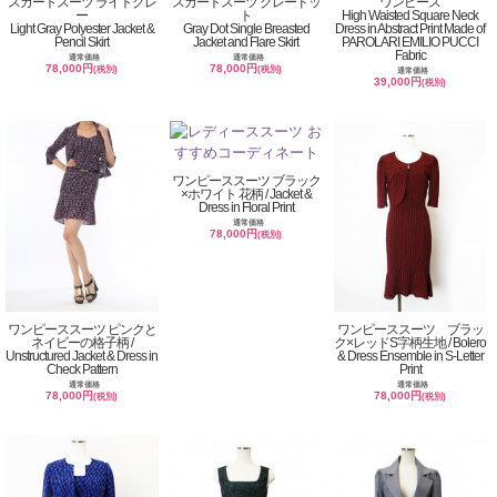
スカートスーツ ライトグレ
スカートスーツ グレードッ
ワンピース
ー
ト
High Waisted Square Neck
Light Gray Polyester Jacket &
Gray Dot Single Breasted
Dress in Abstract Print Made of
Pencil Skirt
Jacket and Flare Skirt
PAROLARI EMILIO PUCCI
Fabric
通常価格
通常価格
78,000円
78,000円
(税別)
(税別)
通常価格
39,000円
(税別)
ワンピーススーツ ブラック
×ホワイト 花柄 / Jacket &
Dress in Floral Print
通常価格
78,000円
(税別)
ワンピーススーツ ピンクと
ワンピーススーツ ブラッ
ネイビーの格子柄 /
ク×レッドS字柄生地 / Bolero
Unstructured Jacket & Dress in
& Dress Ensemble in S-Letter
Check Pattern
Print
通常価格
通常価格
78,000円
78,000円
(税別)
(税別)