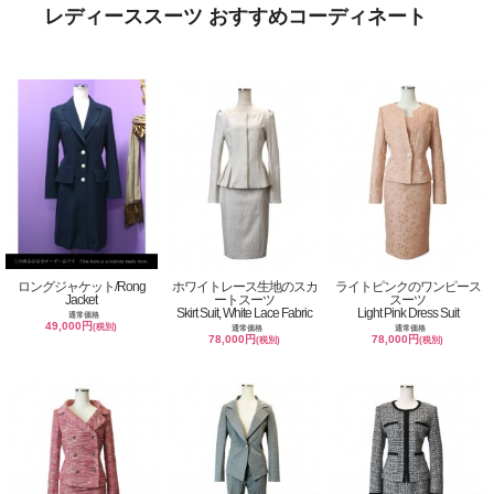
レディーススーツ おすすめコーディネート
ロングジャケット/Rong
ホワイトレース生地のスカ
ライトピンクのワンピース
Jacket
ートスーツ
スーツ
Skirt Suit, White Lace Fabric
Light Pink Dress Suit
通常価格
49,000円
(税別)
通常価格
通常価格
78,000円
78,000円
(税別)
(税別)