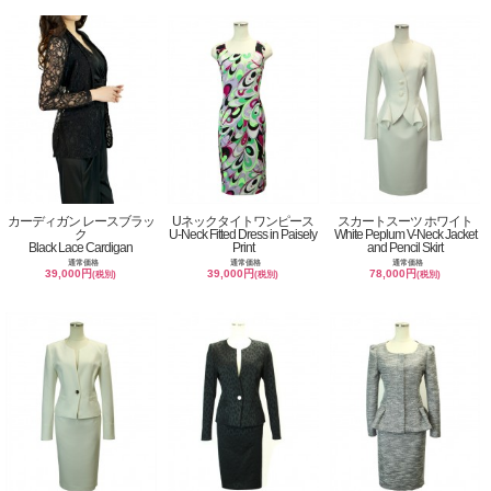
カーディガン レースブラッ
Uネックタイトワンピース
スカートスーツ ホワイト
ク
U-Neck Fitted Dress in Paisely
White Peplum V-Neck Jacket
Black Lace Cardigan
Print
and Pencil Skirt
通常価格
通常価格
通常価格
39,000円
39,000円
78,000円
(税別)
(税別)
(税別)