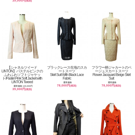
39,000円
(税別)
【シャネルツイード
ブラックレース生地のスカ
フラワー柄ジャカートのベ
LINTON】パステルピンクの
ートスーツ
ージュスカートスーツ
ふわふわソフトジャケッ
Skirt Suit With Black Lace
Flower Jacquard Beige Skirt
ト/Pastel Pink Soft Jacket with
Fabric
Suit
LINTON Tweed
通常価格
通常価格
78,000円
78,000円
(税別)
(税別)
通常価格 120,000円
39,000円
(税別)