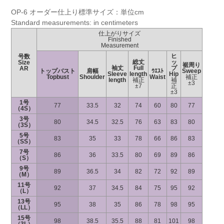
OP-6 オーダー仕上り標準サイズ：単位cm
Standard measurements: in centimeters
仕上がりサイズ
Finished
Measurement
ヒ
号数
総丈
ッ
Size
裾周り
袖丈
Full
プ
AR
トップバスト
肩幅
ｳｴｽﾄ
Sweep
Sleeve
length
Hip
Topbust
Shoulder
Waist
補正
length
補正
補
±3
±7
正
±3
1号
77
33.5
32
74
60
80
77
（4S）
3号
80
34.5
32.5
76
63
83
80
（3S）
5号
83
35
33
78
66
86
83
（SS）
7号
86
36
33.5
80
69
89
86
（S）
9号
89
36.5
34
82
72
92
89
（M）
11号
92
37
34.5
84
75
95
92
（L）
13号
95
38
35
86
78
98
95
（LL）
15号
98
38.5
35.5
88
81
101
98