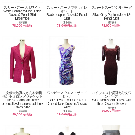
スカートスーツ ホワイト
スカートスーツ ブラックレ
スカートスーツ シルバーグ
White Collarless One Button
オパード
レー
Jacket & Pencil Skirt
Black Leopard Jacket & Pencil
Silver Gray Peplum Jacket &
Ensemble
Skirt
Pencil Skirt
通常価格
通常価格
通常価格
78,000円
78,000円
78,000円
(税別)
(税別)
(税別)
【女優大地真央さん衣装提
ワンピースウエストサイド
ハイウエスト切替七分丈ワ
供】セミロングジャケット
タック
ンピース
Fuchsia Cardigan Jacket
PAROLARI EMILIO PUCCI
Wine Red Sheath Dress with
ordered by Japanese celebrity
Draped Tank Dress In Abstract
Three Quarter Sleeves
Daichi Mao
Print
通常価格
39,000円
(税別)
通常価格
通常価格
49,000円
39,000円
(税別)
(税別)