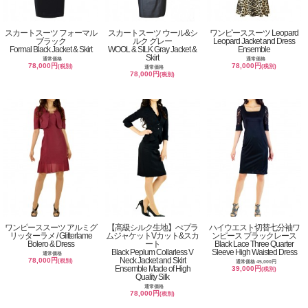
スカートスーツ フォーマル
スカートスーツ ウール&シ
ワンピーススーツ Leopard
ブラック
ルク グレー
Leopard Jacket and Dress
Formal Black Jacket & Skirt
WOOL & SILK Gray Jacket &
Ensemble
Skirt
通常価格
通常価格
78,000円
78,000円
(税別)
(税別)
通常価格
78,000円
(税別)
ワンピーススーツ アルミグ
【高級シルク生地】ぺプラ
ハイウエスト切替七分袖ワ
リッターラメ / Glitterlame
ムジャケットVカット&スカ
ンピース ブラックレース
Bolero & Dress
ート
Black Lace Three Quarter
Black Peplum Collarless V
Sleeve High Waisted Dress
通常価格
Neck Jacket and Skirt
78,000円
(税別)
通常価格 45,000円
Ensemble Made of High
39,000円
(税別)
Quality Silk
通常価格
78,000円
(税別)