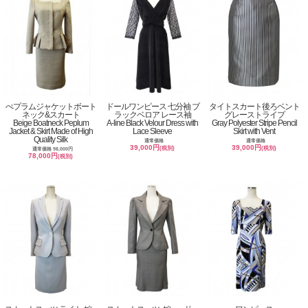
ぺプラムジャケットボート
ドールワンピース 七分袖 ブ
タイトスカート後ろベント
ネック&スカート
ラックベロア レース袖
グレーストライプ
Beige Boatneck Peplum
A-line Black Velour Dress with
Gray Polyester Stripe Pencil
Jacket & Skirt Made of High
Lace Sleeve
Skirt with Vent
Quality Silk
通常価格
通常価格
39,000円
39,000円
(税別)
(税別)
通常価格 98,000円
78,000円
(税別)