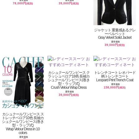
通常価格
通常価格
78,000円
39,000円
(税別)
(税別)
ジャケット 重量感あるグレ
ーベルベット
Gray Velvet Solid Jacket
通常価格
39,000円
(税別)
カシュクールワンピース ク
トレンチコート レオパード
ラッシュベロア18色 長袖カ
柄トレンチコート
シュクールワンピース(巻き
Leopard Print Trench Coat
型・ラップ式)
通常価格
Crush Velour Wrap Dress
158,000円
(税別)
通常価格
39,000円
(税別)
カシュクールワンピース ス
トレッチベロア10色 長袖カ
シュクールワンピース(巻き
型・ラップ式)
Wrap Velour Dress in 10
colors
通常価格