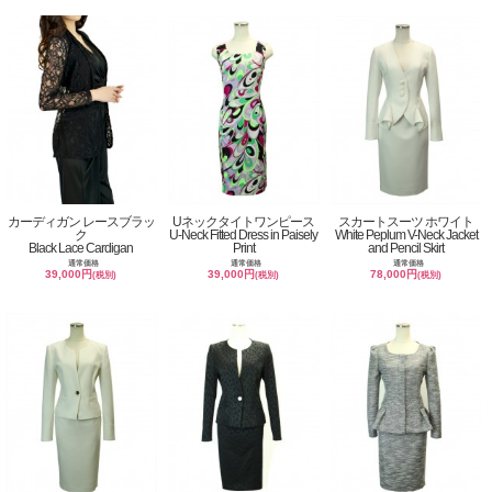
カーディガン レースブラッ
Uネックタイトワンピース
スカートスーツ ホワイト
ク
U-Neck Fitted Dress in Paisely
White Peplum V-Neck Jacket
Black Lace Cardigan
Print
and Pencil Skirt
通常価格
通常価格
通常価格
39,000円
39,000円
78,000円
(税別)
(税別)
(税別)