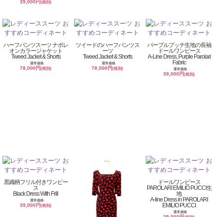
39,000円
(税別)
ハーフパンツスーツ ナポレ
ツイードのハーフパンツス
パープルプッチ生地の長袖
オンカラージャケット
ーツ
ドールワンピース
Tweed Jacket & Shorts
Tweed Jacket & Shorts
A-Line Dress, Purple Parolari
Fabric
通常価格
通常価格
78,000円
78,000円
(税別)
(税別)
通常価格
39,000円
(税別)
黒織柄フリル付きワンピー
ドールワンピース
ス
PAROLARI EMILIO PUCCI生
Black Dress With Frill
地
A-line Dress in PAROLARI
通常価格
EMILIO PUCCI
39,000円
(税別)
通常価格
39,000円