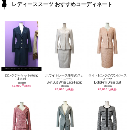
レディーススーツ おすすめコーディネート
ロングジャケット/Rong
ホワイトレース生地のスカ
ライトピンクのワンピース
Jacket
ートスーツ
スーツ
Skirt Suit, White Lace Fabric
Light Pink Dress Suit
通常価格
49,000円
(税別)
通常価格
通常価格
78,000円
78,000円
(税別)
(税別)