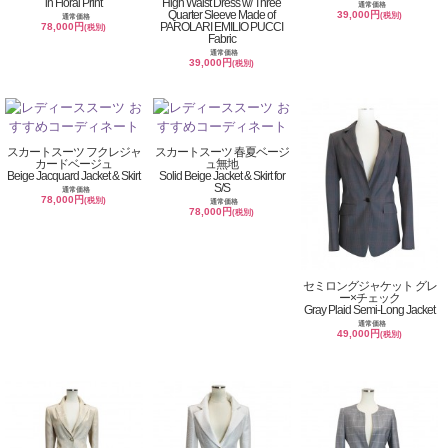
in Floral Print
High Waist Dress w/ Three
通常価格
Quarter Sleeve Made of
39,000円
(税別)
通常価格
PAROLARI EMILIO PUCCI
78,000円
(税別)
Fabric
通常価格
39,000円
(税別)
スカートスーツ フクレジャ
スカートスーツ 春夏ベージ
カードベージュ
ュ無地
Beige Jacquard Jacket & Skirt
Solid Beige Jacket & Skirt for
S/S
通常価格
78,000円
(税別)
通常価格
78,000円
(税別)
セミロングジャケット グレ
ー×チェック
Gray Plaid Semi-Long Jacket
通常価格
49,000円
(税別)