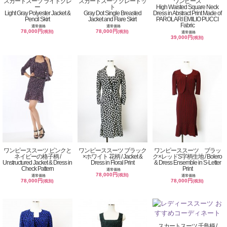
スカートスーツ ライトグレ
スカートスーツ グレードッ
ワンピース
ー
ト
High Waisted Square Neck
Light Gray Polyester Jacket &
Gray Dot Single Breasted
Dress in Abstract Print Made of
Pencil Skirt
Jacket and Flare Skirt
PAROLARI EMILIO PUCCI
Fabric
通常価格
通常価格
78,000円
78,000円
(税別)
(税別)
通常価格
39,000円
(税別)
ワンピーススーツ ピンクと
ワンピーススーツ ブラック
ワンピーススーツ ブラッ
ネイビーの格子柄 /
×ホワイト 花柄 / Jacket &
ク×レッドS字柄生地 / Bolero
Unstructured Jacket & Dress in
Dress in Floral Print
& Dress Ensemble in S-Letter
Check Pattern
Print
通常価格
78,000円
(税別)
通常価格
通常価格
78,000円
78,000円
(税別)
(税別)
スカートスーツ 千鳥柄 /