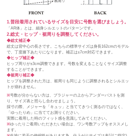
1.普段着用されているサイズを目安に号数を選びましょう。
「AR体」とは、細身シルエットのパターンです。
2.総丈・ヒップ・裾周りを調整してください。
◆総丈補正◆
総丈は背中心の長さです。こちらの標準サイズは身長162cmのモデル
で、丁度膝下あたりになります。補正は±7cm対応できます。
◆ヒップ補正◆
ヒップ周りが±3cm調整できます。号数を変えることなくサイズ調整
することができます。
◆裾周り補正◆
ヒップを調整された方は、裾周りも同じように調整されるとシルエッ
トが崩れません。
※
号数が分からない方は、ブラジャーの上からアンダーバストを測
り、サイズ表と照らし合わせましょう。
採寸の際、メジャーを「キュッ」と当ててきつく測るのではなく、
「ゆったりめ」に当ててお測りください。
実際に着用した時のフィット感を意識してみてください。
※
ゆったりご着用いただきたい場合は、ワン号数アップをオススメし
ます。
※
生地に若干の伸縮性があります為、仕上がりサイズは表記(ご指定)