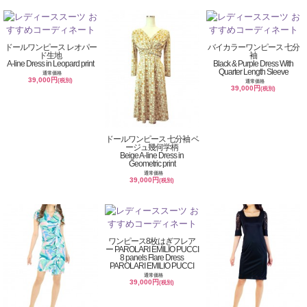
ドールワンピース レオパー
バイカラーワンピース 七分
ド生地
袖
A-line Dress in Leopard print
Black & Purple Dress With
Quarter Length Sleeve
通常価格
39,000円
(税別)
通常価格
39,000円
(税別)
ドールワンピース 七分袖 ベ
ージュ幾何学柄
Beige A-line Dress in
Geometric print
通常価格
39,000円
(税別)
ワンピース8枚はぎフレア
ー PAROLARI EMILIO PUCCI
8 panels Flare Dress
PAROLARI EMILIO PUCCI
通常価格
39,000円
(税別)