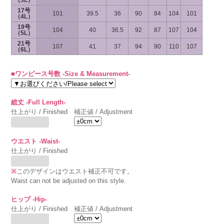
（3L）
17号
101
39.5
36
90
84
104
101
（4L）
19号
104
40
36.5
92
87
107
104
（5L）
21号
107
41
37
94
90
110
107
（6L）
■ワンピース号数 -Size & Measurement-
総丈 -Full Length-
仕上がり / Finished
補正値 / Adjustment
ウエスト -Waist-
仕上がり / Finished
※
このデザインはウエスト補正不可です。
Waist can not be adjusted on this style.
ヒップ -Hip-
仕上がり / Finished
補正値 / Adjustment