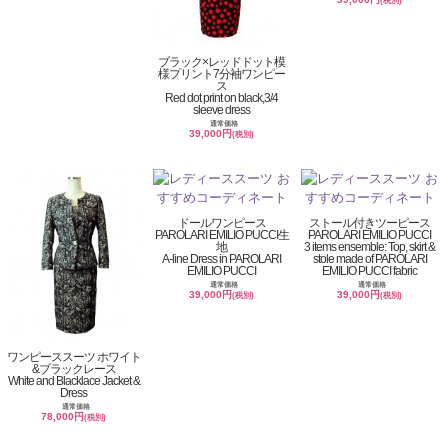
(税別)
ブラック×レッドドット模
様プリント7分袖ワンピー
ス
Red dot print on black,3/4
sleeve dress
通常価格
39,000円
(税別)
ドールワンピース
ストール付きツーピース
PAROLARI EMILIO PUCCI生
PAROLARI EMILIO PUCCI
地
3 items ensemble: Top, skirt &
A-line Dress in PAROLARI
stole made of PAROLARI
EMILIO PUCCI
EMILIO PUCCI fabric
通常価格
通常価格
39,000円
39,000円
(税別)
(税別)
ワンピーススーツ ホワイト
&ブラックレース
White and Blacklace Jacket &
Dress
通常価格
78,000円
(税別)