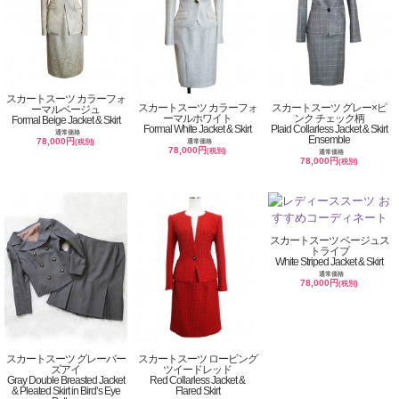
スカートスーツ カラーフォ
スカートスーツ カラーフォ
スカートスーツ グレー×ピ
ーマルベージュ
ーマルホワイト
ンク チェック柄
Formal Beige Jacket & Skirt
Formal White Jacket & Skirt
Plaid Collarless Jacket & Skirt
通常価格
Ensemble
78,000円
通常価格
(税別)
78,000円
(税別)
通常価格
78,000円
(税別)
スカートスーツ ベージュス
トライプ
White Striped Jacket & Skirt
通常価格
78,000円
(税別)
スカートスーツ グレーバー
スカートスーツ ロービング
ズアイ
ツイードレッド
Gray Double Breasted Jacket
Red Collarless Jacket &
& Pleated Skirt in Bird’s Eye
Flared Skirt