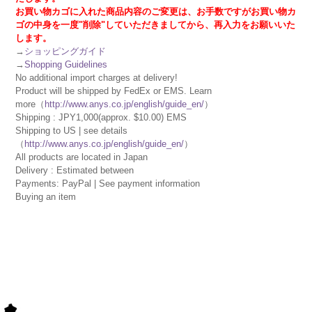
お買い物カゴに入れた商品内容のご変更は、お手数ですがお買い物カ
ゴの中身を一度"削除"していただきましてから、再入力をお願いいた
します。
→
ショッピングガイド
→
Shopping Guidelines
No additional import charges at delivery!
Product will be shipped by FedEx or EMS. Learn
more（
http://www.anys.co.jp/english/guide_en/
）
Shipping : JPY1,000(approx. $10.00) EMS
Shipping to US | see details
（
http://www.anys.co.jp/english/guide_en/
）
All products are located in Japan
Delivery : Estimated between
Payments: PayPal | See payment information
Buying an item