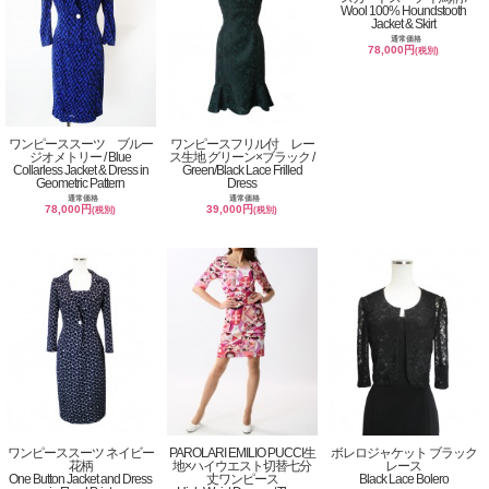
Wool 100% Houndstooth
Jacket & Skirt
通常価格
78,000円
(税別)
ワンピーススーツ ブルー
ワンピースフリル付 レー
ジオメトリー / Blue
ス生地 グリーン×ブラック /
Collarless Jacket & Dress in
Green/Black Lace Frilled
Geometric Pattern
Dress
通常価格
通常価格
78,000円
39,000円
(税別)
(税別)
ワンピーススーツ ネイビー
PAROLARI EMILIO PUCCI生
ボレロジャケット ブラック
花柄
地×ハイウエスト切替七分
レース
One Button Jacket and Dress
丈ワンピース
Black Lace Bolero