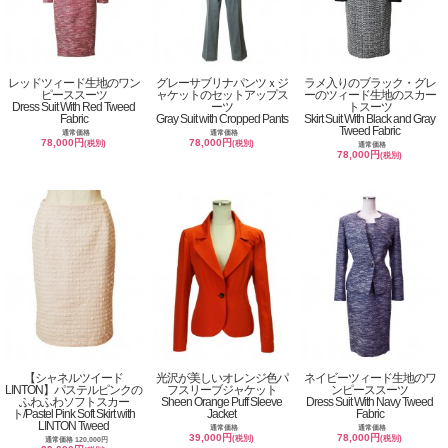
レッドツィード生地のワン
グレーサブリナパンツｘジ
ラメ入りのブラック・グレ
ピーススーツ
ャケットのセットアップス
ーのツィード生地のスカー
Dress Suit With Red Tweed
ーツ
トスーツ
Fabric
Gray Suit with Cropped Pants
Skirt Suit With Black and Gray
Tweed Fabric
通常価格
通常価格
78,000円
78,000円
(税別)
(税別)
通常価格
78,000円
(税別)
【シャネルツイード
光沢が美しいオレンジ色パ
ネイビーツィード生地のワ
LINTON】パステルピンクの
フスリーブジャケット
ンピーススーツ
ふわふわソフトスカー
Sheen Orange Puff Sleeve
Dress Suit With Navy Tweed
ト/Pastel Pink Soft Skirt with
Jacket
Fabric
LINTON Tweed
通常価格
通常価格
39,000円
78,000円
(税別)
(税別)
通常価格 120,000円