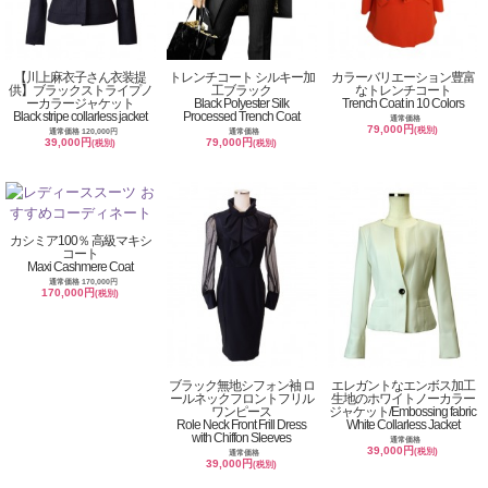
【川上麻衣子さん衣装提
トレンチコート シルキー加
カラーバリエーション豊富
供】ブラックストライプノ
工ブラック
なトレンチコート
ーカラージャケット
Black Polyester Silk
Trench Coat in 10 Colors
Black stripe collarless jacket
Processed Trench Coat
通常価格
79,000円
(税別)
通常価格 120,000円
通常価格
39,000円
79,000円
(税別)
(税別)
カシミア100％ 高級マキシ
コート
Maxi Cashmere Coat
通常価格 170,000円
170,000円
(税別)
ブラック無地シフォン袖 ロ
エレガントなエンボス加工
ールネックフロントフリル
生地のホワイトノーカラー
ワンピース
ジャケット/Embossing fabric
Role Neck Front Frill Dress
White Collarless Jacket
with Chiffon Sleeves
通常価格
39,000円
(税別)
通常価格
39,000円
(税別)