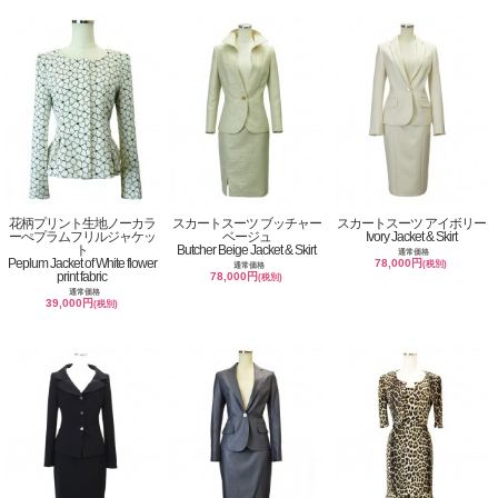
花柄プリント生地ノーカラ
スカートスーツ ブッチャー
スカートスーツ アイボリー
ーぺプラムフリルジャケッ
ベージュ
Ivory Jacket & Skirt
ト
Butcher Beige Jacket & Skirt
通常価格
Peplum Jacket of White flower
78,000円
(税別)
通常価格
print fabric
78,000円
(税別)
通常価格
39,000円
(税別)