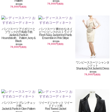
Pattern
通常価格
78,000円
(税別)
通常価格
78,000円
(税別)
パンツスーツ アイボリーと
パンツスーツ 爽やかなネイ
ブラックの千鳥格子柄
ビーにピンクのストライプ
Jacket & Pants in
Fresh Navy Jacket And Pants
Houndstooth Pattern, Ivory &
Ensemble in Pink Stripe
Black
通常価格
78,000円
(税別)
通常価格
78,000円
(税別)
ワンピーススーツ シャンタ
ンドット
Shantung Dot Jacket & Dress
通常価格
78,000円
(税別)
パンツスーツ グレンチェッ
ツイードジャケット ツイー
ク柄
ドドット柄
Jacket & Pants in Glen Pattern
Red Tweed Jacket