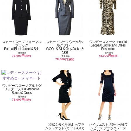
スカートスーツ フォーマル
スカートスーツ ウール&シ
ワンピーススーツ Leopard
ブラック
ルク グレー
Leopard Jacket and Dress
Formal Black Jacket & Skirt
WOOL & SILK Gray Jacket &
Ensemble
Skirt
通常価格
通常価格
78,000円
78,000円
(税別)
(税別)
通常価格
78,000円
(税別)
ワンピーススーツ アルミグ
リッターラメ / Glitterlame
Bolero & Dress
通常価格
78,000円
(税別)
【高級シルク生地】ぺプラ
ハイウエスト切替七分袖ワ
ムジャケットVカット&スカ
ンピース ブラックレース