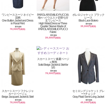
ワンピーススーツ ネイビー
PAROLARI EMILIO PUCCI生
ボレロジャケット ブラック
花柄
地×ハイウエスト切替七分
レース
One Button Jacket and Dress
丈ワンピース
Black Lace Bolero
in Floral Print
High Waist Dress w/ Three
通常価格
Quarter Sleeve Made of
39,000円
(税別)
通常価格
PAROLARI EMILIO PUCCI
78,000円
(税別)
Fabric
通常価格
39,000円
(税別)
スカートスーツ 春夏ベージ
ュ無地
Solid Beige Jacket & Skirt for
S/S
通常価格
78,000円
(税別)
スカートスーツ フクレジャ
セミロングジャケット グレ
カードベージュ
ー×チェック
Beige Jacquard Jacket & Skirt
Gray Plaid Semi-Long Jacket
通常価格
通常価格
78,000円
49,000円
(税別)
(税別)