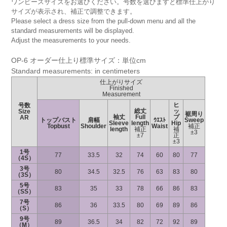
ワンピースサイズをお選びください。号数を選びますと標準仕上がり
サイズが表示され、補正で調整できます。
Please select a dress size from the pull-down menu and all the
standard measurements will be displayed.
Adjust the measurements to your needs.
OP-6 オーダー仕上り標準サイズ：単位cm
Standard measurements: in centimeters
仕上がりサイズ
Finished
Measurement
ヒ
号数
総丈
ッ
Size
裾周り
袖丈
Full
プ
AR
トップバスト
肩幅
ｳｴｽﾄ
Sweep
Sleeve
length
Hip
Topbust
Shoulder
Waist
補正
length
補正
補
±3
±7
正
±3
1号
77
33.5
32
74
60
80
77
（4S）
3号
80
34.5
32.5
76
63
83
80
（3S）
5号
83
35
33
78
66
86
83
（SS）
7号
86
36
33.5
80
69
89
86
（S）
9号
89
36.5
34
82
72
92
89
（M）