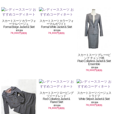
スカートスーツ カラーフォ
スカートスーツ カラーフォ
ーマルベージュ
ーマルホワイト
Formal Beige Jacket & Skirt
Formal White Jacket & Skirt
通常価格
通常価格
78,000円
78,000円
(税別)
(税別)
スカートスーツ グレー×ピ
ンク チェック柄
Plaid Collarless Jacket & Skirt
Ensemble
通常価格
78,000円
(税別)
スカートスーツ ロービング
スカートスーツ ベージュス
ツイードレッド
トライプ
Red Collarless Jacket &
White Striped Jacket & Skirt
Flared Skirt
通常価格
78,000円
(税別)
通常価格
78,000円
(税別)