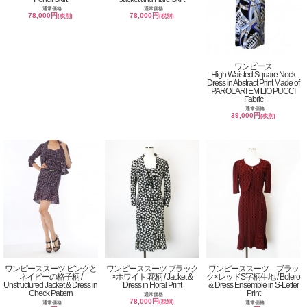
通常価格
通常価格
78,000円
78,000円
(税別)
(税別)
ワンピース
High Waisted Square Neck
Dress in Abstract Print Made of
PAROLARI EMILIO PUCCI
Fabric
通常価格
39,000円
(税別)
ワンピーススーツ ピンクと
ワンピーススーツ ブラック
ワンピーススーツ ブラッ
ネイビーの格子柄 /
×ホワイト 花柄 / Jacket &
ク×レッドS字柄生地 / Bolero
Unstructured Jacket & Dress in
Dress in Floral Print
& Dress Ensemble in S-Letter
Check Pattern
Print
通常価格
78,000円
(税別)
通常価格
通常価格