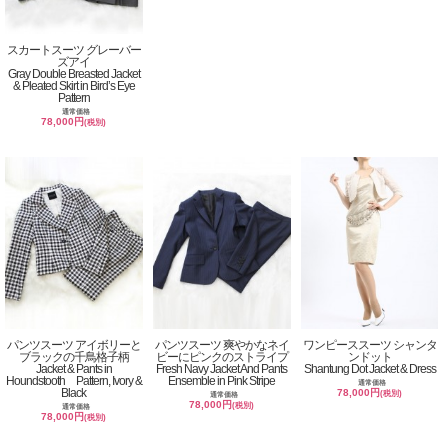
スカートスーツ グレーバー
ズアイ
Gray Double Breasted Jacket
& Pleated Skirt in Bird’s Eye
Pattern
通常価格
78,000円
(税別)
パンツスーツ アイボリーと
パンツスーツ 爽やかなネイ
ワンピーススーツ シャンタ
ブラックの千鳥格子柄
ビーにピンクのストライプ
ンドット
Jacket & Pants in
Fresh Navy Jacket And Pants
Shantung Dot Jacket & Dress
Houndstooth Pattern, Ivory &
Ensemble in Pink Stripe
通常価格
Black
78,000円
(税別)
通常価格
78,000円
(税別)
通常価格
78,000円
(税別)