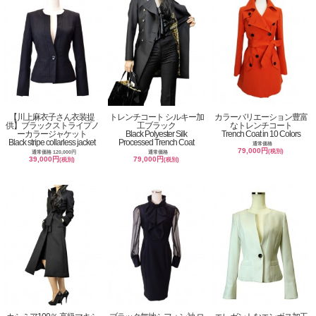
【川上麻衣子さん衣装提
トレンチコート シルキー加
カラーバリエーション豊富
供】ブラックストライプノ
工ブラック
なトレンチコート
ーカラージャケット
Black Polyester Silk
Trench Coat in 10 Colors
Black stripe collarless jacket
Processed Trench Coat
通常価格
79,000円
(税別)
通常価格 120,000円
通常価格
39,000円
79,000円
(税別)
(税別)