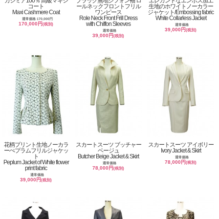
カシミア100％ 高級マキシ
ブラック無地シフォン袖 ロ
エレガントなエンボス加工
コート
ールネックフロントフリル
生地のホワイトノーカラー
Maxi Cashmere Coat
ワンピース
ジャケット/Embossing fabric
Role Neck Front Frill Dress
White Collarless Jacket
通常価格 170,000円
with Chiffon Sleeves
170,000円
(税別)
通常価格
39,000円
(税別)
通常価格
39,000円
(税別)
花柄プリント生地ノーカラ
スカートスーツ ブッチャー
スカートスーツ アイボリー
ーぺプラムフリルジャケッ
ベージュ
Ivory Jacket & Skirt
ト
Butcher Beige Jacket & Skirt
通常価格
Peplum Jacket of White flower
78,000円
(税別)
通常価格
print fabric
78,000円
(税別)
通常価格
39,000円
(税別)