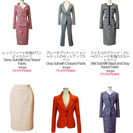
レッドツィード生地のワン
グレーサブリナパンツｘジ
ラメ入りのブラック・グレ
ピーススーツ
ャケットのセットアップス
ーのツィード生地のスカー
Dress Suit With Red Tweed
ーツ
トスーツ
Fabric
Gray Suit with Cropped Pants
Skirt Suit With Black and Gray
Tweed Fabric
通常価格
通常価格
78,000円
78,000円
(税別)
(税別)
通常価格
78,000円
(税別)