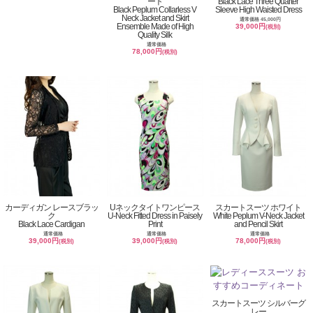
ート
Black Lace Three Quarter
Black Peplum Collarless V
Sleeve High Waisted Dress
Neck Jacket and Skirt
通常価格 45,000円
Ensemble Made of High
39,000円
(税別)
Quality Silk
通常価格
78,000円
(税別)
カーディガン レースブラッ
Uネックタイトワンピース
スカートスーツ ホワイト
ク
U-Neck Fitted Dress in Paisely
White Peplum V-Neck Jacket
Black Lace Cardigan
Print
and Pencil Skirt
通常価格
通常価格
通常価格
39,000円
39,000円
78,000円
(税別)
(税別)
(税別)
スカートスーツ シルバーグ
レー