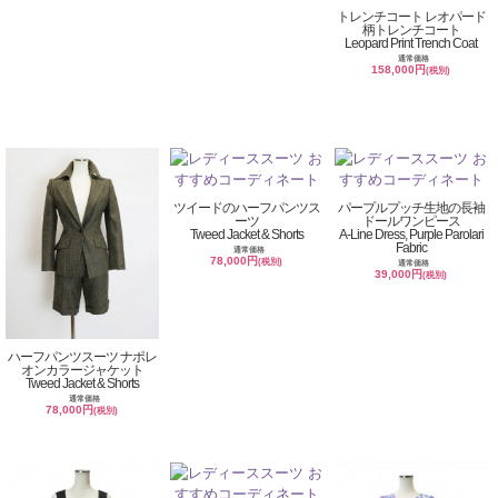
トレンチコート レオパード
柄トレンチコート
Leopard Print Trench Coat
通常価格
158,000円
(税別)
ツイードのハーフパンツス
パープルプッチ生地の長袖
ーツ
ドールワンピース
Tweed Jacket & Shorts
A-Line Dress, Purple Parolari
Fabric
通常価格
78,000円
(税別)
通常価格
39,000円
(税別)
ハーフパンツスーツ ナポレ
オンカラージャケット
Tweed Jacket & Shorts
通常価格
78,000円
(税別)