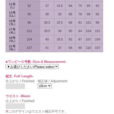
11号
92
37
34.5
84
75
95
92
（L）
13号
95
38
35
86
78
98
95
（LL）
15号
98
38.5
35.5
88
81
101
98
（3L）
17号
101
39.5
36
90
84
104
101
（4L）
19号
104
40
36.5
92
87
107
104
（5L）
21号
107
41
37
94
90
110
107
（6L）
■ワンピース号数 -Size & Measurement-
総丈 -Full Length-
仕上がり / Finished
補正値 / Adjustment
ウエスト -Waist-
仕上がり / Finished
※
このデザインはウエスト補正不可です。