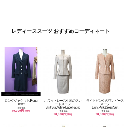
レディーススーツ おすすめコーディネート
ロングジャケット/Rong
ホワイトレース生地のスカ
ライトピンクのワンピース
Jacket
ートスーツ
スーツ
Skirt Suit, White Lace Fabric
Light Pink Dress Suit
通常価格
49,000円
(税別)
通常価格
通常価格
78,000円
78,000円
(税別)
(税別)