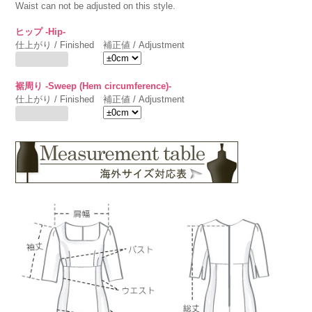
Waist can not be adjusted on this style.
ヒップ -Hip-
仕上がり / Finished
補正値 / Adjustment
裾周り -Sweep (Hem circumference)-
仕上がり / Finished
補正値 / Adjustment