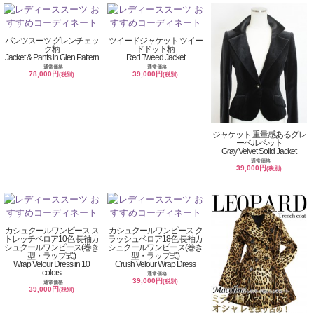
パンツスーツ グレンチェッ
ツイードジャケット ツイー
ク柄
ドドット柄
Jacket & Pants in Glen Pattern
Red Tweed Jacket
通常価格
通常価格
78,000円
39,000円
(税別)
(税別)
ジャケット 重量感あるグレ
ーベルベット
Gray Velvet Solid Jacket
通常価格
39,000円
(税別)
カシュクールワンピース ス
カシュクールワンピース ク
トレッチベロア10色 長袖カ
ラッシュベロア18色 長袖カ
シュクールワンピース(巻き
シュクールワンピース(巻き
型・ラップ式)
型・ラップ式)
Wrap Velour Dress in 10
Crush Velour Wrap Dress
colors
通常価格
39,000円
(税別)
通常価格
39,000円
(税別)