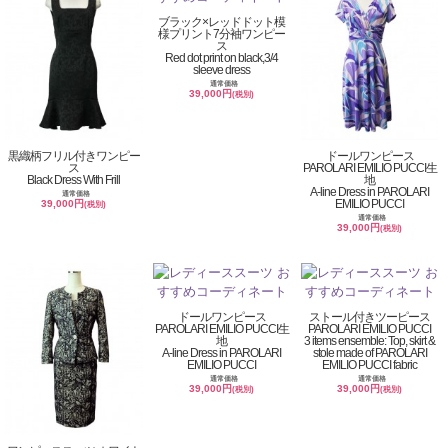
ブラック×レッドドット模
様プリント7分袖ワンピー
ス
Red dot print on black,3/4
sleeve dress
通常価格
39,000円
(税別)
黒織柄フリル付きワンピー
ドールワンピース
ス
PAROLARI EMILIO PUCCI生
Black Dress With Frill
地
A-line Dress in PAROLARI
通常価格
EMILIO PUCCI
39,000円
(税別)
通常価格
39,000円
(税別)
ドールワンピース
ストール付きツーピース
PAROLARI EMILIO PUCCI生
PAROLARI EMILIO PUCCI
地
3 items ensemble: Top, skirt &
A-line Dress in PAROLARI
stole made of PAROLARI
EMILIO PUCCI
EMILIO PUCCI fabric
通常価格
通常価格
39,000円
39,000円
(税別)
(税別)