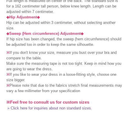
Full length is measured on center of the back. The standard size is
for a 162 centimeter tall person, below knee length. Length can be
adjusted within 7 centimeter.
◆Hip Adjustment◆
Hip can be adjusted within 3 centimeter, without selecting another
size.
◆Sweep (Hem circumference) Adjustment◆
If hip size has been changed, the sweep (hem circumference) should
be adjusted too in order to keep the same silhouette.
※
If you don't know your size, measure you bust over your bra and
compare to the table.
Make sure the measuring tape is not too tight. Keep in mind how you
are going to wear the dress.
※
If you like to wear your dress in a loose-fitting style, choose one
size bigger.
※
Please note that due to the fabrics stretch final measurements may
vary a few millimeter from your specification
※Feel free to consult us for custom sizes
» Click here for inquiries about non standard sizes.