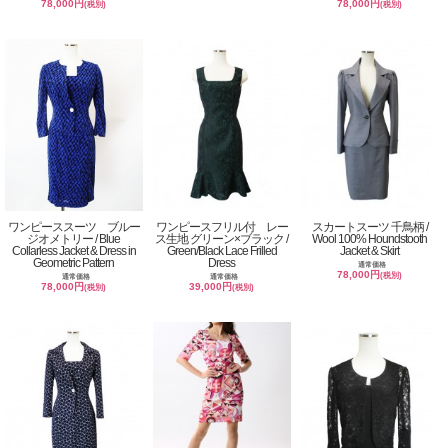
78,000円
78,000円
(税別)
(税別)
ワンピーススーツ ブルー
ワンピースフリル付 レー
スカートスーツ 千鳥柄 /
ジオメトリー / Blue
ス生地 グリーン×ブラック /
Wool 100% Houndstooth
Collarless Jacket & Dress in
Green/Black Lace Frilled
Jacket & Skirt
Geometric Pattern
Dress
通常価格
78,000円
(税別)
通常価格
通常価格
78,000円
39,000円
(税別)
(税別)