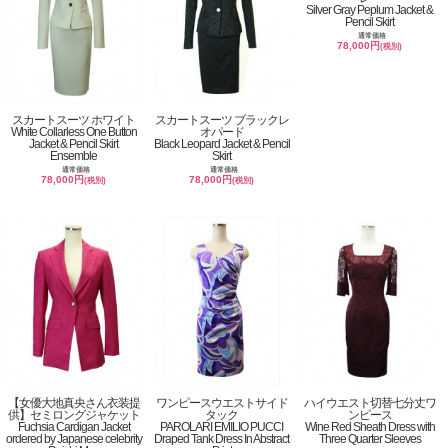
Silver Gray Peplum Jacket &
Pencil Skirt
通常価格
78,000円
(税別)
スカートスーツ ホワイト
スカートスーツ ブラックレ
White Collarless One Button
オパード
Jacket & Pencil Skirt
Black Leopard Jacket & Pencil
Ensemble
Skirt
通常価格
通常価格
78,000円
78,000円
(税別)
(税別)
【女優大地真央さん衣装提
ワンピースウエストサイド
ハイウエスト切替七分丈ワ
供】セミロングジャケット
タック
ンピース
Fuchsia Cardigan Jacket
PAROLARI EMILIO PUCCI
Wine Red Sheath Dress with
ordered by Japanese celebrity
Draped Tank Dress In Abstract
Three Quarter Sleeves