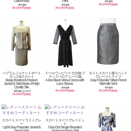
Daichi Mao
Print
通常価格
39,000円
(税別)
通常価格
通常価格
49,000円
39,000円
(税別)
(税別)
ぺプラムジャケットボート
ドールワンピース 七分袖 ブ
タイトスカート後ろベント
ネック&スカート
ラックベロア レース袖
グレーストライプ
Beige Boatneck Peplum
A-line Black Velour Dress with
Gray Polyester Stripe Pencil
Jacket & Skirt Made of High
Lace Sleeve
Skirt with Vent
Quality Silk
通常価格
通常価格
39,000円
39,000円
(税別)
(税別)
通常価格 98,000円
78,000円
(税別)
スカートスーツ ライトグレ
スカートスーツ グレードッ
ー
ト
Light Gray Polyester Jacket &
Gray Dot Single Breasted
Pencil Skirt
Jacket and Flare Skirt