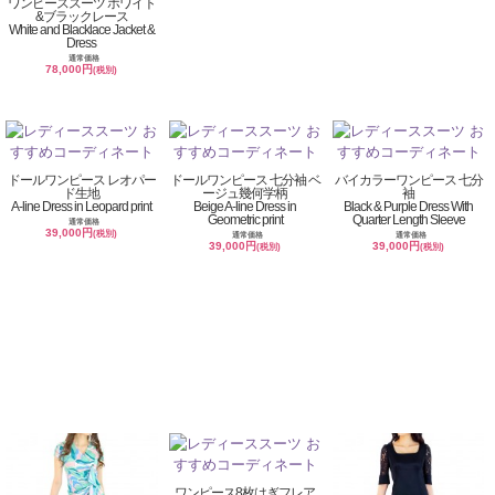
ワンピーススーツ ホワイト
&ブラックレース
White and Blacklace Jacket &
Dress
通常価格
78,000円
(税別)
ドールワンピース レオパー
ドールワンピース 七分袖 ベ
バイカラーワンピース 七分
ド生地
ージュ幾何学柄
袖
A-line Dress in Leopard print
Beige A-line Dress in
Black & Purple Dress With
Geometric print
Quarter Length Sleeve
通常価格
39,000円
(税別)
通常価格
通常価格
39,000円
39,000円
(税別)
(税別)
ワンピース8枚はぎフレア