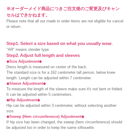
※オーダーメイド商品につきご注文後のご変更及びキャン
セルはできかねます。
Please note that all our made to order items are not eligible for cancel
or return.
Step1. Select a size based on what you usually wear.
"AR" means slender type.
Step2. Adjust full length and sleeves
◆Size Adjustment◆
Dress length is measured on center of the back.
The standard size is for a 162 centimeter tall person, below knee
length. Length can be adjusted within 7 centimeter.
◆Sleeve Adjustment◆
To measure the length of the sleeve make sure it's not bent or folded.
It can be adjusted within 5 centimeters.
◆Hip Adjustment◆
Hip can be adjusted within 3 centimeter, without selecting another
size.
◆Sweep (Hem circumference) Adjustment◆
If hip size has been changed, the sweep (hem circumference) should
be adjusted too in order to keep the same silhouette.