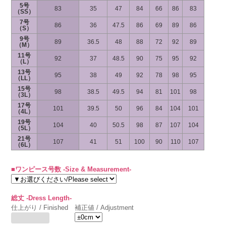
5号
83
35
47
84
66
86
83
（SS）
7号
86
36
47.5
86
69
89
86
（S）
9号
89
36.5
48
88
72
92
89
（M）
11号
92
37
48.5
90
75
95
92
（L）
13号
95
38
49
92
78
98
95
（LL）
15号
98
38.5
49.5
94
81
101
98
（3L）
17号
101
39.5
50
96
84
104
101
（4L）
19号
104
40
50.5
98
87
107
104
（5L）
21号
107
41
51
100
90
110
107
（6L）
■ワンピース号数 -Size & Measurement-
総丈 -Dress Length-
仕上がり / Finished
補正値 / Adjustment