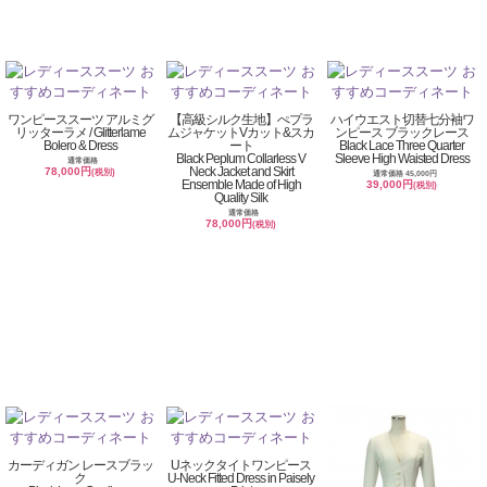
ワンピーススーツ アルミグ
【高級シルク生地】ぺプラ
ハイウエスト切替七分袖ワ
リッターラメ / Glitterlame
ムジャケットVカット&スカ
ンピース ブラックレース
Bolero & Dress
ート
Black Lace Three Quarter
Black Peplum Collarless V
Sleeve High Waisted Dress
通常価格
Neck Jacket and Skirt
78,000円
(税別)
通常価格 45,000円
Ensemble Made of High
39,000円
(税別)
Quality Silk
通常価格
78,000円
(税別)
カーディガン レースブラッ
Uネックタイトワンピース
ク
U-Neck Fitted Dress in Paisely