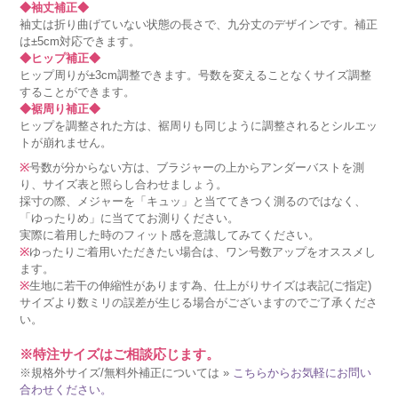
◆袖丈補正◆
袖丈は折り曲げていない状態の長さで、九分丈のデザインです。補正
は±5cm対応できます。
◆ヒップ補正◆
ヒップ周りが±3cm調整できます。号数を変えることなくサイズ調整
することができます。
◆裾周り補正◆
ヒップを調整された方は、裾周りも同じように調整されるとシルエッ
トが崩れません。
※
号数が分からない方は、ブラジャーの上からアンダーバストを測
り、サイズ表と照らし合わせましょう。
採寸の際、メジャーを「キュッ」と当ててきつく測るのではなく、
「ゆったりめ」に当ててお測りください。
実際に着用した時のフィット感を意識してみてください。
※
ゆったりご着用いただきたい場合は、ワン号数アップをオススメし
ます。
※
生地に若干の伸縮性があります為、仕上がりサイズは表記(ご指定)
サイズより数ミリの誤差が生じる場合がございますのでご了承くださ
い。
※特注サイズはご相談応じます。
※規格外サイズ/無料外補正については »
こちらからお気軽にお問い
合わせください。