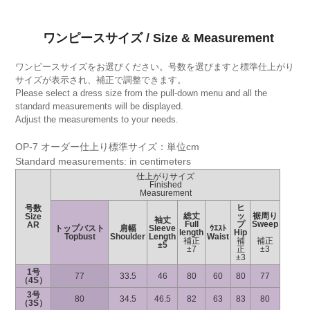
ワンピースサイズ / Size & Measurement
ワンピースサイズをお選びください。号数を選びますと標準仕上がり
サイズが表示され、補正で調整できます。
Please select a dress size from the pull-down menu and all the
standard measurements will be displayed.
Adjust the measurements to your needs.
OP-7 オーダー仕上り標準サイズ：単位cm
Standard measurements: in centimeters
仕上がりサイズ
Finished
Measurement
ヒ
号数
総丈
ッ
裾周り
Size
袖丈
Full
プ
Sweep
AR
トップバスト
肩幅
Sleeve
ｳｴｽﾄ
length
Hip
Topbust
Shoulder
Length
Waist
補正
補
補正
±5
±7
正
±3
±3
1号
77
33.5
46
80
60
80
77
（4S）
3号
80
34.5
46.5
82
63
83
80
（3S）