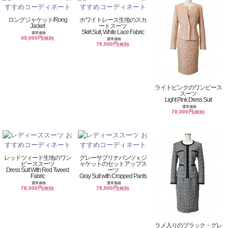
ロングジャケット/Rong
ホワイトレース生地のスカ
Jacket
ートスーツ
Skirt Suit, White Lace Fabric
通常価格
49,000円
(税別)
通常価格
78,000円
(税別)
ライトピンクのワンピース
スーツ
Light Pink Dress Suit
通常価格
78,000円
(税別)
レッドツィード生地のワン
グレーサブリナパンツｘジ
ピーススーツ
ャケットのセットアップス
Dress Suit With Red Tweed
ーツ
Fabric
Gray Suit with Cropped Pants
通常価格
通常価格
78,000円
78,000円
(税別)
(税別)
ラメ入りのブラック・グレ