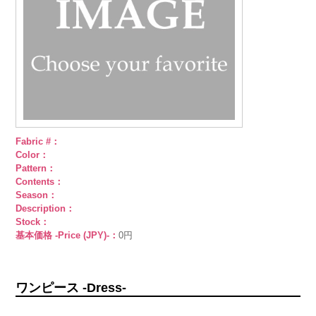
Fabric #：
Color：
Pattern：
Contents：
Season：
Description：
Stock：
基本価格 -Price (JPY)-：
0円
ワンピース -Dress-