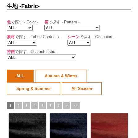
生地 -Fabric-
色
で探す - Color -
柄
で探す - Pattern -
素材
で探す - Fabric Contents -
シーン
で探す - Occasion -
特徴
で探す - Characteristic -
ALL
Autumn & Winter
Spring & Summer
All Season
1
2
3
4
5
6
7
>
>>