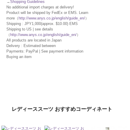
→
Shopping Guidelines
No additional import charges at delivery!
Product will be shipped by FedEx or EMS. Learn
more（
http://www.anys.co.jp/english/guide_en/
）
Shipping : JPY1,000(approx. $10.00) EMS
Shipping to US | see details
（
http://www.anys.co.jp/english/guide_en/
）
All products are located in Japan
Delivery : Estimated between
Payments: PayPal | See payment information
Buying an item
レディーススーツ おすすめコーディネート