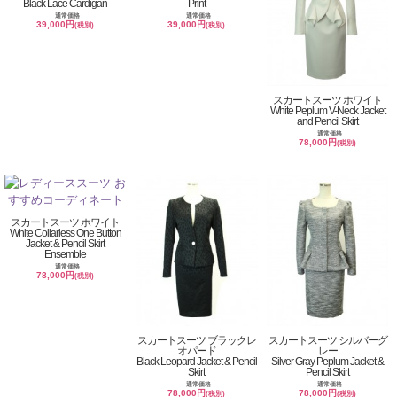
Black Lace Cardigan
Print
通常価格
通常価格
39,000円
39,000円
(税別)
(税別)
スカートスーツ ホワイト
White Peplum V-Neck Jacket
and Pencil Skirt
通常価格
78,000円
(税別)
スカートスーツ ホワイト
White Collarless One Button
Jacket & Pencil Skirt
Ensemble
通常価格
78,000円
(税別)
スカートスーツ ブラックレ
スカートスーツ シルバーグ
オパード
レー
Black Leopard Jacket & Pencil
Silver Gray Peplum Jacket &
Skirt
Pencil Skirt
通常価格
通常価格
78,000円
78,000円
(税別)
(税別)