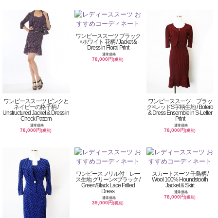
ワンピーススーツ ブラック
×ホワイト 花柄 / Jacket &
Dress in Floral Print
通常価格
78,000円
(税別)
ワンピーススーツ ピンクと
ワンピーススーツ ブラッ
ネイビーの格子柄 /
ク×レッドS字柄生地 / Bolero
Unstructured Jacket & Dress in
& Dress Ensemble in S-Letter
Check Pattern
Print
通常価格
通常価格
78,000円
78,000円
(税別)
(税別)
ワンピースフリル付 レー
スカートスーツ 千鳥柄 /
ス生地 グリーン×ブラック /
Wool 100% Houndstooth
Green/Black Lace Frilled
Jacket & Skirt
Dress
通常価格
78,000円
(税別)
通常価格
39,000円
(税別)