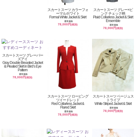
スカートスーツ カラーフォ
スカートスーツ グレー×ピ
ーマルホワイト
ンク チェック柄
Formal White Jacket & Skirt
Plaid Collarless Jacket & Skirt
Ensemble
通常価格
78,000円
(税別)
通常価格
78,000円
(税別)
スカートスーツ グレーバー
ズアイ
Gray Double Breasted Jacket
& Pleated Skirt in Bird’s Eye
Pattern
通常価格
78,000円
(税別)
スカートスーツ ロービング
スカートスーツ ベージュス
ツイードレッド
トライプ
Red Collarless Jacket &
White Striped Jacket & Skirt
Flared Skirt
通常価格
78,000円
(税別)
通常価格
78,000円
(税別)