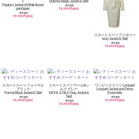
ト
Butcher Beige Jacket & Skirt
Peplum Jacket of White flower
通常価格
print fabric
78,000円
(税別)
通常価格
39,000円
(税別)
スカートスーツ アイボリー
Ivory Jacket & Skirt
通常価格
78,000円
(税別)
スカートスーツ フォーマル
スカートスーツ ウール&シ
ワンピーススーツ Leopard
ブラック
ルク グレー
Leopard Jacket and Dress
Formal Black Jacket & Skirt
WOOL & SILK Gray Jacket &
Ensemble
Skirt
通常価格
通常価格
78,000円
78,000円
(税別)
(税別)
通常価格
78,000円
(税別)