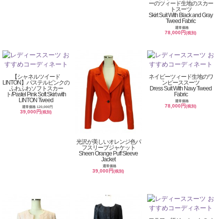
ーのツィード生地のスカー
トスーツ
Skirt Suit With Black and Gray
Tweed Fabric
通常価格
78,000円
(税別)
【シャネルツイード
ネイビーツィード生地のワ
LINTON】パステルピンクの
ンピーススーツ
ふわふわソフトスカー
Dress Suit With Navy Tweed
ト/Pastel Pink Soft Skirt with
Fabric
LINTON Tweed
通常価格
78,000円
(税別)
通常価格 120,000円
39,000円
(税別)
光沢が美しいオレンジ色パ
フスリーブジャケット
Sheen Orange Puff Sleeve
Jacket
通常価格
39,000円
(税別)