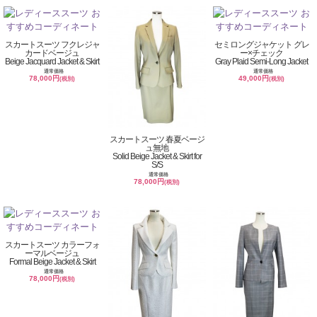
スカートスーツ フクレジャ
セミロングジャケット グレ
カードベージュ
ー×チェック
Beige Jacquard Jacket & Skirt
Gray Plaid Semi-Long Jacket
通常価格
通常価格
78,000円
49,000円
(税別)
(税別)
スカートスーツ 春夏ベージ
ュ無地
Solid Beige Jacket & Skirt for
S/S
通常価格
78,000円
(税別)
スカートスーツ カラーフォ
ーマルベージュ
Formal Beige Jacket & Skirt
通常価格
78,000円
(税別)