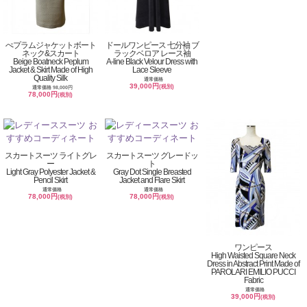
ぺプラムジャケットボート
ドールワンピース 七分袖 ブ
ネック&スカート
ラックベロア レース袖
Beige Boatneck Peplum
A-line Black Velour Dress with
Jacket & Skirt Made of High
Lace Sleeve
Quality Silk
通常価格
39,000円
(税別)
通常価格 98,000円
78,000円
(税別)
スカートスーツ ライトグレ
スカートスーツ グレードッ
ー
ト
Light Gray Polyester Jacket &
Gray Dot Single Breasted
Pencil Skirt
Jacket and Flare Skirt
通常価格
通常価格
78,000円
78,000円
(税別)
(税別)
ワンピース
High Waisted Square Neck
Dress in Abstract Print Made of
PAROLARI EMILIO PUCCI
Fabric
通常価格
39,000円
(税別)