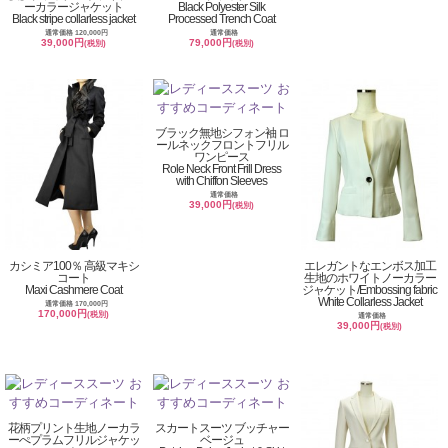
ーカラージャケット
Black Polyester Silk
Black stripe collarless jacket
Processed Trench Coat
通常価格 120,000円
通常価格
39,000円
79,000円
(税別)
(税別)
ブラック無地シフォン袖 ロ
ールネックフロントフリル
ワンピース
Role Neck Front Frill Dress
with Chiffon Sleeves
通常価格
39,000円
(税別)
カシミア100％ 高級マキシ
エレガントなエンボス加工
コート
生地のホワイトノーカラー
Maxi Cashmere Coat
ジャケット/Embossing fabric
White Collarless Jacket
通常価格 170,000円
170,000円
(税別)
通常価格
39,000円
(税別)
花柄プリント生地ノーカラ
スカートスーツ ブッチャー
ーぺプラムフリルジャケッ
ベージュ