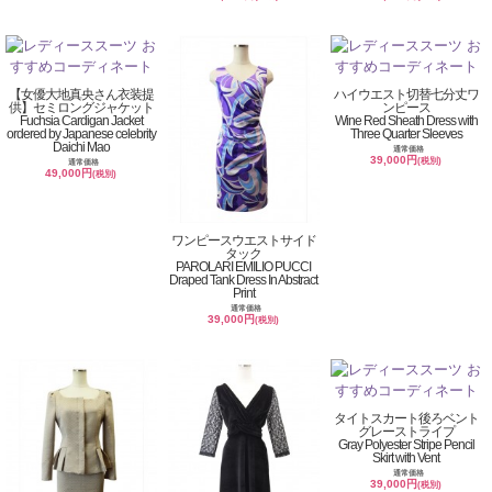
【女優大地真央さん衣装提
ハイウエスト切替七分丈ワ
供】セミロングジャケット
ンピース
Fuchsia Cardigan Jacket
Wine Red Sheath Dress with
ordered by Japanese celebrity
Three Quarter Sleeves
Daichi Mao
通常価格
39,000円
(税別)
通常価格
49,000円
(税別)
ワンピースウエストサイド
タック
PAROLARI EMILIO PUCCI
Draped Tank Dress In Abstract
Print
通常価格
39,000円
(税別)
タイトスカート後ろベント
グレーストライプ
Gray Polyester Stripe Pencil
Skirt with Vent
通常価格
39,000円
(税別)