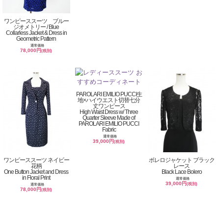
ワンピーススーツ ブルー
ジオメトリー / Blue
Collarless Jacket & Dress in
Geometric Pattern
通常価格
78,000円
(税別)
PAROLARI EMILIO PUCCI生
地×ハイウエスト切替七分
丈ワンピース
High Waist Dress w/ Three
Quarter Sleeve Made of
PAROLARI EMILIO PUCCI
Fabric
通常価格
39,000円
(税別)
ワンピーススーツ ネイビー
ボレロジャケット ブラック
花柄
レース
One Button Jacket and Dress
Black Lace Bolero
in Floral Print
通常価格
39,000円
(税別)
通常価格
78,000円
(税別)