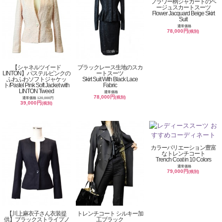
フラワー柄ジャカートのベ
ージュスカートスーツ
Flower Jacquard Beige Skirt
Suit
通常価格
78,000円
(税別)
【シャネルツイード
ブラックレース生地のスカ
LINTON】パステルピンクの
ートスーツ
ふわふわソフトジャケッ
Skirt Suit With Black Lace
ト/Pastel Pink Soft Jacket with
Fabric
LINTON Tweed
通常価格
78,000円
(税別)
通常価格 120,000円
39,000円
(税別)
カラーバリエーション豊富
なトレンチコート
Trench Coat in 10 Colors
通常価格
79,000円
(税別)
【川上麻衣子さん衣装提
トレンチコート シルキー加
供】ブラックストライプノ
工ブラック