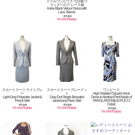
ドールワンピース 七分袖 ブ
ラックベロア レース袖
A-line Black Velour Dress with
Lace Sleeve
通常価格
39,000円
(税別)
スカートスーツ ライトグレ
スカートスーツ グレードッ
ワンピース
ー
ト
High Waisted Square Neck
Light Gray Polyester Jacket &
Gray Dot Single Breasted
Dress in Abstract Print Made of
Pencil Skirt
Jacket and Flare Skirt
PAROLARI EMILIO PUCCI
Fabric
通常価格
通常価格
78,000円
78,000円
(税別)
(税別)
通常価格
39,000円
(税別)