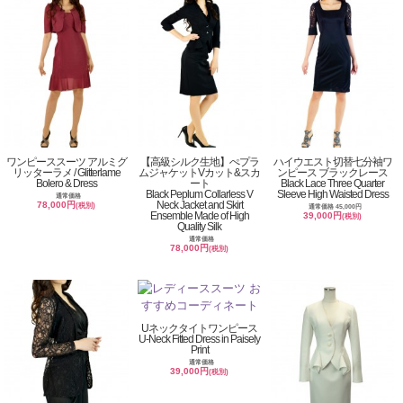
ワンピーススーツ アルミグ
【高級シルク生地】ぺプラ
ハイウエスト切替七分袖ワ
リッターラメ / Glitterlame
ムジャケットVカット&スカ
ンピース ブラックレース
Bolero & Dress
ート
Black Lace Three Quarter
Black Peplum Collarless V
Sleeve High Waisted Dress
通常価格
Neck Jacket and Skirt
78,000円
(税別)
通常価格 45,000円
Ensemble Made of High
39,000円
(税別)
Quality Silk
通常価格
78,000円
(税別)
Uネックタイトワンピース
U-Neck Fitted Dress in Paisely
Print
通常価格
39,000円
(税別)