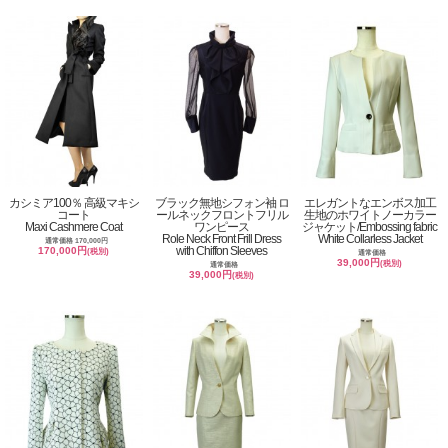
カシミア100％ 高級マキシ
ブラック無地シフォン袖 ロ
エレガントなエンボス加工
コート
ールネックフロントフリル
生地のホワイトノーカラー
Maxi Cashmere Coat
ワンピース
ジャケット/Embossing fabric
Role Neck Front Frill Dress
White Collarless Jacket
通常価格 170,000円
with Chiffon Sleeves
170,000円
(税別)
通常価格
39,000円
(税別)
通常価格
39,000円
(税別)