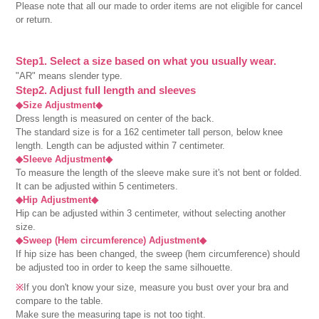
Please note that all our made to order items are not eligible for cancel
or return.
Step1. Select a size based on what you usually wear.
"AR" means slender type.
Step2. Adjust full length and sleeves
◆Size Adjustment◆
Dress length is measured on center of the back.
The standard size is for a 162 centimeter tall person, below knee
length. Length can be adjusted within 7 centimeter.
◆Sleeve Adjustment◆
To measure the length of the sleeve make sure it's not bent or folded.
It can be adjusted within 5 centimeters.
◆Hip Adjustment◆
Hip can be adjusted within 3 centimeter, without selecting another
size.
◆Sweep (Hem circumference) Adjustment◆
If hip size has been changed, the sweep (hem circumference) should
be adjusted too in order to keep the same silhouette.
※
If you don't know your size, measure you bust over your bra and
compare to the table.
Make sure the measuring tape is not too tight.