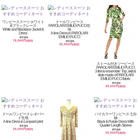
ワンピーススーツ ホワイト
ドールワンピース
&ブラックレース
PAROLARI EMILIO PUCCI生
White and Blacklace Jacket &
地
Dress
A-line Dress in PAROLARI
EMILIO PUCCI
通常価格
78,000円
(税別)
通常価格
39,000円
(税別)
ストール付きツーピース
PAROLARI EMILIO PUCCI
3 items ensemble: Top, skirt &
stole made of PAROLARI
EMILIO PUCCI fabric
通常価格
39,000円
(税別)
ドールワンピース レオパー
バイカラーワンピース 七分
ド生地
袖
A-line Dress in Leopard print
Black & Purple Dress With
Quarter Length Sleeve
通常価格
39,000円
(税別)
通常価格
39,000円
(税別)