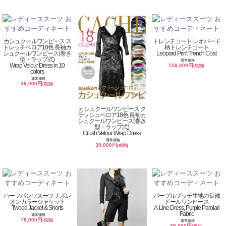
カシュクールワンピース ス
トレンチコート レオパード
トレッチベロア10色 長袖カ
柄トレンチコート
シュクールワンピース(巻き
Leopard Print Trench Coat
型・ラップ式)
通常価格
Wrap Velour Dress in 10
158,000円
(税別)
colors
通常価格
39,000円
(税別)
カシュクールワンピース ク
ラッシュベロア18色 長袖カ
シュクールワンピース(巻き
型・ラップ式)
Crush Velour Wrap Dress
通常価格
39,000円
(税別)
ハーフパンツスーツ ナポレ
パープルプッチ生地の長袖
オンカラージャケット
ドールワンピース
Tweed Jacket & Shorts
A-Line Dress, Purple Parolari
Fabric
通常価格
78,000円
(税別)
通常価格
39,000円