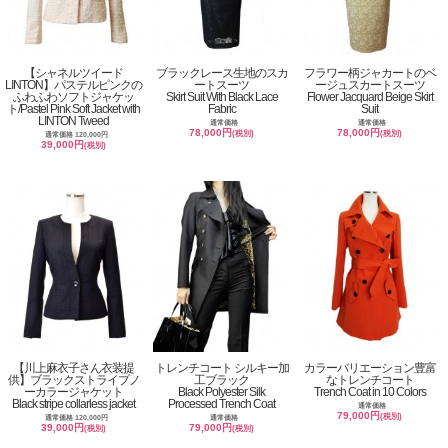
【シャネルツイード
ブラックレース生地のスカ
フラワー柄ジャカートのベ
LINTON】パステルピンクの
ートスーツ
ージュスカートスーツ
ふわふわソフトジャケッ
Skirt Suit With Black Lace
Flower Jacquard Beige Skirt
ト/Pastel Pink Soft Jacket with
Fabric
Suit
LINTON Tweed
通常価格
通常価格
78,000円
78,000円
(税別)
(税別)
通常価格 120,000円
39,000円
(税別)
【川上麻衣子さん衣装提
トレンチコート シルキー加
カラーバリエーション豊富
供】ブラックストライプノ
工ブラック
なトレンチコート
ーカラージャケット
Black Polyester Silk
Trench Coat in 10 Colors
Black stripe collarless jacket
Processed Trench Coat
通常価格
79,000円
(税別)
通常価格 120,000円
通常価格
39,000円
79,000円
(税別)
(税別)