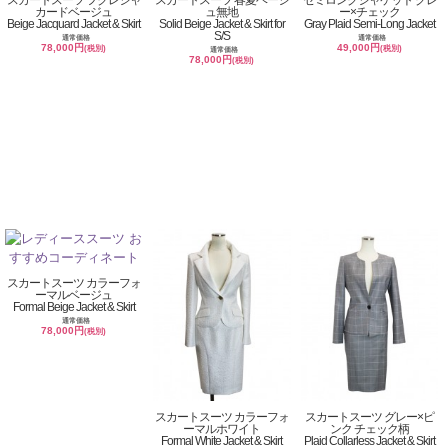
スカートスーツ フクレジャ
スカートスーツ 春夏ベージ
セミロングジャケット グレ
カードベージュ
ュ無地
ー×チェック
Beige Jacquard Jacket & Skirt
Solid Beige Jacket & Skirt for
Gray Plaid Semi-Long Jacket
S/S
通常価格
通常価格
78,000円
49,000円
(税別)
(税別)
通常価格
78,000円
(税別)
スカートスーツ カラーフォ
ーマルベージュ
Formal Beige Jacket & Skirt
通常価格
78,000円
(税別)
スカートスーツ カラーフォ
スカートスーツ グレー×ピ
ーマルホワイト
ンク チェック柄
Formal White Jacket & Skirt
Plaid Collarless Jacket & Skirt