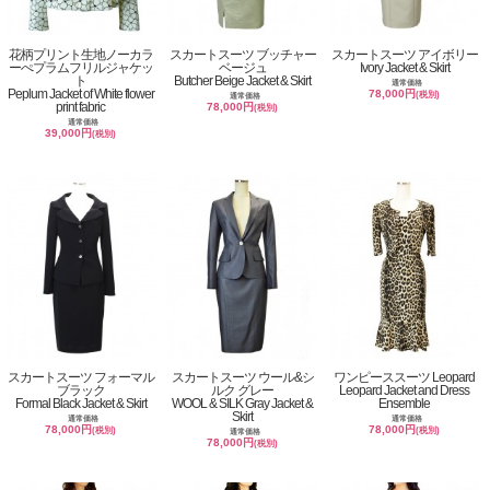
花柄プリント生地ノーカラ
スカートスーツ ブッチャー
スカートスーツ アイボリー
ーぺプラムフリルジャケッ
ベージュ
Ivory Jacket & Skirt
ト
Butcher Beige Jacket & Skirt
通常価格
Peplum Jacket of White flower
78,000円
(税別)
通常価格
print fabric
78,000円
(税別)
通常価格
39,000円
(税別)
スカートスーツ フォーマル
スカートスーツ ウール&シ
ワンピーススーツ Leopard
ブラック
ルク グレー
Leopard Jacket and Dress
Formal Black Jacket & Skirt
WOOL & SILK Gray Jacket &
Ensemble
Skirt
通常価格
通常価格
78,000円
78,000円
(税別)
(税別)
通常価格
78,000円
(税別)