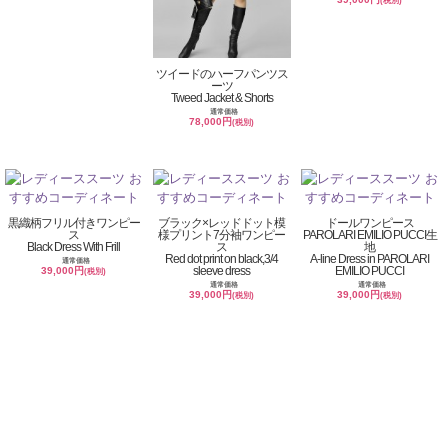
(税別)
ツイードのハーフパンツス
ーツ
Tweed Jacket & Shorts
通常価格
78,000円
(税別)
黒織柄フリル付きワンピー
ブラック×レッドドット模
ドールワンピース
ス
様プリント7分袖ワンピー
PAROLARI EMILIO PUCCI生
Black Dress With Frill
ス
地
Red dot print on black,3/4
A-line Dress in PAROLARI
通常価格
sleeve dress
EMILIO PUCCI
39,000円
(税別)
通常価格
通常価格
39,000円
39,000円
(税別)
(税別)