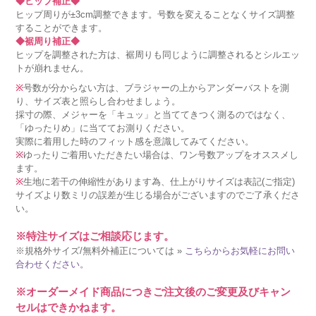
◆ヒップ補正◆
ヒップ周りが±3cm調整できます。号数を変えることなくサイズ調整
することができます。
◆裾周り補正◆
ヒップを調整された方は、裾周りも同じように調整されるとシルエッ
トが崩れません。
※
号数が分からない方は、ブラジャーの上からアンダーバストを測
り、サイズ表と照らし合わせましょう。
採寸の際、メジャーを「キュッ」と当ててきつく測るのではなく、
「ゆったりめ」に当ててお測りください。
実際に着用した時のフィット感を意識してみてください。
※
ゆったりご着用いただきたい場合は、ワン号数アップをオススメし
ます。
※
生地に若干の伸縮性があります為、仕上がりサイズは表記(ご指定)
サイズより数ミリの誤差が生じる場合がございますのでご了承くださ
い。
※特注サイズはご相談応じます。
※規格外サイズ/無料外補正については »
こちらからお気軽にお問い
合わせください。
※オーダーメイド商品につきご注文後のご変更及びキャン
セルはできかねます。