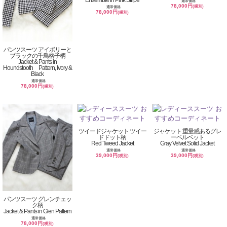
通常価格
78,000円
(税別)
通常価格
78,000円
(税別)
パンツスーツ アイボリーと
ブラックの千鳥格子柄
Jacket & Pants in
Houndstooth Pattern, Ivory &
Black
通常価格
78,000円
(税別)
ツイードジャケット ツイー
ジャケット 重量感あるグレ
ドドット柄
ーベルベット
Red Tweed Jacket
Gray Velvet Solid Jacket
通常価格
通常価格
39,000円
39,000円
(税別)
(税別)
パンツスーツ グレンチェッ
ク柄
Jacket & Pants in Glen Pattern
通常価格
78,000円
(税別)