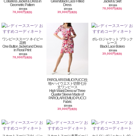
Collarless Jacket & Dress in
Green/Black Lace Frilled
Jacket & Skirt
Geometric Pattern
Dress
通常価格
78,000円
(税別)
通常価格
通常価格
78,000円
39,000円
(税別)
(税別)
ワンピーススーツ ネイビー
ボレロジャケット ブラック
花柄
レース
One Button Jacket and Dress
Black Lace Bolero
in Floral Print
通常価格
39,000円
(税別)
通常価格
78,000円
(税別)
PAROLARI EMILIO PUCCI生
地×ハイウエスト切替七分
丈ワンピース
High Waist Dress w/ Three
Quarter Sleeve Made of
PAROLARI EMILIO PUCCI
Fabric
通常価格
39,000円
(税別)