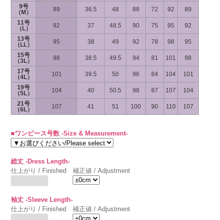
9号
89
36.5
48
88
72
92
89
（M）
11号
92
37
48.5
90
75
95
92
（L）
13号
95
38
49
92
78
98
95
（LL）
15号
98
38.5
49.5
94
81
101
98
（3L）
17号
101
39.5
50
96
84
104
101
（4L）
19号
104
40
50.5
98
87
107
104
（5L）
21号
107
41
51
100
90
110
107
（6L）
■ワンピース号数 -Size & Measurement-
総丈 -Dress Length-
仕上がり / Finished
補正値 / Adjustment
袖丈 -Sleeve Length-
仕上がり / Finished
補正値 / Adjustment