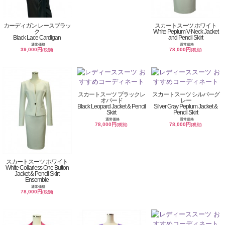
カーディガン レースブラッ
スカートスーツ ホワイト
ク
White Peplum V-Neck Jacket
Black Lace Cardigan
and Pencil Skirt
通常価格
通常価格
39,000円
78,000円
(税別)
(税別)
スカートスーツ ブラックレ
スカートスーツ シルバーグ
オパード
レー
Black Leopard Jacket & Pencil
Silver Gray Peplum Jacket &
Skirt
Pencil Skirt
通常価格
通常価格
78,000円
78,000円
(税別)
(税別)
スカートスーツ ホワイト
White Collarless One Button
Jacket & Pencil Skirt
Ensemble
通常価格
78,000円
(税別)