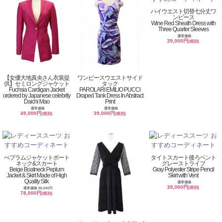
ハイウエスト切替七分丈ワ
ンピース
Wine Red Sheath Dress with
Three Quarter Sleeves
通常価格
39,000円
(税別)
【女優大地真央さん衣装提
ワンピースウエストサイド
供】セミロングジャケット
タック
Fuchsia Cardigan Jacket
PAROLARI EMILIO PUCCI
ordered by Japanese celebrity
Draped Tank Dress In Abstract
Daichi Mao
Print
通常価格
通常価格
49,000円
39,000円
(税別)
(税別)
ぺプラムジャケットボート
タイトスカート後ろベント
ネック&スカート
グレーストライプ
Beige Boatneck Peplum
Gray Polyester Stripe Pencil
Jacket & Skirt Made of High
Skirt with Vent
Quality Silk
通常価格
39,000円
(税別)
通常価格 98,000円
78,000円
(税別)