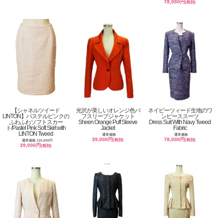
78,000円
(税別)
【シャネルツイード
光沢が美しいオレンジ色パ
ネイビーツィード生地のワ
LINTON】パステルピンクの
フスリーブジャケット
ンピーススーツ
ふわふわソフトスカー
Sheen Orange Puff Sleeve
Dress Suit With Navy Tweed
ト/Pastel Pink Soft Skirt with
Jacket
Fabric
LINTON Tweed
通常価格
通常価格
39,000円
78,000円
(税別)
(税別)
通常価格 120,000円
39,000円
(税別)