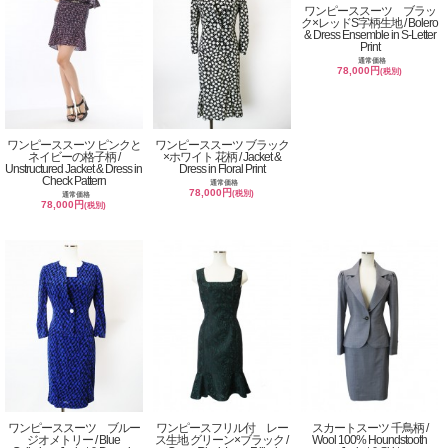
ワンピーススーツ ブラッ
ク×レッドS字柄生地 / Bolero
& Dress Ensemble in S-Letter
Print
通常価格
78,000円
(税別)
ワンピーススーツ ピンクと
ワンピーススーツ ブラック
ネイビーの格子柄 /
×ホワイト 花柄 / Jacket &
Unstructured Jacket & Dress in
Dress in Floral Print
Check Pattern
通常価格
78,000円
(税別)
通常価格
78,000円
(税別)
ワンピーススーツ ブルー
ワンピースフリル付 レー
スカートスーツ 千鳥柄 /
ジオメトリー / Blue
ス生地 グリーン×ブラック /
Wool 100% Houndstooth