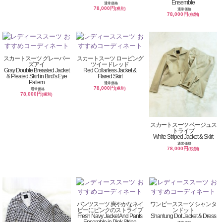
Ensemble
通常価格
78,000円
(税別)
通常価格
78,000円
(税別)
スカートスーツ グレーバー
スカートスーツ ロービング
ズアイ
ツイードレッド
Gray Double Breasted Jacket
Red Collarless Jacket &
& Pleated Skirt in Bird’s Eye
Flared Skirt
Pattern
通常価格
78,000円
(税別)
通常価格
78,000円
(税別)
スカートスーツ ベージュス
トライプ
White Striped Jacket & Skirt
通常価格
78,000円
(税別)
パンツスーツ 爽やかなネイ
ワンピーススーツ シャンタ
ビーにピンクのストライプ
ンドット
Fresh Navy Jacket And Pants
Shantung Dot Jacket & Dress
Ensemble in Pink Stripe