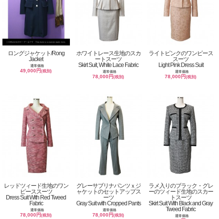
ロングジャケット/Rong
ホワイトレース生地のスカ
ライトピンクのワンピース
Jacket
ートスーツ
スーツ
Skirt Suit, White Lace Fabric
Light Pink Dress Suit
通常価格
49,000円
(税別)
通常価格
通常価格
78,000円
78,000円
(税別)
(税別)
レッドツィード生地のワン
グレーサブリナパンツｘジ
ラメ入りのブラック・グレ
ピーススーツ
ャケットのセットアップス
ーのツィード生地のスカー
Dress Suit With Red Tweed
ーツ
トスーツ
Fabric
Gray Suit with Cropped Pants
Skirt Suit With Black and Gray
Tweed Fabric
通常価格
通常価格
78,000円
78,000円
(税別)
(税別)
通常価格