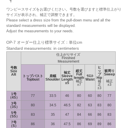
ワンピースサイズをお選びください。号数を選びますと標準仕上がり
サイズが表示され、補正で調整できます。
Please select a dress size from the pull-down menu and all the
standard measurements will be displayed.
Adjust the measurements to your needs.
OP-7 オーダー仕上り標準サイズ：単位cm
Standard measurements: in centimeters
仕上がりサイズ
Finished
Measurement
ヒ
号数
総丈
ッ
裾周り
Size
袖丈
Full
プ
Sweep
AR
トップバスト
肩幅
Sleeve
ｳｴｽﾄ
length
Hip
Topbust
Shoulder
Length
Waist
補正
補
補正
±5
±7
正
±3
±3
1号
77
33.5
46
80
60
80
77
（4S）
3号
80
34.5
46.5
82
63
83
80
（3S）
5号
83
35
47
84
66
86
83
（SS）
7号
86
36
47.5
86
69
89
86
（S）