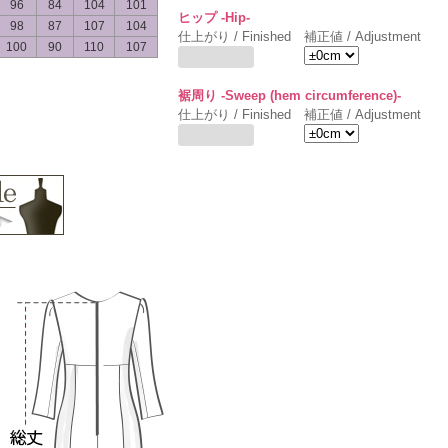
96
84
104
101
ヒップ -Hip-
98
87
107
104
仕上がり / Finished
補正値 / Adjustment
100
90
110
107
裾周り -Sweep (hem circumference)-
仕上がり / Finished
補正値 / Adjustment