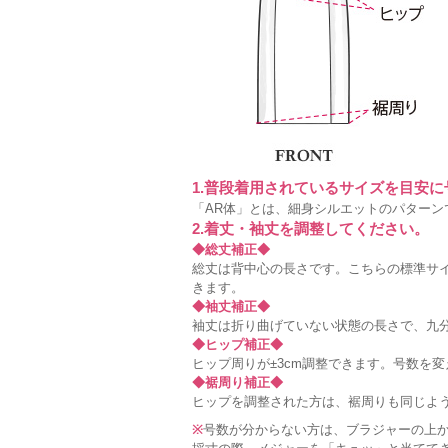
1.普段着用されているサイズを目安
「AR体」とは、細身シルエットのパターン
2.着丈・袖丈を調整してください。
◆総丈補正◆
総丈は背中心の長さです。こちらの標準サイ
きます。
◆袖丈補正◆
袖丈は折り曲げていない状態の長さで、九分
◆ヒップ補正◆
ヒップ周りが±3cm調整できます。号数を
◆裾周り補正◆
ヒップを調整された方は、裾周りも同じよ
※
号数が分からない方は、ブラジャーの上