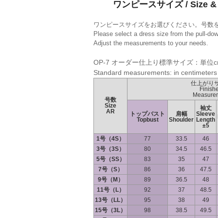
ワンピースサイズ / Size & 
ワンピースサイズをお選びください。号数
Please select a dress size from the pull-do
Adjust the measurements to your needs.
OP-7 オーダー仕上り標準サイズ：単位c
Standard measurements: in centimeters
仕上がり
Finish
Measure
号数
Size
袖丈
AR
トップバスト
肩幅
Sleeve
Topbust
Shoulder
Length
±5
1号（4S）
77
33.5
46
3号（3S）
80
34.5
46.5
5号（SS）
83
35
47
7号（S）
86
36
47.5
9号（M）
89
36.5
48
11号（L）
92
37
48.5
13号（LL）
95
38
49
15号（3L）
98
38.5
49.5