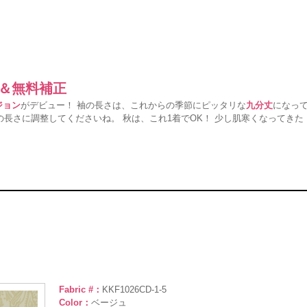
ー＆無料補正
ジョン
がデビュー！ 袖の長さは、これからの季節にピッタリな
九分丈
になっ
長さに調整してくださいね。 秋は、これ1着でOK！ 少し肌寒くなってきた
！
Fabric #：
KKF1026CD-1-5
Color：
ベージュ