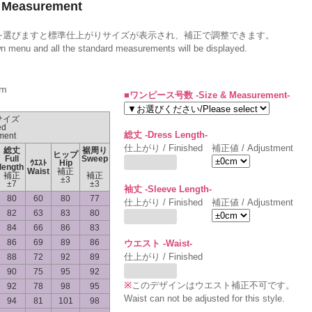
Measurement
を選びますと標準仕上がりサイズが表示され、補正で調整できます。
wn menu and all the standard measurements will be displayed.
m
■ワンピース号数 -Size & Measurement-
サイズ
ed
総丈 -Dress Length-
ment
仕上がり / Finished
補正値 / Adjustment
総丈
裾周り
ヒップ
Full
Sweep
ｳｴｽﾄ
Hip
length
Waist
補正
補正
補正
±3
±7
±3
袖丈 -Sleeve Length-
80
60
80
77
仕上がり / Finished
補正値 / Adjustment
82
63
83
80
84
66
86
83
86
69
89
86
ウエスト -Waist-
仕上がり / Finished
88
72
92
89
90
75
95
92
※
このデザインはウエスト補正不可です。
92
78
98
95
Waist can not be adjusted for this style.
94
81
101
98