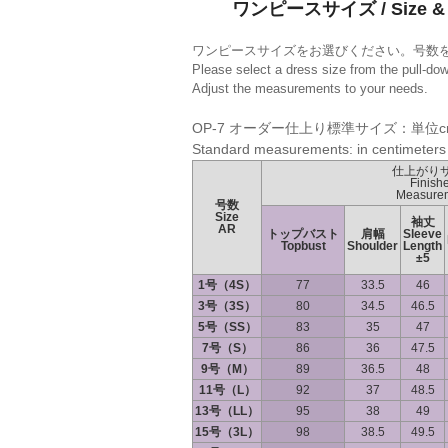
ワンピースサイズ / Size & 
ワンピースサイズをお選びください。号数
Please select a dress size from the pull-do
Adjust the measurements to your needs.
OP-7 オーダー仕上り標準サイズ：単位c
Standard measurements: in centimeters
仕上がり
Finish
Measure
号数
Size
袖丈
AR
トップバスト
肩幅
Sleeve
Topbust
Shoulder
Length
±5
1号（4S）
77
33.5
46
3号（3S）
80
34.5
46.5
5号（SS）
83
35
47
7号（S）
86
36
47.5
9号（M）
89
36.5
48
11号（L）
92
37
48.5
13号（LL）
95
38
49
15号（3L）
98
38.5
49.5