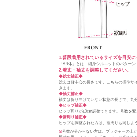
1.普段着用されているサイズを目安
「AR体」とは、細身シルエットのパターン
2.着丈・袖丈を調整してください。
◆総丈補正◆
総丈は背中心の長さです。こちらの標準サイ
きます。
◆袖丈補正◆
袖丈は折り曲げていない状態の長さで、九分
◆ヒップ補正◆
ヒップ周りが±3cm調整できます。号数を
◆裾周り補正◆
ヒップを調整された方は、裾周りも同じよ
※
号数が分からない方は、ブラジャーの上