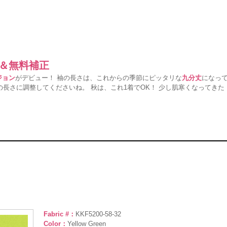
ー＆無料補正
ジョン
がデビュー！ 袖の長さは、これからの季節にピッタリな
九分丈
になっ
長さに調整してくださいね。 秋は、これ1着でOK！ 少し肌寒くなってきた
！
Fabric #：
KKF5200-58-32
Color：
Yellow Green