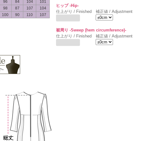
96
84
104
101
ヒップ -Hip-
98
87
107
104
仕上がり / Finished
補正値 / Adjustment
100
90
110
107
裾周り -Sweep (hem circumference)-
仕上がり / Finished
補正値 / Adjustment