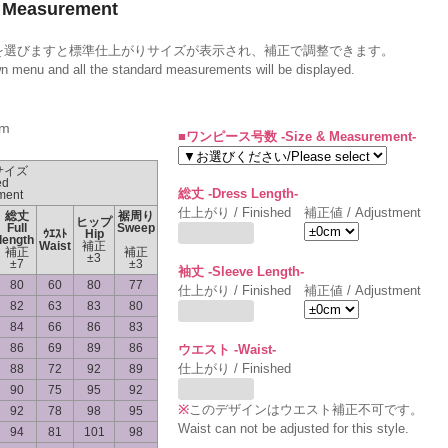
Measurement
を選びますと標準仕上がりサイズが表示され、補正で調整できます。
wn menu and all the standard measurements will be displayed.
m
■ワンピース号数 -Size & Measurement-
サイズ
ed
総丈 -Dress Length-
ment
仕上がり / Finished
補正値 / Adjustment
総丈
裾周り
ヒップ
Full
Sweep
ｳｴｽﾄ
Hip
length
Waist
補正
補正
補正
±3
±7
±3
袖丈 -Sleeve Length-
80
60
80
77
仕上がり / Finished
補正値 / Adjustment
82
63
83
80
84
66
86
83
86
69
89
86
ウエスト -Waist-
仕上がり / Finished
88
72
92
89
90
75
95
92
※
このデザインはウエスト補正不可です。
92
78
98
95
Waist can not be adjusted for this style.
94
81
101
98