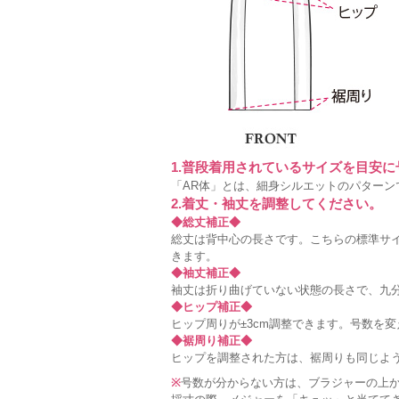
1.普段着用されているサイズを目安
「AR体」とは、細身シルエットのパターン
2.着丈・袖丈を調整してください。
◆総丈補正◆
総丈は背中心の長さです。こちらの標準サイ
きます。
◆袖丈補正◆
袖丈は折り曲げていない状態の長さで、九分
◆ヒップ補正◆
ヒップ周りが±3cm調整できます。号数を
◆裾周り補正◆
ヒップを調整された方は、裾周りも同じよ
※
号数が分からない方は、ブラジャーの上