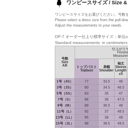
ワンピースサイズ / Size & 
ワンピースサイズをお選びください。号数
Please select a dress size from the pull-do
Adjust the measurements to your needs.
OP-7 オーダー仕上り標準サイズ：単位c
Standard measurements: in centimeters
仕上がり
Finish
Measure
号数
Size
袖丈
AR
トップバスト
肩幅
Sleeve
Topbust
Shoulder
Length
±5
1号（4S）
77
33.5
46
3号（3S）
80
34.5
46.5
5号（SS）
83
35
47
7号（S）
86
36
47.5
9号（M）
89
36.5
48
11号（L）
92
37
48.5
13号（LL）
95
38
49
15号（3L）
98
38.5
49.5