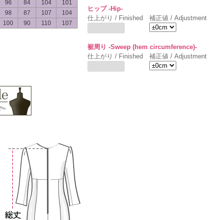
96
84
104
101
ヒップ -Hip-
98
87
107
104
仕上がり / Finished
補正値 / Adjustment
100
90
110
107
裾周り -Sweep (hem circumference)-
仕上がり / Finished
補正値 / Adjustment