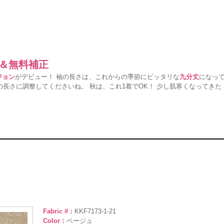
ー＆無料補正
ジョン
がデビュー！ 袖の長さは、これからの季節にピッタリな
九分丈
になっ
長さに調整してくださいね。 秋は、これ1着でOK！ 少し肌寒くなってきた
！
Fabric #：
KKF7173-1-21
Color：
ベージュ