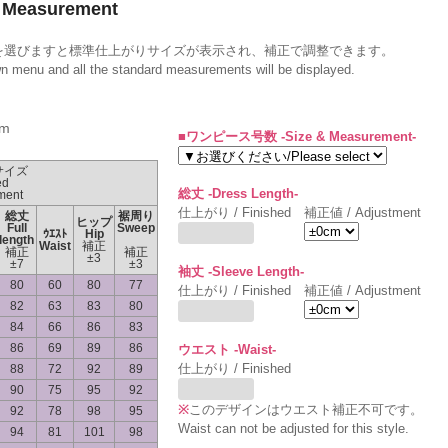
Measurement
を選びますと標準仕上がりサイズが表示され、補正で調整できます。
wn menu and all the standard measurements will be displayed.
m
■ワンピース号数 -Size & Measurement-
サイズ
ed
総丈 -Dress Length-
ment
仕上がり / Finished
補正値 / Adjustment
総丈
裾周り
ヒップ
Full
Sweep
ｳｴｽﾄ
Hip
length
Waist
補正
補正
補正
±3
±7
±3
袖丈 -Sleeve Length-
80
60
80
77
仕上がり / Finished
補正値 / Adjustment
82
63
83
80
84
66
86
83
86
69
89
86
ウエスト -Waist-
仕上がり / Finished
88
72
92
89
90
75
95
92
※
このデザインはウエスト補正不可です。
92
78
98
95
Waist can not be adjusted for this style.
94
81
101
98