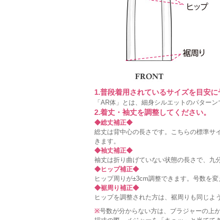
1.普段着用されているサイズを目安
「AR体」とは、細身シルエットのパターン
2.着丈・袖丈を調整してください。
◆総丈補正◆
総丈は背中心の長さです。こちらの標準サイ
きます。
◆袖丈補正◆
袖丈は折り曲げていない状態の長さで、九分
◆ヒップ補正◆
ヒップ周りが±3cm調整できます。号数を
◆裾周り補正◆
ヒップを調整された方は、裾周りも同じよ
※
号数が分からない方は、ブラジャーの上