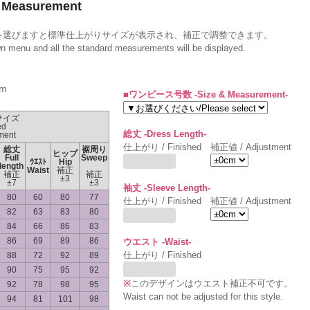
Measurement
を選びますと標準仕上がりサイズが表示され、補正で調整できます。
wn menu and all the standard measurements will be displayed.
m
■ワンピース号数 -Size & Measurement-
サイズ
ed
総丈 -Dress Length-
ment
仕上がり / Finished
補正値 / Adjustment
総丈
裾周り
ヒップ
Full
Sweep
ｳｴｽﾄ
Hip
length
Waist
補正
補正
補正
±3
±7
±3
袖丈 -Sleeve Length-
80
60
80
77
仕上がり / Finished
補正値 / Adjustment
82
63
83
80
84
66
86
83
86
69
89
86
ウエスト -Waist-
仕上がり / Finished
88
72
92
89
90
75
95
92
※
このデザインはウエスト補正不可です。
92
78
98
95
Waist can not be adjusted for this style.
94
81
101
98