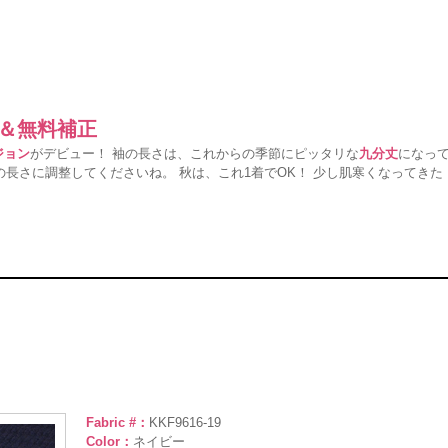
ー＆無料補正
ジョン
がデビュー！ 袖の長さは、これからの季節にピッタリな
九分丈
になっ
長さに調整してくださいね。 秋は、これ1着でOK！ 少し肌寒くなってきた
！
Fabric #：
KKF9616-19
Color：
ネイビー