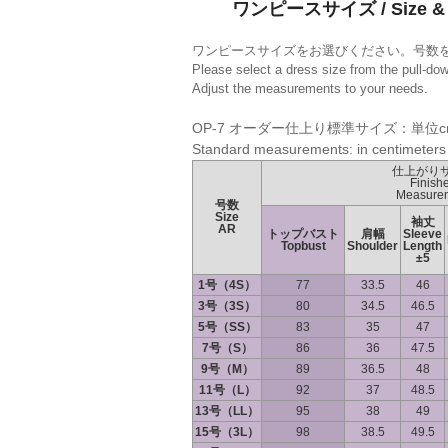
ワンピースサイズ / Size & 
ワンピースサイズをお選びください。号数
Please select a dress size from the pull-do
Adjust the measurements to your needs.
OP-7 オーダー仕上り標準サイズ：単位c
Standard measurements: in centimeters
仕上がり
Finish
Measure
号数
Size
袖丈
AR
トップバスト
肩幅
Sleeve
Topbust
Shoulder
Length
±5
1号（4S）
77
33.5
46
3号（3S）
80
34.5
46.5
5号（SS）
83
35
47
7号（S）
86
36
47.5
9号（M）
89
36.5
48
11号（L）
92
37
48.5
13号（LL）
95
38
49
15号（3L）
98
38.5
49.5