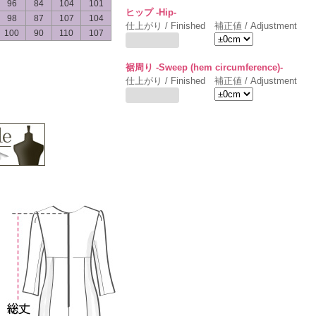
96
84
104
101
ヒップ -Hip-
98
87
107
104
仕上がり / Finished
補正値 / Adjustment
100
90
110
107
裾周り -Sweep (hem circumference)-
仕上がり / Finished
補正値 / Adjustment