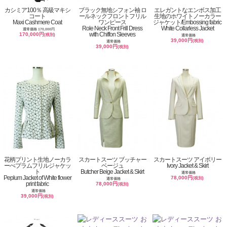
カシミア100％ 高級マキシ
ブラック無地シフォン袖 ロ
エレガントなエンボス加工
コート
ールネックフロントフリル
生地のホワイトノーカラー
Maxi Cashmere Coat
ワンピース
ジャケット/Embossing fabric
Role Neck Front Frill Dress
White Collarless Jacket
通常価格 170,000円
with Chiffon Sleeves
170,000円
(税別)
通常価格
39,000円
(税別)
通常価格
39,000円
(税別)
花柄プリント生地ノーカラ
スカートスーツ ブッチャー
スカートスーツ アイボリー
ーぺプラムフリルジャケッ
ベージュ
Ivory Jacket & Skirt
ト
Butcher Beige Jacket & Skirt
通常価格
Peplum Jacket of White flower
78,000円
(税別)
通常価格
print fabric
78,000円
(税別)
通常価格
39,000円
(税別)