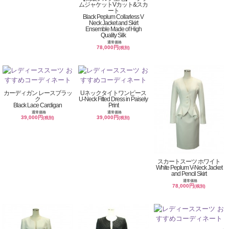
ムジャケットVカット&スカ
ート
Black Peplum Collarless V
Neck Jacket and Skirt
Ensemble Made of High
Quality Silk
通常価格
78,000円
(税別)
カーディガン レースブラッ
Uネックタイトワンピース
ク
U-Neck Fitted Dress in Paisely
Black Lace Cardigan
Print
通常価格
通常価格
39,000円
39,000円
(税別)
(税別)
スカートスーツ ホワイト
White Peplum V-Neck Jacket
and Pencil Skirt
通常価格
78,000円
(税別)