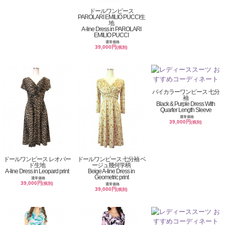
ドールワンピース
PAROLARI EMILIO PUCCI生
地
A-line Dress in PAROLARI
EMILIO PUCCI
通常価格
39,000円
(税別)
バイカラーワンピース 七分
袖
Black & Purple Dress With
Quarter Length Sleeve
通常価格
39,000円
(税別)
ドールワンピース レオパー
ドールワンピース 七分袖 ベ
ド生地
ージュ幾何学柄
A-line Dress in Leopard print
Beige A-line Dress in
Geometric print
通常価格
39,000円
(税別)
通常価格
39,000円
(税別)