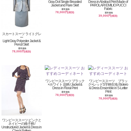
Gray Dot Single Breasted
Dress in Abstract Print Made of
Jacket and Flare Skirt
PAROLARI EMILIO PUCCI
Fabric
通常価格
78,000円
(税別)
通常価格
39,000円
(税別)
スカートスーツ ライトグレ
ー
Light Gray Polyester Jacket &
Pencil Skirt
通常価格
78,000円
(税別)
ワンピーススーツ ブラック
ワンピーススーツ ブラッ
×ホワイト 花柄 / Jacket &
ク×レッドS字柄生地 / Bolero
Dress in Floral Print
& Dress Ensemble in S-Letter
Print
通常価格
78,000円
(税別)
通常価格
78,000円
(税別)
ワンピーススーツ ピンクと
ネイビーの格子柄 /
Unstructured Jacket & Dress in
Check Pattern