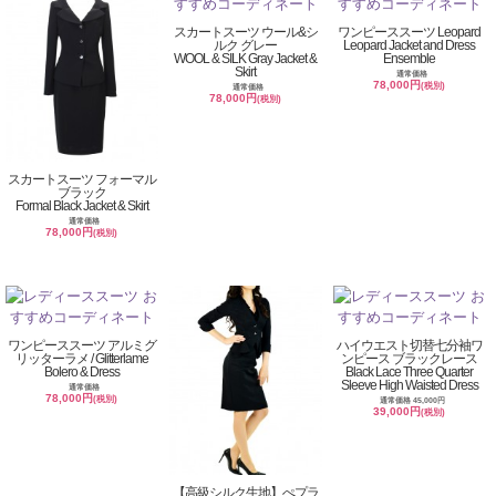
スカートスーツ ウール&シ
ワンピーススーツ Leopard
ルク グレー
Leopard Jacket and Dress
WOOL & SILK Gray Jacket &
Ensemble
Skirt
通常価格
78,000円
(税別)
通常価格
78,000円
(税別)
スカートスーツ フォーマル
ブラック
Formal Black Jacket & Skirt
通常価格
78,000円
(税別)
ワンピーススーツ アルミグ
ハイウエスト切替七分袖ワ
リッターラメ / Glitterlame
ンピース ブラックレース
Bolero & Dress
Black Lace Three Quarter
Sleeve High Waisted Dress
通常価格
78,000円
(税別)
通常価格 45,000円
39,000円
(税別)
【高級シルク生地】ぺプラ