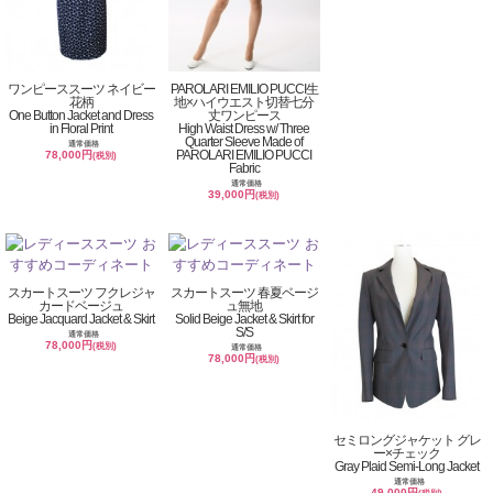
ワンピーススーツ ネイビー
PAROLARI EMILIO PUCCI生
花柄
地×ハイウエスト切替七分
One Button Jacket and Dress
丈ワンピース
in Floral Print
High Waist Dress w/ Three
Quarter Sleeve Made of
通常価格
PAROLARI EMILIO PUCCI
78,000円
(税別)
Fabric
通常価格
39,000円
(税別)
スカートスーツ フクレジャ
スカートスーツ 春夏ベージ
カードベージュ
ュ無地
Beige Jacquard Jacket & Skirt
Solid Beige Jacket & Skirt for
S/S
通常価格
78,000円
(税別)
通常価格
78,000円
(税別)
セミロングジャケット グレ
ー×チェック
Gray Plaid Semi-Long Jacket
通常価格
49,000円