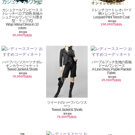
カシュクールワンピース ス
トレンチコート レオパード
トレッチベロア10色 長袖カ
柄トレンチコート
シュクールワンピース(巻き
Leopard Print Trench Coat
型・ラップ式)
通常価格
Wrap Velour Dress in 10
158,000円
(税別)
colors
通常価格
39,000円
(税別)
ハーフパンツスーツ ナポレ
パープルプッチ生地の長袖
オンカラージャケット
ドールワンピース
Tweed Jacket & Shorts
A-Line Dress, Purple Parolari
Fabric
通常価格
78,000円
(税別)
通常価格
39,000円
(税別)
ツイードのハーフパンツス
ーツ
Tweed Jacket & Shorts
通常価格
78,000円
(税別)