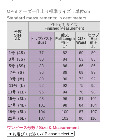
OP-9 オーダー仕上り標準サイズ：単位cm
Standard measurements: in centimeters
仕上がりサイズ
Finished Measurement
号数
総丈
ヒップ
Size
トップバスト
Full Length
ｳｴｽﾄ
Hip
AR
Bust
補正
Waist
補正
±7
±3
1号（4S）
77
82
60
80
3号（3S）
80
84
63
83
5号（SS）
83
86
66
86
7号（S）
86
88
69
89
9号（M）
89
90
72
92
11号（L）
92
92
75
95
13号（LL）
95
94
78
98
15号（3L）
98
96
81
101
17号（4L）
101
98
84
104
19号（5L）
104
100
87
107
21号（6L）
107
102
90
110
ワンピース号数 / Size & Measurement