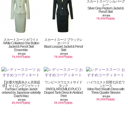
スカートスーツ シルバーグ
レー
Silver Gray Peplum Jacket &
Pencil Skirt
通常価格
78,000円
(税別)
スカートスーツ ホワイト
スカートスーツ ブラックレ
White Collarless One Button
オパード
Jacket & Pencil Skirt
Black Leopard Jacket & Pencil
Ensemble
Skirt
通常価格
通常価格
78,000円
78,000円
(税別)
(税別)
【女優大地真央さん衣装提
ワンピースウエストサイド
ハイウエスト切替七分丈ワ
供】セミロングジャケット
タック
ンピース
Fuchsia Cardigan Jacket
PAROLARI EMILIO PUCCI
Wine Red Sheath Dress with
ordered by Japanese celebrity
Draped Tank Dress In Abstract
Three Quarter Sleeves
Daichi Mao
Print
通常価格
39,000円
(税別)
通常価格
通常価格
49,000円
39,000円
(税別)
(税別)