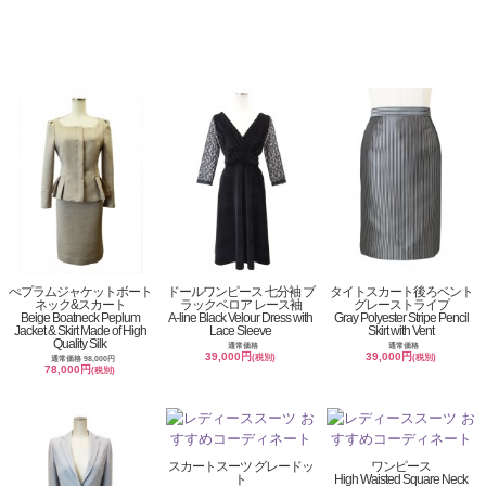
ぺプラムジャケットボート
ドールワンピース 七分袖 ブ
タイトスカート後ろベント
ネック&スカート
ラックベロア レース袖
グレーストライプ
Beige Boatneck Peplum
A-line Black Velour Dress with
Gray Polyester Stripe Pencil
Jacket & Skirt Made of High
Lace Sleeve
Skirt with Vent
Quality Silk
通常価格
通常価格
39,000円
39,000円
(税別)
(税別)
通常価格 98,000円
78,000円
(税別)
スカートスーツ グレードッ
ワンピース
ト
High Waisted Square Neck