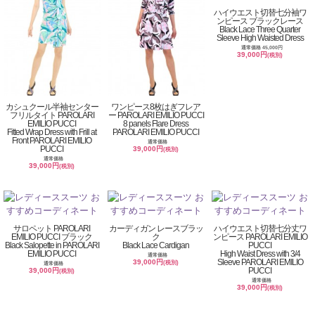
ハイウエスト切替七分袖ワ
ンピース ブラックレース
Black Lace Three Quarter
Sleeve High Waisted Dress
通常価格 45,000円
39,000円
(税別)
カシュクール半袖センター
ワンピース8枚はぎフレア
フリルタイト PAROLARI
ー PAROLARI EMILIO PUCCI
EMILIO PUCCI
8 panels Flare Dress
Fitted Wrap Dress with Frill at
PAROLARI EMILIO PUCCI
Front PAROLARI EMILIO
通常価格
PUCCI
39,000円
(税別)
通常価格
39,000円
(税別)
サロペット PAROLARI
カーディガン レースブラッ
ハイウエスト切替七分丈ワ
EMILIO PUCCI ブラック
ク
ンピース PAROLARI EMILIO
Black Salopette in PAROLARI
Black Lace Cardigan
PUCCI
EMILIO PUCCI
High Waist Dress with 3/4
通常価格
Sleeve PAROLARI EMILIO
39,000円
(税別)
通常価格
PUCCI
39,000円
(税別)
通常価格
39,000円
(税別)