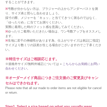
することができます。
※
号数が分からない方は、ブラジャーの上からアンダーバストを測
り、サイズ表と照らし合わせましょう。
採寸の際、メジャーを「キュッ」と当ててきつく測るのではなく、
「ゆったりめ」に当ててお測りください。
実際に着用した時のフィット感を意識してみてください。
※
ゆったりご着用いただきたい場合は、ワン号数アップをオススメし
ます。
※
生地に若干の伸縮性があります為、仕上がりサイズは表記(ご指定)
サイズより数ミリの誤差が生じる場合がございますのでご了承くださ
い。
※特注サイズはご相談応じます。
※規格外サイズ/無料外補正については »
こちらからお気軽にお問い
合わせください。
※オーダーメイド商品につきご注文後のご変更及びキャン
セルはできかねます。
Please note that all our made to order items are not eligible for cancel
or return.
Step1. Select a size based on what you usually wear.