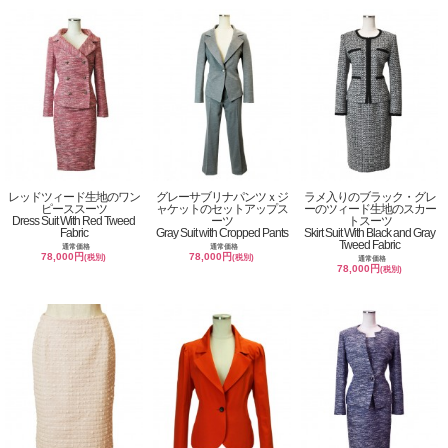
レッドツィード生地のワン
グレーサブリナパンツｘジ
ラメ入りのブラック・グレ
ピーススーツ
ャケットのセットアップス
ーのツィード生地のスカー
Dress Suit With Red Tweed
ーツ
トスーツ
Fabric
Gray Suit with Cropped Pants
Skirt Suit With Black and Gray
Tweed Fabric
通常価格
通常価格
78,000円
78,000円
(税別)
(税別)
通常価格
78,000円
(税別)