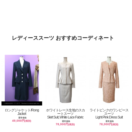
レディーススーツ おすすめコーディネート
ロングジャケット/Rong
ホワイトレース生地のスカ
ライトピンクのワンピース
Jacket
ートスーツ
スーツ
Skirt Suit, White Lace Fabric
Light Pink Dress Suit
通常価格
49,000円
(税別)
通常価格
通常価格
78,000円
78,000円
(税別)
(税別)