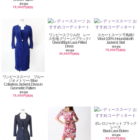
通常価格
78,000円
(税別)
ワンピースフリル付 レー
スカートスーツ 千鳥柄 /
ス生地 グリーン×ブラック /
Wool 100% Houndstooth
Green/Black Lace Frilled
Jacket & Skirt
Dress
通常価格
78,000円
(税別)
通常価格
39,000円
(税別)
ワンピーススーツ ブルー
ジオメトリー / Blue
Collarless Jacket & Dress in
Geometric Pattern
通常価格
78,000円
(税別)
ボレロジャケット ブラック
レース
Black Lace Bolero
通常価格
39,000円
(税別)