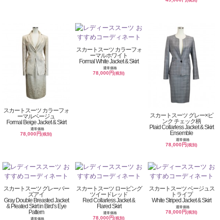
(税別)
スカートスーツ カラーフォ
ーマルホワイト
Formal White Jacket & Skirt
通常価格
78,000円
(税別)
スカートスーツ カラーフォ
スカートスーツ グレー×ピ
ーマルベージュ
ンク チェック柄
Formal Beige Jacket & Skirt
Plaid Collarless Jacket & Skirt
通常価格
Ensemble
78,000円
(税別)
通常価格
78,000円
(税別)
スカートスーツ グレーバー
スカートスーツ ロービング
スカートスーツ ベージュス
ズアイ
ツイードレッド
トライプ
Gray Double Breasted Jacket
Red Collarless Jacket &
White Striped Jacket & Skirt
& Pleated Skirt in Bird’s Eye
Flared Skirt
通常価格
Pattern
78,000円
(税別)
通常価格
78,000円
(税別)
通常価格