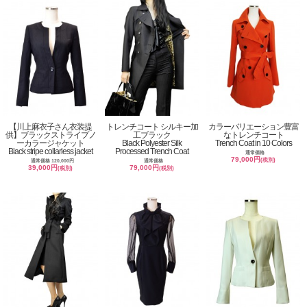
【川上麻衣子さん衣装提
トレンチコート シルキー加
カラーバリエーション豊富
供】ブラックストライプノ
工ブラック
なトレンチコート
ーカラージャケット
Black Polyester Silk
Trench Coat in 10 Colors
Black stripe collarless jacket
Processed Trench Coat
通常価格
79,000円
(税別)
通常価格 120,000円
通常価格
39,000円
79,000円
(税別)
(税別)