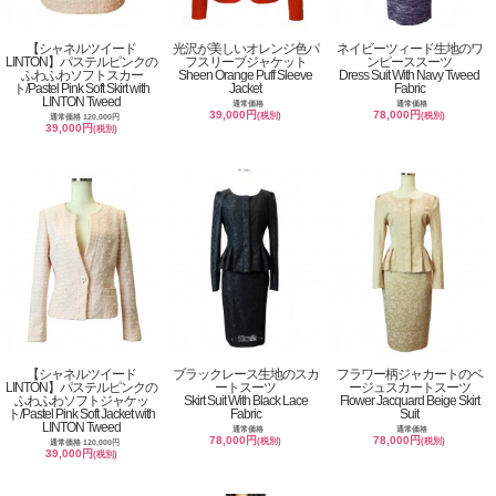
【シャネルツイード
光沢が美しいオレンジ色パ
ネイビーツィード生地のワ
LINTON】パステルピンクの
フスリーブジャケット
ンピーススーツ
ふわふわソフトスカー
Sheen Orange Puff Sleeve
Dress Suit With Navy Tweed
ト/Pastel Pink Soft Skirt with
Jacket
Fabric
LINTON Tweed
通常価格
通常価格
39,000円
78,000円
(税別)
(税別)
通常価格 120,000円
39,000円
(税別)
【シャネルツイード
ブラックレース生地のスカ
フラワー柄ジャカートのベ
LINTON】パステルピンクの
ートスーツ
ージュスカートスーツ
ふわふわソフトジャケッ
Skirt Suit With Black Lace
Flower Jacquard Beige Skirt
ト/Pastel Pink Soft Jacket with
Fabric
Suit
LINTON Tweed
通常価格
通常価格
78,000円
78,000円
(税別)
(税別)
通常価格 120,000円
39,000円
(税別)