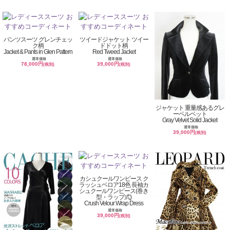
パンツスーツ グレンチェッ
ツイードジャケット ツイー
ク柄
ドドット柄
Jacket & Pants in Glen Pattern
Red Tweed Jacket
通常価格
通常価格
78,000円
39,000円
(税別)
(税別)
ジャケット 重量感あるグレ
ーベルベット
Gray Velvet Solid Jacket
通常価格
39,000円
(税別)
カシュクールワンピース ク
ラッシュベロア18色 長袖カ
シュクールワンピース(巻き
型・ラップ式)
Crush Velour Wrap Dress
通常価格
39,000円
(税別)