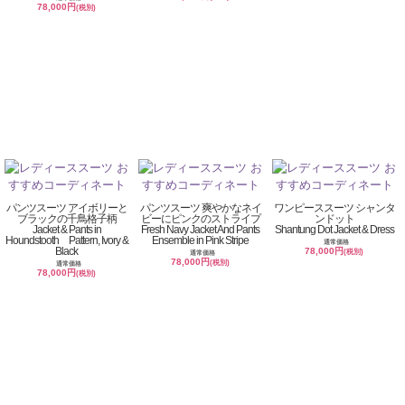
78,000円
(税別)
パンツスーツ アイボリーと
パンツスーツ 爽やかなネイ
ワンピーススーツ シャンタ
ブラックの千鳥格子柄
ビーにピンクのストライプ
ンドット
Jacket & Pants in
Fresh Navy Jacket And Pants
Shantung Dot Jacket & Dress
Houndstooth Pattern, Ivory &
Ensemble in Pink Stripe
通常価格
Black
78,000円
(税別)
通常価格
78,000円
(税別)
通常価格
78,000円
(税別)