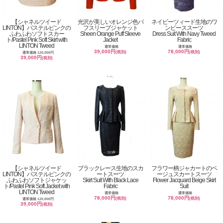
【シャネルツイード
光沢が美しいオレンジ色パ
ネイビーツィード生地のワ
LINTON】パステルピンクの
フスリーブジャケット
ンピーススーツ
ふわふわソフトスカー
Sheen Orange Puff Sleeve
Dress Suit With Navy Tweed
ト/Pastel Pink Soft Skirt with
Jacket
Fabric
LINTON Tweed
通常価格
通常価格
39,000円
78,000円
(税別)
(税別)
通常価格 120,000円
39,000円
(税別)
【シャネルツイード
ブラックレース生地のスカ
フラワー柄ジャカートのベ
LINTON】パステルピンクの
ートスーツ
ージュスカートスーツ
ふわふわソフトジャケッ
Skirt Suit With Black Lace
Flower Jacquard Beige Skirt
ト/Pastel Pink Soft Jacket with
Fabric
Suit
LINTON Tweed
通常価格
通常価格
78,000円
78,000円
(税別)
(税別)
通常価格 120,000円
39,000円
(税別)