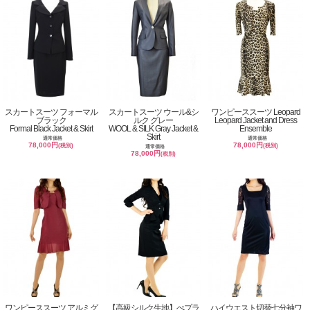
スカートスーツ フォーマル
スカートスーツ ウール&シ
ワンピーススーツ Leopard
ブラック
ルク グレー
Leopard Jacket and Dress
Formal Black Jacket & Skirt
WOOL & SILK Gray Jacket &
Ensemble
Skirt
通常価格
通常価格
78,000円
78,000円
(税別)
(税別)
通常価格
78,000円
(税別)
ワンピーススーツ アルミグ
【高級シルク生地】ぺプラ
ハイウエスト切替七分袖ワ