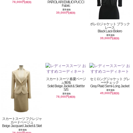
PAROLARI EMILIO PUCCI
78,000円
(税別)
Fabric
通常価格
39,000円
(税別)
ボレロジャケット ブラック
レース
Black Lace Bolero
通常価格
39,000円
(税別)
スカートスーツ 春夏ベージ
セミロングジャケット グレ
ュ無地
ー×チェック
Solid Beige Jacket & Skirt for
Gray Plaid Semi-Long Jacket
S/S
通常価格
49,000円
(税別)
通常価格
78,000円
(税別)
スカートスーツ フクレジャ
カードベージュ
Beige Jacquard Jacket & Skirt
通常価格
78,000円