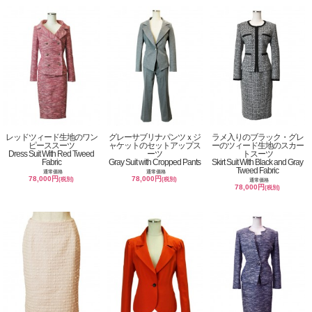
レッドツィード生地のワン
グレーサブリナパンツｘジ
ラメ入りのブラック・グレ
ピーススーツ
ャケットのセットアップス
ーのツィード生地のスカー
Dress Suit With Red Tweed
ーツ
トスーツ
Fabric
Gray Suit with Cropped Pants
Skirt Suit With Black and Gray
Tweed Fabric
通常価格
通常価格
78,000円
78,000円
(税別)
(税別)
通常価格
78,000円
(税別)