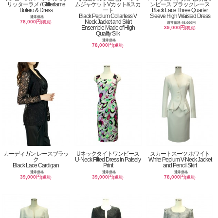
リッターラメ / Glitterlame
ムジャケットVカット&スカ
ンピース ブラックレース
Bolero & Dress
ート
Black Lace Three Quarter
Black Peplum Collarless V
Sleeve High Waisted Dress
通常価格
Neck Jacket and Skirt
78,000円
(税別)
通常価格 45,000円
Ensemble Made of High
39,000円
(税別)
Quality Silk
通常価格
78,000円
(税別)
カーディガン レースブラッ
Uネックタイトワンピース
スカートスーツ ホワイト
ク
U-Neck Fitted Dress in Paisely
White Peplum V-Neck Jacket
Black Lace Cardigan
Print
and Pencil Skirt
通常価格
通常価格
通常価格
39,000円
39,000円
78,000円
(税別)
(税別)
(税別)