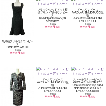
ブラック×レッドドット模
ドールワンピース
様プリント7分袖ワンピー
PAROLARI EMILIO PUCCI生
ス
地
Red dot print on black,3/4
A-line Dress in PAROLARI
sleeve dress
EMILIO PUCCI
通常価格
通常価格
39,000円
39,000円
(税別)
(税別)
黒織柄フリル付きワンピー
ス
Black Dress With Frill
通常価格
39,000円
(税別)
ドールワンピース
ストール付きツーピース
PAROLARI EMILIO PUCCI生
PAROLARI EMILIO PUCCI
地
3 items ensemble: Top, skirt &
A-line Dress in PAROLARI
stole made of PAROLARI
EMILIO PUCCI
EMILIO PUCCI fabric
通常価格
通常価格
39,000円
39,000円
(税別)
(税別)