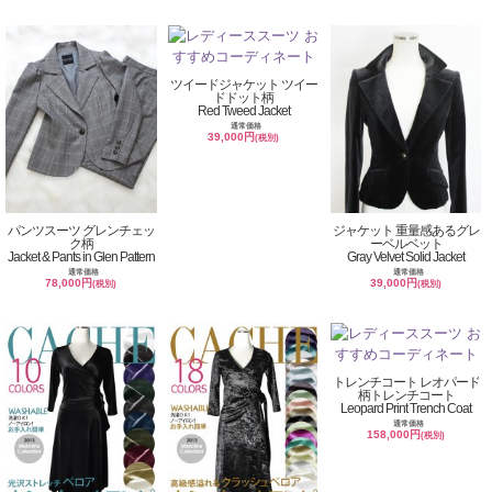
ツイードジャケット ツイー
ドドット柄
Red Tweed Jacket
通常価格
39,000円
(税別)
パンツスーツ グレンチェッ
ジャケット 重量感あるグレ
ク柄
ーベルベット
Jacket & Pants in Glen Pattern
Gray Velvet Solid Jacket
通常価格
通常価格
78,000円
39,000円
(税別)
(税別)
トレンチコート レオパード
柄トレンチコート
Leopard Print Trench Coat
通常価格
158,000円
(税別)