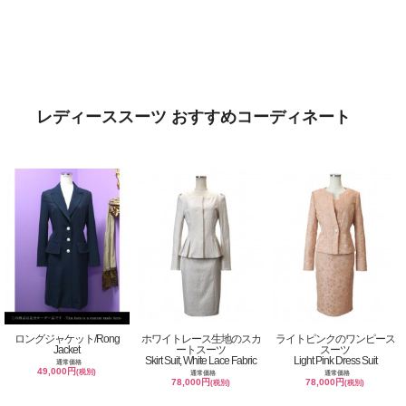
レディーススーツ おすすめコーディネート
ロングジャケット/Rong
ホワイトレース生地のスカ
ライトピンクのワンピース
Jacket
ートスーツ
スーツ
Skirt Suit, White Lace Fabric
Light Pink Dress Suit
通常価格
49,000円
(税別)
通常価格
通常価格
78,000円
78,000円
(税別)
(税別)