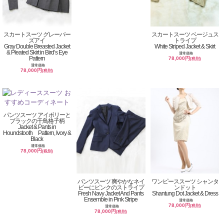
スカートスーツ グレーバー
スカートスーツ ベージュス
ズアイ
トライプ
Gray Double Breasted Jacket
White Striped Jacket & Skirt
& Pleated Skirt in Bird’s Eye
通常価格
Pattern
78,000円
(税別)
通常価格
78,000円
(税別)
パンツスーツ アイボリーと
ブラックの千鳥格子柄
Jacket & Pants in
Houndstooth Pattern, Ivory &
Black
通常価格
78,000円
(税別)
パンツスーツ 爽やかなネイ
ワンピーススーツ シャンタ
ビーにピンクのストライプ
ンドット
Fresh Navy Jacket And Pants
Shantung Dot Jacket & Dress
Ensemble in Pink Stripe
通常価格
78,000円
(税別)
通常価格
78,000円
(税別)