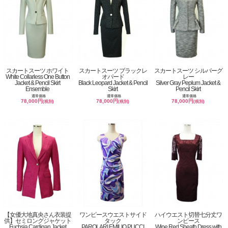
スカートスーツ ホワイト
スカートスーツ ブラックレ
スカートスーツ シルバーグ
White Collarless One Button
オパード
レー
Jacket & Pencil Skirt
Black Leopard Jacket & Pencil
Silver Gray Peplum Jacket &
Ensemble
Skirt
Pencil Skirt
通常価格
通常価格
通常価格
78,000円
78,000円
78,000円
(税別)
(税別)
(税別)
【女優大地真央さん衣装提
ワンピースウエストサイド
ハイウエスト切替七分丈ワ
供】セミロングジャケット
タック
ンピース
Fuchsia Cardigan Jacket
PAROLARI EMILIO PUCCI
Wine Red Sheath Dress with