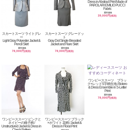
Dress in Abstract Print Made of
PAROLARI EMILIO PUCCI
Fabric
通常価格
39,000円
(税別)
スカートスーツ ライトグレ
スカートスーツ グレードッ
ー
ト
Light Gray Polyester Jacket &
Gray Dot Single Breasted
Pencil Skirt
Jacket and Flare Skirt
通常価格
通常価格
78,000円
78,000円
(税別)
(税別)
ワンピーススーツ ブラッ
ク×レッドS字柄生地 / Bolero
& Dress Ensemble in S-Letter
Print
通常価格
78,000円
(税別)
ワンピーススーツ ピンクと
ワンピーススーツ ブラック
ネイビーの格子柄 /
×ホワイト 花柄 / Jacket &
Unstructured Jacket & Dress in
Dress in Floral Print
Check Pattern