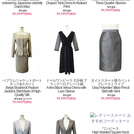
ordered by Japanese celebrity
Draped Tank Dress In Abstract
Three Quarter Sleeves
Daichi Mao
Print
通常価格
39,000円
(税別)
通常価格
通常価格
49,000円
39,000円
(税別)
(税別)
ぺプラムジャケットボート
ドールワンピース 七分袖 ブ
タイトスカート後ろベント
ネック&スカート
ラックベロア レース袖
グレーストライプ
Beige Boatneck Peplum
A-line Black Velour Dress with
Gray Polyester Stripe Pencil
Jacket & Skirt Made of High
Lace Sleeve
Skirt with Vent
Quality Silk
通常価格
通常価格
39,000円
39,000円
(税別)
(税別)
通常価格 98,000円
78,000円
(税別)
ワンピース
High Waisted Square Neck