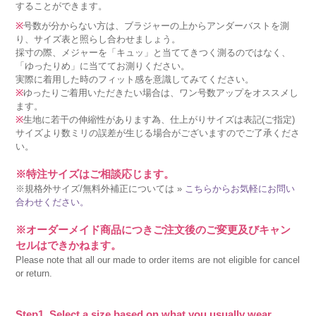
することができます。
※
号数が分からない方は、ブラジャーの上からアンダーバストを測
り、サイズ表と照らし合わせましょう。
採寸の際、メジャーを「キュッ」と当ててきつく測るのではなく、
「ゆったりめ」に当ててお測りください。
実際に着用した時のフィット感を意識してみてください。
※
ゆったりご着用いただきたい場合は、ワン号数アップをオススメし
ます。
※
生地に若干の伸縮性があります為、仕上がりサイズは表記(ご指定)
サイズより数ミリの誤差が生じる場合がございますのでご了承くださ
い。
※特注サイズはご相談応じます。
※規格外サイズ/無料外補正については »
こちらからお気軽にお問い
合わせください。
※オーダーメイド商品につきご注文後のご変更及びキャン
セルはできかねます。
Please note that all our made to order items are not eligible for cancel
or return.
Step1. Select a size based on what you usually wear.