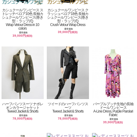
カシュクールワンピース ス
カシュクールワンピース ク
トレッチベロア10色 長袖カ
ラッシュベロア18色 長袖カ
シュクールワンピース(巻き
シュクールワンピース(巻き
型・ラップ式)
型・ラップ式)
Wrap Velour Dress in 10
Crush Velour Wrap Dress
colors
通常価格
39,000円
(税別)
通常価格
39,000円
(税別)
ハーフパンツスーツ ナポレ
ツイードのハーフパンツス
パープルプッチ生地の長袖
オンカラージャケット
ーツ
ドールワンピース
Tweed Jacket & Shorts
Tweed Jacket & Shorts
A-Line Dress, Purple Parolari
Fabric
通常価格
通常価格
78,000円
78,000円
(税別)
(税別)
通常価格
39,000円
(税別)