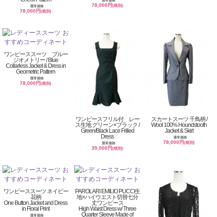
通常価格
78,000円
(税別)
通常価格
78,000円
(税別)
ワンピーススーツ ブルー
ジオメトリー / Blue
Collarless Jacket & Dress in
Geometric Pattern
通常価格
78,000円
(税別)
ワンピースフリル付 レー
スカートスーツ 千鳥柄 /
ス生地 グリーン×ブラック /
Wool 100% Houndstooth
Green/Black Lace Frilled
Jacket & Skirt
Dress
通常価格
78,000円
(税別)
通常価格
39,000円
(税別)
ワンピーススーツ ネイビー
PAROLARI EMILIO PUCCI生
花柄
地×ハイウエスト切替七分
One Button Jacket and Dress
丈ワンピース
in Floral Print
High Waist Dress w/ Three
Quarter Sleeve Made of
通常価格