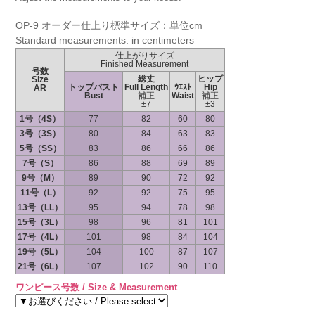
OP-9 オーダー仕上り標準サイズ：単位cm
Standard measurements: in centimeters
仕上がりサイズ
Finished Measurement
号数
総丈
ヒップ
Size
トップバスト
Full Length
ｳｴｽﾄ
Hip
AR
Bust
補正
Waist
補正
±7
±3
1号（4S）
77
82
60
80
3号（3S）
80
84
63
83
5号（SS）
83
86
66
86
7号（S）
86
88
69
89
9号（M）
89
90
72
92
11号（L）
92
92
75
95
13号（LL）
95
94
78
98
15号（3L）
98
96
81
101
17号（4L）
101
98
84
104
19号（5L）
104
100
87
107
21号（6L）
107
102
90
110
ワンピース号数 / Size & Measurement