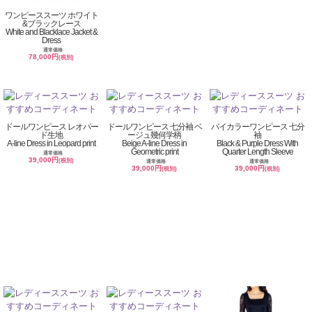
ワンピーススーツ ホワイト
&ブラックレース
White and Blacklace Jacket &
Dress
通常価格
78,000円
(税別)
ドールワンピース レオパー
ドールワンピース 七分袖 ベ
バイカラーワンピース 七分
ド生地
ージュ幾何学柄
袖
A-line Dress in Leopard print
Beige A-line Dress in
Black & Purple Dress With
Geometric print
Quarter Length Sleeve
通常価格
39,000円
(税別)
通常価格
通常価格
39,000円
39,000円
(税別)
(税別)