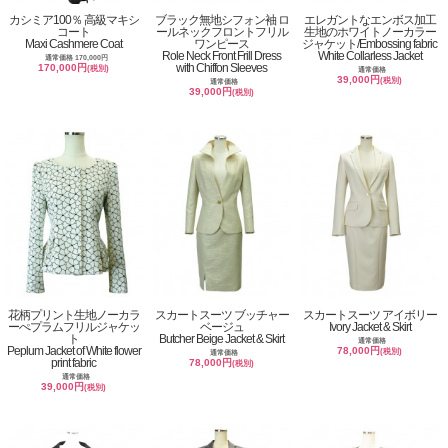
カシミア100％ 高級マキシ
ブラック無地シフォン袖 ロ
エレガントなエンボス加工
コート
ールネックフロントフリル
生地のホワイトノーカラー
Maxi Cashmere Coat
ワンピース
ジャケット/Embossing fabric
Role Neck Front Frill Dress
White Collarless Jacket
通常価格 170,000円
with Chiffon Sleeves
170,000円
(税別)
通常価格
39,000円
(税別)
通常価格
39,000円
(税別)
花柄プリント生地ノーカラ
スカートスーツ ブッチャー
スカートスーツ アイボリー
ーぺプラムフリルジャケッ
ベージュ
Ivory Jacket & Skirt
ト
Butcher Beige Jacket & Skirt
通常価格
Peplum Jacket of White flower
78,000円
(税別)
通常価格
print fabric
78,000円
(税別)
通常価格
39,000円
(税別)