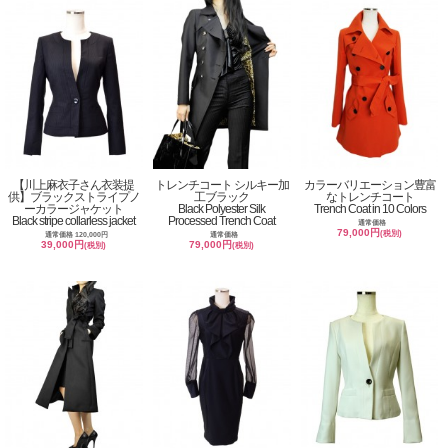
【川上麻衣子さん衣装提
トレンチコート シルキー加
カラーバリエーション豊富
供】ブラックストライプノ
工ブラック
なトレンチコート
ーカラージャケット
Black Polyester Silk
Trench Coat in 10 Colors
Black stripe collarless jacket
Processed Trench Coat
通常価格
79,000円
(税別)
通常価格 120,000円
通常価格
39,000円
79,000円
(税別)
(税別)