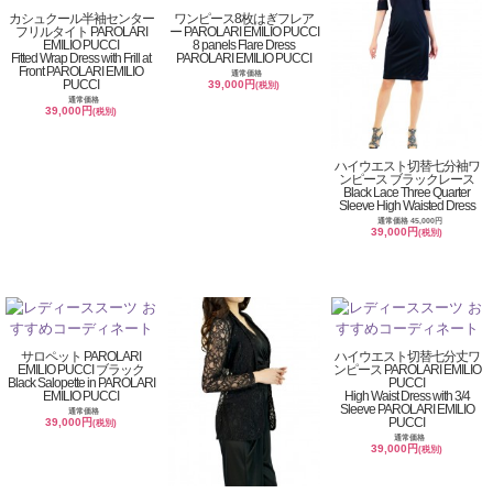
カシュクール半袖センター
ワンピース8枚はぎフレア
フリルタイト PAROLARI
ー PAROLARI EMILIO PUCCI
EMILIO PUCCI
8 panels Flare Dress
Fitted Wrap Dress with Frill at
PAROLARI EMILIO PUCCI
Front PAROLARI EMILIO
通常価格
PUCCI
39,000円
(税別)
通常価格
39,000円
(税別)
ハイウエスト切替七分袖ワ
ンピース ブラックレース
Black Lace Three Quarter
Sleeve High Waisted Dress
通常価格 45,000円
39,000円
(税別)
サロペット PAROLARI
ハイウエスト切替七分丈ワ
EMILIO PUCCI ブラック
ンピース PAROLARI EMILIO
Black Salopette in PAROLARI
PUCCI
EMILIO PUCCI
High Waist Dress with 3/4
Sleeve PAROLARI EMILIO
通常価格
PUCCI
39,000円
(税別)
通常価格
39,000円
(税別)