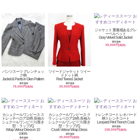
ジャケット 重量感あるグレ
ーベルベット
Gray Velvet Solid Jacket
通常価格
39,000円
(税別)
パンツスーツ グレンチェッ
ツイードジャケット ツイー
ク柄
ドドット柄
Jacket & Pants in Glen Pattern
Red Tweed Jacket
通常価格
通常価格
78,000円
39,000円
(税別)
(税別)
カシュクールワンピース ス
カシュクールワンピース ク
トレンチコート レオパード
トレッチベロア10色 長袖カ
ラッシュベロア18色 長袖カ
柄トレンチコート
シュクールワンピース(巻き
シュクールワンピース(巻き
Leopard Print Trench Coat
型・ラップ式)
型・ラップ式)
通常価格
Wrap Velour Dress in 10
Crush Velour Wrap Dress
158,000円
(税別)
colors
通常価格
39,000円
(税別)
通常価格