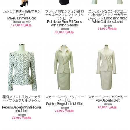
カシミア100％ 高級マキシ
ブラック無地シフォン袖 ロ
エレガントなエンボス加工
コート
ールネックフロントフリル
生地のホワイトノーカラー
Maxi Cashmere Coat
ワンピース
ジャケット/Embossing fabric
Role Neck Front Frill Dress
White Collarless Jacket
通常価格 170,000円
with Chiffon Sleeves
170,000円
(税別)
通常価格
39,000円
(税別)
通常価格
39,000円
(税別)
花柄プリント生地ノーカラ
スカートスーツ ブッチャー
スカートスーツ アイボリー
ーぺプラムフリルジャケッ
ベージュ
Ivory Jacket & Skirt
ト
Butcher Beige Jacket & Skirt
通常価格
Peplum Jacket of White flower
78,000円
(税別)
通常価格
print fabric
78,000円
(税別)
通常価格
39,000円
(税別)