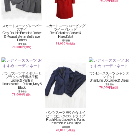
78,000円
(税別)
スカートスーツ グレーバー
スカートスーツ ロービング
ズアイ
ツイードレッド
Gray Double Breasted Jacket
Red Collarless Jacket &
& Pleated Skirt in Bird’s Eye
Flared Skirt
Pattern
通常価格
78,000円
(税別)
通常価格
78,000円
(税別)
パンツスーツ アイボリーと
ワンピーススーツ シャンタ
ブラックの千鳥格子柄
ンドット
Jacket & Pants in
Shantung Dot Jacket & Dress
Houndstooth Pattern, Ivory &
通常価格
Black
78,000円
(税別)
通常価格
78,000円
(税別)
パンツスーツ 爽やかなネイ
ビーにピンクのストライプ
Fresh Navy Jacket And Pants
Ensemble in Pink Stripe
通常価格
78,000円
(税別)