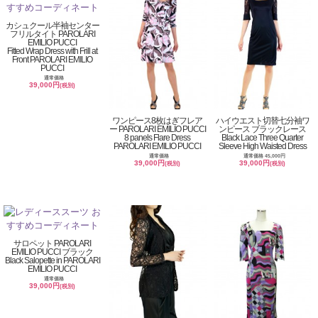
カシュクール半袖センター
フリルタイト PAROLARI
EMILIO PUCCI
Fitted Wrap Dress with Frill at
Front PAROLARI EMILIO
PUCCI
通常価格
39,000円
(税別)
ワンピース8枚はぎフレア
ハイウエスト切替七分袖ワ
ー PAROLARI EMILIO PUCCI
ンピース ブラックレース
8 panels Flare Dress
Black Lace Three Quarter
PAROLARI EMILIO PUCCI
Sleeve High Waisted Dress
通常価格
通常価格 45,000円
39,000円
39,000円
(税別)
(税別)
サロペット PAROLARI
EMILIO PUCCI ブラック
Black Salopette in PAROLARI
EMILIO PUCCI
通常価格
39,000円
(税別)