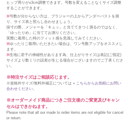
ヒップ周りが±3cm調整できます。号数を変えることなくサイズ調整
することができます。
※
号数が分からない方は、ブラジャーの上からアンダーバストを測
り、サイズ表と照らし合わせましょう。
採寸の際、メジャーを「キュッ」と当ててきつく測るのではなく、
「ゆったりめ」に当ててお測りください。
実際に着用した時のフィット感を意識してみてください。
※
ゆったりご着用いただきたい場合は、ワン号数アップをオススメし
ます。
※
生地に若干の伸縮性があります為、仕上がりサイズは表記(ご指定)
サイズより数ミリの誤差が生じる場合がございますのでご了承くださ
い。
※特注サイズはご相談応じます。
※規格外サイズ/無料外補正については »
こちらからお気軽にお問い
合わせください。
※オーダーメイド商品につきご注文後のご変更及びキャン
セルはできかねます。
Please note that all our made to order items are not eligible for cancel
or return.