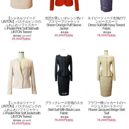
【シャネルツイード
光沢が美しいオレンジ色パ
ネイビーツィード生地のワ
LINTON】パステルピンクの
フスリーブジャケット
ンピーススーツ
ふわふわソフトスカー
Sheen Orange Puff Sleeve
Dress Suit With Navy Tweed
ト/Pastel Pink Soft Skirt with
Jacket
Fabric
LINTON Tweed
通常価格
通常価格
39,000円
78,000円
(税別)
(税別)
通常価格 120,000円
39,000円
(税別)
【シャネルツイード
ブラックレース生地のスカ
フラワー柄ジャカートのベ
LINTON】パステルピンクの
ートスーツ
ージュスカートスーツ
ふわふわソフトジャケッ
Skirt Suit With Black Lace
Flower Jacquard Beige Skirt
ト/Pastel Pink Soft Jacket with
Fabric
Suit
LINTON Tweed
通常価格
通常価格
78,000円
78,000円
(税別)
(税別)
通常価格 120,000円
39,000円
(税別)