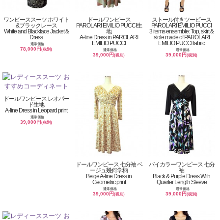
ワンピーススーツ ホワイト
ドールワンピース
ストール付きツーピース
&ブラックレース
PAROLARI EMILIO PUCCI生
PAROLARI EMILIO PUCCI
White and Blacklace Jacket &
地
3 items ensemble: Top, skirt &
Dress
A-line Dress in PAROLARI
stole made of PAROLARI
EMILIO PUCCI
EMILIO PUCCI fabric
通常価格
78,000円
(税別)
通常価格
通常価格
39,000円
39,000円
(税別)
(税別)
ドールワンピース レオパー
ド生地
A-line Dress in Leopard print
通常価格
39,000円
(税別)
ドールワンピース 七分袖 ベ
バイカラーワンピース 七分
ージュ幾何学柄
袖
Beige A-line Dress in
Black & Purple Dress With
Geometric print
Quarter Length Sleeve
通常価格
通常価格
39,000円
39,000円
(税別)
(税別)