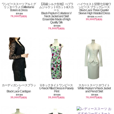
ワンピーススーツ アルミグ
【高級シルク生地】ぺプラ
ハイウエスト切替七分袖ワ
リッターラメ / Glitterlame
ムジャケットVカット&スカ
ンピース ブラックレース
Bolero & Dress
ート
Black Lace Three Quarter
Black Peplum Collarless V
Sleeve High Waisted Dress
通常価格
Neck Jacket and Skirt
78,000円
(税別)
通常価格 45,000円
Ensemble Made of High
39,000円
(税別)
Quality Silk
通常価格
78,000円
(税別)
カーディガン レースブラッ
Uネックタイトワンピース
スカートスーツ ホワイト
ク
U-Neck Fitted Dress in Paisely
White Peplum V-Neck Jacket
Black Lace Cardigan
Print
and Pencil Skirt
通常価格
通常価格
通常価格
39,000円
39,000円
78,000円
(税別)
(税別)
(税別)