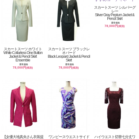
スカートスーツ シルバーグ
レー
Silver Gray Peplum Jacket &
Pencil Skirt
通常価格
78,000円
(税別)
スカートスーツ ホワイト
スカートスーツ ブラックレ
White Collarless One Button
オパード
Jacket & Pencil Skirt
Black Leopard Jacket & Pencil
Ensemble
Skirt
通常価格
通常価格
78,000円
78,000円
(税別)
(税別)
【女優大地真央さん衣装提
ワンピースウエストサイド
ハイウエスト切替七分丈ワ