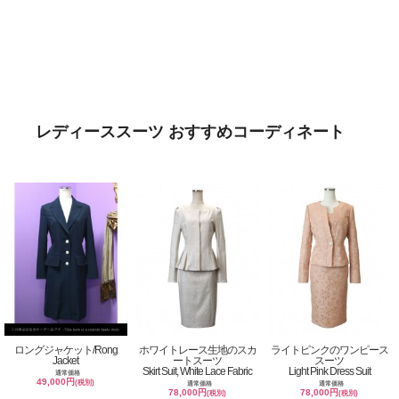
レディーススーツ おすすめコーディネート
ロングジャケット/Rong
ホワイトレース生地のスカ
ライトピンクのワンピース
Jacket
ートスーツ
スーツ
Skirt Suit, White Lace Fabric
Light Pink Dress Suit
通常価格
49,000円
(税別)
通常価格
通常価格
78,000円
78,000円
(税別)
(税別)