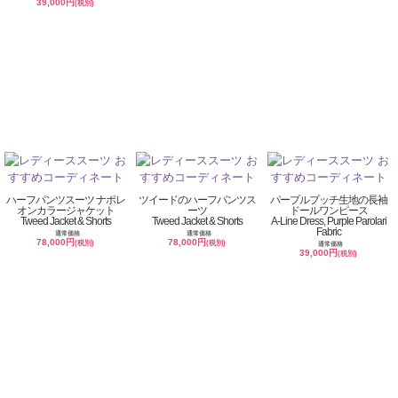
39,000円
(税別)
ハーフパンツスーツ ナポレ
ツイードのハーフパンツス
パープルプッチ生地の長袖
オンカラージャケット
ーツ
ドールワンピース
Tweed Jacket & Shorts
Tweed Jacket & Shorts
A-Line Dress, Purple Parolari
Fabric
通常価格
通常価格
78,000円
78,000円
(税別)
(税別)
通常価格
39,000円
(税別)