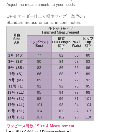
Adjust the measurements to your needs.
OP-9 オーダー仕上り標準サイズ：単位cm
Standard measurements: in centimeters
仕上がりサイズ
Finished Measurement
号数
総丈
ヒップ
Size
トップバスト
Full Length
ｳｴｽﾄ
Hip
AR
Bust
補正
Waist
補正
±7
±3
1号（4S）
77
82
60
80
3号（3S）
80
84
63
83
5号（SS）
83
86
66
86
7号（S）
86
88
69
89
9号（M）
89
90
72
92
11号（L）
92
92
75
95
13号（LL）
95
94
78
98
15号（3L）
98
96
81
101
17号（4L）
101
98
84
104
19号（5L）
104
100
87
107
21号（6L）
107
102
90
110
ワンピース号数 / Size & Measurement