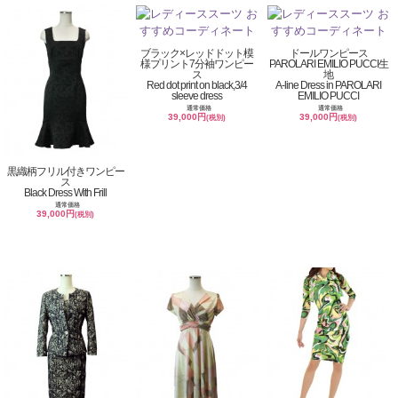
ブラック×レッドドット模
ドールワンピース
様プリント7分袖ワンピー
PAROLARI EMILIO PUCCI生
ス
地
Red dot print on black,3/4
A-line Dress in PAROLARI
sleeve dress
EMILIO PUCCI
通常価格
通常価格
39,000円
39,000円
(税別)
(税別)
黒織柄フリル付きワンピー
ス
Black Dress With Frill
通常価格
39,000円
(税別)