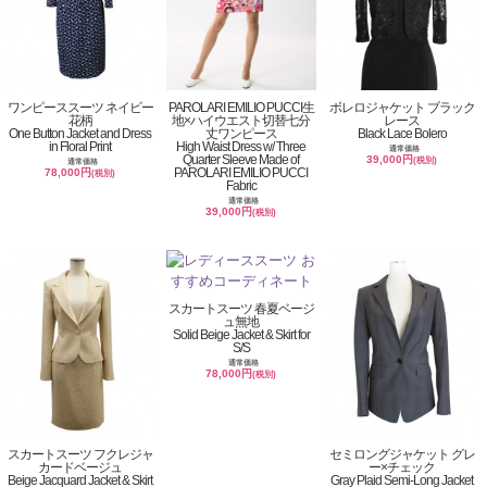
ワンピーススーツ ネイビー
PAROLARI EMILIO PUCCI生
ボレロジャケット ブラック
花柄
地×ハイウエスト切替七分
レース
One Button Jacket and Dress
丈ワンピース
Black Lace Bolero
in Floral Print
High Waist Dress w/ Three
通常価格
Quarter Sleeve Made of
39,000円
(税別)
通常価格
PAROLARI EMILIO PUCCI
78,000円
(税別)
Fabric
通常価格
39,000円
(税別)
スカートスーツ 春夏ベージ
ュ無地
Solid Beige Jacket & Skirt for
S/S
通常価格
78,000円
(税別)
スカートスーツ フクレジャ
セミロングジャケット グレ
カードベージュ
ー×チェック
Beige Jacquard Jacket & Skirt
Gray Plaid Semi-Long Jacket