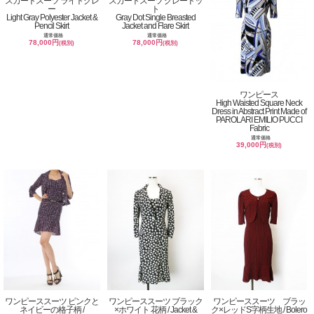
スカートスーツ ライトグレ
スカートスーツ グレードッ
ー
ト
Light Gray Polyester Jacket &
Gray Dot Single Breasted
Pencil Skirt
Jacket and Flare Skirt
通常価格
通常価格
78,000円
78,000円
(税別)
(税別)
ワンピース
High Waisted Square Neck
Dress in Abstract Print Made of
PAROLARI EMILIO PUCCI
Fabric
通常価格
39,000円
(税別)
ワンピーススーツ ピンクと
ワンピーススーツ ブラック
ワンピーススーツ ブラッ
ネイビーの格子柄 /
×ホワイト 花柄 / Jacket &
ク×レッドS字柄生地 / Bolero