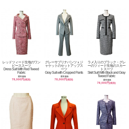
レッドツィード生地のワン
グレーサブリナパンツｘジ
ラメ入りのブラック・グレ
ピーススーツ
ャケットのセットアップス
ーのツィード生地のスカー
Dress Suit With Red Tweed
ーツ
トスーツ
Fabric
Gray Suit with Cropped Pants
Skirt Suit With Black and Gray
Tweed Fabric
通常価格
通常価格
78,000円
78,000円
(税別)
(税別)
通常価格
78,000円
(税別)