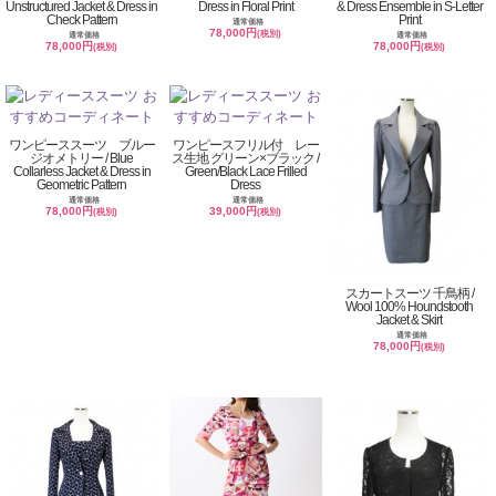
Unstructured Jacket & Dress in
Dress in Floral Print
& Dress Ensemble in S-Letter
Check Pattern
Print
通常価格
78,000円
(税別)
通常価格
通常価格
78,000円
78,000円
(税別)
(税別)
ワンピーススーツ ブルー
ワンピースフリル付 レー
ジオメトリー / Blue
ス生地 グリーン×ブラック /
Collarless Jacket & Dress in
Green/Black Lace Frilled
Geometric Pattern
Dress
通常価格
通常価格
78,000円
39,000円
(税別)
(税別)
スカートスーツ 千鳥柄 /
Wool 100% Houndstooth
Jacket & Skirt
通常価格
78,000円
(税別)