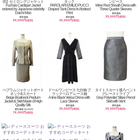
供】セミロングジャケット
タック
ンピース
Fuchsia Cardigan Jacket
PAROLARI EMILIO PUCCI
Wine Red Sheath Dress with
ordered by Japanese celebrity
Draped Tank Dress In Abstract
Three Quarter Sleeves
Daichi Mao
Print
通常価格
39,000円
(税別)
通常価格
通常価格
49,000円
39,000円
(税別)
(税別)
ぺプラムジャケットボート
ドールワンピース 七分袖 ブ
タイトスカート後ろベント
ネック&スカート
ラックベロア レース袖
グレーストライプ
Beige Boatneck Peplum
A-line Black Velour Dress with
Gray Polyester Stripe Pencil
Jacket & Skirt Made of High
Lace Sleeve
Skirt with Vent
Quality Silk
通常価格
通常価格
39,000円
39,000円
(税別)
(税別)
通常価格 98,000円
78,000円
(税別)