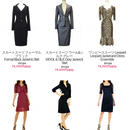
スカートスーツ フォーマル
スカートスーツ ウール&シ
ワンピーススーツ Leopard
ブラック
ルク グレー
Leopard Jacket and Dress
Formal Black Jacket & Skirt
WOOL & SILK Gray Jacket &
Ensemble
Skirt
通常価格
通常価格
78,000円
78,000円
(税別)
(税別)
通常価格
78,000円
(税別)