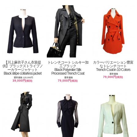
【川上麻衣子さん衣装提
トレンチコート シルキー加
カラーバリエーション豊富
供】ブラックストライプノ
工ブラック
なトレンチコート
ーカラージャケット
Black Polyester Silk
Trench Coat in 10 Colors
Black stripe collarless jacket
Processed Trench Coat
通常価格
79,000円
(税別)
通常価格 120,000円
通常価格
39,000円
79,000円
(税別)
(税別)