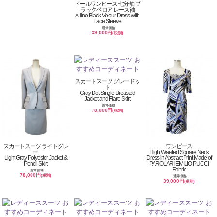
ドールワンピース 七分袖 ブ
ラックベロア レース袖
A-line Black Velour Dress with
Lace Sleeve
通常価格
39,000円
(税別)
スカートスーツ グレードッ
ト
Gray Dot Single Breasted
Jacket and Flare Skirt
通常価格
78,000円
(税別)
スカートスーツ ライトグレ
ワンピース
ー
High Waisted Square Neck
Light Gray Polyester Jacket &
Dress in Abstract Print Made of
Pencil Skirt
PAROLARI EMILIO PUCCI
Fabric
通常価格
78,000円
(税別)
通常価格
39,000円
(税別)