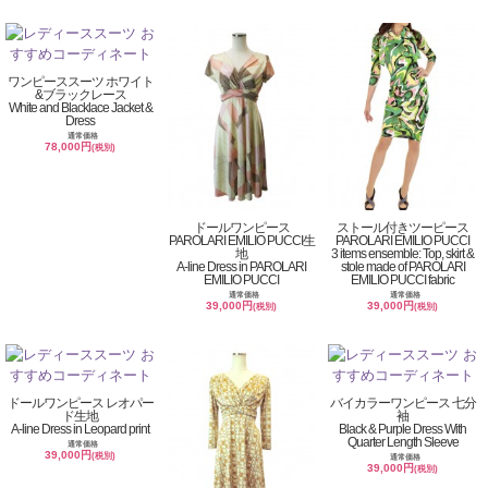
ワンピーススーツ ホワイト
&ブラックレース
White and Blacklace Jacket &
Dress
通常価格
78,000円
(税別)
ドールワンピース
ストール付きツーピース
PAROLARI EMILIO PUCCI生
PAROLARI EMILIO PUCCI
地
3 items ensemble: Top, skirt &
A-line Dress in PAROLARI
stole made of PAROLARI
EMILIO PUCCI
EMILIO PUCCI fabric
通常価格
通常価格
39,000円
39,000円
(税別)
(税別)
ドールワンピース レオパー
バイカラーワンピース 七分
ド生地
袖
A-line Dress in Leopard print
Black & Purple Dress With
Quarter Length Sleeve
通常価格
39,000円
(税別)
通常価格
39,000円
(税別)