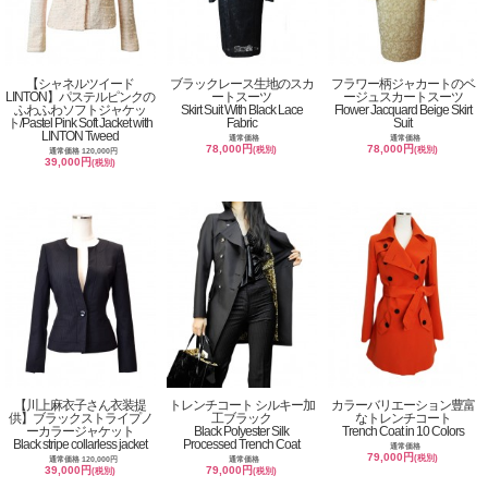
【シャネルツイード
ブラックレース生地のスカ
フラワー柄ジャカートのベ
LINTON】パステルピンクの
ートスーツ
ージュスカートスーツ
ふわふわソフトジャケッ
Skirt Suit With Black Lace
Flower Jacquard Beige Skirt
ト/Pastel Pink Soft Jacket with
Fabric
Suit
LINTON Tweed
通常価格
通常価格
78,000円
78,000円
(税別)
(税別)
通常価格 120,000円
39,000円
(税別)
【川上麻衣子さん衣装提
トレンチコート シルキー加
カラーバリエーション豊富
供】ブラックストライプノ
工ブラック
なトレンチコート
ーカラージャケット
Black Polyester Silk
Trench Coat in 10 Colors
Black stripe collarless jacket
Processed Trench Coat
通常価格
79,000円
(税別)
通常価格 120,000円
通常価格
39,000円
79,000円
(税別)
(税別)