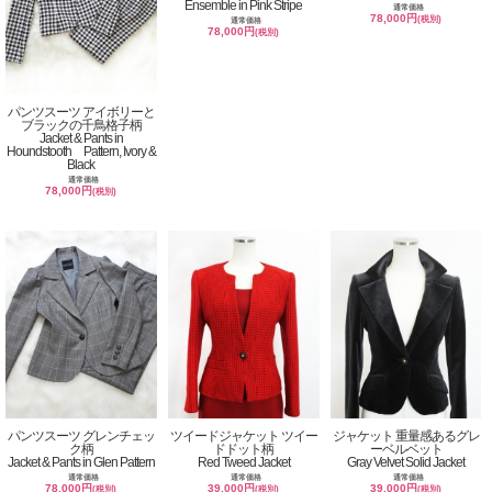
Ensemble in Pink Stripe
通常価格
78,000円
(税別)
通常価格
78,000円
(税別)
パンツスーツ アイボリーと
ブラックの千鳥格子柄
Jacket & Pants in
Houndstooth Pattern, Ivory &
Black
通常価格
78,000円
(税別)
パンツスーツ グレンチェッ
ツイードジャケット ツイー
ジャケット 重量感あるグレ
ク柄
ドドット柄
ーベルベット
Jacket & Pants in Glen Pattern
Red Tweed Jacket
Gray Velvet Solid Jacket
通常価格
通常価格
通常価格
78,000円
39,000円
39,000円
(税別)
(税別)
(税別)