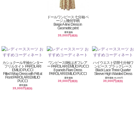
ドールワンピース 七分袖 ベ
ージュ幾何学柄
Beige A-line Dress in
Geometric print
通常価格
39,000円
(税別)
カシュクール半袖センター
ワンピース8枚はぎフレア
ハイウエスト切替七分袖ワ
フリルタイト PAROLARI
ー PAROLARI EMILIO PUCCI
ンピース ブラックレース
EMILIO PUCCI
8 panels Flare Dress
Black Lace Three Quarter
Fitted Wrap Dress with Frill at
PAROLARI EMILIO PUCCI
Sleeve High Waisted Dress
Front PAROLARI EMILIO
通常価格
通常価格 45,000円
PUCCI
39,000円
39,000円
(税別)
(税別)
通常価格
39,000円
(税別)