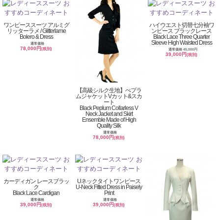
ワンピーススーツ アルミグ
ハイウエスト切替七分袖ワ
リッターラメ / Glitterlame
ンピース ブラックレース
Bolero & Dress
Black Lace Three Quarter
Sleeve High Waisted Dress
通常価格
78,000円
(税別)
通常価格 45,000円
39,000円
(税別)
【高級シルク生地】ぺプラ
ムジャケットVカット&スカ
ート
Black Peplum Collarless V
Neck Jacket and Skirt
Ensemble Made of High
Quality Silk
通常価格
78,000円
(税別)
カーディガン レースブラッ
Uネックタイトワンピース
ク
U-Neck Fitted Dress in Paisely
Black Lace Cardigan
Print
通常価格
通常価格
39,000円
39,000円
(税別)
(税別)