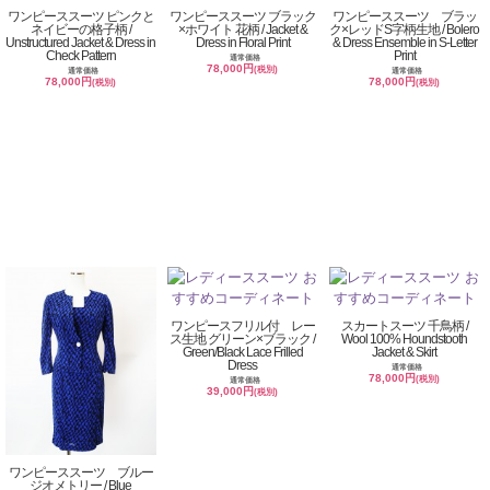
ワンピーススーツ ピンクと
ワンピーススーツ ブラック
ワンピーススーツ ブラッ
ネイビーの格子柄 /
×ホワイト 花柄 / Jacket &
ク×レッドS字柄生地 / Bolero
Unstructured Jacket & Dress in
Dress in Floral Print
& Dress Ensemble in S-Letter
Check Pattern
Print
通常価格
78,000円
(税別)
通常価格
通常価格
78,000円
78,000円
(税別)
(税別)
ワンピースフリル付 レー
スカートスーツ 千鳥柄 /
ス生地 グリーン×ブラック /
Wool 100% Houndstooth
Green/Black Lace Frilled
Jacket & Skirt
Dress
通常価格
78,000円
(税別)
通常価格
39,000円
(税別)
ワンピーススーツ ブルー
ジオメトリー / Blue