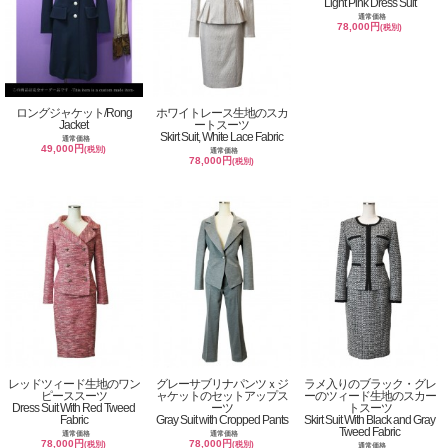
Light Pink Dress Suit
通常価格
78,000円
(税別)
ロングジャケット/Rong
ホワイトレース生地のスカ
Jacket
ートスーツ
Skirt Suit, White Lace Fabric
通常価格
49,000円
(税別)
通常価格
78,000円
(税別)
レッドツィード生地のワン
グレーサブリナパンツｘジ
ラメ入りのブラック・グレ
ピーススーツ
ャケットのセットアップス
ーのツィード生地のスカー
Dress Suit With Red Tweed
ーツ
トスーツ
Fabric
Gray Suit with Cropped Pants
Skirt Suit With Black and Gray
Tweed Fabric
通常価格
通常価格
78,000円
78,000円
(税別)
(税別)
通常価格