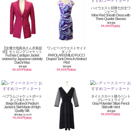
ハイウエスト切替七分丈ワ
ンピース
Wine Red Sheath Dress with
Three Quarter Sleeves
通常価格
39,000円
(税別)
【女優大地真央さん衣装提
ワンピースウエストサイド
供】セミロングジャケット
タック
Fuchsia Cardigan Jacket
PAROLARI EMILIO PUCCI
ordered by Japanese celebrity
Draped Tank Dress In Abstract
Daichi Mao
Print
通常価格
通常価格
49,000円
39,000円
(税別)
(税別)
ぺプラムジャケットボート
タイトスカート後ろベント
ネック&スカート
グレーストライプ
Beige Boatneck Peplum
Gray Polyester Stripe Pencil
Jacket & Skirt Made of High
Skirt with Vent
Quality Silk
通常価格
39,000円
(税別)
通常価格 98,000円
78,000円
(税別)