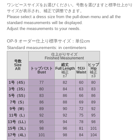
ワンピースサイズをお選びください。号数を選びますと標準仕上がり
サイズが表示され、補正で調整できます。
Please select a dress size from the pull-down menu and all the
standard measurements will be displayed.
Adjust the measurements to your needs.
OP-9 オーダー仕上り標準サイズ：単位cm
Standard measurements: in centimeters
仕上がりサイズ
Finished Measurement
号数
総丈
ヒップ
Size
トップバスト
Full Length
ｳｴｽﾄ
Hip
AR
Bust
補正
Waist
補正
±7
±3
1号（4S）
77
82
60
80
3号（3S）
80
84
63
83
5号（SS）
83
86
66
86
7号（S）
86
88
69
89
9号（M）
89
90
72
92
11号（L）
92
92
75
95
13号（LL）
95
94
78
98
15号（3L）
98
96
81
101
17号（4L）
101
98
84
104