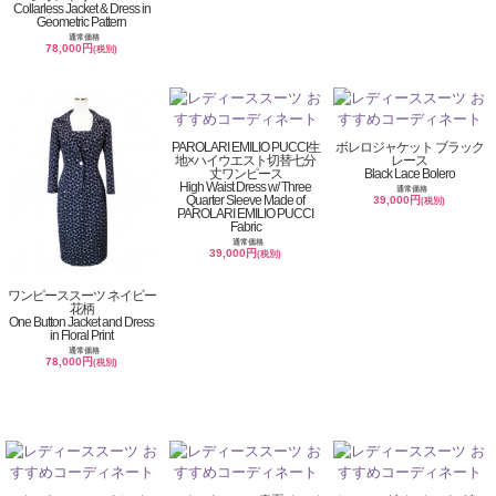
Collarless Jacket & Dress in
Geometric Pattern
通常価格
78,000円
(税別)
PAROLARI EMILIO PUCCI生
ボレロジャケット ブラック
地×ハイウエスト切替七分
レース
丈ワンピース
Black Lace Bolero
High Waist Dress w/ Three
通常価格
Quarter Sleeve Made of
39,000円
(税別)
PAROLARI EMILIO PUCCI
Fabric
通常価格
39,000円
(税別)
ワンピーススーツ ネイビー
花柄
One Button Jacket and Dress
in Floral Print
通常価格
78,000円
(税別)