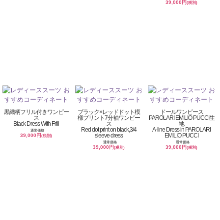
39,000円
(税別)
黒織柄フリル付きワンピー
ブラック×レッドドット模
ドールワンピース
ス
様プリント7分袖ワンピー
PAROLARI EMILIO PUCCI生
Black Dress With Frill
ス
地
Red dot print on black,3/4
A-line Dress in PAROLARI
通常価格
sleeve dress
EMILIO PUCCI
39,000円
(税別)
通常価格
通常価格
39,000円
39,000円
(税別)
(税別)