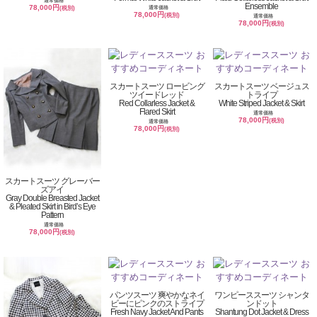
通常価格
Ensemble
78,000円
通常価格
(税別)
78,000円
(税別)
通常価格
78,000円
(税別)
スカートスーツ ロービング
スカートスーツ ベージュス
ツイードレッド
トライプ
Red Collarless Jacket &
White Striped Jacket & Skirt
Flared Skirt
通常価格
78,000円
(税別)
通常価格
78,000円
(税別)
スカートスーツ グレーバー
ズアイ
Gray Double Breasted Jacket
& Pleated Skirt in Bird’s Eye
Pattern
通常価格
78,000円
(税別)
パンツスーツ 爽やかなネイ
ワンピーススーツ シャンタ
ビーにピンクのストライプ
ンドット
Fresh Navy Jacket And Pants
Shantung Dot Jacket & Dress