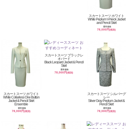
スカートスーツ ホワイト
White Peplum V-Neck Jacket
and Pencil Skirt
通常価格
78,000円
(税別)
スカートスーツ ブラックレ
オパード
Black Leopard Jacket & Pencil
Skirt
通常価格
78,000円
(税別)
スカートスーツ ホワイト
スカートスーツ シルバーグ
White Collarless One Button
レー
Jacket & Pencil Skirt
Silver Gray Peplum Jacket &
Ensemble
Pencil Skirt
通常価格
通常価格
78,000円
78,000円
(税別)
(税別)