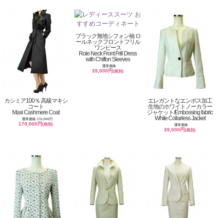
ブラック無地シフォン袖 ロ
ールネックフロントフリル
ワンピース
Role Neck Front Frill Dress
with Chiffon Sleeves
通常価格
39,000円
(税別)
カシミア100％ 高級マキシ
エレガントなエンボス加工
コート
生地のホワイトノーカラー
Maxi Cashmere Coat
ジャケット/Embossing fabric
White Collarless Jacket
通常価格 170,000円
170,000円
(税別)
通常価格
39,000円
(税別)