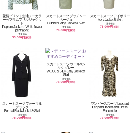
花柄プリント生地ノーカラ
スカートスーツ ブッチャー
スカートスーツ アイボリー
ーぺプラムフリルジャケッ
ベージュ
Ivory Jacket & Skirt
ト
Butcher Beige Jacket & Skirt
通常価格
Peplum Jacket of White flower
78,000円
(税別)
通常価格
print fabric
78,000円
(税別)
通常価格
39,000円
(税別)
スカートスーツ ウール&シ
ルク グレー
WOOL & SILK Gray Jacket &
Skirt
通常価格
78,000円
(税別)
スカートスーツ フォーマル
ワンピーススーツ Leopard
ブラック
Leopard Jacket and Dress
Formal Black Jacket & Skirt
Ensemble
通常価格
通常価格
78,000円
78,000円
(税別)
(税別)