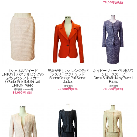
78,000円
(税別)
【シャネルツイード
光沢が美しいオレンジ色パ
ネイビーツィード生地のワ
LINTON】パステルピンクの
フスリーブジャケット
ンピーススーツ
ふわふわソフトスカー
Sheen Orange Puff Sleeve
Dress Suit With Navy Tweed
ト/Pastel Pink Soft Skirt with
Jacket
Fabric
LINTON Tweed
通常価格
通常価格
39,000円
78,000円
(税別)
(税別)
通常価格 120,000円
39,000円
(税別)