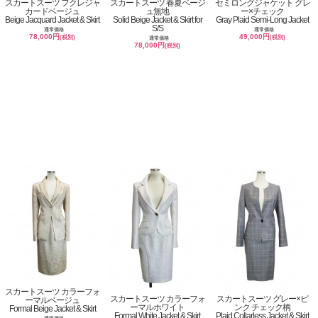
スカートスーツ フクレジャ
スカートスーツ 春夏ベージ
セミロングジャケット グレ
カードベージュ
ュ無地
ー×チェック
Beige Jacquard Jacket & Skirt
Solid Beige Jacket & Skirt for
Gray Plaid Semi-Long Jacket
S/S
通常価格
通常価格
78,000円
49,000円
(税別)
(税別)
通常価格
78,000円
(税別)
スカートスーツ カラーフォ
スカートスーツ カラーフォ
スカートスーツ グレー×ピ
ーマルベージュ
ーマルホワイト
ンク チェック柄
Formal Beige Jacket & Skirt
Formal White Jacket & Skirt
Plaid Collarless Jacket & Skirt