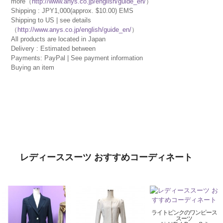
more（
http://www.anys.co.jp/english/guide_en/
）
Shipping : JPY1,000(approx. $10.00) EMS
Shipping to US | see details
（
http://www.anys.co.jp/english/guide_en/
）
All products are located in Japan
Delivery : Estimated between
Payments: PayPal | See payment information
Buying an item
レディーススーツ おすすめコーディネート
ライトピンクのワンピース
スーツ