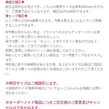
◆総丈補正◆
総丈は背中心の長さです。こちらの標準サイズは身長162cmのモデル
で、丁度膝下あたりになります。補正は±7cm対応できます。
◆ヒップ補正◆
ヒップ周りが±3cm調整できます。号数を変えることなくサイズ調整
することができます。
※
号数が分からない方は、ブラジャーの上からアンダーバストを測
り、サイズ表と照らし合わせましょう。
採寸の際、メジャーを「キュッ」と当ててきつく測るのではなく、
「ゆったりめ」に当ててお測りください。
実際に着用した時のフィット感を意識してみてください。
※
ゆったりご着用いただきたい場合は、ワン号数アップをオススメし
ます。
※
生地に若干の伸縮性があります為、仕上がりサイズは表記(ご指定)
サイズより数ミリの誤差が生じる場合がございますのでご了承くださ
い。
※特注サイズはご相談応じます。
※規格外サイズ/無料外補正については »
こちらからお気軽にお問い
合わせください。
※オーダーメイド商品につきご注文後のご変更及びキャン
セルはできかねます。