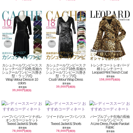
カシュクールワンピース ス
カシュクールワンピース ク
トレンチコート レオパード
トレッチベロア10色 長袖カ
ラッシュベロア18色 長袖カ
柄トレンチコート
シュクールワンピース(巻き
シュクールワンピース(巻き
Leopard Print Trench Coat
型・ラップ式)
型・ラップ式)
通常価格
Wrap Velour Dress in 10
Crush Velour Wrap Dress
158,000円
(税別)
colors
通常価格
39,000円
(税別)
通常価格
39,000円
(税別)
ハーフパンツスーツ ナポレ
ツイードのハーフパンツス
パープルプッチ生地の長袖
オンカラージャケット
ーツ
ドールワンピース
Tweed Jacket & Shorts
Tweed Jacket & Shorts
A-Line Dress, Purple Parolari
Fabric
通常価格
通常価格
78,000円
78,000円
(税別)
(税別)
通常価格