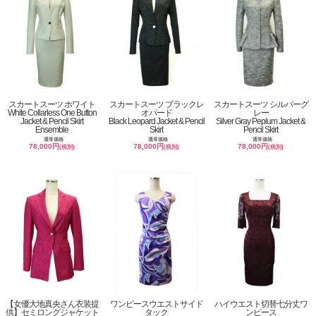
スカートスーツ ホワイト
スカートスーツ ブラックレ
スカートスーツ シルバーグ
White Collarless One Button
オパード
レー
Jacket & Pencil Skirt
Black Leopard Jacket & Pencil
Silver Gray Peplum Jacket &
Ensemble
Skirt
Pencil Skirt
通常価格
通常価格
通常価格
78,000円
78,000円
78,000円
(税別)
(税別)
(税別)
【女優大地真央さん衣装提
ワンピースウエストサイド
ハイウエスト切替七分丈ワ
供】セミロングジャケット
タック
ンピース