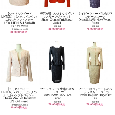
【シャネルツイード
光沢が美しいオレンジ色パ
ネイビーツィード生地のワ
LINTON】パステルピンクの
フスリーブジャケット
ンピーススーツ
ふわふわソフトスカー
Sheen Orange Puff Sleeve
Dress Suit With Navy Tweed
ト/Pastel Pink Soft Skirt with
Jacket
Fabric
LINTON Tweed
通常価格
通常価格
39,000円
78,000円
(税別)
(税別)
通常価格 120,000円
39,000円
(税別)
【シャネルツイード
ブラックレース生地のスカ
フラワー柄ジャカートのベ
LINTON】パステルピンクの
ートスーツ
ージュスカートスーツ
ふわふわソフトジャケッ
Skirt Suit With Black Lace
Flower Jacquard Beige Skirt
ト/Pastel Pink Soft Jacket with
Fabric
Suit
LINTON Tweed
通常価格
通常価格
78,000円
78,000円
(税別)
(税別)
通常価格 120,000円
39,000円
(税別)