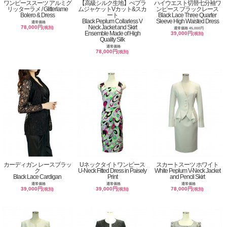
ワンピーススーツ アルミグ
【高級シルク生地】ぺプラ
ハイウエスト切替七分袖ワ
リッターラメ / Glitterlame
ムジャケットVカット&スカ
ンピース ブラックレース
Bolero & Dress
ート
Black Lace Three Quarter
Black Peplum Collarless V
Sleeve High Waisted Dress
通常価格
Neck Jacket and Skirt
78,000円
(税別)
通常価格 45,000円
Ensemble Made of High
39,000円
(税別)
Quality Silk
通常価格
78,000円
(税別)
カーディガン レースブラッ
Uネックタイトワンピース
スカートスーツ ホワイト
ク
U-Neck Fitted Dress in Paisely
White Peplum V-Neck Jacket
Black Lace Cardigan
Print
and Pencil Skirt
通常価格
通常価格
通常価格
39,000円
39,000円
78,000円
(税別)
(税別)
(税別)