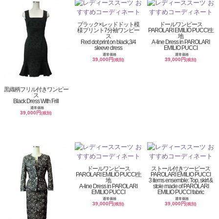
ブラック×レッドドット模
ドールワンピース
様プリント7分袖ワンピー
PAROLARI EMILIO PUCCI生
ス
地
Red dot print on black,3/4
A-line Dress in PAROLARI
sleeve dress
EMILIO PUCCI
通常価格
通常価格
39,000円
39,000円
(税別)
(税別)
黒織柄フリル付きワンピー
ス
Black Dress With Frill
通常価格
39,000円
(税別)
ドールワンピース
ストール付きツーピース
PAROLARI EMILIO PUCCI生
PAROLARI EMILIO PUCCI
地
3 items ensemble: Top, skirt &
A-line Dress in PAROLARI
stole made of PAROLARI
EMILIO PUCCI
EMILIO PUCCI fabric
通常価格
通常価格
39,000円
39,000円
(税別)
(税別)