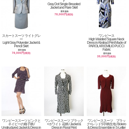
ト
Gray Dot Single Breasted
Jacket and Flare Skirt
通常価格
78,000円
(税別)
スカートスーツ ライトグレ
ワンピース
ー
High Waisted Square Neck
Light Gray Polyester Jacket &
Dress in Abstract Print Made of
Pencil Skirt
PAROLARI EMILIO PUCCI
Fabric
通常価格
78,000円
(税別)
通常価格
39,000円
(税別)
ワンピーススーツ ピンクと
ワンピーススーツ ブラック
ワンピーススーツ ブラッ
ネイビーの格子柄 /
×ホワイト 花柄 / Jacket &
ク×レッドS字柄生地 / Bolero
Unstructured Jacket & Dress in
Dress in Floral Print
& Dress Ensemble in S-Letter