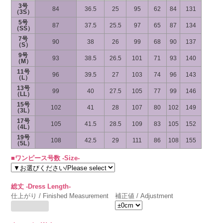
3号
84
36.5
25
95
62
84
131
（3S）
5号
87
37.5
25.5
97
65
87
134
（SS）
7号
90
38
26
99
68
90
137
（S）
9号
93
38.5
26.5
101
71
93
140
（M）
11号
96
39.5
27
103
74
96
143
（L）
13号
99
40
27.5
105
77
99
146
（LL）
15号
102
41
28
107
80
102
149
（3L）
17号
105
41.5
28.5
109
83
105
152
（4L）
19号
108
42.5
29
111
86
108
155
（5L）
■ワンピース号数 -Size-
総丈 -Dress Length-
仕上がり / Finished Measurement
補正値 / Adjustment