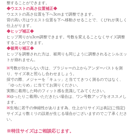
整することができます。
◆ウエストの高さ位置補正◆
ウエストの高さ位置を下へ3cmまで調整できます。
背の高い方はウエスト位置を下へ移動させることで、くびれが美しく
仕上がります。
◆ヒップ補正◆
ヒップ周りが±3cm調整できます。号数を変えることなくサイズ調整
することができます。
◆裾周り補正◆
ヒップを調整された方は、裾周りも同じように調整されるとシルエッ
トが崩れません。
※
号数が分からない方は、ブラジャーの上からアンダーバストを測
り、サイズ表と照らし合わせましょう。
採寸の際、メジャーを「キュッ」と当ててきつく測るのではなく、
「ゆったりめ」に当ててお測りください。
実際に着用した時のフィット感を意識してみてください。
※
ゆったりご着用いただきたい場合は、ワン号数アップをオススメし
ます。
※
生地に若干の伸縮性があります為、仕上がりサイズは表記(ご指定)
サイズより数ミリの誤差が生じる場合がございますのでご了承くださ
い。
※特注サイズはご相談応じます。