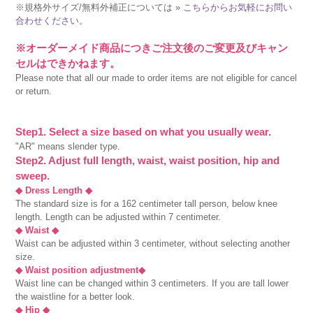
※規格外サイズ/無料外補正については »
こちらからお気軽にお問い
合わせください。
※オーダーメイド商品につきご注文後のご変更及びキャン
セルはできかねます。
Please note that all our made to order items are not eligible for cancel
or return.
Step1. Select a size based on what you usually wear.
"AR" means slender type.
Step2. Adjust full length, waist, waist position, hip and
sweep.
◆ Dress Length ◆
The standard size is for a 162 centimeter tall person, below knee
length. Length can be adjusted within 7 centimeter.
◆ Waist ◆
Waist can be adjusted within 3 centimeter, without selecting another
size.
◆ Waist position adjustment◆
Waist line can be changed within 3 centimeters. If you are tall lower
the waistline for a better look.
◆ Hip ◆