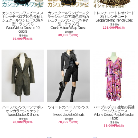
カシュクールワンピース ス
カシュクールワンピース ク
トレンチコート レオパード
トレッチベロア10色 長袖カ
ラッシュベロア18色 長袖カ
柄トレンチコート
シュクールワンピース(巻き
シュクールワンピース(巻き
Leopard Print Trench Coat
型・ラップ式)
型・ラップ式)
通常価格
Wrap Velour Dress in 10
Crush Velour Wrap Dress
158,000円
(税別)
colors
通常価格
39,000円
(税別)
通常価格
39,000円
(税別)
ハーフパンツスーツ ナポレ
ツイードのハーフパンツス
パープルプッチ生地の長袖
オンカラージャケット
ーツ
ドールワンピース
Tweed Jacket & Shorts
Tweed Jacket & Shorts
A-Line Dress, Purple Parolari
Fabric
通常価格
通常価格
78,000円
78,000円
(税別)
(税別)
通常価格
39,000円
(税別)