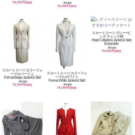
78,000円
(税別)
通常価格
78,000円
(税別)
スカートスーツ グレー×ピ
ンク チェック柄
Plaid Collarless Jacket & Skirt
Ensemble
通常価格
78,000円
(税別)
スカートスーツ カラーフォ
スカートスーツ カラーフォ
ーマルベージュ
ーマルホワイト
Formal Beige Jacket & Skirt
Formal White Jacket & Skirt
通常価格
78,000円
通常価格
(税別)
78,000円
(税別)