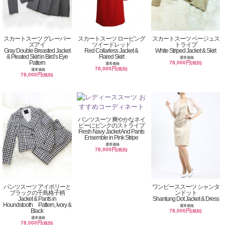
スカートスーツ グレーバー
スカートスーツ ロービング
スカートスーツ ベージュス
ズアイ
ツイードレッド
トライプ
Gray Double Breasted Jacket
Red Collarless Jacket &
White Striped Jacket & Skirt
& Pleated Skirt in Bird’s Eye
Flared Skirt
通常価格
Pattern
78,000円
(税別)
通常価格
78,000円
(税別)
通常価格
78,000円
(税別)
パンツスーツ 爽やかなネイ
ビーにピンクのストライプ
Fresh Navy Jacket And Pants
Ensemble in Pink Stripe
通常価格
78,000円
(税別)
パンツスーツ アイボリーと
ワンピーススーツ シャンタ
ブラックの千鳥格子柄
ンドット
Jacket & Pants in
Shantung Dot Jacket & Dress
Houndstooth Pattern, Ivory &
通常価格
Black
78,000円
(税別)
通常価格
78,000円
(税別)