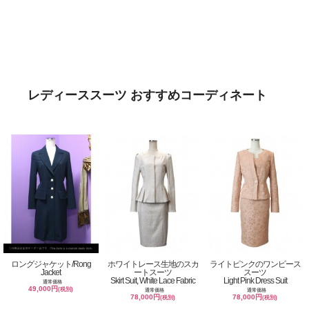
レディーススーツ おすすめコーディネート
ロングジャケット/Rong
ホワイトレース生地のスカ
ライトピンクのワンピース
Jacket
ートスーツ
スーツ
Skirt Suit, White Lace Fabric
Light Pink Dress Suit
通常価格
49,000円
(税別)
通常価格
通常価格
78,000円
78,000円
(税別)
(税別)