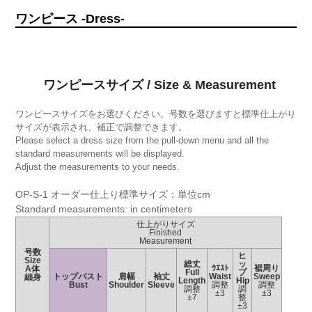
ワンピース -Dress-
ワンピースサイズ / Size & Measurement
ワンピースサイズをお選びください。号数を選びますと標準仕上がり
サイズが表示され、補正で調整できます。
Please select a dress size from the pull-down menu and all the
standard measurements will be displayed.
Adjust the measurements to your needs.
OP-S-1 オーダー仕上り標準サイズ：単位cm
Standard measurements: in centimeters
仕上がりサイズ
Finished
Measurement
号数
ヒ
Size
総丈
ッ
ｳｴｽﾄ
裾周り
A体
Full
プ
トップバスト
肩幅
袖丈
Waist
Sweep
細身
Length
Hip
Bust
Shoulder
Sleeve
調整
調整
調整
調
±3
±3
±7
整
±3