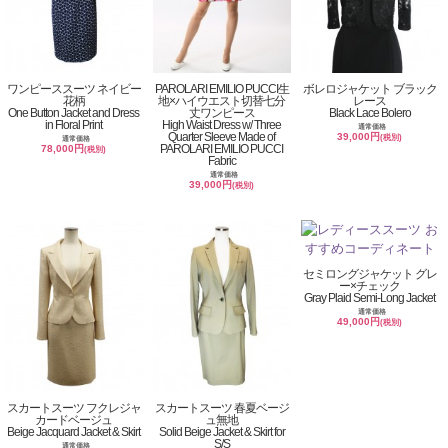
ワンピーススーツ ネイビー
PAROLARI EMILIO PUCCI生
ボレロジャケット ブラック
花柄
地×ハイウエスト切替七分
レース
One Button Jacket and Dress
丈ワンピース
Black Lace Bolero
in Floral Print
High Waist Dress w/ Three
通常価格
Quarter Sleeve Made of
39,000円
(税別)
通常価格
PAROLARI EMILIO PUCCI
78,000円
(税別)
Fabric
通常価格
39,000円
(税別)
セミロングジャケット グレ
ー×チェック
Gray Plaid Semi-Long Jacket
通常価格
49,000円
(税別)
スカートスーツ フクレジャ
スカートスーツ 春夏ベージ
カードベージュ
ュ無地
Beige Jacquard Jacket & Skirt
Solid Beige Jacket & Skirt for
S/S
通常価格