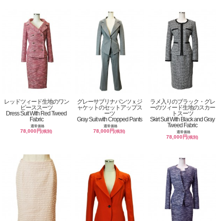
レッドツィード生地のワン
グレーサブリナパンツｘジ
ラメ入りのブラック・グレ
ピーススーツ
ャケットのセットアップス
ーのツィード生地のスカー
Dress Suit With Red Tweed
ーツ
トスーツ
Fabric
Gray Suit with Cropped Pants
Skirt Suit With Black and Gray
Tweed Fabric
通常価格
通常価格
78,000円
78,000円
(税別)
(税別)
通常価格
78,000円
(税別)