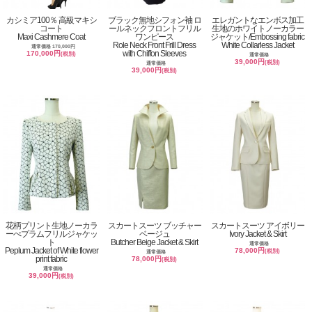
カシミア100％ 高級マキシ
ブラック無地シフォン袖 ロ
エレガントなエンボス加工
コート
ールネックフロントフリル
生地のホワイトノーカラー
Maxi Cashmere Coat
ワンピース
ジャケット/Embossing fabric
Role Neck Front Frill Dress
White Collarless Jacket
通常価格 170,000円
with Chiffon Sleeves
170,000円
(税別)
通常価格
39,000円
(税別)
通常価格
39,000円
(税別)
花柄プリント生地ノーカラ
スカートスーツ ブッチャー
スカートスーツ アイボリー
ーぺプラムフリルジャケッ
ベージュ
Ivory Jacket & Skirt
ト
Butcher Beige Jacket & Skirt
通常価格
Peplum Jacket of White flower
78,000円
(税別)
通常価格
print fabric
78,000円
(税別)
通常価格
39,000円
(税別)