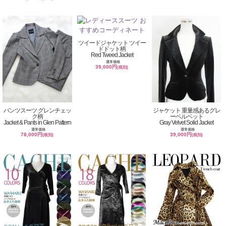
ツイードジャケット ツイー
ドドット柄
Red Tweed Jacket
通常価格
39,000円
(税別)
パンツスーツ グレンチェッ
ジャケット 重量感あるグレ
ク柄
ーベルベット
Jacket & Pants in Glen Pattern
Gray Velvet Solid Jacket
通常価格
通常価格
78,000円
39,000円
(税別)
(税別)