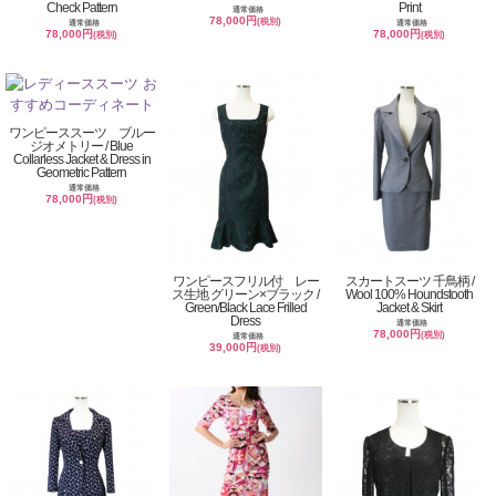
Check Pattern
Print
通常価格
78,000円
(税別)
通常価格
通常価格
78,000円
78,000円
(税別)
(税別)
ワンピーススーツ ブルー
ジオメトリー / Blue
Collarless Jacket & Dress in
Geometric Pattern
通常価格
78,000円
(税別)
ワンピースフリル付 レー
スカートスーツ 千鳥柄 /
ス生地 グリーン×ブラック /
Wool 100% Houndstooth
Green/Black Lace Frilled
Jacket & Skirt
Dress
通常価格
78,000円
(税別)
通常価格
39,000円
(税別)