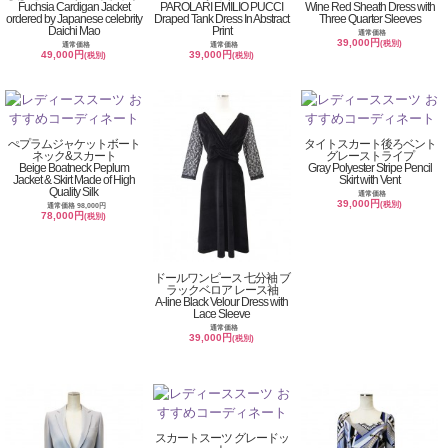
Fuchsia Cardigan Jacket
PAROLARI EMILIO PUCCI
Wine Red Sheath Dress with
ordered by Japanese celebrity
Draped Tank Dress In Abstract
Three Quarter Sleeves
Daichi Mao
Print
通常価格
39,000円
(税別)
通常価格
通常価格
49,000円
39,000円
(税別)
(税別)
ぺプラムジャケットボート
タイトスカート後ろベント
ネック&スカート
グレーストライプ
Beige Boatneck Peplum
Gray Polyester Stripe Pencil
Jacket & Skirt Made of High
Skirt with Vent
Quality Silk
通常価格
39,000円
(税別)
通常価格 98,000円
78,000円
(税別)
ドールワンピース 七分袖 ブ
ラックベロア レース袖
A-line Black Velour Dress with
Lace Sleeve
通常価格
39,000円
(税別)
スカートスーツ グレードッ