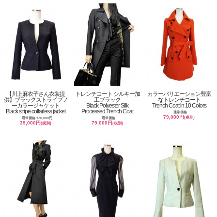
【川上麻衣子さん衣装提
トレンチコート シルキー加
カラーバリエーション豊富
供】ブラックストライプノ
工ブラック
なトレンチコート
ーカラージャケット
Black Polyester Silk
Trench Coat in 10 Colors
Black stripe collarless jacket
Processed Trench Coat
通常価格
79,000円
(税別)
通常価格 120,000円
通常価格
39,000円
79,000円
(税別)
(税別)