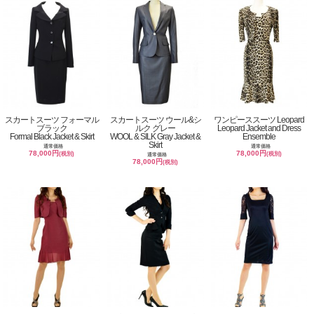
スカートスーツ フォーマル
スカートスーツ ウール&シ
ワンピーススーツ Leopard
ブラック
ルク グレー
Leopard Jacket and Dress
Formal Black Jacket & Skirt
WOOL & SILK Gray Jacket &
Ensemble
Skirt
通常価格
通常価格
78,000円
78,000円
(税別)
(税別)
通常価格
78,000円
(税別)