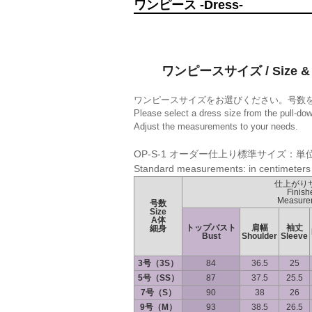
ワンピース -Dress-
ワンピースサイズ / Size & 
ワンピースサイズをお選びください。号数
Please select a dress size from the pull-do
Adjust the measurements to your needs.
OP-S-1 オーダー仕上り標準サイズ：単
Standard measurements: in centimeters
仕上がり
Finish
Measure
号数
Size
A体
トップバスト
肩幅
袖丈
細身
Bust
Shoulder
Sleeve
3号（3S）
84
36.5
25
5号（SS）
87
37.5
25.5
7号（S）
90
38
26
9号（M）
93
38.5
26.5