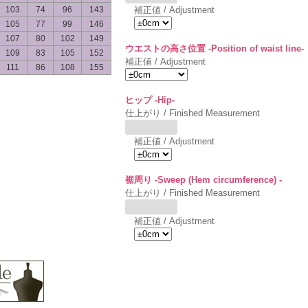
103
74
96
143
補正値 / Adjustment
105
77
99
146
107
80
102
149
ウエストの高さ位置 -Position of waist line-
109
83
105
152
補正値 / Adjustment
111
86
108
155
ヒップ -Hip-
仕上がり / Finished Measurement
補正値 / Adjustment
裾周り -Sweep (Hem circumference) -
仕上がり / Finished Measurement
補正値 / Adjustment