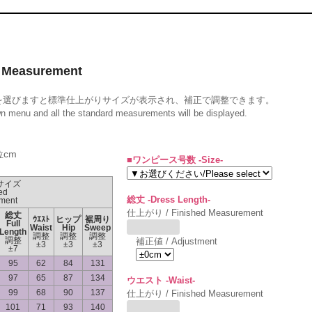
Measurement
を選びますと標準仕上がりサイズが表示され、補正で調整できます。
wn menu and all the standard measurements will be displayed.
位cm
■ワンピース号数 -Size-
サイズ
ed
総丈 -Dress Length-
ment
仕上がり / Finished Measurement
総丈
ｳｴｽﾄ
ヒップ
裾周り
Full
Waist
Hip
Sweep
Length
調整
調整
調整
調整
補正値 / Adjustment
±3
±3
±3
±7
95
62
84
131
97
65
87
134
ウエスト -Waist-
99
68
90
137
仕上がり / Finished Measurement
101
71
93
140