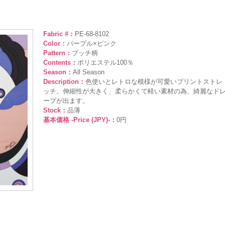
Fabric #：
PE-68-8102
Color：
パープル×ピンク
Pattern：
プッチ柄
Contents：
ポリエステル100％
Season：
All Season
Description：
色使いとレトロな模様が可愛いプリントストレ
ッチ。伸縮性が大きく、柔らかくて軽い素材の為、綺麗なド
ープが出ます。
Stock：
品薄
基本価格 -Price (JPY)-：
0円