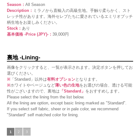
Season：
All Season
Description：
ミラノから直輸入の高級生地。手触り柔らかく、スト
レッチ性があります。海外セレブたちに愛されているエミリオプッチ
柄生地をお楽しみください。
Stock：
あり
基本価格 -Price (JPY)-：
39,000円
裏地 -Lining-
画像をクリックすると、一覧が表示されます。決定ボタンを押してお
選びください。
※
「Standard」以外は
有料オプション
となります。
※
ホワイトやベージュなど
薄い色の生地
をお選びの場合、透ける可能
性がございますので、裏地は
「Standard」
をおすすめします。
Please select the lining from the list below.
All the lining are option, except basic lining marked as "Standard".
If you select self fabric, sheer or in pale color, we recommend
"Standard" self matched color for lining.
1
2
3