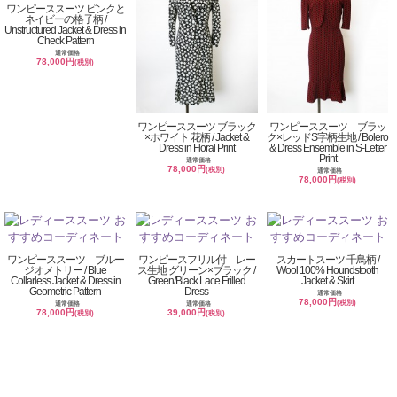
ワンピーススーツ ピンクと
ネイビーの格子柄 /
Unstructured Jacket & Dress in
Check Pattern
通常価格
78,000円
(税別)
ワンピーススーツ ブラック
ワンピーススーツ ブラッ
×ホワイト 花柄 / Jacket &
ク×レッドS字柄生地 / Bolero
Dress in Floral Print
& Dress Ensemble in S-Letter
Print
通常価格
78,000円
(税別)
通常価格
78,000円
(税別)
ワンピーススーツ ブルー
ワンピースフリル付 レー
スカートスーツ 千鳥柄 /
ジオメトリー / Blue
ス生地 グリーン×ブラック /
Wool 100% Houndstooth
Collarless Jacket & Dress in
Green/Black Lace Frilled
Jacket & Skirt
Geometric Pattern
Dress
通常価格
78,000円
(税別)
通常価格
通常価格
78,000円
39,000円
(税別)
(税別)