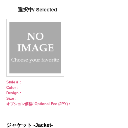
径18mm
KVM4525-N
18mm
KVM4525-G
4000
18mm
g09.jpg
4000
18mm
4000
4000
シルバー
蝶
ゴールド
蝶
PWS22-G09
選択中/ Selected
柄
大ボタン
柄
大ボタン
ブラック
ラ
直径23mm／
直径23mm／
インストーン
小ボタン直径
小ボタン直径
花
大ボタン
18mm
4000
18mm
4000
直径23mm／
小ボタン直径
18mm
4000
Style #：
Color：
Design：
Size：
オプション価格/ Optional Fee (JPY)：
ジャケット -Jacket-