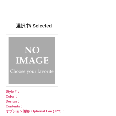
6000
ブラック
59/LT)
ド
6000
レッド
58/LT)
ドッ
グリーン
57/LT)
ド
6000
ジュ
ドット
ット柄ストラ
http://www.anys.co.jp/wp-
ト柄ストライ
http://www.anys.co.jp/wp-
ット柄ストラ
http://www.anys.co.jp/wp-
柄ストライプ
イプ
content/uploads/2013/05/ak105-
キュプ
プ
content/uploads/2013/05/ak105-
キュプラ
イプ
content/uploads/2013/05/ak105-
キュプ
キュプラ
ラ100％
59.jpg
100％
58.jpg
ラ100％
57.jpg
100％
DOLCELABY、
AK105-59
グ
DOLCELABY、
AK105-58
グ
DOLCELABY、
AK105-57
ネ
DOLCELABY、
選択中/ Selected
FairyRose
レー
ペイズ
FairyRose
リーン
ペイ
FairyRose
イビー
ペイ
FairyRose
6000
リー柄
キュ
6000
ズリー柄
キ
6000
ズリー柄
キ
6000
プラ100％
ュプラ100％
ュプラ100％
DOLCELABY、
DOLCELABY、
DOLCELABY、
FairyRose
FairyRose
FairyRose
6000
6000
6000
Style #：
Color：
Design：
Contents：
オプション価格/ Optional Fee (JPY)：