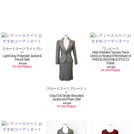
スカートスーツ ライトグレ
ワンピース
ー
High Waisted Square Neck
Light Gray Polyester Jacket &
Dress in Abstract Print Made of
Pencil Skirt
PAROLARI EMILIO PUCCI
Fabric
通常価格
78,000円
(税別)
通常価格
39,000円
(税別)
スカートスーツ グレードッ
ト
Gray Dot Single Breasted
Jacket and Flare Skirt
通常価格
78,000円
(税別)