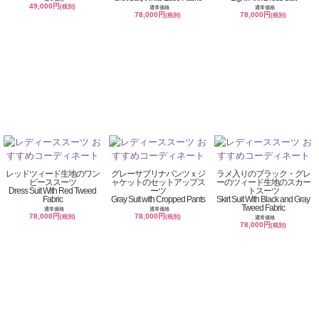
49,000円
(税別)
通常価格
通常価格
78,000円
78,000円
(税別)
(税別)
レッドツィード生地のワン
グレーサブリナパンツｘジ
ラメ入りのブラック・グレ
ピーススーツ
ャケットのセットアップス
ーのツィード生地のスカー
Dress Suit With Red Tweed
ーツ
トスーツ
Fabric
Gray Suit with Cropped Pants
Skirt Suit With Black and Gray
Tweed Fabric
通常価格
通常価格
78,000円
78,000円
(税別)
(税別)
通常価格
78,000円
(税別)