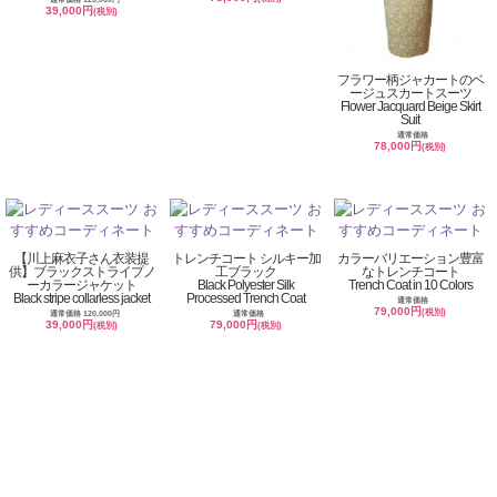
39,000円
(税別)
フラワー柄ジャカートのベ
ージュスカートスーツ
Flower Jacquard Beige Skirt
Suit
通常価格
78,000円
(税別)
【川上麻衣子さん衣装提
トレンチコート シルキー加
カラーバリエーション豊富
供】ブラックストライプノ
工ブラック
なトレンチコート
ーカラージャケット
Black Polyester Silk
Trench Coat in 10 Colors
Black stripe collarless jacket
Processed Trench Coat
通常価格
79,000円
(税別)
通常価格 120,000円
通常価格
39,000円
79,000円
(税別)
(税別)