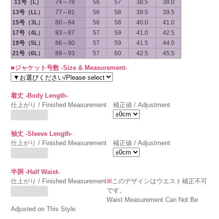
11号（L）
74～78
56
57
38.5
38.0
13号（LL）
77～81
56
58
39.5
39.5
15号（3L）
80～84
56
58
40.0
41.0
17号（4L）
83～87
57
59
41.0
42.5
19号（5L）
86～90
57
59
41.5
44.0
21号（6L）
89～93
57
60
42.5
45.5
■ジャケット号数 -Size & Measurement-
着丈 -Body Length-
仕上がり / Finished Measurement
補正値 / Adjustment
袖丈 -Sleeve Length-
仕上がり / Finished Measurement
補正値 / Adjustment
半胴 -Half Waist-
仕上がり / Finished Measurement
※
このデザインはウエスト補正不可
です。
Waist Measurement Can Not Be
Adjusted on This Style.