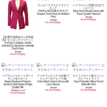
ワンピースウエストサイド
ハイウエスト切替七分丈ワ
タック
ンピース
PAROLARI EMILIO PUCCI
Wine Red Sheath Dress with
Draped Tank Dress In Abstract
Three Quarter Sleeves
Print
通常価格
39,000円
(税別)
通常価格
39,000円
(税別)
【女優大地真央さん衣装提
供】セミロングジャケット
Fuchsia Cardigan Jacket
ordered by Japanese celebrity
Daichi Mao
通常価格
49,000円
(税別)
ぺプラムジャケットボート
ドールワンピース 七分袖 ブ
タイトスカート後ろベント
ネック&スカート
ラックベロア レース袖
グレーストライプ
Beige Boatneck Peplum
A-line Black Velour Dress with
Gray Polyester Stripe Pencil
Jacket & Skirt Made of High
Lace Sleeve
Skirt with Vent
Quality Silk
通常価格
通常価格
39,000円
39,000円
(税別)
(税別)
通常価格 98,000円
78,000円
(税別)