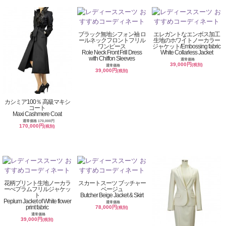
ブラック無地シフォン袖 ロ
エレガントなエンボス加工
ールネックフロントフリル
生地のホワイトノーカラー
ワンピース
ジャケット/Embossing fabric
Role Neck Front Frill Dress
White Collarless Jacket
with Chiffon Sleeves
通常価格
39,000円
(税別)
通常価格
39,000円
(税別)
カシミア100％ 高級マキシ
コート
Maxi Cashmere Coat
通常価格 170,000円
170,000円
(税別)
花柄プリント生地ノーカラ
スカートスーツ ブッチャー
ーぺプラムフリルジャケッ
ベージュ
ト
Butcher Beige Jacket & Skirt
Peplum Jacket of White flower
通常価格
print fabric
78,000円
(税別)
通常価格
39,000円
(税別)