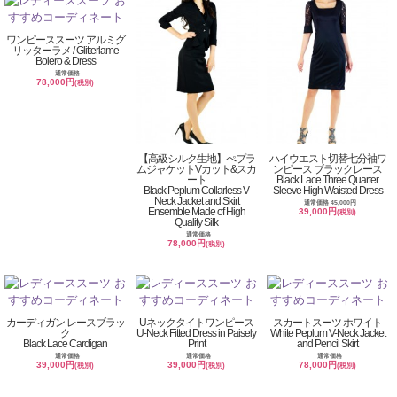
ワンピーススーツ アルミグ
リッターラメ / Glitterlame
Bolero & Dress
通常価格
78,000円
(税別)
【高級シルク生地】ぺプラ
ハイウエスト切替七分袖ワ
ムジャケットVカット&スカ
ンピース ブラックレース
ート
Black Lace Three Quarter
Black Peplum Collarless V
Sleeve High Waisted Dress
Neck Jacket and Skirt
通常価格 45,000円
Ensemble Made of High
39,000円
(税別)
Quality Silk
通常価格
78,000円
(税別)
カーディガン レースブラッ
Uネックタイトワンピース
スカートスーツ ホワイト
ク
U-Neck Fitted Dress in Paisely
White Peplum V-Neck Jacket
Black Lace Cardigan
Print
and Pencil Skirt
通常価格
通常価格
通常価格
39,000円
39,000円
78,000円
(税別)
(税別)
(税別)