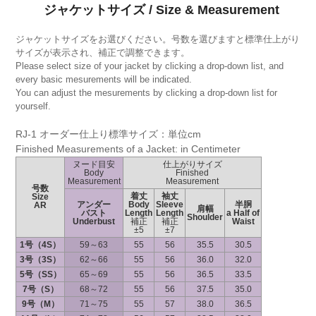
ジャケットサイズ / Size & Measurement
ジャケットサイズをお選びください。号数を選びますと標準仕上がり
サイズが表示され、補正で調整できます。
Please select size of your jacket by clicking a drop-down list, and
every basic mesurements will be indicated.
You can adjust the mesurements by clicking a drop-down list for
yourself.
RJ-1 オーダー仕上り標準サイズ：単位cm
Finished Measurements of a Jacket: in Centimeter
ヌード目安
仕上がりサイズ
Body
Finished
Measurement
Measurement
号数
着丈
袖丈
Size
アンダー
Body
Sleeve
半胴
AR
肩幅
バスト
Length
Length
a Half of
Shoulder
Underbust
補正
補正
Waist
±5
±7
1号（4S）
59～63
55
56
35.5
30.5
3号（3S）
62～66
55
56
36.0
32.0
5号（SS）
65～69
55
56
36.5
33.5
7号（S）
68～72
55
56
37.5
35.0
9号（M）
71～75
55
57
38.0
36.5