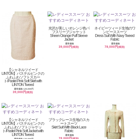
光沢が美しいオレンジ色パ
ネイビーツィード生地のワ
フスリーブジャケット
ンピーススーツ
Sheen Orange Puff Sleeve
Dress Suit With Navy Tweed
Jacket
Fabric
通常価格
通常価格
39,000円
78,000円
(税別)
(税別)
【シャネルツイード
LINTON】パステルピンクの
ふわふわソフトスカー
ト/Pastel Pink Soft Skirt with
LINTON Tweed
通常価格 120,000円
39,000円
(税別)
【シャネルツイード
ブラックレース生地のスカ
LINTON】パステルピンクの
ートスーツ
ふわふわソフトジャケッ
Skirt Suit With Black Lace
ト/Pastel Pink Soft Jacket with
Fabric
LINTON Tweed
通常価格
78,000円
(税別)
通常価格 120,000円