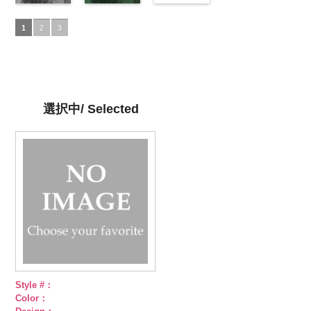
6000
レッド
ドッ
57/LT)
6000
ジュ
ドット
content/uploads/2013/05/akl5300-
ペイズリー柄
プラ100％
ペイズリー柄
content/uploads/2013/05/akl5300-
ト柄ストライ
http://www.anys.co.jp/wp-
柄ストライプ
5.jpg
グレー
DOLCELABY、
グリーン
3.jpg
1
2
3
プ
キュプラ
content/uploads/2013/05/ak105-
キュプラ
AKL5300-5
(AK105-
FairyRose
(AK105-
AKL5300-3
100％
57.jpg
100％
ブラック
59/LT)
ド
6000
58/LT)
グリーン
ド
DOLCELABY、
AK105-57
ネ
DOLCELABY、
ット柄ストラ
http://www.anys.co.jp/wp-
http://www.anys.co.jp/wp-
ット柄ストラ
FairyRose
イビー
ペイ
FairyRose
イプ
content/uploads/2013/05/ak105-
キュプ
content/uploads/2013/05/ak105-
イプ
キュプ
6000
ズリー柄
キ
6000
ラ100％
59.jpg
58.jpg
ラ100％
ュプラ100％
DOLCELABY、
AK105-59
グ
AK105-58
グ
DOLCELABY、
選択中/ Selected
DOLCELABY、
FairyRose
レー
ペイズ
リーン
ペイ
FairyRose
FairyRose
6000
リー柄
キュ
ズリー柄
キ
6000
6000
プラ100％
ュプラ100％
DOLCELABY、
DOLCELABY、
FairyRose
FairyRose
6000
6000
Style #：
Color：