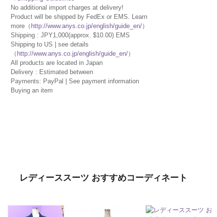
No additional import charges at delivery!
Product will be shipped by FedEx or EMS. Learn
more（
http://www.anys.co.jp/english/guide_en/
）
Shipping : JPY1,000(approx. $10.00) EMS
Shipping to US | see details
（
http://www.anys.co.jp/english/guide_en/
）
All products are located in Japan
Delivery : Estimated between
Payments: PayPal | See payment information
Buying an item
レディーススーツ おすすめコーディネート