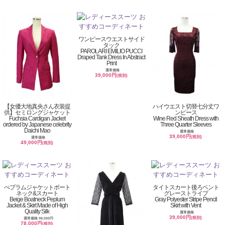
ワンピースウエストサイド
タック
PAROLARI EMILIO PUCCI
Draped Tank Dress In Abstract
Print
通常価格
39,000円
(税別)
【女優大地真央さん衣装提
ハイウエスト切替七分丈ワ
供】セミロングジャケット
ンピース
Fuchsia Cardigan Jacket
Wine Red Sheath Dress with
ordered by Japanese celebrity
Three Quarter Sleeves
Daichi Mao
通常価格
39,000円
(税別)
通常価格
49,000円
(税別)
ぺプラムジャケットボート
タイトスカート後ろベント
ネック&スカート
グレーストライプ
Beige Boatneck Peplum
Gray Polyester Stripe Pencil
Jacket & Skirt Made of High
Skirt with Vent
Quality Silk
通常価格
39,000円
(税別)
通常価格 98,000円
78,000円
(税別)