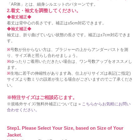
「AR体」とは、細身シルエットのパターンです。
2.着丈・袖丈を調整してください。
◆着丈補正◆
着丈は背中心の長さです。補正は±5cm対応できます。
◆袖丈補正◆
袖丈は、折り曲げていない状態の長さです。補正は±7cm対応できま
す。
※
号数が分からない方は、ブラジャーの上からアンダーバストを測
り、サイズ表と照らし合わせましょう。
※
ゆったりご着用いただきたい場合は、ワン号数アップをオススメし
ます。
※
生地に若干の伸縮性があります為、仕上がりサイズは表記(ご指定)
サイズより数ミリの誤差が生じる場合がございますのでご了承くださ
い。
※特注サイズはご相談応じます。
※規格外サイズ/無料外補正については »
こちらからお気軽にお問い
合わせください。
Step1. Please Select Your Size, based on Size of Your
Jacket.