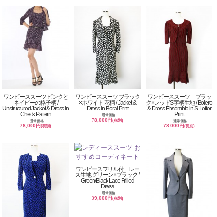
ワンピーススーツ ピンクと
ワンピーススーツ ブラック
ワンピーススーツ ブラッ
ネイビーの格子柄 /
×ホワイト 花柄 / Jacket &
ク×レッドS字柄生地 / Bolero
Unstructured Jacket & Dress in
Dress in Floral Print
& Dress Ensemble in S-Letter
Check Pattern
Print
通常価格
78,000円
(税別)
通常価格
通常価格
78,000円
78,000円
(税別)
(税別)
ワンピースフリル付 レー
ス生地 グリーン×ブラック /
Green/Black Lace Frilled
Dress
通常価格
39,000円
(税別)