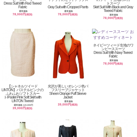
Dress Suit With Red Tweed
ーツ
トスーツ
Fabric
Gray Suit with Cropped Pants
Skirt Suit With Black and Gray
Tweed Fabric
通常価格
通常価格
78,000円
78,000円
(税別)
(税別)
通常価格
78,000円
(税別)
ネイビーツィード生地のワ
ンピーススーツ
Dress Suit With Navy Tweed
Fabric
通常価格
78,000円
(税別)
【シャネルツイード
光沢が美しいオレンジ色パ
LINTON】パステルピンクの
フスリーブジャケット
ふわふわソフトスカー
Sheen Orange Puff Sleeve
ト/Pastel Pink Soft Skirt with
Jacket
LINTON Tweed
通常価格
39,000円
(税別)
通常価格 120,000円
39,000円
(税別)