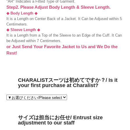
"AR" Indicates a Fitted Type of Garment.
Step2. Please Adjust Body Length & Sleeve Length.
◆ Body Length ◆
It is a Length on Center Back of a Jacket. It Can be Adjused within 5
Centimeters.
◆ Sleeve Length ◆
It is a Length from a Top of the Sleeve to an Edge of the Cuff. It Can
be Adjused within 7 Centimeters.
or Just Send Your Favorite Jacket to Us and We Do the
Rest!
CHARALISTスーツは初めてですか？/ Is it
your first purchase at Charalist?
サイズは担当にお任せ/ Entrust size
adjustment to our staff