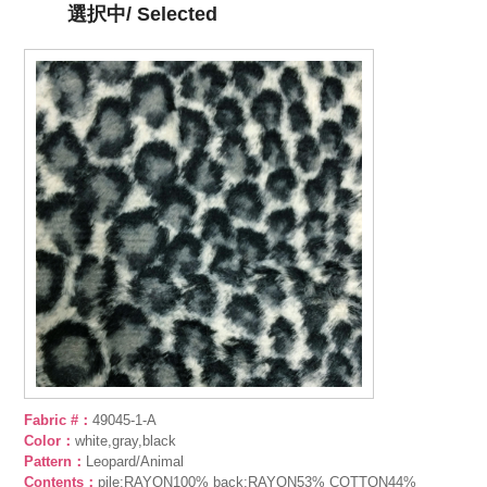
選択中/ Selected
Fabric #：
49045-1-A
Color：
white,gray,black
Pattern：
Leopard/Animal
Contents：
pile:RAYON100% back:RAYON53% COTTON44%