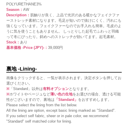
POLYURETHANE3%
Season：
AW
Description：
肌触りが良く、上品で光沢のある暖かなフェイクファ
ーストレッチ素材になります。毛足が短いので抜けにくく、汚れにも
強くなっています。フェイクファーなのでお手入れも簡単。毛皮のよ
うに気を使うこともありません。 しっとりした起毛でふわっと羽織
って冬にぴったり。斜めへのストレッチが効いてます。起毛素材。
Stock：
あり
基本価格 -Price (JPY)-：
39,000円
裏地 -Lining-
画像をクリックすると、一覧が表示されます。決定ボタンを押してお
選びください。
※
「Standard」以外は
有料オプション
となります。
※
ホワイトやベージュなど
薄い色の生地
をお選びの場合、透ける可能
性がございますので、裏地は
「Standard」
をおすすめします。
Please select the lining from the list below.
All the lining are option, except basic lining marked as "Standard".
If you select self fabric, sheer or in pale color, we recommend
"Standard" self matched color for lining.