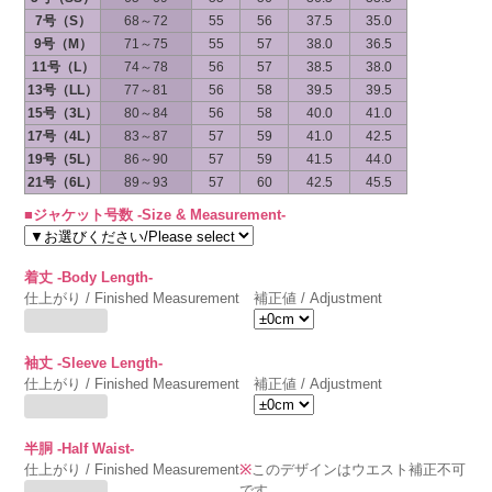
7号（S）
68～72
55
56
37.5
35.0
9号（M）
71～75
55
57
38.0
36.5
11号（L）
74～78
56
57
38.5
38.0
13号（LL）
77～81
56
58
39.5
39.5
15号（3L）
80～84
56
58
40.0
41.0
17号（4L）
83～87
57
59
41.0
42.5
19号（5L）
86～90
57
59
41.5
44.0
21号（6L）
89～93
57
60
42.5
45.5
■ジャケット号数 -Size & Measurement-
着丈 -Body Length-
仕上がり / Finished Measurement
補正値 / Adjustment
袖丈 -Sleeve Length-
仕上がり / Finished Measurement
補正値 / Adjustment
半胴 -Half Waist-
仕上がり / Finished Measurement
※
このデザインはウエスト補正不可
です。