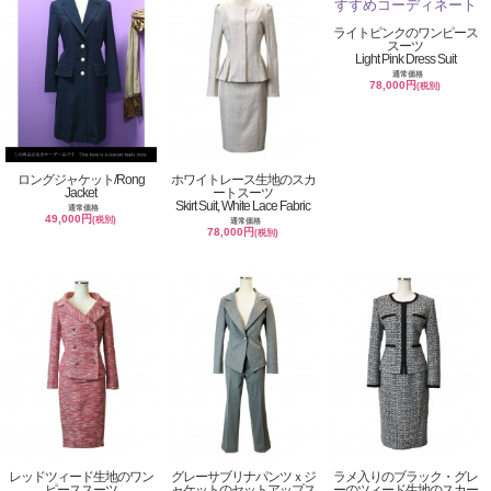
ライトピンクのワンピース
スーツ
Light Pink Dress Suit
通常価格
78,000円
(税別)
ロングジャケット/Rong
ホワイトレース生地のスカ
Jacket
ートスーツ
Skirt Suit, White Lace Fabric
通常価格
49,000円
(税別)
通常価格
78,000円
(税別)
レッドツィード生地のワン
グレーサブリナパンツｘジ
ラメ入りのブラック・グレ
ピーススーツ
ャケットのセットアップス
ーのツィード生地のスカー