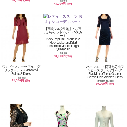
78,000円
(税別)
通常価格
78,000円
(税別)
【高級シルク生地】ぺプラ
ムジャケットVカット&スカ
ート
Black Peplum Collarless V
Neck Jacket and Skirt
Ensemble Made of High
Quality Silk
通常価格
78,000円
(税別)
ワンピーススーツ アルミグ
ハイウエスト切替七分袖ワ
リッターラメ / Glitterlame
ンピース ブラックレース
Bolero & Dress
Black Lace Three Quarter
Sleeve High Waisted Dress
通常価格
78,000円
(税別)
通常価格 45,000円
39,000円
(税別)