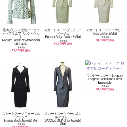
花柄プリント生地ノーカラ
スカートスーツ ブッチャー
スカートスーツ アイボリー
ーぺプラムフリルジャケッ
ベージュ
Ivory Jacket & Skirt
ト
Butcher Beige Jacket & Skirt
通常価格
Peplum Jacket of White flower
78,000円
(税別)
通常価格
print fabric
78,000円
(税別)
通常価格
39,000円
(税別)
ワンピーススーツ Leopard
Leopard Jacket and Dress
Ensemble
通常価格
78,000円
(税別)
スカートスーツ フォーマル
スカートスーツ ウール&シ
ブラック
ルク グレー
Formal Black Jacket & Skirt
WOOL & SILK Gray Jacket &
Skirt
通常価格