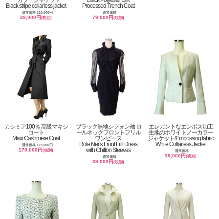
Black stripe collarless jacket
Processed Trench Coat
通常価格 120,000円
通常価格
39,000円
79,000円
(税別)
(税別)
カシミア100％ 高級マキシ
ブラック無地シフォン袖 ロ
エレガントなエンボス加工
コート
ールネックフロントフリル
生地のホワイトノーカラー
Maxi Cashmere Coat
ワンピース
ジャケット/Embossing fabric
Role Neck Front Frill Dress
White Collarless Jacket
通常価格 170,000円
with Chiffon Sleeves
170,000円
(税別)
通常価格
39,000円
(税別)
通常価格
39,000円
(税別)