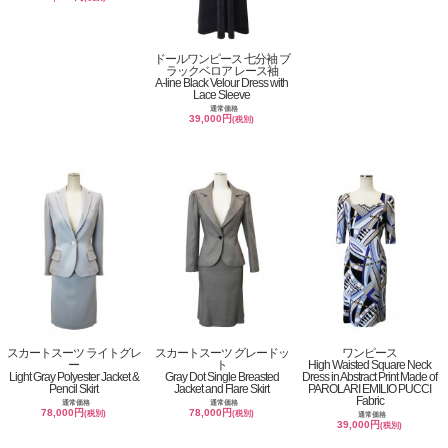
ドールワンピース 七分袖 ブ
ラックベロア レース袖
A-line Black Velour Dress with
Lace Sleeve
通常価格
39,000円
(税別)
スカートスーツ ライトグレ
スカートスーツ グレードッ
ワンピース
ー
ト
High Waisted Square Neck
Light Gray Polyester Jacket &
Gray Dot Single Breasted
Dress in Abstract Print Made of
Pencil Skirt
Jacket and Flare Skirt
PAROLARI EMILIO PUCCI
Fabric
通常価格
通常価格
78,000円
78,000円
(税別)
(税別)
通常価格
39,000円
(税別)