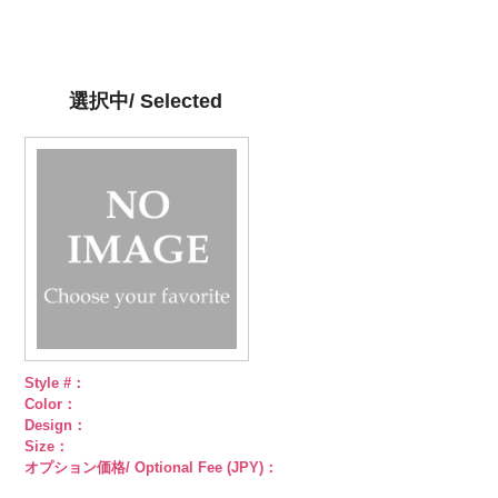
G09/SN)
ン直径23mm
n.jpg
g.jpg
小ボタン直径
小ボタン直径
小ボタン直径
http://www.anys.co.jp/wp-
／小ボタン直
KVM4525-N
KVM4525-G
18mm
4000
18mm
4000
18mm
4000
content/uploads/2013/04/pws22-
径18mm
シルバー
蝶
ゴールド
蝶
g09.jpg
4000
柄
大ボタン
柄
大ボタン
PWS22-G09
直径23mm／
直径23mm／
選択中/ Selected
ブラック
ラ
小ボタン直径
小ボタン直径
インストーン
18mm
4000
18mm
4000
花
大ボタン
直径23mm／
小ボタン直径
18mm
4000
Style #：
Color：
Design：
Size：
オプション価格/ Optional Fee (JPY)：