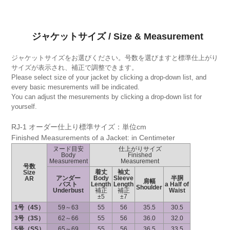
ジャケットサイズ / Size & Measurement
ジャケットサイズをお選びください。号数を選びますと標準仕上がり
サイズが表示され、補正で調整できます。
Please select size of your jacket by clicking a drop-down list, and
every basic mesurements will be indicated.
You can adjust the mesurements by clicking a drop-down list for
yourself.
RJ-1 オーダー仕上り標準サイズ：単位cm
Finished Measurements of a Jacket: in Centimeter
ヌード目安
仕上がりサイズ
Body
Finished
Measurement
Measurement
号数
着丈
袖丈
Size
アンダー
Body
Sleeve
半胴
AR
肩幅
バスト
Length
Length
a Half of
Shoulder
Underbust
補正
補正
Waist
±5
±7
1号（4S）
59～63
55
56
35.5
30.5
3号（3S）
62～66
55
56
36.0
32.0
5号（SS）
65～69
55
56
36.5
33.5