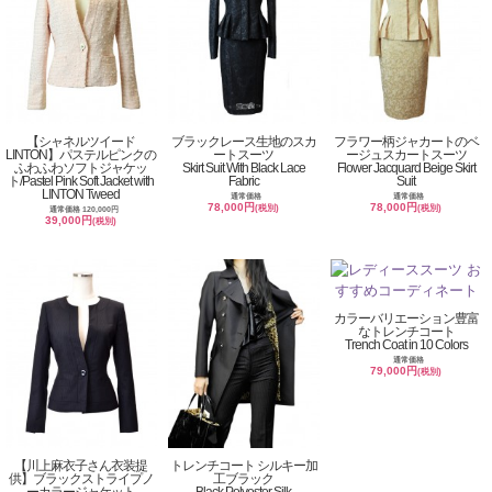
【シャネルツイード
ブラックレース生地のスカ
フラワー柄ジャカートのベ
LINTON】パステルピンクの
ートスーツ
ージュスカートスーツ
ふわふわソフトジャケッ
Skirt Suit With Black Lace
Flower Jacquard Beige Skirt
ト/Pastel Pink Soft Jacket with
Fabric
Suit
LINTON Tweed
通常価格
通常価格
78,000円
78,000円
(税別)
(税別)
通常価格 120,000円
39,000円
(税別)
カラーバリエーション豊富
なトレンチコート
Trench Coat in 10 Colors
通常価格
79,000円
(税別)
【川上麻衣子さん衣装提
トレンチコート シルキー加
供】ブラックストライプノ
工ブラック
ーカラージャケット
Black Polyester Silk