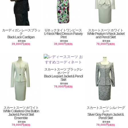
カーディガン レースブラッ
Uネックタイトワンピース
スカートスーツ ホワイト
ク
U-Neck Fitted Dress in Paisely
White Peplum V-Neck Jacket
Black Lace Cardigan
Print
and Pencil Skirt
通常価格
通常価格
通常価格
39,000円
39,000円
78,000円
(税別)
(税別)
(税別)
スカートスーツ ブラックレ
オパード
Black Leopard Jacket & Pencil
Skirt
通常価格
78,000円
(税別)
スカートスーツ ホワイト
スカートスーツ シルバーグ
White Collarless One Button
レー
Jacket & Pencil Skirt
Silver Gray Peplum Jacket &
Ensemble
Pencil Skirt
通常価格
通常価格
78,000円
78,000円
(税別)
(税別)