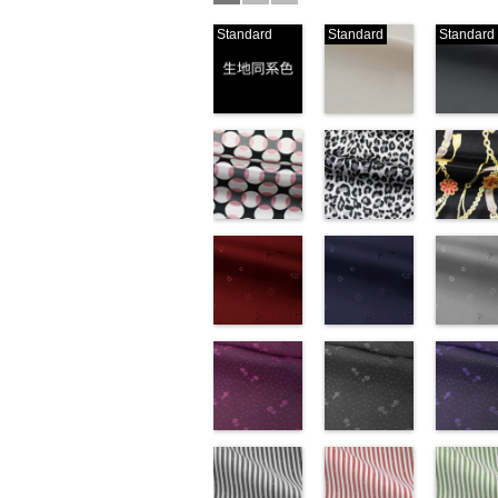
Standard
Standard
Standard
生地同系色
ベージュ
ブラック
(-/TK)
(221/OT)
(19/OT)
http://www.anys.co.jp/wp-
http://www.anys.co.jp/wp-
http://ww
content/uploads/2013/04/jpg
content/uploads/2013/04/2
content/u
-
生地同系色
221
ベージュ
19
ブラ
無地
幾何学ドット
ポリエ
無地
レオパード柄
ポリエ
無地
チェーン
ポリ
ステル100％
柄ピンク
ステル100％
グレー
ステル10
ト柄ブラ
CHARALIST、
(KKP1092-
CHARALIST、
(KKP1092-
CHARAL
(KKP1092
d.、
93-D/UN)
d.、
55-C/UN)
d.、
137-D/UN
DOLCELABY、
http://www.anys.co.jp/wp-
DOLCELABY、
http://www.anys.co.jp/wp-
DOLCEL
http://ww
FairyRose、
content/uploads/2013/08/kkp1092-
花柄レッド
FairyRose、
content/uploads/2013/08/k
花柄ネイビー
FairyRo
content/u
花柄グレ
JEANNE、
93-d.jpg
(AK203-
JEANNE、
55-c.jpg
(AK203-
JEANNE
137-d.jpg
(AK203-
LUNAMARY、
KKP1092-93-
51/LT)
LUNAMARY、
KKP1092-55-
50/LT)
LUNAM
KKP1092
31/LT)
LUNAMARY
D
http://www.anys.co.jp/wp-
ピンク
幾
LUNAMARY
C
http://www.anys.co.jp/wp-
グレー
レ
LUNAMA
137-D
http://ww
ブ
ラージサイ
何学ドット柄
content/uploads/2013/05/ak203-
ラージサイ
オパード柄
content/uploads/2013/05/a
ラージサ
ク
content/u
チェー
ズ、
ポリエステル
51.jpg
花柄ドットピ
ズ、
ポリエステル
50.jpg
花柄ドットグ
ズ、
ベルト柄
31.jpg
花柄ドッ
Macolina、
100％
AK203-51
ンク(AK201-
レ
Macolina、
100％
AK203-50
レー(AK201-
ネ
Macolin
リエステ
AK203-3
イビー
NUDE、
DOLCELABY
ッド
53/LT)
花柄
キ
NUDE、
DOLCELABY
イビー
52/LT)
花柄
NUDE、
100％
レー
(AK201-
花柄