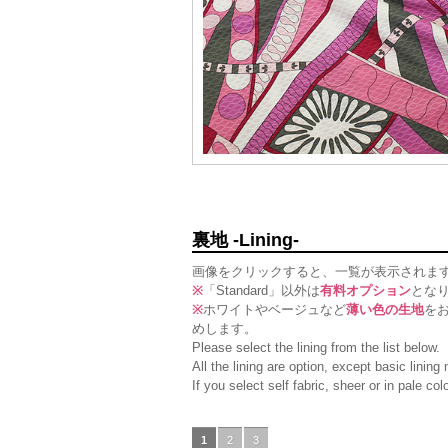
裏地 -Lining-
画像をクリックすると、一覧が表示されま
※
「Standard」以外は
有料オプション
とな
※
ホワイトやベージュなど
薄い色の生地
を
めします。
Please select the lining from the list below.
All the lining are option, except basic linin
If you select self fabric, sheer or in pale c
1
2
3