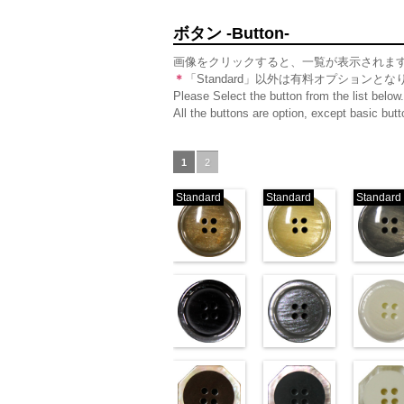
ボタン -Button-
画像をクリックすると、一覧が表示されま
＊
「Standard」以外は有料オプションとな
Please Select the button from the list below.
All the buttons are option, except basic bu
1
2
Standard
Standard
Standard
標準ベージュ
標準クリー
(VT103-G43/SN)
(VT103-G40/SN)
(VT103-G
http://www.anys.co.jp/wp-
http://www.anys.co.jp/wp-
http://ww
content/uploads/2013/04/vt103-
content/uploads/2013/04/v
content/u
g43.jpg
VT103-G43
g40.jpg
ベージュ
VT103-G40
g06.jpg
クリー
V
標準
大ボタン直径23mm／小
ブラック(VT102-
標準
大ボタン直径23mm
グレー(VT10
準
大ボタ
ボタン直径18mm
S09/SN)
ボタン直径18mm
S06/SN)
0
タン直径1
S01/SN)
0
http://www.anys.co.jp/wp-
http://www.anys.co.jp/wp-
http://ww
content/uploads/2013/04/vt102-
content/uploads/2013/04/v
content/u