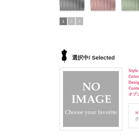
pinkywolman
6000
ュプラ100％
http://www.anys.co.jp/wp-
pinkywolman
6000
キュプラ
http://www.anys.co.jp/wp-
pinkywol
DOLCEL
ュプラ10
50/LT)
0
DOLCELABY、
content/uploads/2013/05/ak201-
0
100％
content/uploads/2013/04/a
0
6000
DOLCEL
http://ww
FairyRose
53.jpg
ドット柄スト
DOLCELABY、
52.jpg
ドット柄スト
FairyRos
content/u
ドット柄
6000
AK201-53
ライプブラッ
ピ
FairyRose
AK201-52
ライプレッド
グ
6000
50.jpg
ライプグ
1
2
3
ンク
ク(AKL5300-
花柄ド
6000
レー
(AKL5300-
花柄ド
AK201-5
ン(AKL53
ット
5/LT)
キュプ
ット
4/LT)
キュプ
イビー
3/LT)
花
ラ100％
http://www.anys.co.jp/wp-
ラ100％
http://www.anys.co.jp/wp-
ドット
http://ww
キ
DOLCELABY、
content/uploads/2013/05/akl5300-
DOLCELABY、
content/uploads/2013/05/a
プラ100
content/u
FairyRose
5.jpg
FairyRose
4.jpg
DOLCEL
3.jpg
6000
AKL5300-5
6000
AKL5300-4
FairyRos
AKL5300
選択中/ Selected
ブラック
ド
レッド
ドッ
6000
グリーン
ット柄ストラ
ト柄ストライ
ット柄ス
Styl
イプ
キュプ
プ
キュプラ
イプ
キュ
Colo
ラ100％
100％
ラ100％
Desi
DOLCELABY、
DOLCELABY、
DOLCEL
Cont
FairyRose
FairyRose
FairyRos
オプショ
6000
6000
6000
※
ざ