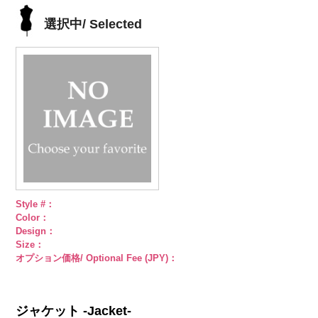
径18mm
KVM4525-N
18mm
KVM4525-G
4000
18mm
g09.jpg
4000
18mm
4000
4000
シルバー
蝶
ゴールド
蝶
PWS22-G09
選択中/ Selected
柄
大ボタン
柄
大ボタン
ブラック
ラ
直径23mm／
直径23mm／
インストーン
小ボタン直径
小ボタン直径
花
大ボタン
18mm
4000
18mm
4000
直径23mm／
小ボタン直径
18mm
4000
Style #：
Color：
Design：
Size：
オプション価格/ Optional Fee (JPY)：
ジャケット -Jacket-