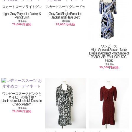
スカートスーツ ライトグレ
スカートスーツ グレードッ
ー
ト
Light Gray Polyester Jacket &
Gray Dot Single Breasted
Pencil Skirt
Jacket and Flare Skirt
通常価格
通常価格
78,000円
78,000円
(税別)
(税別)
ワンピース
High Waisted Square Neck
Dress in Abstract Print Made of
PAROLARI EMILIO PUCCI
Fabric
通常価格
39,000円
(税別)
ワンピーススーツ ピンクと
ネイビーの格子柄 /
Unstructured Jacket & Dress in
Check Pattern
通常価格
78,000円
(税別)