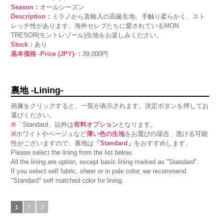
Season：
オールシーズン
Description：
ミラノから直輸入の高級生地。手触り柔らかく、スト
レッチ性があります。海外セレブたちに愛されているMON
TRESOR(モントレゾール)生地をお楽しみください。
Stock：
あり
基本価格 -Price (JPY)-：
39,000円
裏地 -Lining-
画像をクリックすると、一覧が表示されます。決定ボタンを押してお
選びください。
※
「Standard」以外は
有料オプション
となります。
※
ホワイトやベージュなど
薄い色の生地
をお選びの場合、透ける可能
性がございますので、裏地は
「Standard」
をおすすめします。
Please select the lining from the list below.
All the lining are option, except basic lining marked as "Standard".
If you select self fabric, sheer or in pale color, we recommend
"Standard" self matched color for lining.
1
2
3