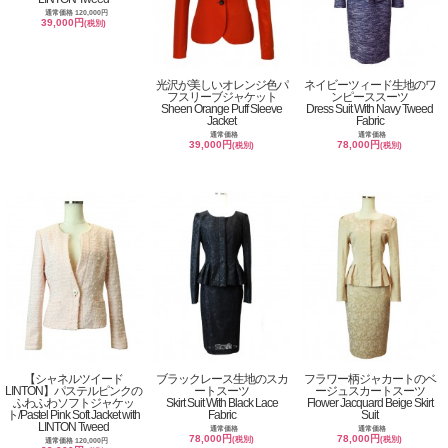
通常価格 120,000円
39,000円
(税別)
光沢が美しいオレンジ色パ
ネイビーツィード生地のワ
フスリーブジャケット
ンピーススーツ
Sheen Orange Puff Sleeve
Dress Suit With Navy Tweed
Jacket
Fabric
通常価格
通常価格
39,000円
78,000円
(税別)
(税別)
【シャネルツイード
ブラックレース生地のスカ
フラワー柄ジャカートのベ
LINTON】パステルピンクの
ートスーツ
ージュスカートスーツ
ふわふわソフトジャケッ
Skirt Suit With Black Lace
Flower Jacquard Beige Skirt
ト/Pastel Pink Soft Jacket with
Fabric
Suit
LINTON Tweed
通常価格
通常価格
78,000円
78,000円
(税別)
(税別)
通常価格 120,000円