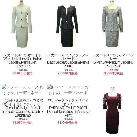
スカートスーツ ホワイト
スカートスーツ ブラックレ
スカートスーツ シルバーグ
White Collarless One Button
オパード
レー
Jacket & Pencil Skirt
Black Leopard Jacket & Pencil
Silver Gray Peplum Jacket &
Ensemble
Skirt
Pencil Skirt
通常価格
通常価格
通常価格
78,000円
78,000円
78,000円
(税別)
(税別)
(税別)
【女優大地真央さん衣装提
ワンピースウエストサイド
供】セミロングジャケット
タック
Fuchsia Cardigan Jacket
PAROLARI EMILIO PUCCI
ordered by Japanese celebrity
Draped Tank Dress In Abstract
Daichi Mao
Print
通常価格
通常価格
49,000円
39,000円
(税別)
(税別)