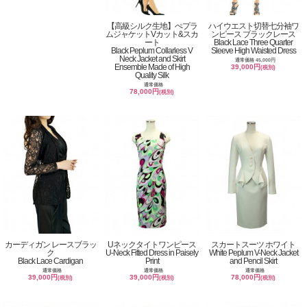
【高級シルク生地】ぺプラ
ハイウエスト切替七分袖ワ
ムジャケットVカット&スカ
ンピース ブラックレース
ート
Black Lace Three Quarter
Black Peplum Collarless V
Sleeve High Waisted Dress
Neck Jacket and Skirt
通常価格 45,000円
Ensemble Made of High
39,000円
(税別)
Quality Silk
通常価格
78,000円
(税別)
カーディガン レースブラッ
Uネックタイトワンピース
スカートスーツ ホワイト
ク
U-Neck Fitted Dress in Paisely
White Peplum V-Neck Jacket
Black Lace Cardigan
Print
and Pencil Skirt
通常価格
通常価格
通常価格
39,000円
39,000円
78,000円
(税別)
(税別)
(税別)