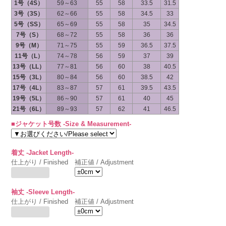
1号（4S）
59～63
55
58
33.5
31.5
3号（3S）
62～66
55
58
34.5
33
5号（SS）
65～69
55
58
35
34.5
7号（S）
68～72
55
58
36
36
9号（M）
71～75
55
59
36.5
37.5
11号（L）
74～78
56
59
37
39
13号（LL）
77～81
56
60
38
40.5
15号（3L）
80～84
56
60
38.5
42
17号（4L）
83～87
57
61
39.5
43.5
19号（5L）
86～90
57
61
40
45
21号（6L）
89～93
57
62
41
46.5
■ジャケット号数 -Size & Measurement-
着丈 -Jacket Length-
仕上がり / Finished
補正値 / Adjustment
袖丈 -Sleeve Length-
仕上がり / Finished
補正値 / Adjustment