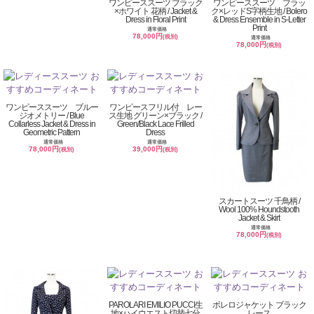
ワンピーススーツ ブラック
ワンピーススーツ ブラッ
×ホワイト 花柄 / Jacket &
ク×レッドS字柄生地 / Bolero
Dress in Floral Print
& Dress Ensemble in S-Letter
Print
通常価格
78,000円
(税別)
通常価格
78,000円
(税別)
ワンピーススーツ ブルー
ワンピースフリル付 レー
ジオメトリー / Blue
ス生地 グリーン×ブラック /
Collarless Jacket & Dress in
Green/Black Lace Frilled
Geometric Pattern
Dress
通常価格
通常価格
78,000円
39,000円
(税別)
(税別)
スカートスーツ 千鳥柄 /
Wool 100% Houndstooth
Jacket & Skirt
通常価格
78,000円
(税別)
PAROLARI EMILIO PUCCI生
ボレロジャケット ブラック
地×ハイウエスト切替七分
レース