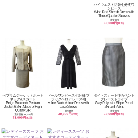
ハイウエスト切替七分丈ワ
ンピース
Wine Red Sheath Dress with
Three Quarter Sleeves
通常価格
39,000円
(税別)
ぺプラムジャケットボート
ドールワンピース 七分袖 ブ
タイトスカート後ろベント
ネック&スカート
ラックベロア レース袖
グレーストライプ
Beige Boatneck Peplum
A-line Black Velour Dress with
Gray Polyester Stripe Pencil
Jacket & Skirt Made of High
Lace Sleeve
Skirt with Vent
Quality Silk
通常価格
通常価格
39,000円
39,000円
(税別)
(税別)
通常価格 98,000円
78,000円
(税別)