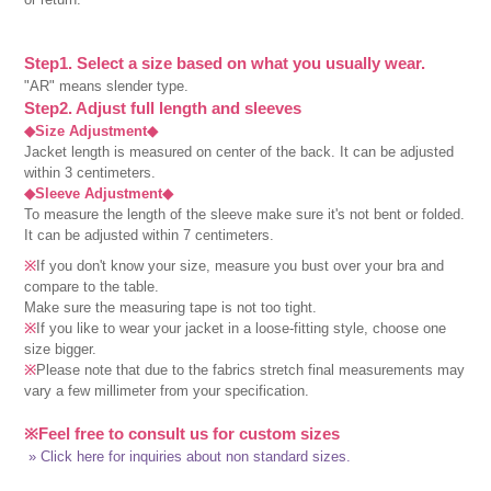
Step1. Select a size based on what you usually wear.
"AR" means slender type.
Step2. Adjust full length and sleeves
◆Size Adjustment◆
Jacket length is measured on center of the back. It can be adjusted
within 3 centimeters.
◆Sleeve Adjustment◆
To measure the length of the sleeve make sure it's not bent or folded.
It can be adjusted within 7 centimeters.
※
If you don't know your size, measure you bust over your bra and
compare to the table.
Make sure the measuring tape is not too tight.
※
If you like to wear your jacket in a loose-fitting style, choose one
size bigger.
※
Please note that due to the fabrics stretch final measurements may
vary a few millimeter from your specification.
※Feel free to consult us for custom sizes
» Click here for inquiries about non standard sizes.