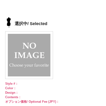
ラ100％
59.jpg
100％
58.jpg
ラ100％
57.jpg
100％
6000
DOLCELABY、
AK105-59
グ
DOLCELABY、
AK105-58
グ
DOLCELABY、
AK105-57
ネ
DOLCELABY、
FairyRose
レー
ペイズ
FairyRose
リーン
ペイ
FairyRose
イビー
ペイ
FairyRose
6000
リー柄
キュ
6000
ズリー柄
キ
6000
ズリー柄
キ
6000
プラ100％
ュプラ100％
ュプラ100％
選択中/ Selected
DOLCELABY、
DOLCELABY、
DOLCELABY、
FairyRose
FairyRose
FairyRose
6000
6000
6000
Style #：
Color：
Design：
Contents：
オプション価格/ Optional Fee (JPY)：