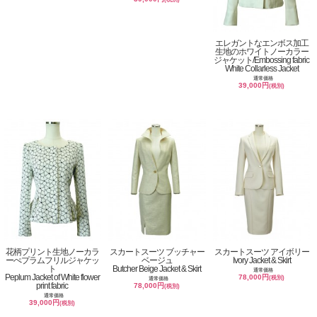
エレガントなエンボス加工
生地のホワイトノーカラー
ジャケット/Embossing fabric
White Collarless Jacket
通常価格
39,000円
(税別)
花柄プリント生地ノーカラ
スカートスーツ ブッチャー
スカートスーツ アイボリー
ーぺプラムフリルジャケッ
ベージュ
Ivory Jacket & Skirt
ト
Butcher Beige Jacket & Skirt
通常価格
Peplum Jacket of White flower
78,000円
(税別)
通常価格
print fabric
78,000円
(税別)
通常価格
39,000円
(税別)