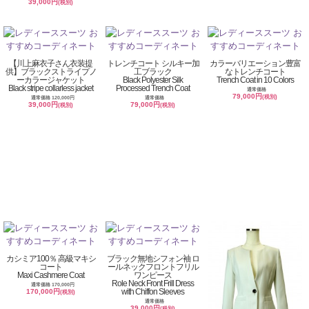
39,000円
(税別)
【川上麻衣子さん衣装提
トレンチコート シルキー加
カラーバリエーション豊富
供】ブラックストライプノ
工ブラック
なトレンチコート
ーカラージャケット
Black Polyester Silk
Trench Coat in 10 Colors
Black stripe collarless jacket
Processed Trench Coat
通常価格
79,000円
(税別)
通常価格 120,000円
通常価格
39,000円
79,000円
(税別)
(税別)
カシミア100％ 高級マキシ
ブラック無地シフォン袖 ロ
コート
ールネックフロントフリル
Maxi Cashmere Coat
ワンピース
Role Neck Front Frill Dress
通常価格 170,000円
with Chiffon Sleeves
170,000円
(税別)
通常価格
39,000円
(税別)