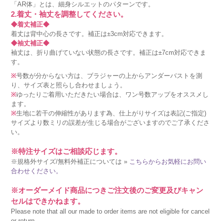
「AR体」とは、細身シルエットのパターンです。
2.着丈・袖丈を調整してください。
◆着丈補正◆
着丈は背中心の長さです。補正は±3cm対応できます。
◆袖丈補正◆
袖丈は、折り曲げていない状態の長さです。補正は±7cm対応できま
す。
※
号数が分からない方は、ブラジャーの上からアンダーバストを測
り、サイズ表と照らし合わせましょう。
※
ゆったりご着用いただきたい場合は、ワン号数アップをオススメし
ます。
※
生地に若干の伸縮性があります為、仕上がりサイズは表記(ご指定)
サイズより数ミリの誤差が生じる場合がございますのでご了承くださ
い。
※特注サイズはご相談応じます。
※規格外サイズ/無料外補正については »
こちらからお気軽にお問い
合わせください。
※オーダーメイド商品につきご注文後のご変更及びキャン
セルはできかねます。
Please note that all our made to order items are not eligible for cancel
or return.