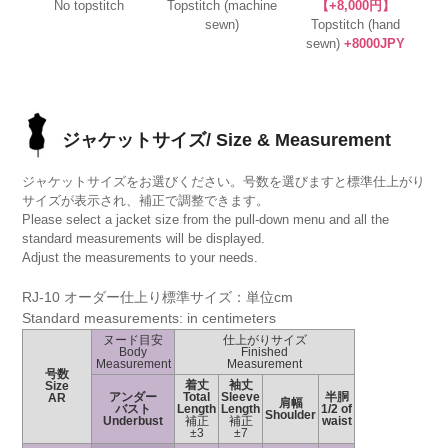
No topstitch
Topstitch (machine
【+8,000円】
sewn)
Topstitch (hand
sewn)
+8000JPY
ジャケットサイズ/ Size & Measurement
ジャケットサイズをお選びください。号数を選びますと標準仕上がり
サイズが表示され、補正で調整できます。
Please select a jacket size from the pull-down menu and all the
standard measurements will be displayed.
Adjust the measurements to your needs.
RJ-10 オーダー仕上り標準サイズ：単位cm
Standard measurements: in centimeters
ヌード目安
仕上がりサイズ
Body
Finished
Measurement
Measurement
号数
着丈
袖丈
Size
アンダー
Total
Sleeve
半胴
AR
肩幅
バスト
Length
Length
1/2 of
Shoulder
Underbust
補正
補正
waist
±3
±7