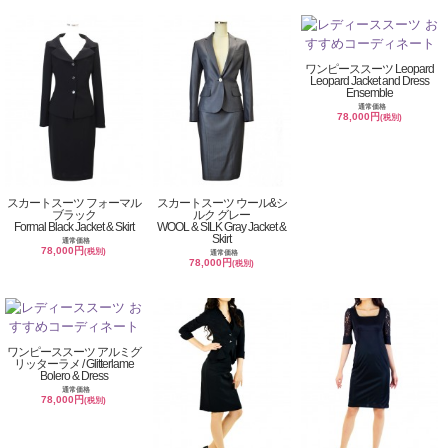
ワンピーススーツ Leopard
Leopard Jacket and Dress
Ensemble
通常価格
78,000円
(税別)
スカートスーツ フォーマル
スカートスーツ ウール&シ
ブラック
ルク グレー
Formal Black Jacket & Skirt
WOOL & SILK Gray Jacket &
Skirt
通常価格
78,000円
(税別)
通常価格
78,000円
(税別)
ワンピーススーツ アルミグ
リッターラメ / Glitterlame
Bolero & Dress
通常価格
78,000円
(税別)