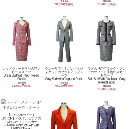
通常価格
通常価格
78,000円
78,000円
(税別)
(税別)
レッドツィード生地のワン
グレーサブリナパンツｘジ
ラメ入りのブラック・グレ
ピーススーツ
ャケットのセットアップス
ーのツィード生地のスカー
Dress Suit With Red Tweed
ーツ
トスーツ
Fabric
Gray Suit with Cropped Pants
Skirt Suit With Black and Gray
Tweed Fabric
通常価格
通常価格
78,000円
78,000円
(税別)
(税別)
通常価格
78,000円
(税別)
【シャネルツイード
LINTON】パステルピンクの
ふわふわソフトスカー
ト/Pastel Pink Soft Skirt with
LINTON Tweed