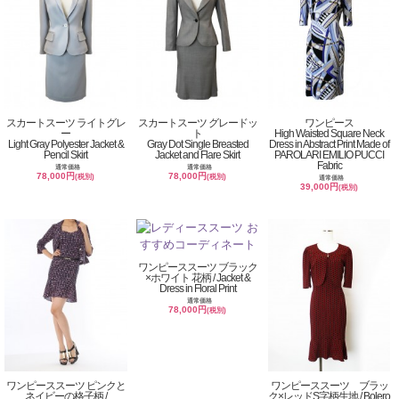
スカートスーツ ライトグレ
スカートスーツ グレードッ
ワンピース
ー
ト
High Waisted Square Neck
Light Gray Polyester Jacket &
Gray Dot Single Breasted
Dress in Abstract Print Made of
Pencil Skirt
Jacket and Flare Skirt
PAROLARI EMILIO PUCCI
Fabric
通常価格
通常価格
78,000円
78,000円
(税別)
(税別)
通常価格
39,000円
(税別)
ワンピーススーツ ブラック
×ホワイト 花柄 / Jacket &
Dress in Floral Print
通常価格
78,000円
(税別)
ワンピーススーツ ピンクと
ワンピーススーツ ブラッ
ネイビーの格子柄 /
ク×レッドS字柄生地 / Bolero