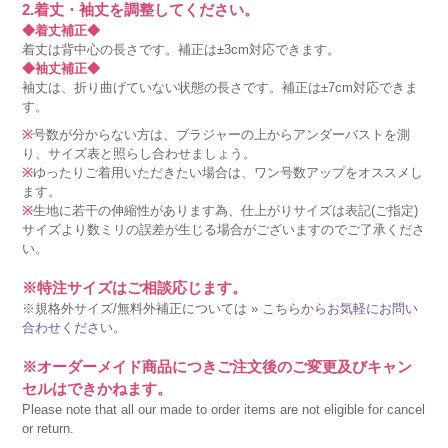
2.着丈・袖丈を調整してください。
◆着丈補正◆
着丈は背中心の長さです。補正は±3cm対応できます。
◆袖丈補正◆
袖丈は、折り曲げていない状態の長さです。補正は±7cm対応できま
す。
※
号数が分からない方は、ブラジャーの上からアンダーバストを測
り、サイズ表と照らし合わせましょう。
※
ゆったりご着用いただきたい場合は、ワン号数アップをオススメし
ます。
※
生地に若干の伸縮性があります為、仕上がりサイズは表記(ご指定)
サイズより数ミリの誤差が生じる場合がございますのでご了承くださ
い。
※特注サイズはご相談応じます。
※規格外サイズ/無料外補正については »
こちらからお気軽にお問い
合わせください。
※オーダーメイド商品につきご注文後のご変更及びキャン
セルはできかねます。
Please note that all our made to order items are not eligible for cancel
or return.