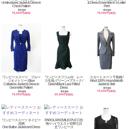
Unstructured Jacket & Dress in
& Dress Ensemble in S-Letter
Check Pattern
Print
通常価格
通常価格
78,000円
78,000円
(税別)
(税別)
ワンピーススーツ ブルー
ワンピースフリル付 レー
スカートスーツ 千鳥柄 /
ジオメトリー / Blue
ス生地 グリーン×ブラック /
Wool 100% Houndstooth
Collarless Jacket & Dress in
Green/Black Lace Frilled
Jacket & Skirt
Geometric Pattern
Dress
通常価格
78,000円
(税別)
通常価格
通常価格
78,000円
39,000円
(税別)
(税別)
ワンピーススーツ ネイビー
PAROLARI EMILIO PUCCI生
花柄
地×ハイウエスト切替七分
One Button Jacket and Dress
丈ワンピース