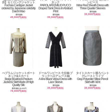
供】セミロングジャケット
タック
ンピース
Fuchsia Cardigan Jacket
PAROLARI EMILIO PUCCI
Wine Red Sheath Dress with
ordered by Japanese celebrity
Draped Tank Dress In Abstract
Three Quarter Sleeves
Daichi Mao
Print
通常価格
39,000円
(税別)
通常価格
通常価格
49,000円
39,000円
(税別)
(税別)
ぺプラムジャケットボート
ドールワンピース 七分袖 ブ
タイトスカート後ろベント
ネック&スカート
ラックベロア レース袖
グレーストライプ
Beige Boatneck Peplum
A-line Black Velour Dress with
Gray Polyester Stripe Pencil
Jacket & Skirt Made of High
Lace Sleeve
Skirt with Vent
Quality Silk
通常価格
通常価格
39,000円
39,000円
(税別)
(税別)
通常価格 98,000円
78,000円
(税別)