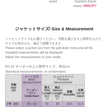
sewn)
Topstitch (hand
sewn)
+8000JPY
ジャケットサイズ/ Size & Measurement
ジャケットサイズをお選びください。号数を選びますと標準仕上がり
サイズが表示され、補正で調整できます。
Please select a jacket size from the pull-down menu and all the
standard measurements will be displayed.
Adjust the measurements to your needs.
RJ-10 オーダー仕上り標準サイズ：単位cm
Standard measurements: in centimeters
ヌード目安
仕上がりサイズ
Body
Finished
Measurement
Measurement
号数
着丈
袖丈
Size
アンダー
Total
Sleeve
半胴
AR
肩幅
バスト
Length
Length
1/2 of
Shoulder
Underbust
補正
補正
waist
±3
±7
1号（4S）
59～63
55
58
33.5
31.5