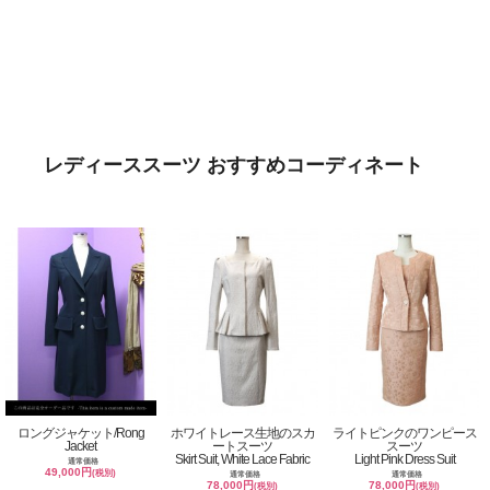
レディーススーツ おすすめコーディネート
ロングジャケット/Rong
ホワイトレース生地のスカ
ライトピンクのワンピース
Jacket
ートスーツ
スーツ
Skirt Suit, White Lace Fabric
Light Pink Dress Suit
通常価格
49,000円
(税別)
通常価格
通常価格
78,000円
78,000円
(税別)
(税別)