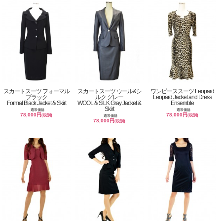
スカートスーツ フォーマル
スカートスーツ ウール&シ
ワンピーススーツ Leopard
ブラック
ルク グレー
Leopard Jacket and Dress
Formal Black Jacket & Skirt
WOOL & SILK Gray Jacket &
Ensemble
Skirt
通常価格
通常価格
78,000円
78,000円
(税別)
(税別)
通常価格
78,000円
(税別)