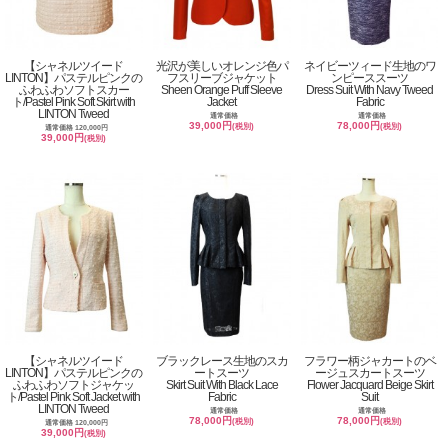
【シャネルツイード
光沢が美しいオレンジ色パ
ネイビーツィード生地のワ
LINTON】パステルピンクの
フスリーブジャケット
ンピーススーツ
ふわふわソフトスカー
Sheen Orange Puff Sleeve
Dress Suit With Navy Tweed
ト/Pastel Pink Soft Skirt with
Jacket
Fabric
LINTON Tweed
通常価格
通常価格
39,000円
78,000円
(税別)
(税別)
通常価格 120,000円
39,000円
(税別)
【シャネルツイード
ブラックレース生地のスカ
フラワー柄ジャカートのベ
LINTON】パステルピンクの
ートスーツ
ージュスカートスーツ
ふわふわソフトジャケッ
Skirt Suit With Black Lace
Flower Jacquard Beige Skirt
ト/Pastel Pink Soft Jacket with
Fabric
Suit
LINTON Tweed
通常価格
通常価格
78,000円
78,000円
(税別)
(税別)
通常価格 120,000円
39,000円
(税別)