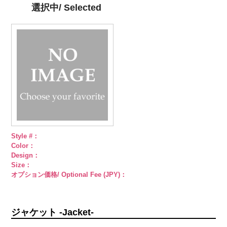
4000
シルバー
蝶
ゴールド
蝶
PWS22-G09
選択中/ Selected
柄
大ボタン
柄
大ボタン
ブラック
ラ
直径23mm／
直径23mm／
インストーン
小ボタン直径
小ボタン直径
花
大ボタン
18mm
4000
18mm
4000
直径23mm／
小ボタン直径
18mm
4000
Style #：
Color：
Design：
Size：
オプション価格/ Optional Fee (JPY)：
ジャケット -Jacket-