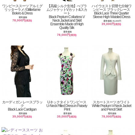
ワンピーススーツ アルミグ
【高級シルク生地】ぺプラ
ハイウエスト切替七分袖ワ
リッターラメ / Glitterlame
ムジャケットVカット&スカ
ンピース ブラックレース
Bolero & Dress
ート
Black Lace Three Quarter
Black Peplum Collarless V
Sleeve High Waisted Dress
通常価格
Neck Jacket and Skirt
78,000円
(税別)
通常価格 45,000円
Ensemble Made of High
39,000円
(税別)
Quality Silk
通常価格
78,000円
(税別)
カーディガン レースブラッ
Uネックタイトワンピース
スカートスーツ ホワイト
ク
U-Neck Fitted Dress in Paisely
White Peplum V-Neck Jacket
Black Lace Cardigan
Print
and Pencil Skirt
通常価格
通常価格
通常価格
39,000円
39,000円
78,000円
(税別)
(税別)
(税別)