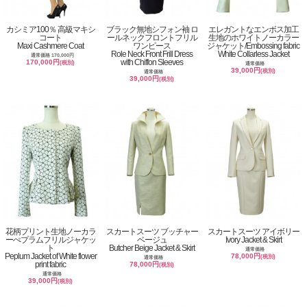
カシミア100％ 高級マキシ
ブラック無地シフォン袖 ロ
エレガントなエンボス加工
コート
ールネックフロントフリル
生地のホワイトノーカラー
Maxi Cashmere Coat
ワンピース
ジャケット/Embossing fabric
Role Neck Front Frill Dress
White Collarless Jacket
通常価格 170,000円
with Chiffon Sleeves
170,000円
(税別)
通常価格
39,000円
(税別)
通常価格
39,000円
(税別)
花柄プリント生地ノーカラ
スカートスーツ ブッチャー
スカートスーツ アイボリー
ーぺプラムフリルジャケッ
ベージュ
Ivory Jacket & Skirt
ト
Butcher Beige Jacket & Skirt
通常価格
Peplum Jacket of White flower
78,000円
(税別)
通常価格
print fabric
78,000円
(税別)
通常価格
39,000円
(税別)