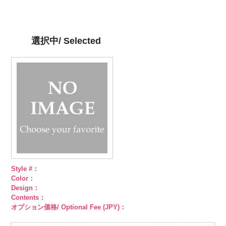
ット柄ストラ
http://www.anys.co.jp/wp-
ト柄ストライ
http://www.anys.co.jp/wp-
ット柄ストラ
http://www.anys.co.jp/wp-
柄ストライプ
イプ
content/uploads/2013/05/ak105-
キュプ
プ
content/uploads/2013/05/ak105-
キュプラ
イプ
content/uploads/2013/05/ak105-
キュプ
キュプラ
ラ100％
59.jpg
100％
58.jpg
ラ100％
57.jpg
100％
DOLCELABY、
AK105-59
グ
DOLCELABY、
AK105-58
グ
DOLCELABY、
AK105-57
ネ
DOLCELABY、
選択中/ Selected
FairyRose
レー
ペイズ
FairyRose
リーン
ペイ
FairyRose
イビー
ペイ
FairyRose
6000
リー柄
キュ
6000
ズリー柄
キ
6000
ズリー柄
キ
6000
プラ100％
ュプラ100％
ュプラ100％
DOLCELABY、
DOLCELABY、
DOLCELABY、
FairyRose
FairyRose
FairyRose
6000
6000
6000
Style #：
Color：
Design：
Contents：
オプション価格/ Optional Fee (JPY)：