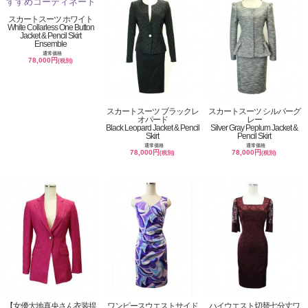
スカートスーツ ホワイト
White Collarless One Button
Jacket & Pencil Skirt
Ensemble
通常価格
78,000円
(税別)
スカートスーツ ブラックレ
スカートスーツ シルバーグ
オパード
レー
Black Leopard Jacket & Pencil
Silver Gray Peplum Jacket &
Skirt
Pencil Skirt
通常価格
通常価格
78,000円
78,000円
(税別)
(税別)
【女優大地真央さん衣装提
ワンピースウエストサイド
ハイウエスト切替七分丈ワ