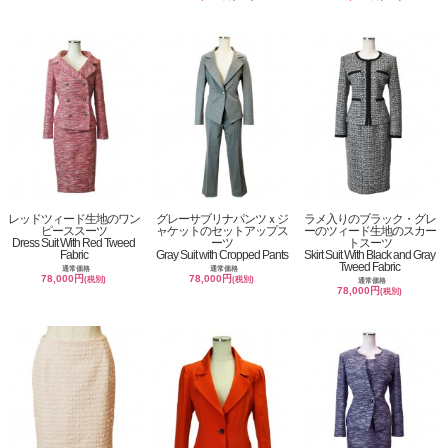
レッドツィード生地のワン
グレーサブリナパンツｘジ
ラメ入りのブラック・グレ
ピーススーツ
ャケットのセットアップス
ーのツィード生地のスカー
Dress Suit With Red Tweed
ーツ
トスーツ
Fabric
Gray Suit with Cropped Pants
Skirt Suit With Black and Gray
Tweed Fabric
通常価格
通常価格
78,000円
78,000円
(税別)
(税別)
通常価格
78,000円
(税別)