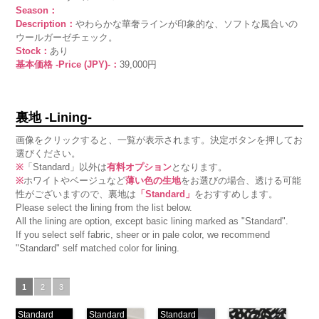
Season：
Description：
やわらかな華奢ラインが印象的な、ソフトな風合いの
ウールガーゼチェック。
Stock：
あり
基本価格 -Price (JPY)-：
39,000円
裏地 -Lining-
画像をクリックすると、一覧が表示されます。決定ボタンを押してお
選びください。
※
「Standard」以外は
有料オプション
となります。
※
ホワイトやベージュなど
薄い色の生地
をお選びの場合、透ける可能
性がございますので、裏地は
「Standard」
をおすすめします。
Please select the lining from the list below.
All the lining are option, except basic lining marked as "Standard".
If you select self fabric, sheer or in pale color, we recommend
"Standard" self matched color for lining.
1
2
3
Standard
Standard
Standard