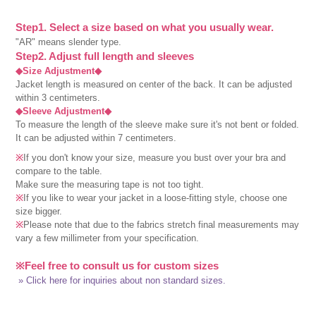
Step1. Select a size based on what you usually wear.
"AR" means slender type.
Step2. Adjust full length and sleeves
◆Size Adjustment◆
Jacket length is measured on center of the back. It can be adjusted
within 3 centimeters.
◆Sleeve Adjustment◆
To measure the length of the sleeve make sure it's not bent or folded.
It can be adjusted within 7 centimeters.
※
If you don't know your size, measure you bust over your bra and
compare to the table.
Make sure the measuring tape is not too tight.
※
If you like to wear your jacket in a loose-fitting style, choose one
size bigger.
※
Please note that due to the fabrics stretch final measurements may
vary a few millimeter from your specification.
※Feel free to consult us for custom sizes
» Click here for inquiries about non standard sizes.