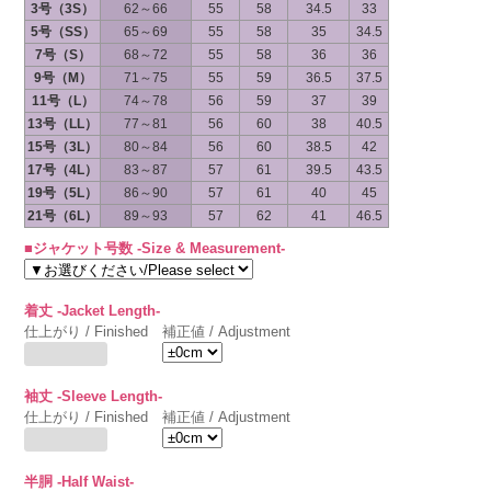
3号（3S）
62～66
55
58
34.5
33
5号（SS）
65～69
55
58
35
34.5
7号（S）
68～72
55
58
36
36
9号（M）
71～75
55
59
36.5
37.5
11号（L）
74～78
56
59
37
39
13号（LL）
77～81
56
60
38
40.5
15号（3L）
80～84
56
60
38.5
42
17号（4L）
83～87
57
61
39.5
43.5
19号（5L）
86～90
57
61
40
45
21号（6L）
89～93
57
62
41
46.5
■ジャケット号数 -Size & Measurement-
着丈 -Jacket Length-
仕上がり / Finished
補正値 / Adjustment
袖丈 -Sleeve Length-
仕上がり / Finished
補正値 / Adjustment
半胴 -Half Waist-