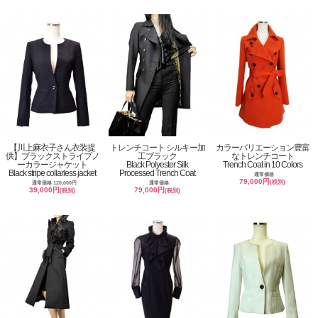
【川上麻衣子さん衣装提
トレンチコート シルキー加
カラーバリエーション豊富
供】ブラックストライプノ
工ブラック
なトレンチコート
ーカラージャケット
Black Polyester Silk
Trench Coat in 10 Colors
Black stripe collarless jacket
Processed Trench Coat
通常価格
79,000円
(税別)
通常価格 120,000円
通常価格
39,000円
79,000円
(税別)
(税別)