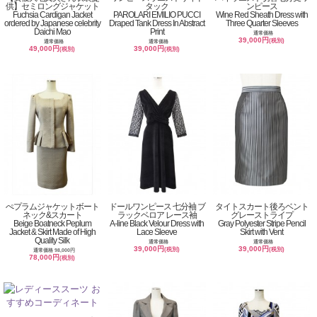
供】セミロングジャケット
タック
ンピース
Fuchsia Cardigan Jacket
PAROLARI EMILIO PUCCI
Wine Red Sheath Dress with
ordered by Japanese celebrity
Draped Tank Dress In Abstract
Three Quarter Sleeves
Daichi Mao
Print
通常価格
39,000円
(税別)
通常価格
通常価格
49,000円
39,000円
(税別)
(税別)
ぺプラムジャケットボート
ドールワンピース 七分袖 ブ
タイトスカート後ろベント
ネック&スカート
ラックベロア レース袖
グレーストライプ
Beige Boatneck Peplum
A-line Black Velour Dress with
Gray Polyester Stripe Pencil
Jacket & Skirt Made of High
Lace Sleeve
Skirt with Vent
Quality Silk
通常価格
通常価格
39,000円
39,000円
(税別)
(税別)
通常価格 98,000円
78,000円
(税別)