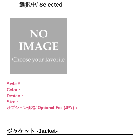
直径23mm／
直径23mm／
インストーン
選択中/ Selected
小ボタン直径
小ボタン直径
花
大ボタン
18mm
4000
18mm
4000
直径23mm／
小ボタン直径
18mm
4000
Style #：
Color：
Design：
Size：
オプション価格/ Optional Fee (JPY)：
ジャケット -Jacket-