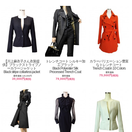
【川上麻衣子さん衣装提
トレンチコート シルキー加
カラーバリエーション豊富
供】ブラックストライプノ
工ブラック
なトレンチコート
ーカラージャケット
Black Polyester Silk
Trench Coat in 10 Colors
Black stripe collarless jacket
Processed Trench Coat
通常価格
79,000円
(税別)
通常価格 120,000円
通常価格
39,000円
79,000円
(税別)
(税別)