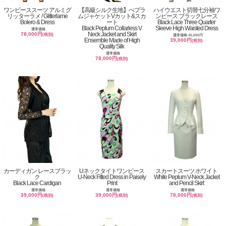
ワンピーススーツ アルミグ
【高級シルク生地】ぺプラ
ハイウエスト切替七分袖ワ
リッターラメ / Glitterlame
ムジャケットVカット&スカ
ンピース ブラックレース
Bolero & Dress
ート
Black Lace Three Quarter
Black Peplum Collarless V
Sleeve High Waisted Dress
通常価格
Neck Jacket and Skirt
78,000円
(税別)
通常価格 45,000円
Ensemble Made of High
39,000円
(税別)
Quality Silk
通常価格
78,000円
(税別)
カーディガン レースブラッ
Uネックタイトワンピース
スカートスーツ ホワイト
ク
U-Neck Fitted Dress in Paisely
White Peplum V-Neck Jacket
Black Lace Cardigan
Print
and Pencil Skirt
通常価格
通常価格
通常価格
39,000円
39,000円
78,000円
(税別)
(税別)
(税別)