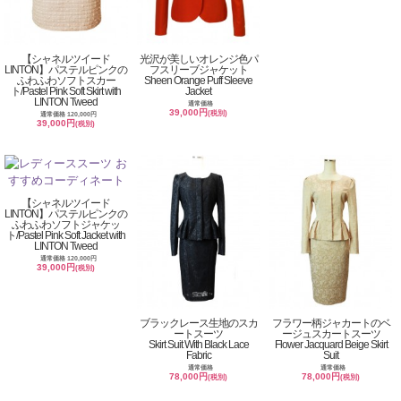
【シャネルツイード
光沢が美しいオレンジ色パ
LINTON】パステルピンクの
フスリーブジャケット
ふわふわソフトスカー
Sheen Orange Puff Sleeve
ト/Pastel Pink Soft Skirt with
Jacket
LINTON Tweed
通常価格
39,000円
(税別)
通常価格 120,000円
39,000円
(税別)
【シャネルツイード
LINTON】パステルピンクの
ふわふわソフトジャケッ
ト/Pastel Pink Soft Jacket with
LINTON Tweed
通常価格 120,000円
39,000円
(税別)
ブラックレース生地のスカ
フラワー柄ジャカートのベ
ートスーツ
ージュスカートスーツ
Skirt Suit With Black Lace
Flower Jacquard Beige Skirt
Fabric
Suit
通常価格
通常価格
78,000円
78,000円
(税別)
(税別)