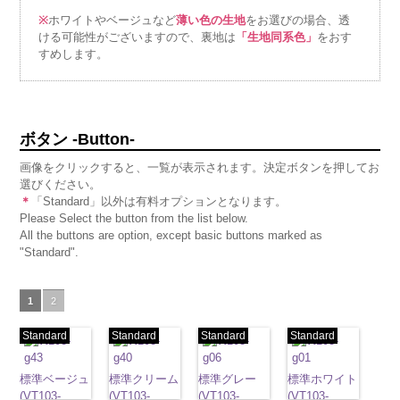
※
ホワイトやベージュなど
薄い色の生地
をお選びの場合、透
ける可能性がございますので、裏地は
「生地同系色」
をおす
すめします。
ボタン -Button-
画像をクリックすると、一覧が表示されます。決定ボタンを押してお
選びください。
＊
「Standard」以外は有料オプションとなります。
Please Select the button from the list below.
All the buttons are option, except basic buttons marked as
"Standard".
1
2
Standard
Standard
Standard
Standard
標準ベージュ
標準クリーム
標準グレー
標準ホワイト
(VT103-
(VT103-
(VT103-
(VT103-