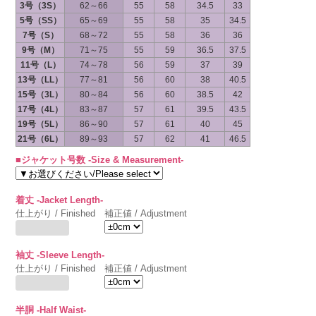
3号（3S）
62～66
55
58
34.5
33
5号（SS）
65～69
55
58
35
34.5
7号（S）
68～72
55
58
36
36
9号（M）
71～75
55
59
36.5
37.5
11号（L）
74～78
56
59
37
39
13号（LL）
77～81
56
60
38
40.5
15号（3L）
80～84
56
60
38.5
42
17号（4L）
83～87
57
61
39.5
43.5
19号（5L）
86～90
57
61
40
45
21号（6L）
89～93
57
62
41
46.5
■ジャケット号数 -Size & Measurement-
着丈 -Jacket Length-
仕上がり / Finished
補正値 / Adjustment
袖丈 -Sleeve Length-
仕上がり / Finished
補正値 / Adjustment
半胴 -Half Waist-