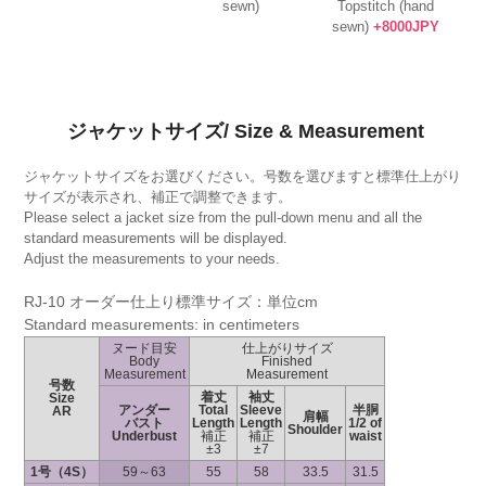
sewn)
Topstitch (hand
sewn)
+8000JPY
ジャケットサイズ/ Size & Measurement
ジャケットサイズをお選びください。号数を選びますと標準仕上がり
サイズが表示され、補正で調整できます。
Please select a jacket size from the pull-down menu and all the
standard measurements will be displayed.
Adjust the measurements to your needs.
RJ-10 オーダー仕上り標準サイズ：単位cm
Standard measurements: in centimeters
ヌード目安
仕上がりサイズ
Body
Finished
Measurement
Measurement
号数
着丈
袖丈
Size
アンダー
Total
Sleeve
半胴
AR
肩幅
バスト
Length
Length
1/2 of
Shoulder
Underbust
補正
補正
waist
±3
±7
1号（4S）
59～63
55
58
33.5
31.5