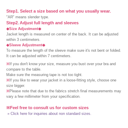
Step1. Select a size based on what you usually wear.
"AR" means slender type.
Step2. Adjust full length and sleeves
◆Size Adjustment◆
Jacket length is measured on center of the back. It can be adjusted
within 3 centimeters.
◆Sleeve Adjustment◆
To measure the length of the sleeve make sure it's not bent or folded.
It can be adjusted within 7 centimeters.
※
If you don't know your size, measure you bust over your bra and
compare to the table.
Make sure the measuring tape is not too tight.
※
If you like to wear your jacket in a loose-fitting style, choose one
size bigger.
※
Please note that due to the fabrics stretch final measurements may
vary a few millimeter from your specification.
※Feel free to consult us for custom sizes
» Click here for inquiries about non standard sizes.