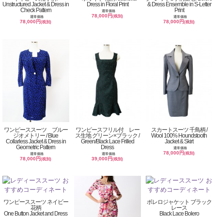
Unstructured Jacket & Dress in
Dress in Floral Print
& Dress Ensemble in S-Letter
Check Pattern
Print
通常価格
78,000円
(税別)
通常価格
通常価格
78,000円
78,000円
(税別)
(税別)
ワンピーススーツ ブルー
ワンピースフリル付 レー
スカートスーツ 千鳥柄 /
ジオメトリー / Blue
ス生地 グリーン×ブラック /
Wool 100% Houndstooth
Collarless Jacket & Dress in
Green/Black Lace Frilled
Jacket & Skirt
Geometric Pattern
Dress
通常価格
78,000円
(税別)
通常価格
通常価格
78,000円
39,000円
(税別)
(税別)
ワンピーススーツ ネイビー
ボレロジャケット ブラック
花柄
レース
One Button Jacket and Dress
Black Lace Bolero