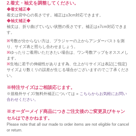
2.着丈・袖丈を調整してください。
◆着丈補正◆
着丈は背中心の長さです。補正は±3cm対応できます。
◆袖丈補正◆
袖丈は、折り曲げていない状態の長さです。補正は±7cm対応できま
す。
※
号数が分からない方は、ブラジャーの上からアンダーバストを測
り、サイズ表と照らし合わせましょう。
※
ゆったりご着用いただきたい場合は、ワン号数アップをオススメし
ます。
※
生地に若干の伸縮性があります為、仕上がりサイズは表記(ご指定)
サイズより数ミリの誤差が生じる場合がございますのでご了承くださ
い。
※特注サイズはご相談応じます。
※規格外サイズ/無料外補正については »
こちらからお気軽にお問い
合わせください。
※オーダーメイド商品につきご注文後のご変更及びキャン
セルはできかねます。
Please note that all our made to order items are not eligible for cancel
or return.