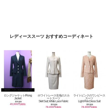
レディーススーツ おすすめコーディネート
ロングジャケット/Rong
ホワイトレース生地のスカ
ライトピンクのワンピース
Jacket
ートスーツ
スーツ
Skirt Suit, White Lace Fabric
Light Pink Dress Suit
通常価格
49,000円
(税別)
通常価格
通常価格
78,000円
78,000円
(税別)
(税別)