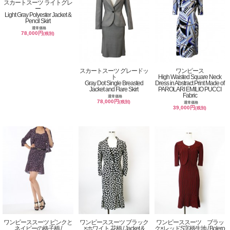
スカートスーツ ライトグレ
ー
Light Gray Polyester Jacket &
Pencil Skirt
通常価格
78,000円
(税別)
スカートスーツ グレードッ
ワンピース
ト
High Waisted Square Neck
Gray Dot Single Breasted
Dress in Abstract Print Made of
Jacket and Flare Skirt
PAROLARI EMILIO PUCCI
Fabric
通常価格
78,000円
(税別)
通常価格
39,000円
(税別)
ワンピーススーツ ピンクと
ワンピーススーツ ブラック
ワンピーススーツ ブラッ
ネイビーの格子柄 /
×ホワイト 花柄 / Jacket &
ク×レッドS字柄生地 / Bolero