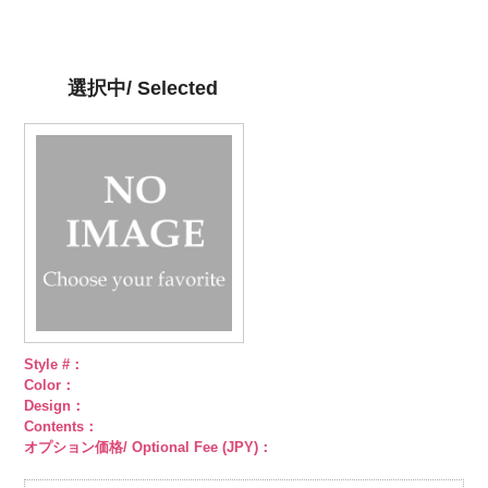
DOLCELABY、
AK105-59
グ
DOLCELABY、
AK105-57
ネ
http://www.anys.co.jp/wp-
ット柄ストラ
柄ストライプ
FairyRose
レー
ペイズ
FairyRose
イビー
ペイ
content/uploads/2013/05/ak105-
イプ
キュプ
キュプラ
6000
リー柄
キュ
6000
ズリー柄
キ
58.jpg
ラ100％
100％
プラ100％
ュプラ100％
AK105-58
グ
DOLCELABY、
DOLCELABY、
選択中/ Selected
DOLCELABY、
DOLCELABY、
リーン
ペイ
FairyRose
FairyRose
FairyRose
FairyRose
ズリー柄
キ
6000
6000
6000
6000
ュプラ100％
DOLCELABY、
FairyRose
6000
Style #：
Color：
Design：
Contents：
オプション価格/ Optional Fee (JPY)：