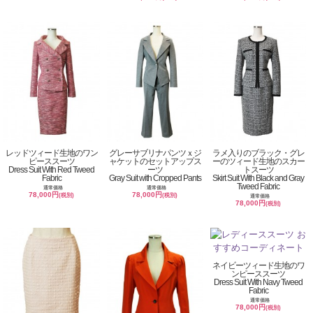
レッドツィード生地のワン
グレーサブリナパンツｘジ
ラメ入りのブラック・グレ
ピーススーツ
ャケットのセットアップス
ーのツィード生地のスカー
Dress Suit With Red Tweed
ーツ
トスーツ
Fabric
Gray Suit with Cropped Pants
Skirt Suit With Black and Gray
Tweed Fabric
通常価格
通常価格
78,000円
78,000円
(税別)
(税別)
通常価格
78,000円
(税別)
ネイビーツィード生地のワ
ンピーススーツ
Dress Suit With Navy Tweed
Fabric
通常価格
78,000円
(税別)