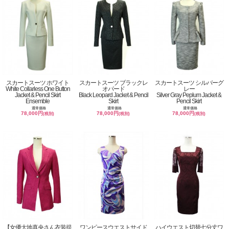
スカートスーツ ホワイト
スカートスーツ ブラックレ
スカートスーツ シルバーグ
White Collarless One Button
オパード
レー
Jacket & Pencil Skirt
Black Leopard Jacket & Pencil
Silver Gray Peplum Jacket &
Ensemble
Skirt
Pencil Skirt
通常価格
通常価格
通常価格
78,000円
78,000円
78,000円
(税別)
(税別)
(税別)
【女優大地真央さん衣装提
ワンピースウエストサイド
ハイウエスト切替七分丈ワ