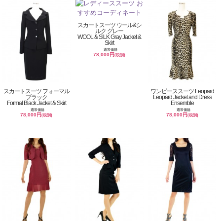
スカートスーツ ウール&シ
ルク グレー
WOOL & SILK Gray Jacket &
Skirt
通常価格
78,000円
(税別)
スカートスーツ フォーマル
ワンピーススーツ Leopard
ブラック
Leopard Jacket and Dress
Formal Black Jacket & Skirt
Ensemble
通常価格
通常価格
78,000円
78,000円
(税別)
(税別)