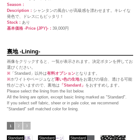
Season：
Description：
シャンタンの風合いが高級感を漂わせます。キレイな
発色で、ドレスにもピッタリ！
Stock：
あり
基本価格 -Price (JPY)-：
39,000円
裏地 -Lining-
画像をクリックすると、一覧が表示されます。決定ボタンを押してお
選びください。
※
「Standard」以外は
有料オプション
となります。
※
ホワイトやベージュなど
薄い色の生地
をお選びの場合、透ける可能
性がございますので、裏地は
「Standard」
をおすすめします。
Please select the lining from the list below.
All the lining are option, except basic lining marked as "Standard".
If you select self fabric, sheer or in pale color, we recommend
"Standard" self matched color for lining.
1
2
3
Standard
生地同系
Standard
ベージ
Standard