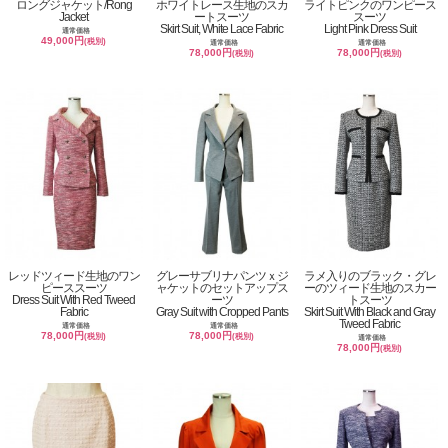
ロングジャケット/Rong
ホワイトレース生地のスカ
ライトピンクのワンピース
Jacket
ートスーツ
スーツ
Skirt Suit, White Lace Fabric
Light Pink Dress Suit
通常価格
49,000円
(税別)
通常価格
通常価格
78,000円
78,000円
(税別)
(税別)
レッドツィード生地のワン
グレーサブリナパンツｘジ
ラメ入りのブラック・グレ
ピーススーツ
ャケットのセットアップス
ーのツィード生地のスカー
Dress Suit With Red Tweed
ーツ
トスーツ
Fabric
Gray Suit with Cropped Pants
Skirt Suit With Black and Gray
Tweed Fabric
通常価格
通常価格
78,000円
78,000円
(税別)
(税別)
通常価格
78,000円
(税別)