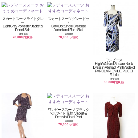
スカートスーツ ライトグレ
スカートスーツ グレードッ
ー
ト
Light Gray Polyester Jacket &
Gray Dot Single Breasted
Pencil Skirt
Jacket and Flare Skirt
通常価格
通常価格
78,000円
78,000円
(税別)
(税別)
ワンピース
High Waisted Square Neck
Dress in Abstract Print Made of
PAROLARI EMILIO PUCCI
Fabric
通常価格
39,000円
(税別)
ワンピーススーツ ブラック
×ホワイト 花柄 / Jacket &
Dress in Floral Print
通常価格
78,000円
(税別)