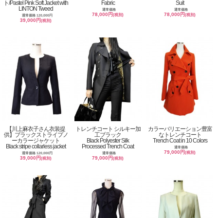
ト/Pastel Pink Soft Jacket with
Fabric
Suit
LINTON Tweed
通常価格
通常価格
78,000円
78,000円
(税別)
(税別)
通常価格 120,000円
39,000円
(税別)
【川上麻衣子さん衣装提
トレンチコート シルキー加
カラーバリエーション豊富
供】ブラックストライプノ
工ブラック
なトレンチコート
ーカラージャケット
Black Polyester Silk
Trench Coat in 10 Colors
Black stripe collarless jacket
Processed Trench Coat
通常価格
79,000円
(税別)
通常価格 120,000円
通常価格
39,000円
79,000円
(税別)
(税別)