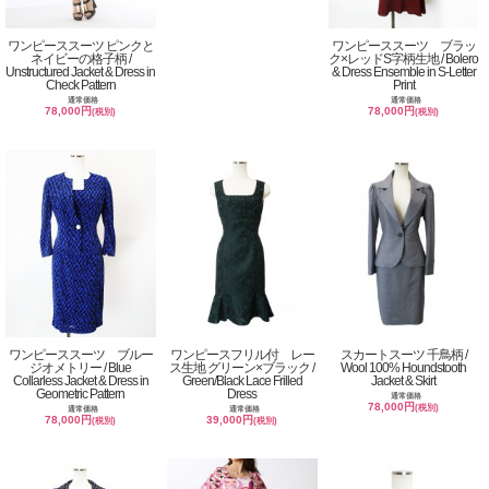
ワンピーススーツ ピンクと
ワンピーススーツ ブラッ
ネイビーの格子柄 /
ク×レッドS字柄生地 / Bolero
Unstructured Jacket & Dress in
& Dress Ensemble in S-Letter
Check Pattern
Print
通常価格
通常価格
78,000円
78,000円
(税別)
(税別)
ワンピーススーツ ブルー
ワンピースフリル付 レー
スカートスーツ 千鳥柄 /
ジオメトリー / Blue
ス生地 グリーン×ブラック /
Wool 100% Houndstooth
Collarless Jacket & Dress in
Green/Black Lace Frilled
Jacket & Skirt
Geometric Pattern
Dress
通常価格
78,000円
(税別)
通常価格
通常価格
78,000円
39,000円
(税別)
(税別)