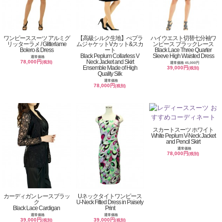
ワンピーススーツ アルミグ
【高級シルク生地】ぺプラ
ハイウエスト切替七分袖ワ
リッターラメ / Glitterlame
ムジャケットVカット&スカ
ンピース ブラックレース
Bolero & Dress
ート
Black Lace Three Quarter
Black Peplum Collarless V
Sleeve High Waisted Dress
通常価格
Neck Jacket and Skirt
78,000円
(税別)
通常価格 45,000円
Ensemble Made of High
39,000円
(税別)
Quality Silk
通常価格
78,000円
(税別)
スカートスーツ ホワイト
White Peplum V-Neck Jacket
and Pencil Skirt
通常価格
78,000円
(税別)
カーディガン レースブラッ
Uネックタイトワンピース
ク
U-Neck Fitted Dress in Paisely
Black Lace Cardigan
Print
通常価格
通常価格
39,000円
39,000円
(税別)
(税別)