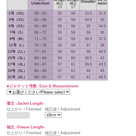
Shoulder
Underbust
補正
補正
waist
±3
±7
1号（4S）
59～63
55
58
33.5
31.5
3号（3S）
62～66
55
58
34.5
33
5号（SS）
65～69
55
58
35
34.5
7号（S）
68～72
55
58
36
36
9号（M）
71～75
55
59
36.5
37.5
11号（L）
74～78
56
59
37
39
13号（LL）
77～81
56
60
38
40.5
15号（3L）
80～84
56
60
38.5
42
17号（4L）
83～87
57
61
39.5
43.5
19号（5L）
86～90
57
61
40
45
21号（6L）
89～93
57
62
41
46.5
■ジャケット号数 -Size & Measurement-
着丈 -Jacket Length-
仕上がり / Finished
補正値 / Adjustment
袖丈 -Sleeve Length-
仕上がり / Finished
補正値 / Adjustment