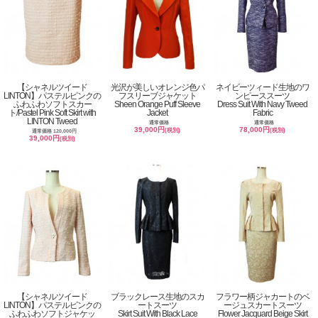
【シャネルツイード
光沢が美しいオレンジ色パ
ネイビーツィード生地のワ
LINTON】パステルピンクの
フスリーブジャケット
ンピーススーツ
ふわふわソフトスカー
Sheen Orange Puff Sleeve
Dress Suit With Navy Tweed
ト/Pastel Pink Soft Skirt with
Jacket
Fabric
LINTON Tweed
通常価格
通常価格
39,000円
78,000円
(税別)
(税別)
通常価格 120,000円
39,000円
(税別)
【シャネルツイード
ブラックレース生地のスカ
フラワー柄ジャカートのベ
LINTON】パステルピンクの
ートスーツ
ージュスカートスーツ
ふわふわソフトジャケッ
Skirt Suit With Black Lace
Flower Jacquard Beige Skirt