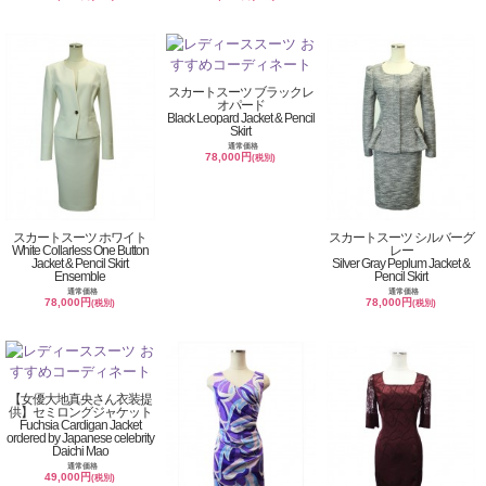
スカートスーツ ブラックレ
オパード
Black Leopard Jacket & Pencil
Skirt
通常価格
78,000円
(税別)
スカートスーツ ホワイト
スカートスーツ シルバーグ
White Collarless One Button
レー
Jacket & Pencil Skirt
Silver Gray Peplum Jacket &
Ensemble
Pencil Skirt
通常価格
通常価格
78,000円
78,000円
(税別)
(税別)
【女優大地真央さん衣装提
供】セミロングジャケット
Fuchsia Cardigan Jacket
ordered by Japanese celebrity
Daichi Mao
通常価格
49,000円
(税別)