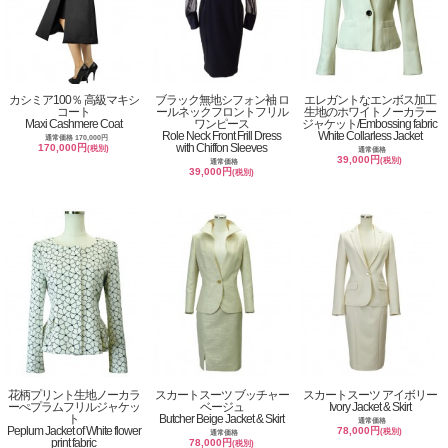
カシミア100％ 高級マキシ
ブラック無地シフォン袖 ロ
エレガントなエンボス加工
コート
ールネックフロントフリル
生地のホワイトノーカラー
Maxi Cashmere Coat
ワンピース
ジャケット/Embossing fabric
Role Neck Front Frill Dress
White Collarless Jacket
通常価格 170,000円
with Chiffon Sleeves
170,000円
(税別)
通常価格
39,000円
(税別)
通常価格
39,000円
(税別)
花柄プリント生地ノーカラ
スカートスーツ ブッチャー
スカートスーツ アイボリー
ーぺプラムフリルジャケッ
ベージュ
Ivory Jacket & Skirt
ト
Butcher Beige Jacket & Skirt
通常価格
Peplum Jacket of White flower
78,000円
(税別)
通常価格
print fabric
78,000円
(税別)