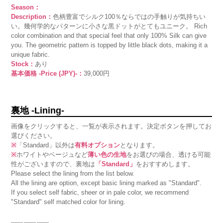
Season：
Description：
色柄豊富でシルク100％ならではの手触りが気持ちい
い。幾何学的なパターンに小さな黒ドットがとてもユニーク。 Rich
color combination and that special feel that only 100% Silk can give
you. The geometric pattern is topped by little black dots, making it a
unique fabric.
Stock：
あり
基本価格 -Price (JPY)-：
39,000円
裏地 -Lining-
画像をクリックすると、一覧が表示されます。決定ボタンを押してお
選びください。
※
「Standard」以外は
有料オプション
となります。
※
ホワイトやベージュなど
薄い色の生地
をお選びの場合、透ける可能
性がございますので、裏地は
「Standard」
をおすすめします。
Please select the lining from the list below.
All the lining are option, except basic lining marked as "Standard".
If you select self fabric, sheer or in pale color, we recommend
"Standard" self matched color for lining.