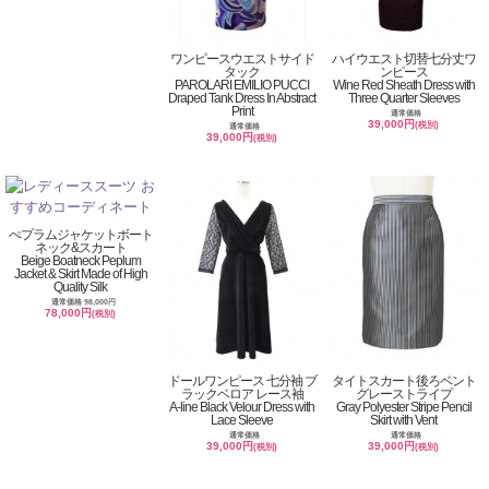
ワンピースウエストサイド
ハイウエスト切替七分丈ワ
タック
ンピース
PAROLARI EMILIO PUCCI
Wine Red Sheath Dress with
Draped Tank Dress In Abstract
Three Quarter Sleeves
Print
通常価格
39,000円
(税別)
通常価格
39,000円
(税別)
ぺプラムジャケットボート
ネック&スカート
Beige Boatneck Peplum
Jacket & Skirt Made of High
Quality Silk
通常価格 98,000円
78,000円
(税別)
ドールワンピース 七分袖 ブ
タイトスカート後ろベント
ラックベロア レース袖
グレーストライプ
A-line Black Velour Dress with
Gray Polyester Stripe Pencil
Lace Sleeve
Skirt with Vent
通常価格
通常価格
39,000円
39,000円
(税別)
(税別)