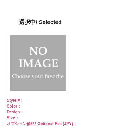
ン直径23mm
content/uploads/2013/04/kvm4525-
直径23mm／
content/uploads/2013/04/kvm4525-
直径23mm／
http://www.anys.co.jp/wp-
直径23mm／
／小ボタン直
n.jpg
小ボタン直径
g.jpg
小ボタン直径
content/uploads/2013/04/pws22-
小ボタン直径
径18mm
KVM4525-N
18mm
KVM4525-G
4000
18mm
g09.jpg
4000
18mm
4000
4000
シルバー
蝶
ゴールド
蝶
PWS22-G09
選択中/ Selected
柄
大ボタン
柄
大ボタン
ブラック
ラ
直径23mm／
直径23mm／
インストーン
小ボタン直径
小ボタン直径
花
大ボタン
18mm
4000
18mm
4000
直径23mm／
小ボタン直径
18mm
4000
Style #：
Color：
Design：
Size：
オプション価格/ Optional Fee (JPY)：