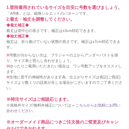
1.普段着用されているサイズを目安に号数を選びましょう。
「AR体」とは、細身シルエットのパターンです。
2.着丈・袖丈を調整してください。
◆着丈補正◆
着丈は背中心の長さです。補正は±3cm対応できます。
◆袖丈補正◆
袖丈は、折り曲げていない状態の長さです。補正は±7cm対応できま
す。
※
号数が分からない方は、ブラジャーの上からアンダーバストを測
り、サイズ表と照らし合わせましょう。
※
ゆったりご着用いただきたい場合は、ワン号数アップをオススメし
ます。
※
生地に若干の伸縮性があります為、仕上がりサイズは表記(ご指定)
サイズより数ミリの誤差が生じる場合がございますのでご了承くださ
い。
※特注サイズはご相談応じます。
※規格外サイズ/無料外補正については »
こちらからお気軽にお問い
合わせください。
※オーダーメイド商品につきご注文後のご変更及びキャン
セルはできかねます。