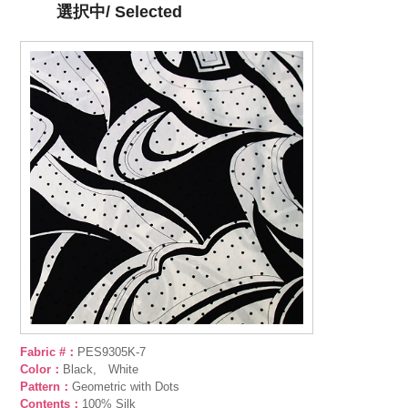
選択中/ Selected
Fabric #：
PES9305K-7
Color：
Black, White
Pattern：
Geometric with Dots
Contents：
100% Silk