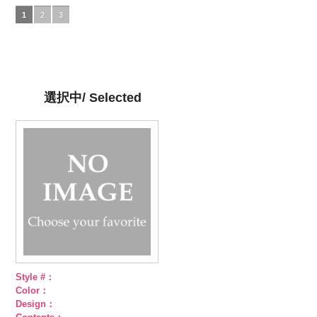
DOLCELABY、
5.jpg
グレー
DOLCELABY、
4.jpg
グリーン
FairyRose
3.jpg
ネイビー
DOLCELABY、
1.jpg
ＡＫＬ
1
2
3
FairyRose
AKL5300-5
(AK105-
FairyRose
AKL5300-4
(AK105-
6000
AKL5300-3
(AK105-
FairyRose
5300-1
ベー
6000
ブラック
59/LT)
ド
6000
レッド
58/LT)
ドッ
グリーン
57/LT)
ド
6000
ジュ
ドット
ット柄ストラ
http://www.anys.co.jp/wp-
ト柄ストライ
http://www.anys.co.jp/wp-
ット柄ストラ
http://www.anys.co.jp/wp-
柄ストライプ
イプ
content/uploads/2013/05/ak105-
キュプ
プ
content/uploads/2013/05/ak105-
キュプラ
イプ
content/uploads/2013/05/ak105-
キュプ
キュプラ
ラ100％
59.jpg
100％
58.jpg
ラ100％
57.jpg
100％
DOLCELABY、
AK105-59
グ
DOLCELABY、
AK105-58
グ
DOLCELABY、
AK105-57
ネ
DOLCELABY、
選択中/ Selected
FairyRose
レー
ペイズ
FairyRose
リーン
ペイ
FairyRose
イビー
ペイ
FairyRose
6000
リー柄
キュ
6000
ズリー柄
キ
6000
ズリー柄
キ
6000
プラ100％
ュプラ100％
ュプラ100％
DOLCELABY、
DOLCELABY、
DOLCELABY、
FairyRose
FairyRose
FairyRose
6000
6000
6000
Style #：
Color：
Design：