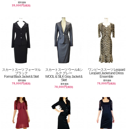
通常価格
39,000円
(税別)
スカートスーツ フォーマル
スカートスーツ ウール&シ
ワンピーススーツ Leopard
ブラック
ルク グレー
Leopard Jacket and Dress
Formal Black Jacket & Skirt
WOOL & SILK Gray Jacket &
Ensemble
Skirt
通常価格
通常価格
78,000円
78,000円
(税別)
(税別)
通常価格
78,000円
(税別)