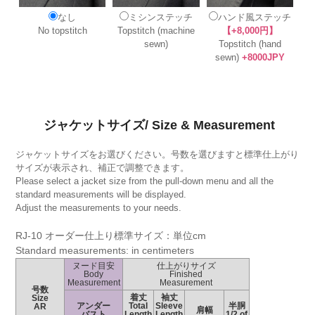
なし
ミシンステッチ
ハンド風ステッチ
No topstitch
Topstitch (machine
【+8,000円】
sewn)
Topstitch (hand
sewn)
+8000JPY
ジャケットサイズ/ Size & Measurement
ジャケットサイズをお選びください。号数を選びますと標準仕上がり
サイズが表示され、補正で調整できます。
Please select a jacket size from the pull-down menu and all the
standard measurements will be displayed.
Adjust the measurements to your needs.
RJ-10 オーダー仕上り標準サイズ：単位cm
Standard measurements: in centimeters
ヌード目安
仕上がりサイズ
Body
Finished
Measurement
Measurement
号数
着丈
袖丈
Size
アンダー
Total
Sleeve
半胴
AR
肩幅
バスト
Length
Length
1/2 of