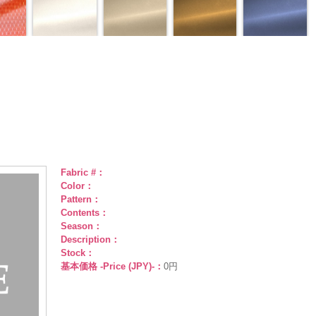
Fabric #：
Color：
Pattern：
Contents：
Season：
Description：
Stock：
基本価格 -Price (JPY)-：
0円