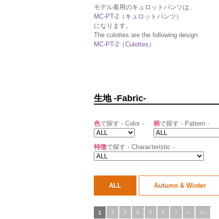
モデル着用のキュロットパンツは、
MC-PT-2（キュロットパンツ）
になります。
The culottes are the following design:
MC-PT-2（Culottes）
生地 -Fabric-
色
で探す - Color -
柄
で探す - Pattern -
特徴
で探す - Characteristic -
ALL
Autumn & Winter
1
2
3
4
5
6
7
>
>>