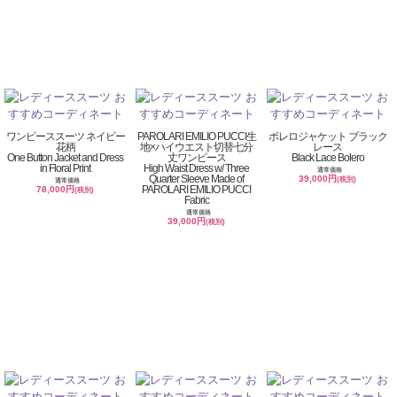
ワンピーススーツ ネイビー
PAROLARI EMILIO PUCCI生
ボレロジャケット ブラック
花柄
地×ハイウエスト切替七分
レース
One Button Jacket and Dress
丈ワンピース
Black Lace Bolero
in Floral Print
High Waist Dress w/ Three
通常価格
Quarter Sleeve Made of
39,000円
(税別)
通常価格
PAROLARI EMILIO PUCCI
78,000円
(税別)
Fabric
通常価格
39,000円
(税別)