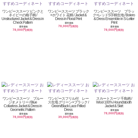
ワンピーススーツ ピンクと
ワンピーススーツ ブラック
ワンピーススーツ ブラッ
ネイビーの格子柄 /
×ホワイト 花柄 / Jacket &
ク×レッドS字柄生地 / Bolero
Unstructured Jacket & Dress in
Dress in Floral Print
& Dress Ensemble in S-Letter
Check Pattern
Print
通常価格
78,000円
(税別)
通常価格
通常価格
78,000円
78,000円
(税別)
(税別)
ワンピーススーツ ブルー
ワンピースフリル付 レー
スカートスーツ 千鳥柄 /
ジオメトリー / Blue
ス生地 グリーン×ブラック /
Wool 100% Houndstooth
Collarless Jacket & Dress in
Green/Black Lace Frilled
Jacket & Skirt
Geometric Pattern
Dress
通常価格
78,000円
(税別)
通常価格
通常価格
78,000円
39,000円
(税別)
(税別)