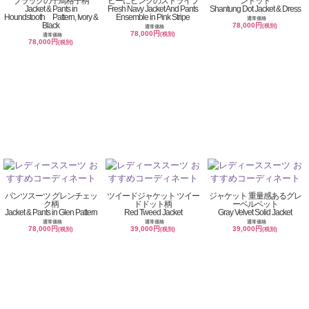
ブラックの千鳥格子柄
ビーにピンクのストライプ
ンドット
Jacket & Pants in
Fresh Navy Jacket And Pants
Shantung Dot Jacket & Dress
Houndstooth Pattern, Ivory &
Ensemble in Pink Stripe
通常価格
Black
78,000円
(税別)
通常価格
78,000円
(税別)
通常価格
78,000円
(税別)
パンツスーツ グレンチェッ
ツイードジャケット ツイー
ジャケット 重量感あるグレ
ク柄
ドドット柄
ーベルベット
Jacket & Pants in Glen Pattern
Red Tweed Jacket
Gray Velvet Solid Jacket
通常価格
通常価格
通常価格
78,000円
39,000円
39,000円
(税別)
(税別)
(税別)