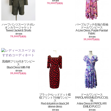
通常価格
78,000円
(税別)
ハーフパンツスーツ ナポレ
パープルプッチ生地の長袖
オンカラージャケット
ドールワンピース
Tweed Jacket & Shorts
A-Line Dress, Purple Parolari
Fabric
通常価格
78,000円
(税別)
通常価格
39,000円
(税別)
黒織柄フリル付きワンピー
ス
Black Dress With Frill
通常価格
39,000円
(税別)
ブラック×レッドドット模
ドールワンピース
様プリント7分袖ワンピー
PAROLARI EMILIO PUCCI生
ス
地
Red dot print on black,3/4
A-line Dress in PAROLARI
sleeve dress
EMILIO PUCCI
通常価格
通常価格