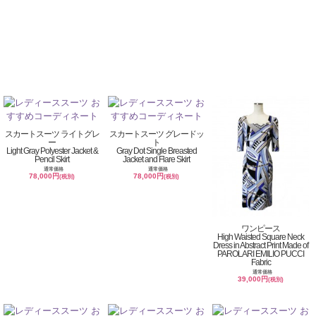
スカートスーツ ライトグレ
スカートスーツ グレードッ
ー
ト
Light Gray Polyester Jacket &
Gray Dot Single Breasted
Pencil Skirt
Jacket and Flare Skirt
通常価格
通常価格
78,000円
78,000円
(税別)
(税別)
ワンピース
High Waisted Square Neck
Dress in Abstract Print Made of
PAROLARI EMILIO PUCCI
Fabric
通常価格
39,000円
(税別)