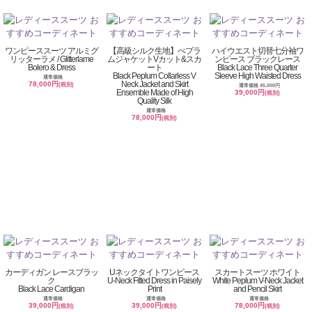
ワンピーススーツ アルミグ
【高級シルク生地】ぺプラ
ハイウエスト切替七分袖ワ
リッターラメ / Glitterlame
ムジャケットVカット&スカ
ンピース ブラックレース
Bolero & Dress
ート
Black Lace Three Quarter
Black Peplum Collarless V
Sleeve High Waisted Dress
通常価格
Neck Jacket and Skirt
78,000円
(税別)
通常価格 45,000円
Ensemble Made of High
39,000円
(税別)
Quality Silk
通常価格
78,000円
(税別)
カーディガン レースブラッ
Uネックタイトワンピース
スカートスーツ ホワイト
ク
U-Neck Fitted Dress in Paisely
White Peplum V-Neck Jacket
Black Lace Cardigan
Print
and Pencil Skirt
通常価格
通常価格
通常価格
39,000円
39,000円
78,000円
(税別)
(税別)
(税別)