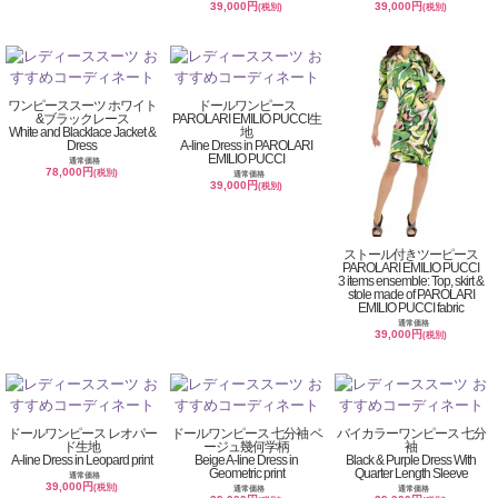
39,000円
39,000円
(税別)
(税別)
ワンピーススーツ ホワイト
ドールワンピース
&ブラックレース
PAROLARI EMILIO PUCCI生
White and Blacklace Jacket &
地
Dress
A-line Dress in PAROLARI
EMILIO PUCCI
通常価格
78,000円
(税別)
通常価格
39,000円
(税別)
ストール付きツーピース
PAROLARI EMILIO PUCCI
3 items ensemble: Top, skirt &
stole made of PAROLARI
EMILIO PUCCI fabric
通常価格
39,000円
(税別)
ドールワンピース レオパー
ドールワンピース 七分袖 ベ
バイカラーワンピース 七分
ド生地
ージュ幾何学柄
袖
A-line Dress in Leopard print
Beige A-line Dress in
Black & Purple Dress With
Geometric print
Quarter Length Sleeve
通常価格
39,000円
(税別)
通常価格
通常価格