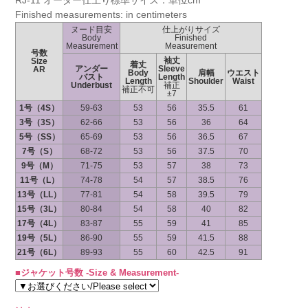
RJ-11 オーダー仕上り標準サイズ：単位cm
Finished measurements: in centimeters
ヌード目安
仕上がりサイズ
Body
Finished
Measurement
Measurement
号数
袖丈
Size
着丈
アンダー
Sleeve
AR
Body
肩幅
ウエスト
バスト
Length
Length
Shoulder
Waist
Underbust
補正
補正不可
±7
1号（4S）
59-63
53
56
35.5
61
3号（3S）
62-66
53
56
36
64
5号（SS）
65-69
53
56
36.5
67
7号（S）
68-72
53
56
37.5
70
9号（M）
71-75
53
57
38
73
11号（L）
74-78
54
57
38.5
76
13号（LL）
77-81
54
58
39.5
79
15号（3L）
80-84
54
58
40
82
17号（4L）
83-87
55
59
41
85
19号（5L）
86-90
55
59
41.5
88
21号（6L）
89-93
55
60
42.5
91
■ジャケット号数 -Size & Measurement-