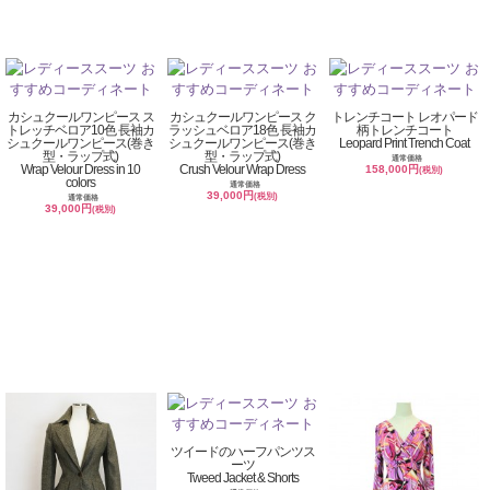
カシュクールワンピース ス
カシュクールワンピース ク
トレンチコート レオパード
トレッチベロア10色 長袖カ
ラッシュベロア18色 長袖カ
柄トレンチコート
シュクールワンピース(巻き
シュクールワンピース(巻き
Leopard Print Trench Coat
型・ラップ式)
型・ラップ式)
通常価格
Wrap Velour Dress in 10
Crush Velour Wrap Dress
158,000円
(税別)
colors
通常価格
39,000円
(税別)
通常価格
39,000円
(税別)
ツイードのハーフパンツス
ーツ
Tweed Jacket & Shorts