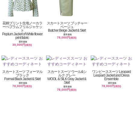
花柄プリント生地ノーカラ
スカートスーツ ブッチャー
ーぺプラムフリルジャケッ
ベージュ
ト
Butcher Beige Jacket & Skirt
Peplum Jacket of White flower
通常価格
print fabric
78,000円
(税別)
通常価格
39,000円
(税別)
スカートスーツ フォーマル
スカートスーツ ウール&シ
ワンピーススーツ Leopard
ブラック
ルク グレー
Leopard Jacket and Dress
Formal Black Jacket & Skirt
WOOL & SILK Gray Jacket &
Ensemble
Skirt
通常価格
通常価格
78,000円
78,000円
(税別)
(税別)
通常価格
78,000円
(税別)