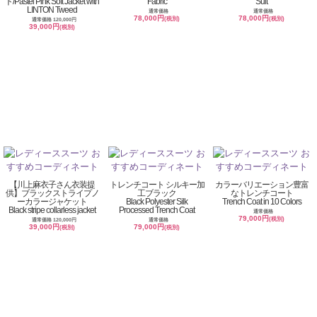
ト/Pastel Pink Soft Jacket with
Fabric
Suit
LINTON Tweed
通常価格
通常価格
78,000円
78,000円
(税別)
(税別)
通常価格 120,000円
39,000円
(税別)
【川上麻衣子さん衣装提
トレンチコート シルキー加
カラーバリエーション豊富
供】ブラックストライプノ
工ブラック
なトレンチコート
ーカラージャケット
Black Polyester Silk
Trench Coat in 10 Colors
Black stripe collarless jacket
Processed Trench Coat
通常価格
79,000円
(税別)
通常価格 120,000円
通常価格
39,000円
79,000円
(税別)
(税別)