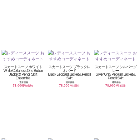
スカートスーツ ホワイト
スカートスーツ ブラックレ
スカートスーツ シルバーグ
White Collarless One Button
オパード
レー
Jacket & Pencil Skirt
Black Leopard Jacket & Pencil
Silver Gray Peplum Jacket &
Ensemble
Skirt
Pencil Skirt
通常価格
通常価格
通常価格
78,000円
78,000円
78,000円
(税別)
(税別)
(税別)