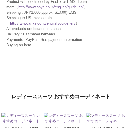
Product will be shipped by FedEx or EMS. Learn
more（
http://www.anys.co.jp/english/guide_en/
）
Shipping : JPY1,000(approx. $10.00) EMS
Shipping to US | see details
（
http://www.anys.co.jp/english/guide_en/
）
All products are located in Japan
Delivery : Estimated between
Payments: PayPal | See payment information
Buying an item
レディーススーツ おすすめコーディネート