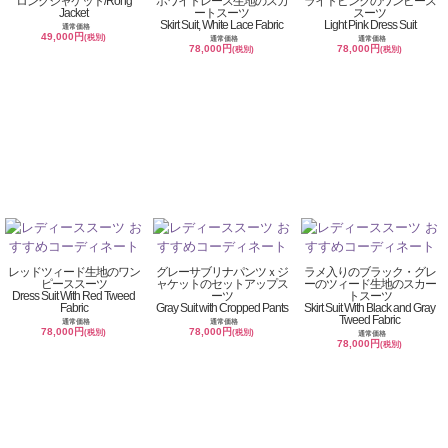
ロングジャケット/Rong
ホワイトレース生地のスカ
ライトピンクのワンピース
Jacket
ートスーツ
スーツ
Skirt Suit, White Lace Fabric
Light Pink Dress Suit
通常価格
49,000円
(税別)
通常価格
通常価格
78,000円
78,000円
(税別)
(税別)
レッドツィード生地のワン
グレーサブリナパンツｘジ
ラメ入りのブラック・グレ
ピーススーツ
ャケットのセットアップス
ーのツィード生地のスカー
Dress Suit With Red Tweed
ーツ
トスーツ
Fabric
Gray Suit with Cropped Pants
Skirt Suit With Black and Gray
Tweed Fabric
通常価格
通常価格
78,000円
78,000円
(税別)
(税別)
通常価格
78,000円
(税別)