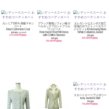
カシミア100％ 高級マキシ
ブラック無地シフォン袖 ロ
エレガントなエンボス加工
コート
ールネックフロントフリル
生地のホワイトノーカラー
Maxi Cashmere Coat
ワンピース
ジャケット/Embossing fabric
Role Neck Front Frill Dress
White Collarless Jacket
通常価格 170,000円
with Chiffon Sleeves
170,000円
(税別)
通常価格
39,000円
(税別)
通常価格
39,000円
(税別)
スカートスーツ アイボリー
Ivory Jacket & Skirt
通常価格
78,000円
(税別)