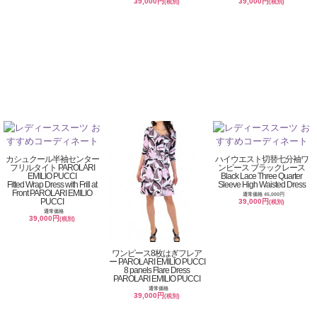
39,000円
39,000円
(税別)
(税別)
カシュクール半袖センター
ハイウエスト切替七分袖ワ
フリルタイト PAROLARI
ンピース ブラックレース
EMILIO PUCCI
Black Lace Three Quarter
Fitted Wrap Dress with Frill at
Sleeve High Waisted Dress
Front PAROLARI EMILIO
通常価格 45,000円
PUCCI
39,000円
(税別)
通常価格
39,000円
(税別)
ワンピース8枚はぎフレア
ー PAROLARI EMILIO PUCCI
8 panels Flare Dress
PAROLARI EMILIO PUCCI
通常価格
39,000円
(税別)