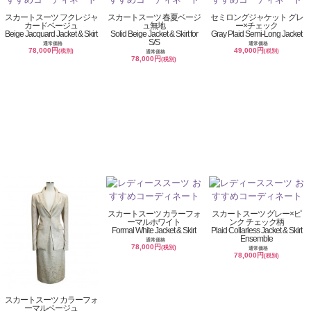
スカートスーツ フクレジャ
スカートスーツ 春夏ベージ
セミロングジャケット グレ
カードベージュ
ュ無地
ー×チェック
Beige Jacquard Jacket & Skirt
Solid Beige Jacket & Skirt for
Gray Plaid Semi-Long Jacket
S/S
通常価格
通常価格
78,000円
49,000円
(税別)
(税別)
通常価格
78,000円
(税別)
スカートスーツ カラーフォ
スカートスーツ グレー×ピ
ーマルホワイト
ンク チェック柄
Formal White Jacket & Skirt
Plaid Collarless Jacket & Skirt
Ensemble
通常価格
78,000円
(税別)
通常価格
78,000円
(税別)
スカートスーツ カラーフォ
ーマルベージュ