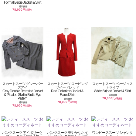
Formal Beige Jacket & Skirt
通常価格
78,000円
(税別)
スカートスーツ グレーバー
スカートスーツ ロービング
スカートスーツ ベージュス
ズアイ
ツイードレッド
トライプ
Gray Double Breasted Jacket
Red Collarless Jacket &
White Striped Jacket & Skirt
& Pleated Skirt in Bird’s Eye
Flared Skirt
通常価格
Pattern
78,000円
(税別)
通常価格
78,000円
(税別)
通常価格
78,000円
(税別)
パンツスーツ アイボリーと
パンツスーツ 爽やかなネイ
ワンピーススーツ シャンタ