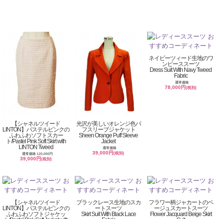
ネイビーツィード生地のワ
ンピーススーツ
Dress Suit With Navy Tweed
Fabric
通常価格
78,000円
(税別)
【シャネルツイード
光沢が美しいオレンジ色パ
LINTON】パステルピンクの
フスリーブジャケット
ふわふわソフトスカー
Sheen Orange Puff Sleeve
ト/Pastel Pink Soft Skirt with
Jacket
LINTON Tweed
通常価格
39,000円
(税別)
通常価格 120,000円
39,000円
(税別)
【シャネルツイード
ブラックレース生地のスカ
フラワー柄ジャカートのベ
LINTON】パステルピンクの
ートスーツ
ージュスカートスーツ
ふわふわソフトジャケッ
Skirt Suit With Black Lace
Flower Jacquard Beige Skirt