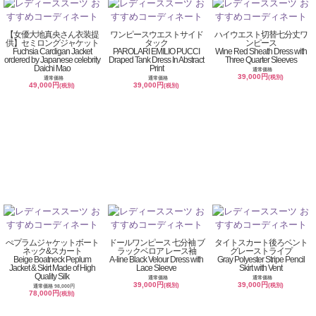
【女優大地真央さん衣装提
ワンピースウエストサイド
ハイウエスト切替七分丈ワ
供】セミロングジャケット
タック
ンピース
Fuchsia Cardigan Jacket
PAROLARI EMILIO PUCCI
Wine Red Sheath Dress with
ordered by Japanese celebrity
Draped Tank Dress In Abstract
Three Quarter Sleeves
Daichi Mao
Print
通常価格
39,000円
(税別)
通常価格
通常価格
49,000円
39,000円
(税別)
(税別)
ぺプラムジャケットボート
ドールワンピース 七分袖 ブ
タイトスカート後ろベント
ネック&スカート
ラックベロア レース袖
グレーストライプ
Beige Boatneck Peplum
A-line Black Velour Dress with
Gray Polyester Stripe Pencil
Jacket & Skirt Made of High
Lace Sleeve
Skirt with Vent
Quality Silk
通常価格
通常価格
39,000円
39,000円
(税別)
(税別)
通常価格 98,000円
78,000円
(税別)