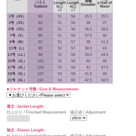
肩幅
バスト
Length
Length
a Half of
Shoulder
Topbust
補正
補正
Waist
±5
±7
1号（4S）
80
51
56
35.5
35.5
3号（3S）
83
51
56
36
37
5号（SS）
86
51
56
36.5
38.5
7号（S）
89
51
56
37.5
40
9号（M）
92
51
57
38
41.5
11号（L）
95
52
57
38.5
43
13号（LL）
98
52
58
39.5
44.5
15号（3L）
101
52
58
40
46
17号（4L）
104
53
59
41
47.5
19号（5L）
107
53
59
41.5
49
21号（6L）
110
53
60
42.5
50.5
■ジャケット号数 -Size & Measurement-
着丈 -Jacket Length-
仕上がり / Finished Measurement
補正値 / Adjustment
袖丈 -Sleeve Length-
仕上がり / Finished Measurement
補正値 / Adjustment