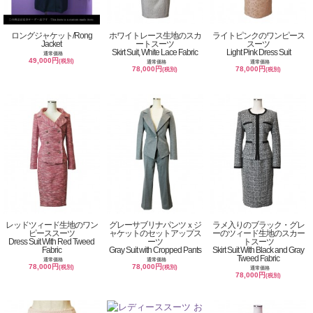
ロングジャケット/Rong
ホワイトレース生地のスカ
ライトピンクのワンピース
Jacket
ートスーツ
スーツ
Skirt Suit, White Lace Fabric
Light Pink Dress Suit
通常価格
49,000円
(税別)
通常価格
通常価格
78,000円
78,000円
(税別)
(税別)
レッドツィード生地のワン
グレーサブリナパンツｘジ
ラメ入りのブラック・グレ
ピーススーツ
ャケットのセットアップス
ーのツィード生地のスカー
Dress Suit With Red Tweed
ーツ
トスーツ
Fabric
Gray Suit with Cropped Pants
Skirt Suit With Black and Gray
Tweed Fabric
通常価格
通常価格
78,000円
78,000円
(税別)
(税別)
通常価格
78,000円
(税別)