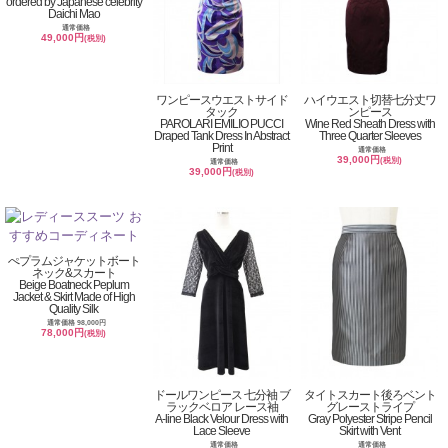
ordered by Japanese celebrity
Daichi Mao
通常価格
49,000円
(税別)
ワンピースウエストサイド
ハイウエスト切替七分丈ワ
タック
ンピース
PAROLARI EMILIO PUCCI
Wine Red Sheath Dress with
Draped Tank Dress In Abstract
Three Quarter Sleeves
Print
通常価格
39,000円
(税別)
通常価格
39,000円
(税別)
ぺプラムジャケットボート
ネック&スカート
Beige Boatneck Peplum
Jacket & Skirt Made of High
Quality Silk
通常価格 98,000円
78,000円
(税別)
ドールワンピース 七分袖 ブ
タイトスカート後ろベント
ラックベロア レース袖
グレーストライプ
A-line Black Velour Dress with
Gray Polyester Stripe Pencil
Lace Sleeve
Skirt with Vent
通常価格
通常価格