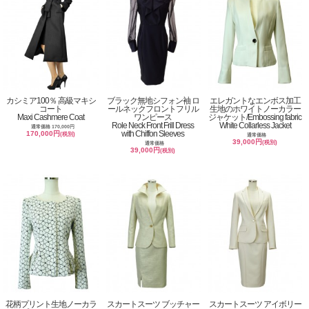
カシミア100％ 高級マキシ
ブラック無地シフォン袖 ロ
エレガントなエンボス加工
コート
ールネックフロントフリル
生地のホワイトノーカラー
Maxi Cashmere Coat
ワンピース
ジャケット/Embossing fabric
Role Neck Front Frill Dress
White Collarless Jacket
通常価格 170,000円
with Chiffon Sleeves
170,000円
(税別)
通常価格
39,000円
(税別)
通常価格
39,000円
(税別)
花柄プリント生地ノーカラ
スカートスーツ ブッチャー
スカートスーツ アイボリー