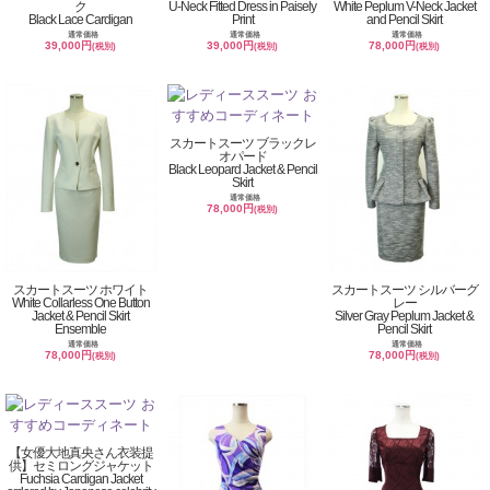
ク
U-Neck Fitted Dress in Paisely
White Peplum V-Neck Jacket
Black Lace Cardigan
Print
and Pencil Skirt
通常価格
通常価格
通常価格
39,000円
39,000円
78,000円
(税別)
(税別)
(税別)
スカートスーツ ブラックレ
オパード
Black Leopard Jacket & Pencil
Skirt
通常価格
78,000円
(税別)
スカートスーツ ホワイト
スカートスーツ シルバーグ
White Collarless One Button
レー
Jacket & Pencil Skirt
Silver Gray Peplum Jacket &
Ensemble
Pencil Skirt
通常価格
通常価格
78,000円
78,000円
(税別)
(税別)
【女優大地真央さん衣装提
供】セミロングジャケット
Fuchsia Cardigan Jacket