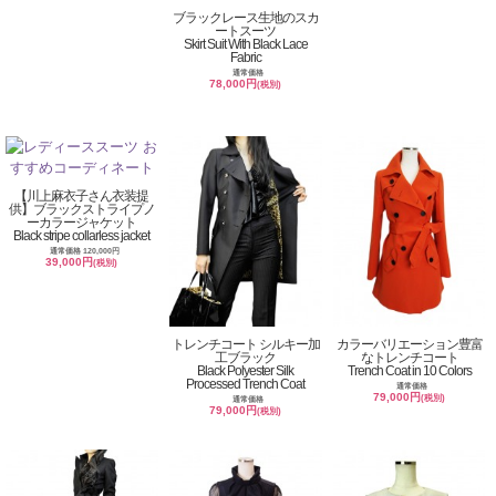
ブラックレース生地のスカ
ートスーツ
Skirt Suit With Black Lace
Fabric
通常価格
78,000円
(税別)
【川上麻衣子さん衣装提
供】ブラックストライプノ
ーカラージャケット
Black stripe collarless jacket
通常価格 120,000円
39,000円
(税別)
トレンチコート シルキー加
カラーバリエーション豊富
工ブラック
なトレンチコート
Black Polyester Silk
Trench Coat in 10 Colors
Processed Trench Coat
通常価格
79,000円
(税別)
通常価格
79,000円
(税別)