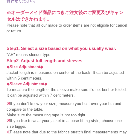
合わせください。
※オーダーメイド商品につきご注文後のご変更及びキャン
セルはできかねます。
Please note that all our made to order items are not eligible for cancel
or return.
Step1. Select a size based on what you usually wear.
"AR" means slender type.
Step2. Adjust full length and sleeves
◆Size Adjustment◆
Jacket length is measured on center of the back. It can be adjusted
within 5 centimeters.
◆Sleeve Adjustment◆
To measure the length of the sleeve make sure it's not bent or folded.
It can be adjusted within 7 centimeters.
※
If you don't know your size, measure you bust over your bra and
compare to the table.
Make sure the measuring tape is not too tight.
※
If you like to wear your jacket in a loose-fitting style, choose one
size bigger.
※
Please note that due to the fabrics stretch final measurements may