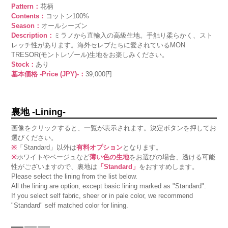
Pattern：
花柄
Contents：
コットン100%
Season：
オールシーズン
Description：
ミラノから直輸入の高級生地。手触り柔らかく、スト
レッチ性があります。海外セレブたちに愛されているMON
TRESOR(モントレゾール)生地をお楽しみください。
Stock：
あり
基本価格 -Price (JPY)-：
39,000円
裏地 -Lining-
画像をクリックすると、一覧が表示されます。決定ボタンを押してお
選びください。
※
「Standard」以外は
有料オプション
となります。
※
ホワイトやベージュなど
薄い色の生地
をお選びの場合、透ける可能
性がございますので、裏地は
「Standard」
をおすすめします。
Please select the lining from the list below.
All the lining are option, except basic lining marked as "Standard".
If you select self fabric, sheer or in pale color, we recommend
"Standard" self matched color for lining.