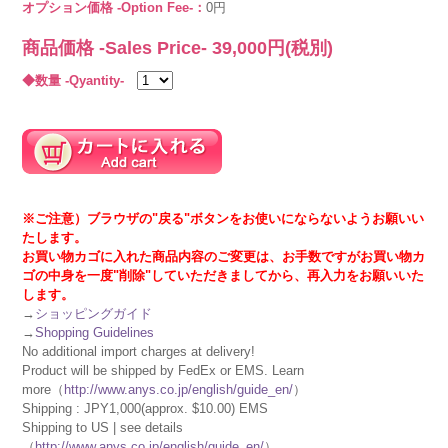
オプション価格 -Option Fee-：
0円
商品価格 -Sales Price-
39,000
円(税別)
◆数量 -Qyantity-
※ご注意）ブラウザの"戻る"ボタンをお使いにならないようお願いい
たします。
お買い物カゴに入れた商品内容のご変更は、お手数ですがお買い物カ
ゴの中身を一度"削除"していただきましてから、再入力をお願いいた
します。
→
ショッピングガイド
→
Shopping Guidelines
No additional import charges at delivery!
Product will be shipped by FedEx or EMS. Learn
more（
http://www.anys.co.jp/english/guide_en/
）
Shipping : JPY1,000(approx. $10.00) EMS
Shipping to US | see details
（
http://www.anys.co.jp/english/guide_en/
）