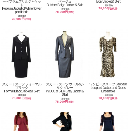
ーぺプラムフリルジャケッ
ベージュ
Ivory Jacket & Skirt
ト
Butcher Beige Jacket & Skirt
通常価格
Peplum Jacket of White flower
78,000円
(税別)
通常価格
print fabric
78,000円
(税別)
通常価格
39,000円
(税別)
スカートスーツ フォーマル
スカートスーツ ウール&シ
ワンピーススーツ Leopard
ブラック
ルク グレー
Leopard Jacket and Dress
Formal Black Jacket & Skirt
WOOL & SILK Gray Jacket &
Ensemble
Skirt
通常価格
通常価格
78,000円
78,000円
(税別)
(税別)
通常価格
78,000円
(税別)