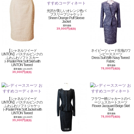
光沢が美しいオレンジ色パ
フスリーブジャケット
Sheen Orange Puff Sleeve
Jacket
通常価格
39,000円
(税別)
【シャネルツイード
ネイビーツィード生地のワ
LINTON】パステルピンクの
ンピーススーツ
ふわふわソフトスカー
Dress Suit With Navy Tweed
ト/Pastel Pink Soft Skirt with
Fabric
LINTON Tweed
通常価格
78,000円
(税別)
通常価格 120,000円
39,000円
(税別)
【シャネルツイード
フラワー柄ジャカートのベ
LINTON】パステルピンクの
ージュスカートスーツ
ふわふわソフトジャケッ
Flower Jacquard Beige Skirt
ト/Pastel Pink Soft Jacket with
Suit
LINTON Tweed
通常価格
78,000円
(税別)
通常価格 120,000円
39,000円
(税別)