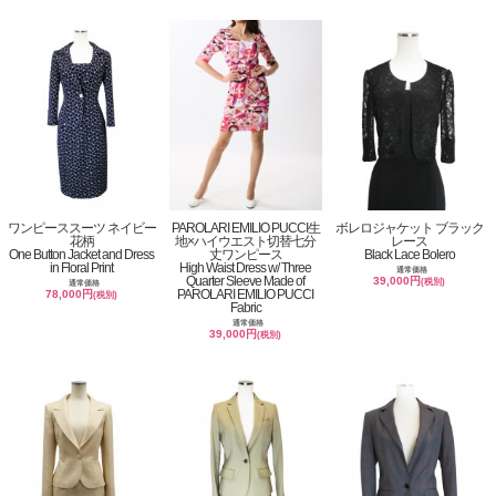
ワンピーススーツ ネイビー
PAROLARI EMILIO PUCCI生
ボレロジャケット ブラック
花柄
地×ハイウエスト切替七分
レース
One Button Jacket and Dress
丈ワンピース
Black Lace Bolero
in Floral Print
High Waist Dress w/ Three
通常価格
Quarter Sleeve Made of
39,000円
(税別)
通常価格
PAROLARI EMILIO PUCCI
78,000円
(税別)
Fabric
通常価格
39,000円
(税別)