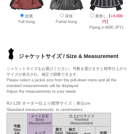
総裏
背抜
裏無し
【+4,000
Full lining
Partial lining
円】
Piping (+4000 JPY)
ジャケットサイズ / Size & Measurement
ジャケットサイズをお選びください。号数を選びますと標準仕上がり
サイズが表示され、補正で調整できます。
Please select a jacket size from the pull-down menu and all the
standard measurements will be displayed.
Adjust the measurements to your needs.
RJ-12B オーダー仕上り標準サイズ：単位cm
Standard measurements: in centimeters
ヌード目安
仕上がりサイズ
Body
Finished
Measurement
Measurement
号数
着丈
袖丈
Size
トップ
Total
Sleeve
半胴
AR