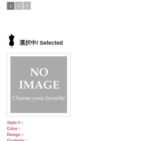
DOLCELABY、
5.jpg
グレー
DOLCELABY、
4.jpg
グリーン
FairyRose
3.jpg
ネイビー
DOLCELABY、
1.jpg
ＡＫＬ
1
2
3
FairyRose
AKL5300-5
(AK105-
FairyRose
AKL5300-4
(AK105-
6000
AKL5300-3
(AK105-
FairyRose
5300-1
ベー
6000
ブラック
59/LT)
ド
6000
レッド
58/LT)
ドッ
グリーン
57/LT)
ド
6000
ジュ
ドット
ット柄ストラ
http://www.anys.co.jp/wp-
ト柄ストライ
http://www.anys.co.jp/wp-
ット柄ストラ
http://www.anys.co.jp/wp-
柄ストライプ
イプ
content/uploads/2013/05/ak105-
キュプ
プ
content/uploads/2013/05/ak105-
キュプラ
イプ
content/uploads/2013/05/ak105-
キュプ
キュプラ
ラ100％
59.jpg
100％
58.jpg
ラ100％
57.jpg
100％
DOLCELABY、
AK105-59
グ
DOLCELABY、
AK105-58
グ
DOLCELABY、
AK105-57
ネ
DOLCELABY、
選択中/ Selected
FairyRose
レー
ペイズ
FairyRose
リーン
ペイ
FairyRose
イビー
ペイ
FairyRose
6000
リー柄
キュ
6000
ズリー柄
キ
6000
ズリー柄
キ
6000
プラ100％
ュプラ100％
ュプラ100％
DOLCELABY、
DOLCELABY、
DOLCELABY、
FairyRose
FairyRose
FairyRose
6000
6000
6000
Style #：
Color：
Design：
Contents：