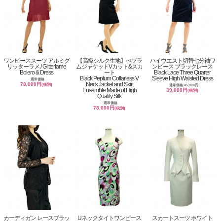
ワンピーススーツ アルミグ
【高級シルク生地】ぺプラ
ハイウエスト切替七分袖ワ
リッターラメ / Glitterlame
ムジャケットVカット&スカ
ンピース ブラックレース
Bolero & Dress
ート
Black Lace Three Quarter
Black Peplum Collarless V
Sleeve High Waisted Dress
通常価格
Neck Jacket and Skirt
78,000円
(税別)
通常価格 45,000円
Ensemble Made of High
39,000円
(税別)
Quality Silk
通常価格
78,000円
(税別)
カーディガン レースブラッ
Uネックタイトワンピース
スカートスーツ ホワイト