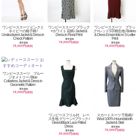
ワンピーススーツ ピンクと
ワンピーススーツ ブラック
ワンピーススーツ ブラッ
ネイビーの格子柄 /
×ホワイト 花柄 / Jacket &
ク×レッドS字柄生地 / Bolero
Unstructured Jacket & Dress in
Dress in Floral Print
& Dress Ensemble in S-Letter
Check Pattern
Print
通常価格
78,000円
(税別)
通常価格
通常価格
78,000円
78,000円
(税別)
(税別)
ワンピーススーツ ブルー
ジオメトリー / Blue
Collarless Jacket & Dress in
Geometric Pattern
通常価格
78,000円
(税別)
ワンピースフリル付 レー
スカートスーツ 千鳥柄 /
ス生地 グリーン×ブラック /
Wool 100% Houndstooth
Green/Black Lace Frilled
Jacket & Skirt
Dress
通常価格
78,000円
(税別)
通常価格
39,000円
(税別)