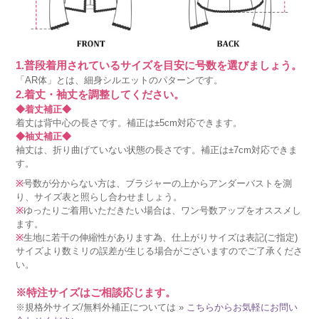
1.普段着用されているサイズを目安に号数を選びましょう。
「AR体」とは、細身シルエットのパターンです。
2.着丈・袖丈を調整してください。
◆着丈補正◆
着丈は背中心の長さです。補正は±5cm対応できます。
◆袖丈補正◆
袖丈は、折り曲げていない状態の長さです。補正は±7cm対応できま
す。
※
号数が分からない方は、ブラジャーの上からアンダーバストを測
り、サイズ表と照らし合わせましょう。
※
ゆったりご着用いただきたい場合は、ワン号数アップをオススメし
ます。
※
生地に若干の伸縮性があります為、仕上がりサイズは表記(ご指定)
サイズより数ミリの誤差が生じる場合がございますのでご了承くださ
い。
※特注サイズはご相談応じます。
※規格外サイズ/無料外補正については »
こちらからお気軽にお問い