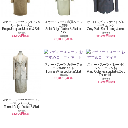
スカートスーツ フクレジャ
スカートスーツ 春夏ベージ
セミロングジャケット グレ
カードベージュ
ュ無地
ー×チェック
Beige Jacquard Jacket & Skirt
Solid Beige Jacket & Skirt for
Gray Plaid Semi-Long Jacket
S/S
通常価格
通常価格
78,000円
49,000円
(税別)
(税別)
通常価格
78,000円
(税別)
スカートスーツ カラーフォ
スカートスーツ グレー×ピ
ーマルホワイト
ンク チェック柄
Formal White Jacket & Skirt
Plaid Collarless Jacket & Skirt
Ensemble
通常価格
78,000円
(税別)
通常価格
78,000円
(税別)
スカートスーツ カラーフォ
ーマルベージュ
Formal Beige Jacket & Skirt
通常価格
78,000円
(税別)