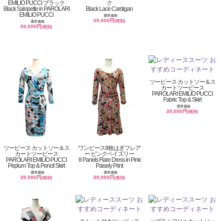
EMILIO PUCCI ブラック
ク
Black Salopette in PAROLARI
Black Lace Cardigan
EMILIO PUCCI
通常価格
39,000円
(税別)
通常価格
39,000円
(税別)
ツーピース カットソー＆ス
カートツーピース
PAROLARI EMILIO PUCCI
Fabric Top & Skirt
通常価格
39,000円
(税別)
ツーピース カットソー＆ス
ワンピース8枚はぎフレア
カートツーピース
ー ピンクペイズリー
PAROLARI EMILIO PUCCI
8 Panels Flare Dress in Pink
Peplum Top & Pencil Skirt
Paisely Print
通常価格
通常価格
39,000円
39,000円
(税別)
(税別)