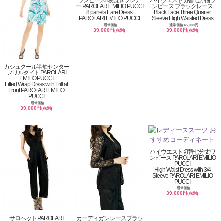
ワンピース8枚はぎフレア
ハイウエスト切替七分袖ワ
ー PAROLARI EMILIO PUCCI
ンピース ブラックレース
8 panels Flare Dress
Black Lace Three Quarter
PAROLARI EMILIO PUCCI
Sleeve High Waisted Dress
通常価格
通常価格 45,000円
39,000円
39,000円
(税別)
(税別)
カシュクール半袖センター
フリルタイト PAROLARI
EMILIO PUCCI
Fitted Wrap Dress with Frill at
Front PAROLARI EMILIO
PUCCI
通常価格
39,000円
(税別)
ハイウエスト切替七分丈ワ
ンピース PAROLARI EMILIO
PUCCI
High Waist Dress with 3/4
Sleeve PAROLARI EMILIO
PUCCI
通常価格
39,000円
(税別)
サロペット PAROLARI
カーディガン レースブラッ