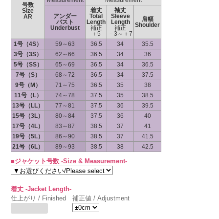
Measurement
Measurement
号数
着丈
袖丈
Size
アンダー
Total
Sleeve
AR
肩幅
バスト
Length
Length
Shoulder
Underbust
補正
補正
＋5
－3～＋7
1号（4S）
59～63
36.5
34
35.5
3号（3S）
62～66
36.5
34
36
5号（SS）
65～69
36.5
34
36.5
7号（S）
68～72
36.5
34
37.5
9号（M）
71～75
36.5
35
38
11号（L）
74～78
37.5
35
38.5
13号（LL）
77～81
37.5
36
39.5
15号（3L）
80～84
37.5
36
40
17号（4L）
83～87
38.5
37
41
19号（5L）
86～90
38.5
37
41.5
21号（6L）
89～93
38.5
38
42.5
■ジャケット号数 -Size & Measurement-
着丈 -Jacket Length-
仕上がり / Finished
補正値 / Adjustment