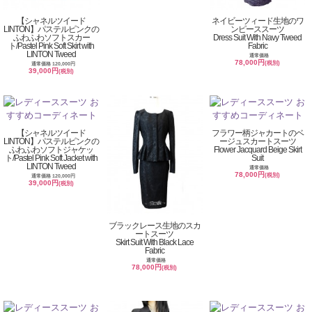
【シャネルツイード
ネイビーツィード生地のワ
LINTON】パステルピンクの
ンピーススーツ
ふわふわソフトスカー
Dress Suit With Navy Tweed
ト/Pastel Pink Soft Skirt with
Fabric
LINTON Tweed
通常価格
78,000円
(税別)
通常価格 120,000円
39,000円
(税別)
【シャネルツイード
フラワー柄ジャカートのベ
LINTON】パステルピンクの
ージュスカートスーツ
ふわふわソフトジャケッ
Flower Jacquard Beige Skirt
ト/Pastel Pink Soft Jacket with
Suit
LINTON Tweed
通常価格
78,000円
(税別)
通常価格 120,000円
39,000円
(税別)
ブラックレース生地のスカ
ートスーツ
Skirt Suit With Black Lace
Fabric
通常価格
78,000円
(税別)