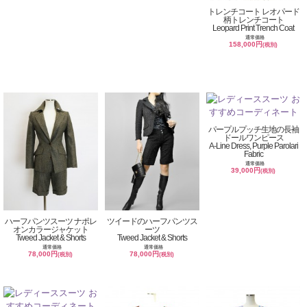
トレンチコート レオパード
柄トレンチコート
Leopard Print Trench Coat
通常価格
158,000円
(税別)
パープルプッチ生地の長袖
ドールワンピース
A-Line Dress, Purple Parolari
Fabric
通常価格
39,000円
(税別)
ハーフパンツスーツ ナポレ
ツイードのハーフパンツス
オンカラージャケット
ーツ
Tweed Jacket & Shorts
Tweed Jacket & Shorts
通常価格
通常価格
78,000円
78,000円
(税別)
(税別)