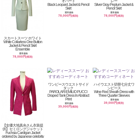
オパード
レー
Black Leopard Jacket & Pencil
Silver Gray Peplum Jacket &
Skirt
Pencil Skirt
通常価格
通常価格
78,000円
78,000円
(税別)
(税別)
スカートスーツ ホワイト
White Collarless One Button
Jacket & Pencil Skirt
Ensemble
通常価格
78,000円
(税別)
ワンピースウエストサイド
ハイウエスト切替七分丈ワ
タック
ンピース
PAROLARI EMILIO PUCCI
Wine Red Sheath Dress with
Draped Tank Dress In Abstract
Three Quarter Sleeves
Print
通常価格
39,000円
(税別)
通常価格
39,000円
(税別)
【女優大地真央さん衣装提
供】セミロングジャケット
Fuchsia Cardigan Jacket
ordered by Japanese celebrity