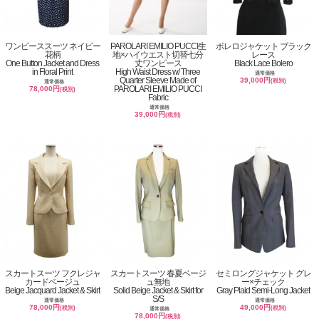
ワンピーススーツ ネイビー
PAROLARI EMILIO PUCCI生
ボレロジャケット ブラック
花柄
地×ハイウエスト切替七分
レース
One Button Jacket and Dress
丈ワンピース
Black Lace Bolero
in Floral Print
High Waist Dress w/ Three
通常価格
Quarter Sleeve Made of
39,000円
(税別)
通常価格
PAROLARI EMILIO PUCCI
78,000円
(税別)
Fabric
通常価格
39,000円
(税別)
スカートスーツ フクレジャ
スカートスーツ 春夏ベージ
セミロングジャケット グレ
カードベージュ
ュ無地
ー×チェック
Beige Jacquard Jacket & Skirt
Solid Beige Jacket & Skirt for
Gray Plaid Semi-Long Jacket
S/S
通常価格
通常価格
78,000円
49,000円
(税別)
(税別)
通常価格
78,000円
(税別)