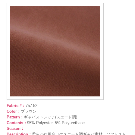
Fabric #：
757-52
Color：
ブラウン
Pattern：
ギャバストレッチ(スエード調)
Contents：
95% Polyester, 5% Polyurethane
Season：
Description：
柔らかな風合いのスエード調ギャバ素材。ソフトスト