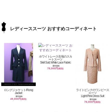
レディーススーツ おすすめコーディネート
ホワイトレース生地のスカ
ートスーツ
Skirt Suit, White Lace Fabric
通常価格
78,000円
(税別)
ロングジャケット/Rong
ライトピンクのワンピース
Jacket
スーツ
Light Pink Dress Suit
通常価格
49,000円
(税別)
通常価格
78,000円
(税別)