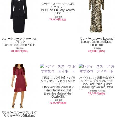
スカートスーツ ウール&シ
ルク グレー
WOOL & SILK Gray Jacket &
Skirt
通常価格
78,000円
(税別)
スカートスーツ フォーマル
ワンピーススーツ Leopard
ブラック
Leopard Jacket and Dress
Formal Black Jacket & Skirt
Ensemble
通常価格
通常価格
78,000円
78,000円
(税別)
(税別)
【高級シルク生地】ぺプラ
ハイウエスト切替七分袖ワ
ムジャケットVカット&スカ
ンピース ブラックレース
ート
Black Lace Three Quarter
Black Peplum Collarless V
Sleeve High Waisted Dress
Neck Jacket and Skirt
通常価格 45,000円
Ensemble Made of High
39,000円
(税別)
Quality Silk
通常価格
78,000円
(税別)
ワンピーススーツ アルミグ
リッターラメ / Glitterlame