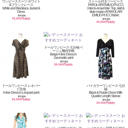
ワンピーススーツ ホワイト
ストール付きツーピース
&ブラックレース
PAROLARI EMILIO PUCCI
White and Blacklace Jacket &
3 items ensemble: Top, skirt &
Dress
stole made of PAROLARI
EMILIO PUCCI fabric
通常価格
78,000円
(税別)
通常価格
39,000円
(税別)
ドールワンピース 七分袖 ベ
ージュ幾何学柄
Beige A-line Dress in
Geometric print
通常価格
39,000円
(税別)
ドールワンピース レオパー
バイカラーワンピース 七分
ド生地
袖
A-line Dress in Leopard print
Black & Purple Dress With
Quarter Length Sleeve
通常価格
39,000円
(税別)
通常価格
39,000円
(税別)