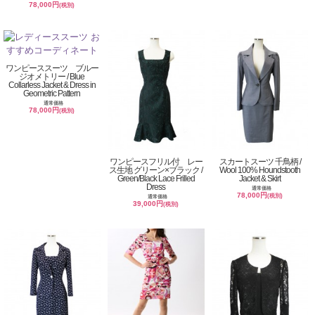
78,000円
(税別)
ワンピーススーツ ブルー
ジオメトリー / Blue
Collarless Jacket & Dress in
Geometric Pattern
通常価格
78,000円
(税別)
ワンピースフリル付 レー
スカートスーツ 千鳥柄 /
ス生地 グリーン×ブラック /
Wool 100% Houndstooth
Green/Black Lace Frilled
Jacket & Skirt
Dress
通常価格
78,000円
(税別)
通常価格
39,000円
(税別)