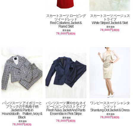
スカートスーツ ロービング
スカートスーツ ベージュス
ツイードレッド
トライプ
Red Collarless Jacket &
White Striped Jacket & Skirt
Flared Skirt
通常価格
78,000円
(税別)
通常価格
78,000円
(税別)
パンツスーツ アイボリーと
パンツスーツ 爽やかなネイ
ワンピーススーツ シャンタ
ブラックの千鳥格子柄
ビーにピンクのストライプ
ンドット
Jacket & Pants in
Fresh Navy Jacket And Pants
Shantung Dot Jacket & Dress
Houndstooth Pattern, Ivory &
Ensemble in Pink Stripe
通常価格
Black
78,000円
(税別)
通常価格
78,000円
(税別)
通常価格
78,000円
(税別)