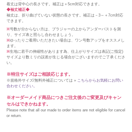
着丈は背中心の長さです。補正は＋5cm対応できます。
◆袖丈補正◆
袖丈は、折り曲げていない状態の長さです。補正は－3～＋7cm対応
できます。
※
号数が分からない方は、ブラジャーの上からアンダーバストを測
り、サイズ表と照らし合わせましょう。
※
ゆったりご着用いただきたい場合は、ワン号数アップをオススメし
ます。
※
生地に若干の伸縮性があります為、仕上がりサイズは表記(ご指定)
サイズより数ミリの誤差が生じる場合がございますのでご了承くださ
い。
※特注サイズはご相談応じます。
※規格外サイズ/無料外補正については »
こちらからお気軽にお問い
合わせください。
※オーダーメイド商品につきご注文後のご変更及びキャン
セルはできかねます。
Please note that all our made to order items are not eligible for cancel
or return.