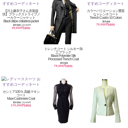
【川上麻衣子さん衣装提
カラーバリエーション豊富
供】ブラックストライプノ
なトレンチコート
ーカラージャケット
Trench Coat in 10 Colors
Black stripe collarless jacket
通常価格
79,000円
(税別)
通常価格 120,000円
39,000円
(税別)
トレンチコート シルキー加
工ブラック
Black Polyester Silk
Processed Trench Coat
通常価格
79,000円
(税別)
カシミア100％ 高級マキシ
コート
Maxi Cashmere Coat
通常価格 170,000円
170,000円
(税別)