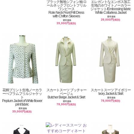
ブラック無地シフォン袖 ロ
エレガントなエンボス加工
ールネックフロントフリル
生地のホワイトノーカラー
ワンピース
ジャケット/Embossing fabric
Role Neck Front Frill Dress
White Collarless Jacket
with Chiffon Sleeves
通常価格
39,000円
(税別)
通常価格
39,000円
(税別)
花柄プリント生地ノーカラ
スカートスーツ ブッチャー
スカートスーツ アイボリー
ーぺプラムフリルジャケッ
ベージュ
Ivory Jacket & Skirt
ト
Butcher Beige Jacket & Skirt
通常価格
Peplum Jacket of White flower
78,000円
(税別)
通常価格
print fabric
78,000円
(税別)
通常価格
39,000円
(税別)