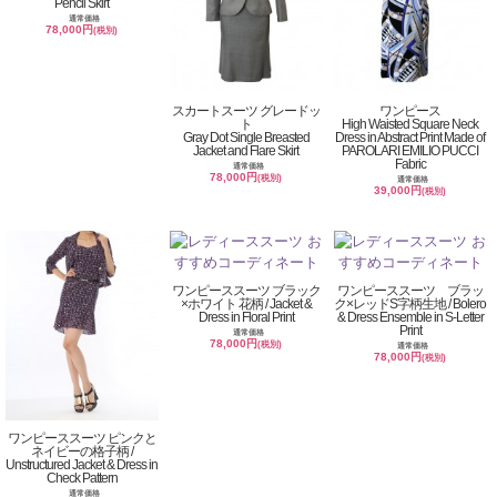
Pencil Skirt
通常価格
78,000円
(税別)
スカートスーツ グレードッ
ワンピース
ト
High Waisted Square Neck
Gray Dot Single Breasted
Dress in Abstract Print Made of
Jacket and Flare Skirt
PAROLARI EMILIO PUCCI
Fabric
通常価格
78,000円
(税別)
通常価格
39,000円
(税別)
ワンピーススーツ ブラック
ワンピーススーツ ブラッ
×ホワイト 花柄 / Jacket &
ク×レッドS字柄生地 / Bolero
Dress in Floral Print
& Dress Ensemble in S-Letter
Print
通常価格
78,000円
(税別)
通常価格
78,000円
(税別)
ワンピーススーツ ピンクと
ネイビーの格子柄 /
Unstructured Jacket & Dress in
Check Pattern
通常価格