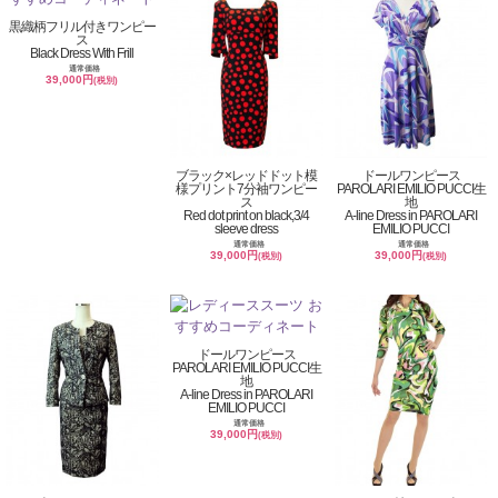
黒織柄フリル付きワンピー
ス
Black Dress With Frill
通常価格
39,000円
(税別)
ブラック×レッドドット模
ドールワンピース
様プリント7分袖ワンピー
PAROLARI EMILIO PUCCI生
ス
地
Red dot print on black,3/4
A-line Dress in PAROLARI
sleeve dress
EMILIO PUCCI
通常価格
通常価格
39,000円
39,000円
(税別)
(税別)
ドールワンピース
PAROLARI EMILIO PUCCI生
地
A-line Dress in PAROLARI
EMILIO PUCCI
通常価格
39,000円
(税別)