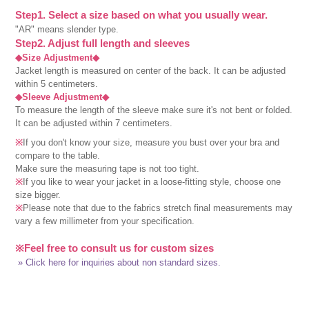
Step1. Select a size based on what you usually wear.
"AR" means slender type.
Step2. Adjust full length and sleeves
◆Size Adjustment◆
Jacket length is measured on center of the back. It can be adjusted
within 5 centimeters.
◆Sleeve Adjustment◆
To measure the length of the sleeve make sure it's not bent or folded.
It can be adjusted within 7 centimeters.
※
If you don't know your size, measure you bust over your bra and
compare to the table.
Make sure the measuring tape is not too tight.
※
If you like to wear your jacket in a loose-fitting style, choose one
size bigger.
※
Please note that due to the fabrics stretch final measurements may
vary a few millimeter from your specification.
※Feel free to consult us for custom sizes
» Click here for inquiries about non standard sizes.