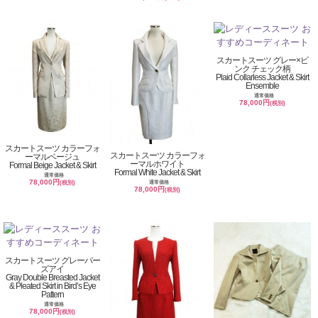
スカートスーツ グレー×ピ
ンク チェック柄
Plaid Collarless Jacket & Skirt
Ensemble
通常価格
78,000円
(税別)
スカートスーツ カラーフォ
スカートスーツ カラーフォ
ーマルベージュ
ーマルホワイト
Formal Beige Jacket & Skirt
Formal White Jacket & Skirt
通常価格
78,000円
通常価格
(税別)
78,000円
(税別)
スカートスーツ グレーバー
ズアイ
Gray Double Breasted Jacket
& Pleated Skirt in Bird’s Eye
Pattern
通常価格
78,000円
(税別)