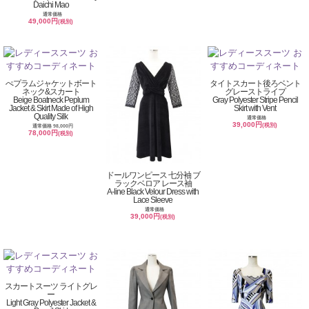
Daichi Mao
通常価格
49,000円
(税別)
ぺプラムジャケットボート
タイトスカート後ろベント
ネック&スカート
グレーストライプ
Beige Boatneck Peplum
Gray Polyester Stripe Pencil
Jacket & Skirt Made of High
Skirt with Vent
Quality Silk
通常価格
39,000円
(税別)
通常価格 98,000円
78,000円
(税別)
ドールワンピース 七分袖 ブ
ラックベロア レース袖
A-line Black Velour Dress with
Lace Sleeve
通常価格
39,000円
(税別)
スカートスーツ ライトグレ
ー
Light Gray Polyester Jacket &