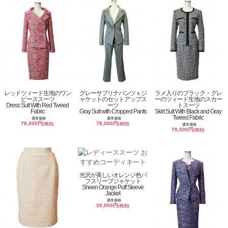
レッドツィード生地のワン
グレーサブリナパンツｘジ
ラメ入りのブラック・グレ
ピーススーツ
ャケットのセットアップス
ーのツィード生地のスカー
Dress Suit With Red Tweed
ーツ
トスーツ
Fabric
Gray Suit with Cropped Pants
Skirt Suit With Black and Gray
Tweed Fabric
通常価格
通常価格
78,000円
78,000円
(税別)
(税別)
通常価格
78,000円
(税別)
光沢が美しいオレンジ色パ
フスリーブジャケット
Sheen Orange Puff Sleeve
Jacket
通常価格
39,000円
(税別)