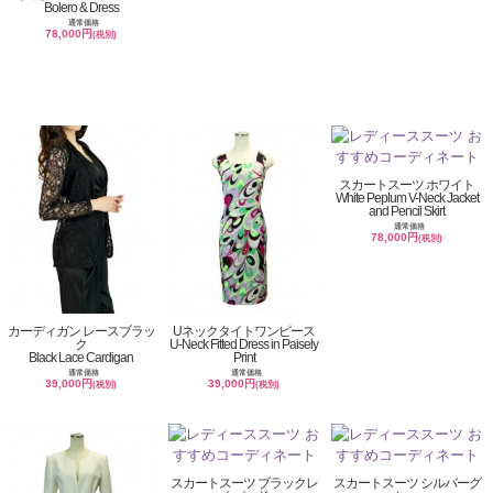
Bolero & Dress
通常価格
78,000円
(税別)
スカートスーツ ホワイト
White Peplum V-Neck Jacket
and Pencil Skirt
通常価格
78,000円
(税別)
カーディガン レースブラッ
Uネックタイトワンピース
ク
U-Neck Fitted Dress in Paisely
Black Lace Cardigan
Print
通常価格
通常価格
39,000円
39,000円
(税別)
(税別)
スカートスーツ ブラックレ
スカートスーツ シルバーグ