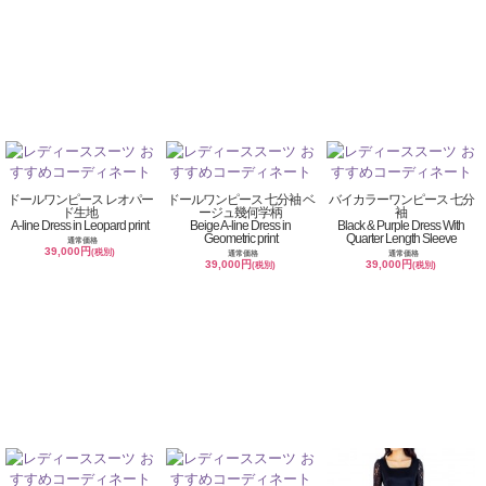
ドールワンピース レオパー
ドールワンピース 七分袖 ベ
バイカラーワンピース 七分
ド生地
ージュ幾何学柄
袖
A-line Dress in Leopard print
Beige A-line Dress in
Black & Purple Dress With
Geometric print
Quarter Length Sleeve
通常価格
39,000円
(税別)
通常価格
通常価格
39,000円
39,000円
(税別)
(税別)