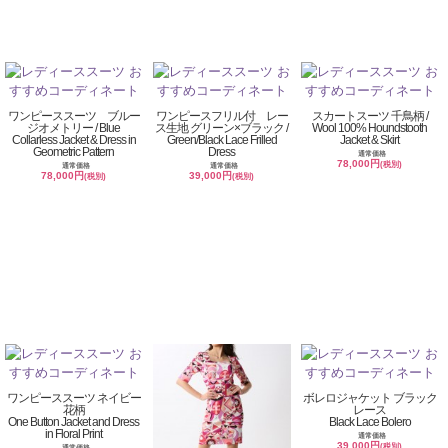
ワンピーススーツ ブルー
ワンピースフリル付 レー
スカートスーツ 千鳥柄 /
ジオメトリー / Blue
ス生地 グリーン×ブラック /
Wool 100% Houndstooth
Collarless Jacket & Dress in
Green/Black Lace Frilled
Jacket & Skirt
Geometric Pattern
Dress
通常価格
78,000円
(税別)
通常価格
通常価格
78,000円
39,000円
(税別)
(税別)
ワンピーススーツ ネイビー
ボレロジャケット ブラック
花柄
レース
One Button Jacket and Dress
Black Lace Bolero
in Floral Print
通常価格
39,000円
(税別)
通常価格