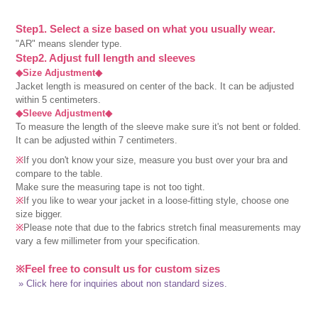
Step1. Select a size based on what you usually wear.
"AR" means slender type.
Step2. Adjust full length and sleeves
◆Size Adjustment◆
Jacket length is measured on center of the back. It can be adjusted
within 5 centimeters.
◆Sleeve Adjustment◆
To measure the length of the sleeve make sure it's not bent or folded.
It can be adjusted within 7 centimeters.
※
If you don't know your size, measure you bust over your bra and
compare to the table.
Make sure the measuring tape is not too tight.
※
If you like to wear your jacket in a loose-fitting style, choose one
size bigger.
※
Please note that due to the fabrics stretch final measurements may
vary a few millimeter from your specification.
※Feel free to consult us for custom sizes
» Click here for inquiries about non standard sizes.