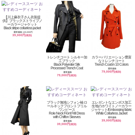
【川上麻衣子さん衣装提
供】ブラックストライプノ
ーカラージャケット
Black stripe collarless jacket
通常価格 120,000円
39,000円
(税別)
トレンチコート シルキー加
カラーバリエーション豊富
工ブラック
なトレンチコート
Black Polyester Silk
Trench Coat in 10 Colors
Processed Trench Coat
通常価格
79,000円
(税別)
通常価格
79,000円
(税別)
ブラック無地シフォン袖 ロ
エレガントなエンボス加工
ールネックフロントフリル
生地のホワイトノーカラー
ワンピース
ジャケット/Embossing fabric
Role Neck Front Frill Dress
White Collarless Jacket
with Chiffon Sleeves
通常価格
39,000円
(税別)
通常価格
39,000円
(税別)