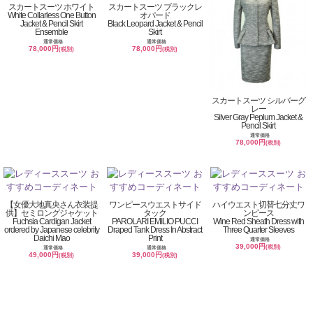
スカートスーツ ホワイト
スカートスーツ ブラックレ
White Collarless One Button
オパード
Jacket & Pencil Skirt
Black Leopard Jacket & Pencil
Ensemble
Skirt
通常価格
通常価格
78,000円
78,000円
(税別)
(税別)
スカートスーツ シルバーグ
レー
Silver Gray Peplum Jacket &
Pencil Skirt
通常価格
78,000円
(税別)
【女優大地真央さん衣装提
ワンピースウエストサイド
ハイウエスト切替七分丈ワ
供】セミロングジャケット
タック
ンピース
Fuchsia Cardigan Jacket
PAROLARI EMILIO PUCCI
Wine Red Sheath Dress with
ordered by Japanese celebrity
Draped Tank Dress In Abstract
Three Quarter Sleeves
Daichi Mao
Print
通常価格
39,000円
(税別)
通常価格
通常価格
49,000円
39,000円
(税別)
(税別)