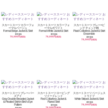
スカートスーツ カラーフォ
スカートスーツ カラーフォ
スカートスーツ グレー×ピ
ーマルベージュ
ーマルホワイト
ンク チェック柄
Formal Beige Jacket & Skirt
Formal White Jacket & Skirt
Plaid Collarless Jacket & Skirt
Ensemble
通常価格
通常価格
78,000円
78,000円
(税別)
(税別)
通常価格
78,000円
(税別)
スカートスーツ グレーバー
スカートスーツ ロービング
スカートスーツ ベージュス
ズアイ
ツイードレッド
トライプ
Gray Double Breasted Jacket
Red Collarless Jacket &
White Striped Jacket & Skirt
& Pleated Skirt in Bird’s Eye
Flared Skirt
通常価格
Pattern
78,000円
(税別)
通常価格
78,000円
(税別)
通常価格