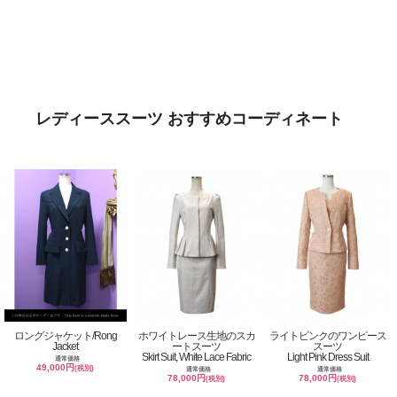
レディーススーツ おすすめコーディネート
ロングジャケット/Rong
ホワイトレース生地のスカ
ライトピンクのワンピース
Jacket
ートスーツ
スーツ
Skirt Suit, White Lace Fabric
Light Pink Dress Suit
通常価格
49,000円
(税別)
通常価格
通常価格
78,000円
78,000円
(税別)
(税別)