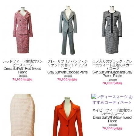
レッドツィード生地のワン
グレーサブリナパンツｘジ
ラメ入りのブラック・グレ
ピーススーツ
ャケットのセットアップス
ーのツィード生地のスカー
Dress Suit With Red Tweed
ーツ
トスーツ
Fabric
Gray Suit with Cropped Pants
Skirt Suit With Black and Gray
Tweed Fabric
通常価格
通常価格
78,000円
78,000円
(税別)
(税別)
通常価格
78,000円
(税別)
ネイビーツィード生地のワ
ンピーススーツ
Dress Suit With Navy Tweed
Fabric
通常価格
78,000円
(税別)