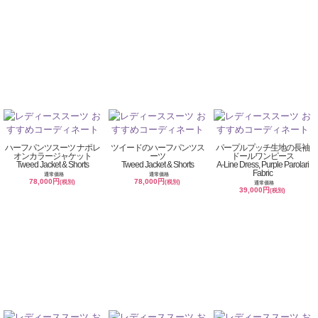
ハーフパンツスーツ ナポレ
ツイードのハーフパンツス
パープルプッチ生地の長袖
オンカラージャケット
ーツ
ドールワンピース
Tweed Jacket & Shorts
Tweed Jacket & Shorts
A-Line Dress, Purple Parolari
Fabric
通常価格
通常価格
78,000円
78,000円
(税別)
(税別)
通常価格
39,000円
(税別)