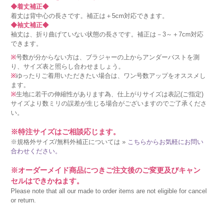
◆着丈補正◆
着丈は背中心の長さです。補正は＋5cm対応できます。
◆袖丈補正◆
袖丈は、折り曲げていない状態の長さです。補正は－3～＋7cm対応
できます。
※
号数が分からない方は、ブラジャーの上からアンダーバストを測
り、サイズ表と照らし合わせましょう。
※
ゆったりご着用いただきたい場合は、ワン号数アップをオススメし
ます。
※
生地に若干の伸縮性があります為、仕上がりサイズは表記(ご指定)
サイズより数ミリの誤差が生じる場合がございますのでご了承くださ
い。
※特注サイズはご相談応じます。
※規格外サイズ/無料外補正については »
こちらからお気軽にお問い
合わせください。
※オーダーメイド商品につきご注文後のご変更及びキャン
セルはできかねます。
Please note that all our made to order items are not eligible for cancel
or return.