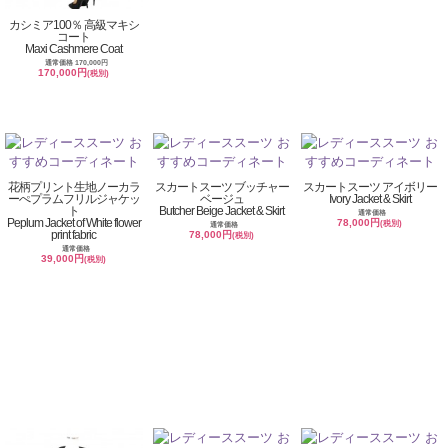
カシミア100％ 高級マキシ
コート
Maxi Cashmere Coat
通常価格 170,000円
170,000円
(税別)
花柄プリント生地ノーカラ
スカートスーツ ブッチャー
スカートスーツ アイボリー
ーぺプラムフリルジャケッ
ベージュ
Ivory Jacket & Skirt
ト
Butcher Beige Jacket & Skirt
通常価格
Peplum Jacket of White flower
78,000円
(税別)
通常価格
print fabric
78,000円
(税別)
通常価格
39,000円
(税別)