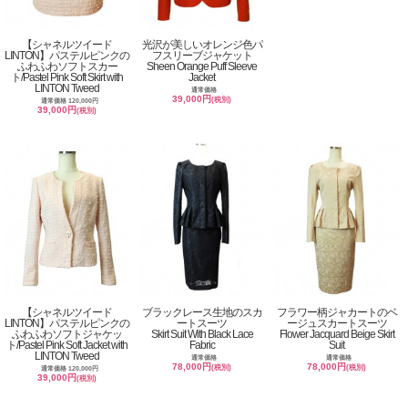
【シャネルツイード
光沢が美しいオレンジ色パ
LINTON】パステルピンクの
フスリーブジャケット
ふわふわソフトスカー
Sheen Orange Puff Sleeve
ト/Pastel Pink Soft Skirt with
Jacket
LINTON Tweed
通常価格
39,000円
(税別)
通常価格 120,000円
39,000円
(税別)
【シャネルツイード
ブラックレース生地のスカ
フラワー柄ジャカートのベ
LINTON】パステルピンクの
ートスーツ
ージュスカートスーツ
ふわふわソフトジャケッ
Skirt Suit With Black Lace
Flower Jacquard Beige Skirt
ト/Pastel Pink Soft Jacket with
Fabric
Suit
LINTON Tweed
通常価格
通常価格
78,000円
78,000円
(税別)
(税別)
通常価格 120,000円
39,000円
(税別)