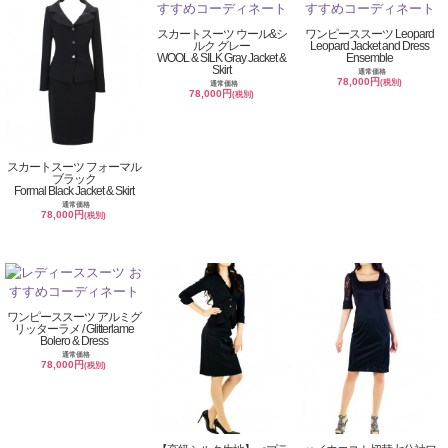
スカートスーツ ウール&シ
ワンピーススーツ Leopard
ルク グレー
Leopard Jacket and Dress
WOOL & SILK Gray Jacket &
Ensemble
Skirt
通常価格
78,000円
(税別)
通常価格
78,000円
(税別)
スカートスーツ フォーマル
ブラック
Formal Black Jacket & Skirt
通常価格
78,000円
(税別)
ワンピーススーツ アルミグ
リッターラメ / Glitterlame
Bolero & Dress
通常価格
78,000円
(税別)