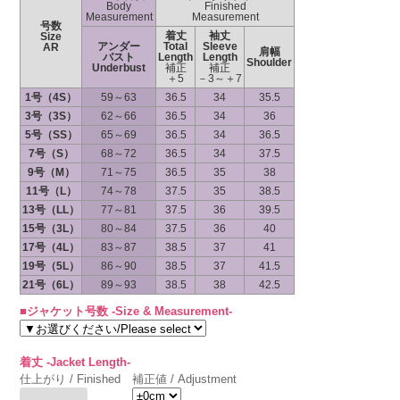
Body
Finished
Measurement
Measurement
号数
着丈
袖丈
Size
アンダー
Total
Sleeve
AR
肩幅
バスト
Length
Length
Shoulder
Underbust
補正
補正
＋5
－3～＋7
1号（4S）
59～63
36.5
34
35.5
3号（3S）
62～66
36.5
34
36
5号（SS）
65～69
36.5
34
36.5
7号（S）
68～72
36.5
34
37.5
9号（M）
71～75
36.5
35
38
11号（L）
74～78
37.5
35
38.5
13号（LL）
77～81
37.5
36
39.5
15号（3L）
80～84
37.5
36
40
17号（4L）
83～87
38.5
37
41
19号（5L）
86～90
38.5
37
41.5
21号（6L）
89～93
38.5
38
42.5
■ジャケット号数 -Size & Measurement-
着丈 -Jacket Length-
仕上がり / Finished
補正値 / Adjustment