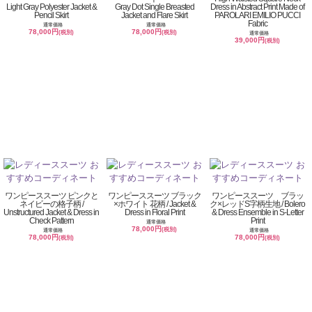
Light Gray Polyester Jacket &
Gray Dot Single Breasted
Dress in Abstract Print Made of
Pencil Skirt
Jacket and Flare Skirt
PAROLARI EMILIO PUCCI
Fabric
通常価格
通常価格
78,000円
78,000円
(税別)
(税別)
通常価格
39,000円
(税別)
ワンピーススーツ ピンクと
ワンピーススーツ ブラック
ワンピーススーツ ブラッ
ネイビーの格子柄 /
×ホワイト 花柄 / Jacket &
ク×レッドS字柄生地 / Bolero
Unstructured Jacket & Dress in
Dress in Floral Print
& Dress Ensemble in S-Letter
Check Pattern
Print
通常価格
78,000円
(税別)
通常価格
通常価格
78,000円
78,000円
(税別)
(税別)