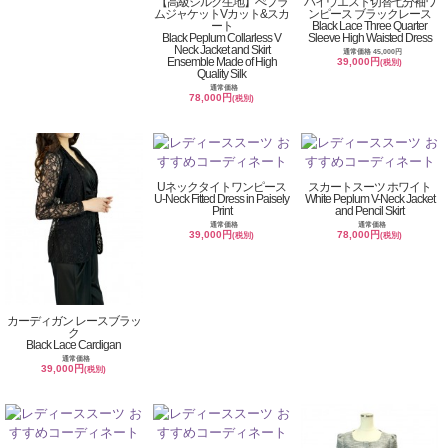
【高級シルク生地】ぺプラ
ハイウエスト切替七分袖ワ
ムジャケットVカット&スカ
ンピース ブラックレース
ート
Black Lace Three Quarter
Black Peplum Collarless V
Sleeve High Waisted Dress
Neck Jacket and Skirt
通常価格 45,000円
Ensemble Made of High
39,000円
(税別)
Quality Silk
通常価格
78,000円
(税別)
Uネックタイトワンピース
スカートスーツ ホワイト
U-Neck Fitted Dress in Paisely
White Peplum V-Neck Jacket
Print
and Pencil Skirt
通常価格
通常価格
39,000円
78,000円
(税別)
(税別)
カーディガン レースブラッ
ク
Black Lace Cardigan
通常価格
39,000円
(税別)