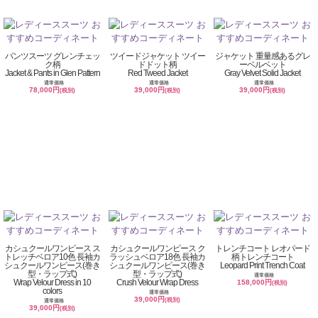
パンツスーツ グレンチェッ
ツイードジャケット ツイー
ジャケット 重量感あるグレ
ク柄
ドドット柄
ーベルベット
Jacket & Pants in Glen Pattern
Red Tweed Jacket
Gray Velvet Solid Jacket
通常価格
通常価格
通常価格
78,000円
39,000円
39,000円
(税別)
(税別)
(税別)
カシュクールワンピース ス
カシュクールワンピース ク
トレンチコート レオパード
トレッチベロア10色 長袖カ
ラッシュベロア18色 長袖カ
柄トレンチコート
シュクールワンピース(巻き
シュクールワンピース(巻き
Leopard Print Trench Coat
型・ラップ式)
型・ラップ式)
通常価格
Wrap Velour Dress in 10
Crush Velour Wrap Dress
158,000円
(税別)
colors
通常価格
39,000円
(税別)
通常価格
39,000円
(税別)