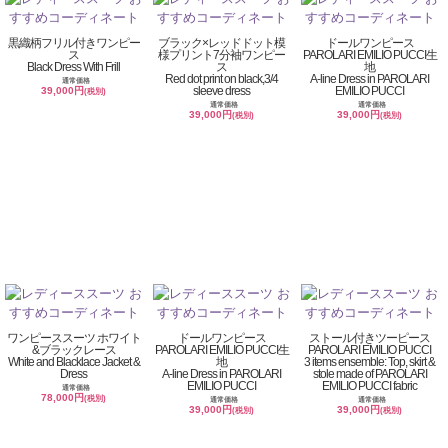
黒織柄フリル付きワンピー
ブラック×レッドドット模
ドールワンピース
ス
様プリント7分袖ワンピー
PAROLARI EMILIO PUCCI生
Black Dress With Frill
ス
地
Red dot print on black,3/4
A-line Dress in PAROLARI
通常価格
sleeve dress
EMILIO PUCCI
39,000円
(税別)
通常価格
通常価格
39,000円
39,000円
(税別)
(税別)
ワンピーススーツ ホワイト
ドールワンピース
ストール付きツーピース
&ブラックレース
PAROLARI EMILIO PUCCI生
PAROLARI EMILIO PUCCI
White and Blacklace Jacket &
地
3 items ensemble: Top, skirt &
Dress
A-line Dress in PAROLARI
stole made of PAROLARI
EMILIO PUCCI
EMILIO PUCCI fabric
通常価格
78,000円
(税別)
通常価格
通常価格
39,000円
39,000円
(税別)
(税別)