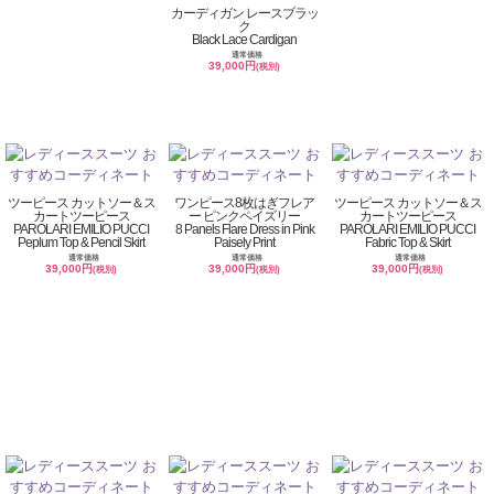
カーディガン レースブラッ
ク
Black Lace Cardigan
通常価格
39,000円
(税別)
ツーピース カットソー＆ス
ワンピース8枚はぎフレア
ツーピース カットソー＆ス
カートツーピース
ー ピンクペイズリー
カートツーピース
PAROLARI EMILIO PUCCI
8 Panels Flare Dress in Pink
PAROLARI EMILIO PUCCI
Peplum Top & Pencil Skirt
Paisely Print
Fabric Top & Skirt
通常価格
通常価格
通常価格
39,000円
39,000円
39,000円
(税別)
(税別)
(税別)