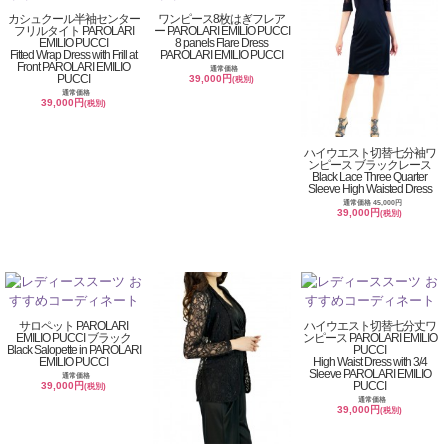
カシュクール半袖センター
ワンピース8枚はぎフレア
フリルタイト PAROLARI
ー PAROLARI EMILIO PUCCI
EMILIO PUCCI
8 panels Flare Dress
Fitted Wrap Dress with Frill at
PAROLARI EMILIO PUCCI
Front PAROLARI EMILIO
通常価格
PUCCI
39,000円
(税別)
通常価格
39,000円
(税別)
ハイウエスト切替七分袖ワ
ンピース ブラックレース
Black Lace Three Quarter
Sleeve High Waisted Dress
通常価格 45,000円
39,000円
(税別)
サロペット PAROLARI
ハイウエスト切替七分丈ワ
EMILIO PUCCI ブラック
ンピース PAROLARI EMILIO
Black Salopette in PAROLARI
PUCCI
EMILIO PUCCI
High Waist Dress with 3/4
Sleeve PAROLARI EMILIO
通常価格
PUCCI
39,000円
(税別)
通常価格
39,000円
(税別)