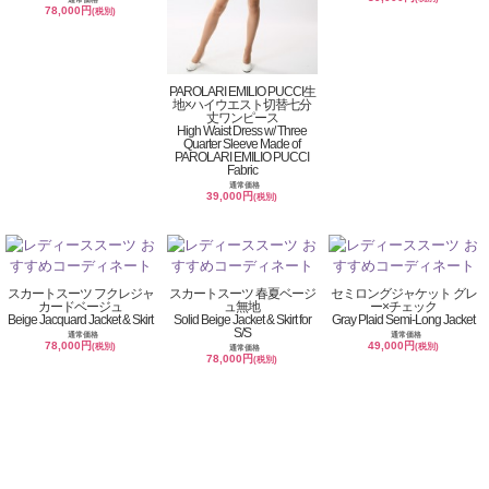
78,000円
(税別)
PAROLARI EMILIO PUCCI生
地×ハイウエスト切替七分
丈ワンピース
High Waist Dress w/ Three
Quarter Sleeve Made of
PAROLARI EMILIO PUCCI
Fabric
通常価格
39,000円
(税別)
スカートスーツ フクレジャ
スカートスーツ 春夏ベージ
セミロングジャケット グレ
カードベージュ
ュ無地
ー×チェック
Beige Jacquard Jacket & Skirt
Solid Beige Jacket & Skirt for
Gray Plaid Semi-Long Jacket
S/S
通常価格
通常価格
78,000円
49,000円
(税別)
(税別)
通常価格
78,000円
(税別)