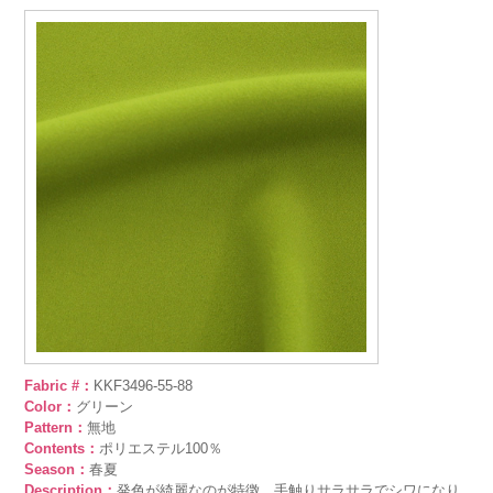
Fabric #：
KKF3496-55-88
Color：
グリーン
Pattern：
無地
Contents：
ポリエステル100％
Season：
春夏
Description：
発色が綺麗なのが特徴。手触りサラサラでシワになり