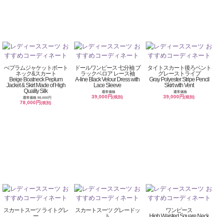
ぺプラムジャケットボート
ドールワンピース 七分袖 ブ
タイトスカート後ろベント
ネック&スカート
ラックベロア レース袖
グレーストライプ
Beige Boatneck Peplum
A-line Black Velour Dress with
Gray Polyester Stripe Pencil
Jacket & Skirt Made of High
Lace Sleeve
Skirt with Vent
Quality Silk
通常価格
通常価格
39,000円
39,000円
(税別)
(税別)
通常価格 98,000円
78,000円
(税別)
スカートスーツ ライトグレ
スカートスーツ グレードッ
ワンピース
ー
ト
High Waisted Square Neck