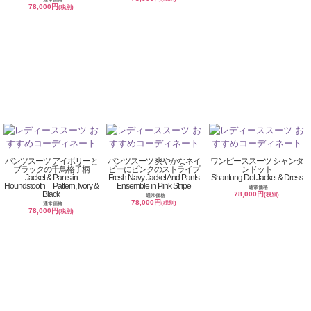
78,000円
(税別)
パンツスーツ アイボリーと
パンツスーツ 爽やかなネイ
ワンピーススーツ シャンタ
ブラックの千鳥格子柄
ビーにピンクのストライプ
ンドット
Jacket & Pants in
Fresh Navy Jacket And Pants
Shantung Dot Jacket & Dress
Houndstooth Pattern, Ivory &
Ensemble in Pink Stripe
通常価格
Black
78,000円
(税別)
通常価格
78,000円
(税別)
通常価格
78,000円
(税別)