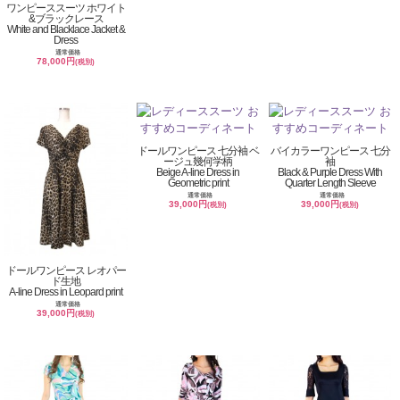
ワンピーススーツ ホワイト
&ブラックレース
White and Blacklace Jacket &
Dress
通常価格
78,000円
(税別)
ドールワンピース 七分袖 ベ
バイカラーワンピース 七分
ージュ幾何学柄
袖
Beige A-line Dress in
Black & Purple Dress With
Geometric print
Quarter Length Sleeve
通常価格
通常価格
39,000円
39,000円
(税別)
(税別)
ドールワンピース レオパー
ド生地
A-line Dress in Leopard print
通常価格
39,000円
(税別)