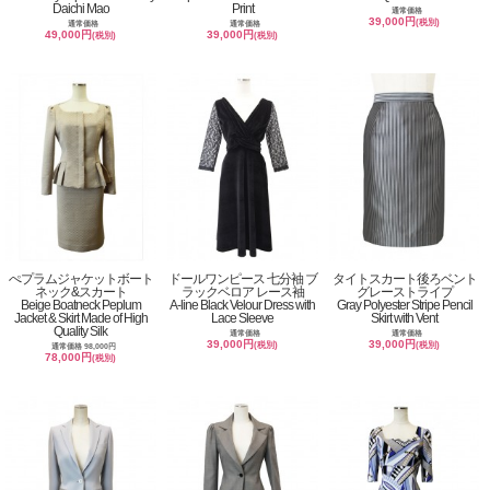
Daichi Mao
Print
通常価格
39,000円
(税別)
通常価格
通常価格
49,000円
39,000円
(税別)
(税別)
ぺプラムジャケットボート
ドールワンピース 七分袖 ブ
タイトスカート後ろベント
ネック&スカート
ラックベロア レース袖
グレーストライプ
Beige Boatneck Peplum
A-line Black Velour Dress with
Gray Polyester Stripe Pencil
Jacket & Skirt Made of High
Lace Sleeve
Skirt with Vent
Quality Silk
通常価格
通常価格
39,000円
39,000円
(税別)
(税別)
通常価格 98,000円
78,000円
(税別)