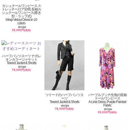
カシュクールワンピース ス
トレッチベロア10色 長袖カ
シュクールワンピース(巻き
型・ラップ式)
Wrap Velour Dress in 10
colors
通常価格
39,000円
(税別)
ハーフパンツスーツ ナポレ
オンカラージャケット
Tweed Jacket & Shorts
通常価格
78,000円
(税別)
ツイードのハーフパンツス
パープルプッチ生地の長袖
ーツ
ドールワンピース
Tweed Jacket & Shorts
A-Line Dress, Purple Parolari
Fabric
通常価格
78,000円
(税別)
通常価格
39,000円
(税別)