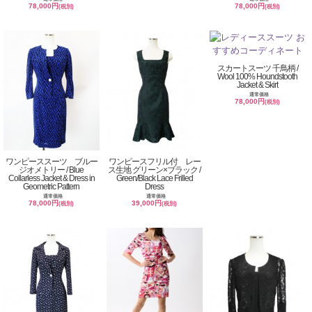
78,000円
78,000円
(税別)
(税別)
スカートスーツ 千鳥柄 /
Wool 100% Houndstooth
Jacket & Skirt
通常価格
78,000円
(税別)
ワンピーススーツ ブルー
ワンピースフリル付 レー
ジオメトリー / Blue
ス生地 グリーン×ブラック /
Collarless Jacket & Dress in
Green/Black Lace Frilled
Geometric Pattern
Dress
通常価格
通常価格
78,000円
39,000円
(税別)
(税別)