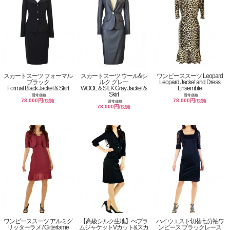
スカートスーツ フォーマル
スカートスーツ ウール&シ
ワンピーススーツ Leopard
ブラック
ルク グレー
Leopard Jacket and Dress
Formal Black Jacket & Skirt
WOOL & SILK Gray Jacket &
Ensemble
Skirt
通常価格
通常価格
78,000円
78,000円
(税別)
(税別)
通常価格
78,000円
(税別)
ワンピーススーツ アルミグ
【高級シルク生地】ぺプラ
ハイウエスト切替七分袖ワ
リッターラメ / Glitterlame
ムジャケットVカット&スカ
ンピース ブラックレース