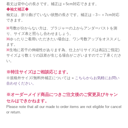
着丈は背中心の長さです。補正は＋5cm対応できます。
◆袖丈補正◆
袖丈は、折り曲げていない状態の長さです。補正は－3～＋7cm対応
できます。
※
号数が分からない方は、ブラジャーの上からアンダーバストを測
り、サイズ表と照らし合わせましょう。
※
ゆったりご着用いただきたい場合は、ワン号数アップをオススメし
ます。
※
生地に若干の伸縮性があります為、仕上がりサイズは表記(ご指定)
サイズより数ミリの誤差が生じる場合がございますのでご了承くださ
い。
※特注サイズはご相談応じます。
※規格外サイズ/無料外補正については »
こちらからお気軽にお問い
合わせください。
※オーダーメイド商品につきご注文後のご変更及びキャン
セルはできかねます。
Please note that all our made to order items are not eligible for cancel
or return.