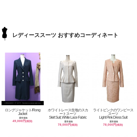
レディーススーツ おすすめコーディネート
ロングジャケット/Rong
ホワイトレース生地のスカ
ライトピンクのワンピース
Jacket
ートスーツ
スーツ
Skirt Suit, White Lace Fabric
Light Pink Dress Suit
通常価格
49,000円
(税別)
通常価格
通常価格
78,000円
78,000円
(税別)
(税別)