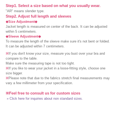
Step1. Select a size based on what you usually wear.
"AR" means slender type.
Step2. Adjust full length and sleeves
◆Size Adjustment◆
Jacket length is measured on center of the back. It can be adjusted
within 5 centimeters.
◆Sleeve Adjustment◆
To measure the length of the sleeve make sure it's not bent or folded.
It can be adjusted within 7 centimeters.
※
If you don't know your size, measure you bust over your bra and
compare to the table.
Make sure the measuring tape is not too tight.
※
If you like to wear your jacket in a loose-fitting style, choose one
size bigger.
※
Please note that due to the fabrics stretch final measurements may
vary a few millimeter from your specification.
※Feel free to consult us for custom sizes
» Click here for inquiries about non standard sizes.