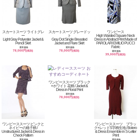
スカートスーツ ライトグレ
スカートスーツ グレードッ
ワンピース
ー
ト
High Waisted Square Neck
Light Gray Polyester Jacket &
Gray Dot Single Breasted
Dress in Abstract Print Made of
Pencil Skirt
Jacket and Flare Skirt
PAROLARI EMILIO PUCCI
Fabric
通常価格
通常価格
78,000円
78,000円
(税別)
(税別)
通常価格
39,000円
(税別)
ワンピーススーツ ブラック
×ホワイト 花柄 / Jacket &
Dress in Floral Print
通常価格
78,000円
(税別)
ワンピーススーツ ピンクと
ワンピーススーツ ブラッ
ネイビーの格子柄 /
ク×レッドS字柄生地 / Bolero
Unstructured Jacket & Dress in
& Dress Ensemble in S-Letter
Check Pattern
Print
通常価格
通常価格