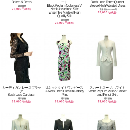
Bolero & Dress
ート
Black Lace Three Quarter
Black Peplum Collarless V
Sleeve High Waisted Dress
通常価格
Neck Jacket and Skirt
78,000円
(税別)
通常価格 45,000円
Ensemble Made of High
39,000円
(税別)
Quality Silk
通常価格
78,000円
(税別)
カーディガン レースブラッ
Uネックタイトワンピース
スカートスーツ ホワイト
ク
U-Neck Fitted Dress in Paisely
White Peplum V-Neck Jacket
Black Lace Cardigan
Print
and Pencil Skirt
通常価格
通常価格
通常価格
39,000円
39,000円
78,000円
(税別)
(税別)
(税別)