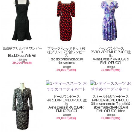
黒織柄フリル付きワンピー
ブラック×レッドドット模
ドールワンピース
ス
様プリント7分袖ワンピー
PAROLARI EMILIO PUCCI生
Black Dress With Frill
ス
地
Red dot print on black,3/4
A-line Dress in PAROLARI
通常価格
sleeve dress
EMILIO PUCCI
39,000円
(税別)
通常価格
通常価格
39,000円
39,000円
(税別)
(税別)
ドールワンピース
ストール付きツーピース
PAROLARI EMILIO PUCCI生
PAROLARI EMILIO PUCCI
地
3 items ensemble: Top, skirt &
A-line Dress in PAROLARI
stole made of PAROLARI
EMILIO PUCCI
EMILIO PUCCI fabric
通常価格
通常価格
39,000円
39,000円
(税別)
(税別)