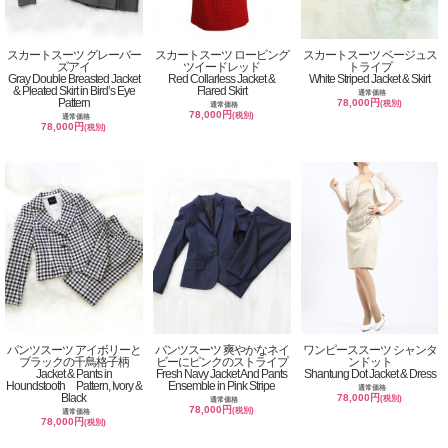
スカートスーツ グレーバー
スカートスーツ ロービング
スカートスーツ ベージュス
ズアイ
ツイードレッド
トライプ
Gray Double Breasted Jacket
Red Collarless Jacket &
White Striped Jacket & Skirt
& Pleated Skirt in Bird’s Eye
Flared Skirt
通常価格
Pattern
78,000円
(税別)
通常価格
78,000円
(税別)
通常価格
78,000円
(税別)
パンツスーツ アイボリーと
パンツスーツ 爽やかなネイ
ワンピーススーツ シャンタ
ブラックの千鳥格子柄
ビーにピンクのストライプ
ンドット
Jacket & Pants in
Fresh Navy Jacket And Pants
Shantung Dot Jacket & Dress
Houndstooth Pattern, Ivory &
Ensemble in Pink Stripe
通常価格
Black
78,000円
(税別)
通常価格
78,000円
(税別)
通常価格
78,000円
(税別)