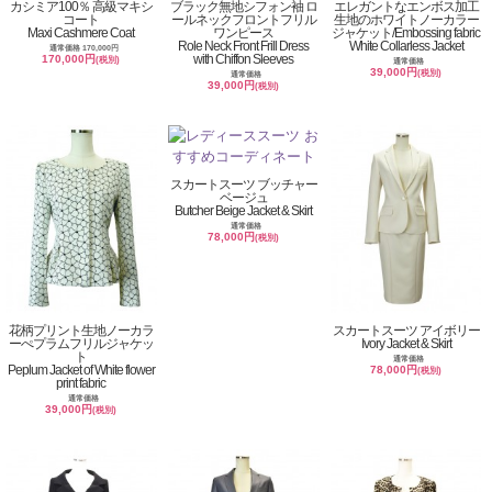
カシミア100％ 高級マキシ
ブラック無地シフォン袖 ロ
エレガントなエンボス加工
コート
ールネックフロントフリル
生地のホワイトノーカラー
Maxi Cashmere Coat
ワンピース
ジャケット/Embossing fabric
Role Neck Front Frill Dress
White Collarless Jacket
通常価格 170,000円
with Chiffon Sleeves
170,000円
(税別)
通常価格
39,000円
(税別)
通常価格
39,000円
(税別)
スカートスーツ ブッチャー
ベージュ
Butcher Beige Jacket & Skirt
通常価格
78,000円
(税別)
花柄プリント生地ノーカラ
スカートスーツ アイボリー
ーぺプラムフリルジャケッ
Ivory Jacket & Skirt
ト
通常価格
Peplum Jacket of White flower
78,000円
(税別)
print fabric
通常価格
39,000円
(税別)