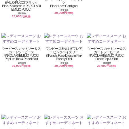
EMILIO PUCCI ブラック
ク
Black Salopette in PAROLARI
Black Lace Cardigan
EMILIO PUCCI
通常価格
39,000円
(税別)
通常価格
39,000円
(税別)
ツーピース カットソー＆ス
ワンピース8枚はぎフレア
ツーピース カットソー＆ス
カートツーピース
ー ピンクペイズリー
カートツーピース
PAROLARI EMILIO PUCCI
8 Panels Flare Dress in Pink
PAROLARI EMILIO PUCCI
Peplum Top & Pencil Skirt
Paisely Print
Fabric Top & Skirt
通常価格
通常価格
通常価格
39,000円
39,000円
39,000円
(税別)
(税別)
(税別)