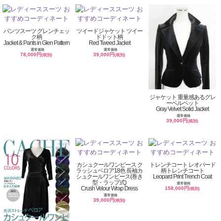
パンツスーツ グレンチェッ
ツイードジャケット ツイー
ク柄
ドドット柄
Jacket & Pants in Glen Pattern
Red Tweed Jacket
通常価格
通常価格
78,000円
39,000円
(税別)
(税別)
ジャケット 重量感あるグレ
ーベルベット
Gray Velvet Solid Jacket
通常価格
39,000円
(税別)
カシュクールワンピース ク
トレンチコート レオパード
ラッシュベロア18色 長袖カ
柄トレンチコート
シュクールワンピース(巻き
Leopard Print Trench Coat
型・ラップ式)
通常価格
Crush Velour Wrap Dress
158,000円
(税別)
通常価格
39,000円
(税別)