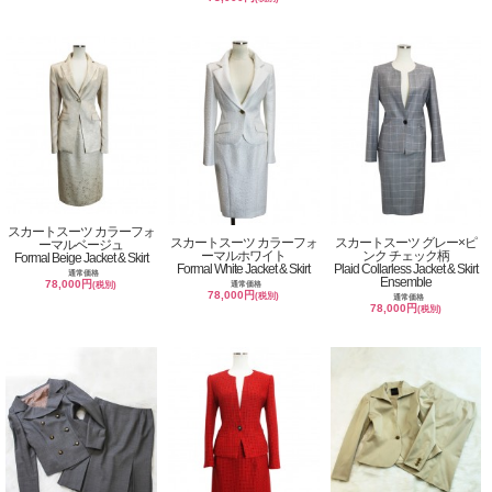
スカートスーツ カラーフォ
スカートスーツ カラーフォ
スカートスーツ グレー×ピ
ーマルベージュ
ーマルホワイト
ンク チェック柄
Formal Beige Jacket & Skirt
Formal White Jacket & Skirt
Plaid Collarless Jacket & Skirt
通常価格
Ensemble
78,000円
通常価格
(税別)
78,000円
(税別)
通常価格
78,000円
(税別)