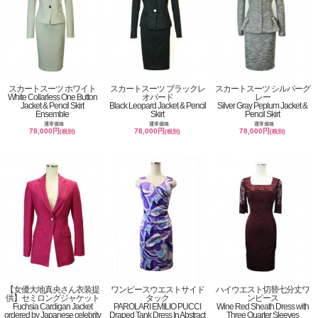
スカートスーツ ホワイト
スカートスーツ ブラックレ
スカートスーツ シルバーグ
White Collarless One Button
オパード
レー
Jacket & Pencil Skirt
Black Leopard Jacket & Pencil
Silver Gray Peplum Jacket &
Ensemble
Skirt
Pencil Skirt
通常価格
通常価格
通常価格
78,000円
78,000円
78,000円
(税別)
(税別)
(税別)
【女優大地真央さん衣装提
ワンピースウエストサイド
ハイウエスト切替七分丈ワ
供】セミロングジャケット
タック
ンピース
Fuchsia Cardigan Jacket
PAROLARI EMILIO PUCCI
Wine Red Sheath Dress with
ordered by Japanese celebrity
Draped Tank Dress In Abstract
Three Quarter Sleeves