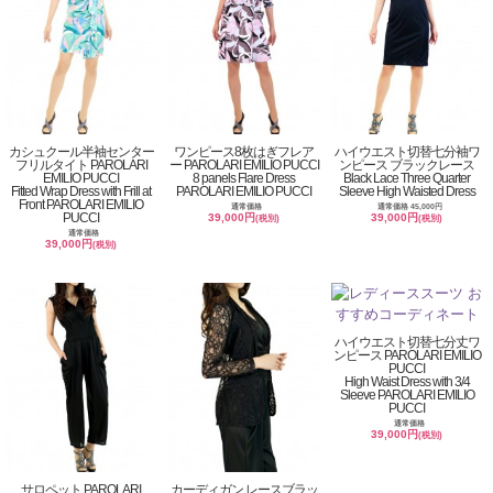
カシュクール半袖センター
ワンピース8枚はぎフレア
ハイウエスト切替七分袖ワ
フリルタイト PAROLARI
ー PAROLARI EMILIO PUCCI
ンピース ブラックレース
EMILIO PUCCI
8 panels Flare Dress
Black Lace Three Quarter
Fitted Wrap Dress with Frill at
PAROLARI EMILIO PUCCI
Sleeve High Waisted Dress
Front PAROLARI EMILIO
通常価格
通常価格 45,000円
PUCCI
39,000円
39,000円
(税別)
(税別)
通常価格
39,000円
(税別)
ハイウエスト切替七分丈ワ
ンピース PAROLARI EMILIO
PUCCI
High Waist Dress with 3/4
Sleeve PAROLARI EMILIO
PUCCI
通常価格
39,000円
(税別)
サロペット PAROLARI
カーディガン レースブラッ