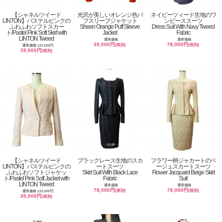
【シャネルツイード
光沢が美しいオレンジ色パ
ネイビーツィード生地のワ
LINTON】パステルピンクの
フスリーブジャケット
ンピーススーツ
ふわふわソフトスカー
Sheen Orange Puff Sleeve
Dress Suit With Navy Tweed
ト/Pastel Pink Soft Skirt with
Jacket
Fabric
LINTON Tweed
通常価格
通常価格
39,000円
78,000円
(税別)
(税別)
通常価格 120,000円
39,000円
(税別)
【シャネルツイード
ブラックレース生地のスカ
フラワー柄ジャカートのベ
LINTON】パステルピンクの
ートスーツ
ージュスカートスーツ
ふわふわソフトジャケッ
Skirt Suit With Black Lace
Flower Jacquard Beige Skirt
ト/Pastel Pink Soft Jacket with
Fabric
Suit
LINTON Tweed
通常価格
通常価格
78,000円
78,000円
(税別)
(税別)
通常価格 120,000円
39,000円
(税別)