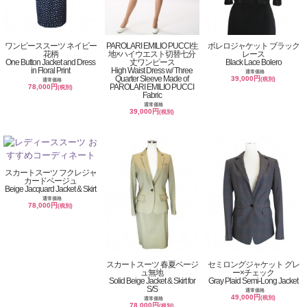
ワンピーススーツ ネイビー
PAROLARI EMILIO PUCCI生
ボレロジャケット ブラック
花柄
地×ハイウエスト切替七分
レース
One Button Jacket and Dress
丈ワンピース
Black Lace Bolero
in Floral Print
High Waist Dress w/ Three
通常価格
Quarter Sleeve Made of
39,000円
(税別)
通常価格
PAROLARI EMILIO PUCCI
78,000円
(税別)
Fabric
通常価格
39,000円
(税別)
スカートスーツ フクレジャ
カードベージュ
Beige Jacquard Jacket & Skirt
通常価格
78,000円
(税別)
スカートスーツ 春夏ベージ
セミロングジャケット グレ
ュ無地
ー×チェック
Solid Beige Jacket & Skirt for
Gray Plaid Semi-Long Jacket
S/S
通常価格
49,000円
(税別)
通常価格
78,000円
(税別)