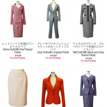
レッドツィード生地のワン
グレーサブリナパンツｘジ
ラメ入りのブラック・グレ
ピーススーツ
ャケットのセットアップス
ーのツィード生地のスカー
Dress Suit With Red Tweed
ーツ
トスーツ
Fabric
Gray Suit with Cropped Pants
Skirt Suit With Black and Gray
Tweed Fabric
通常価格
通常価格
78,000円
78,000円
(税別)
(税別)
通常価格
78,000円
(税別)