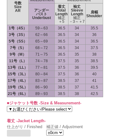
Measurement
Measurement
号数
着丈
袖丈
Size
アンダー
Total
Sleeve
AR
肩幅
バスト
Length
Length
Shoulder
Underbust
補正
補正
＋5
－3～＋7
1号（4S）
59～63
36.5
34
35.5
3号（3S）
62～66
36.5
34
36
5号（SS）
65～69
36.5
34
36.5
7号（S）
68～72
36.5
34
37.5
9号（M）
71～75
36.5
35
38
11号（L）
74～78
37.5
35
38.5
13号（LL）
77～81
37.5
36
39.5
15号（3L）
80～84
37.5
36
40
17号（4L）
83～87
38.5
37
41
19号（5L）
86～90
38.5
37
41.5
21号（6L）
89～93
38.5
38
42.5
■ジャケット号数 -Size & Measurement-
着丈 -Jacket Length-
仕上がり / Finished
補正値 / Adjustment