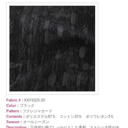
Fabric #：
KKF6325-20
Color：
ブラック
Pattern：
フクレジャカード
Contents：
ポリエステル87％ コットン10％ ポリウレタン3％
Season：
オールシーズン
Description：
立体的な柄でしっかりとした素材。ストレッチ性があ