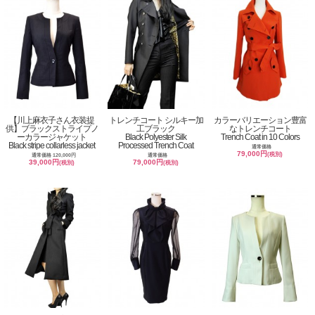
【川上麻衣子さん衣装提
トレンチコート シルキー加
カラーバリエーション豊富
供】ブラックストライプノ
工ブラック
なトレンチコート
ーカラージャケット
Black Polyester Silk
Trench Coat in 10 Colors
Black stripe collarless jacket
Processed Trench Coat
通常価格
79,000円
(税別)
通常価格 120,000円
通常価格
39,000円
79,000円
(税別)
(税別)