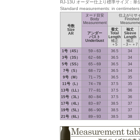
RJ-13U オーダー仕上り標準サイズ：単
Standard measurements: in centimeters
ヌード目安
仕上がりサ
Body
Finished
Measurement
Measureme
号数
着丈
袖丈
Size
アンダー
Total
Sleeve
AR
バスト
Length
Length
Underbust
補正
補正
＋5
－3～＋7
1号（4S）
59～63
36.5
34
3号（3S）
62～66
36.5
34
5号（SS）
65～69
36.5
34
7号（S）
68～72
36.5
34
9号（M）
71～75
36.5
35
11号（L）
74～78
37.5
35
13号（LL）
77～81
37.5
36
15号（3L）
80～84
37.5
36
17号（4L）
83～87
38.5
37
19号（5L）
86～90
38.5
37
21号（6L）
89～93
38.5
38