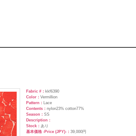
Fabric #：
kkf6390
Color：
Vermillion
Pattern：
Lace
Contents：
nylon23% cotton77%
Season：
SS
Description：
Stock：
あり
基本価格 -Price (JPY)-：
39,000円