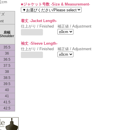
位cm
■ジャケット号数 -Size & Measurement-
イズ
着丈 -Jacket Length-
nt
仕上がり / Finished
補正値 / Adjustment
肩幅
Shoulder
袖丈 -Sleeve Length-
35.5
仕上がり / Finished
補正値 / Adjustment
36
36.5
37.5
38
38.5
39.5
40
41
41.5
42.5