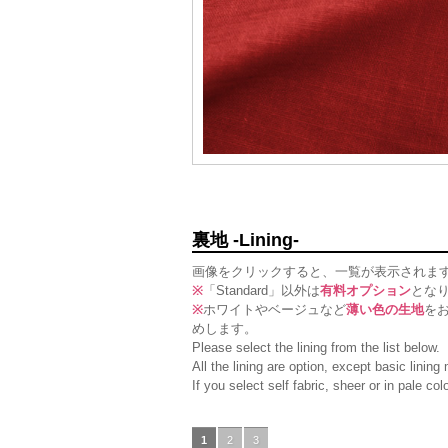
裏地 -Lining-
画像をクリックすると、一覧が表示されま
※
「Standard」以外は
有料オプション
とな
※
ホワイトやベージュなど
薄い色の生地
を
めします。
Please select the lining from the list below.
All the lining are option, except basic linin
If you select self fabric, sheer or in pale c
1
2
3