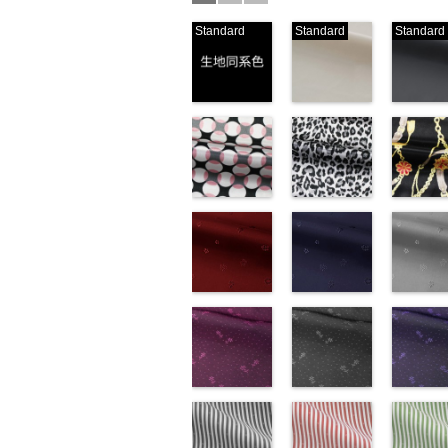
Standard
Standard
Standard
生地同系色
ベージュ
ブラック
(-/TK)
(221/OT)
(19/OT)
http://www.anys.co.jp/wp-
http://www.anys.co.jp/wp-
http://ww
content/uploads/2013/04/jpg
content/uploads/2013/04/2
content/u
-
生地同系色
221
ベージュ
19
ブラ
無地
幾何学ドット
ポリエ
無地
レオパード柄
ポリエ
無地
チェーン
ポリ
ステル100％
柄ピンク
ステル100％
グレー
ステル10
ト柄ブラ
CHARALIST、
(KKP1092-
CHARALIST、
(KKP1092-
CHARAL
(KKP1092
d.、
93-D/UN)
d.、
55-C/UN)
d.、
137-D/UN
DOLCELABY、
http://www.anys.co.jp/wp-
DOLCELABY、
http://www.anys.co.jp/wp-
DOLCEL
http://ww
FairyRose、
content/uploads/2013/08/kkp1092-
花柄レッド
FairyRose、
content/uploads/2013/08/k
花柄ネイビー
FairyRo
content/u
花柄グレ
JEANNE、
93-d.jpg
(AK203-
JEANNE、
55-c.jpg
(AK203-
JEANNE
137-d.jpg
(AK203-
LUNAMARY、
KKP1092-93-
51/LT)
LUNAMARY、
KKP1092-55-
50/LT)
LUNAM
KKP1092
31/LT)
LUNAMARY
D
http://www.anys.co.jp/wp-
ピンク
幾
LUNAMARY
C
http://www.anys.co.jp/wp-
グレー
レ
LUNAMA
137-D
http://ww
ブ
ラージサイ
何学ドット柄
content/uploads/2013/05/ak203-
ラージサイ
オパード柄
content/uploads/2013/05/a
ラージサ
ク
content/u
チェー
ズ、
ポリエステル
51.jpg
花柄ドットピ
ズ、
ポリエステル
50.jpg
花柄ドットグ
ズ、
ベルト柄
31.jpg
花柄ドッ
Macolina、
100％
AK203-51
ンク(AK201-
レ
Macolina、
100％
AK203-50
レー(AK201-
ネ
Macolin
リエステ
AK203-3
イビー
NUDE、
DOLCELABY
ッド
53/LT)
花柄
キ
NUDE、
DOLCELABY
イビー
52/LT)
花柄
NUDE、
100％
レー
(AK201-
花柄