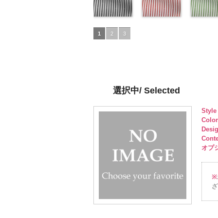
pinkywolman
6000
ュプラ100％
http://www.anys.co.jp/wp-
pinkywolman
6000
キュプラ
http://www.anys.co.jp/wp-
pinkywol
DOLCEL
ュプラ10
50/LT)
0
DOLCELABY、
content/uploads/2013/05/ak201-
0
100％
content/uploads/2013/04/a
0
6000
DOLCEL
http://ww
FairyRose
53.jpg
ドット柄スト
DOLCELABY、
52.jpg
ドット柄スト
FairyRos
content/u
ドット柄
6000
AK201-53
ライプブラッ
ピ
FairyRose
AK201-52
ライプレッド
グ
6000
50.jpg
ライプグ
1
2
3
ンク
ク(AKL5300-
花柄ド
6000
レー
(AKL5300-
花柄ド
AK201-5
ン(AKL53
ット
5/LT)
キュプ
ット
4/LT)
キュプ
イビー
3/LT)
花
ラ100％
http://www.anys.co.jp/wp-
ラ100％
http://www.anys.co.jp/wp-
ドット
http://ww
キ
DOLCELABY、
content/uploads/2013/05/akl5300-
DOLCELABY、
content/uploads/2013/05/a
プラ100
content/u
FairyRose
5.jpg
FairyRose
4.jpg
DOLCEL
3.jpg
6000
AKL5300-5
6000
AKL5300-4
FairyRos
AKL5300
選択中/ Selected
ブラック
ド
レッド
ドッ
6000
グリーン
ット柄ストラ
ト柄ストライ
ット柄ス
Styl
イプ
キュプ
プ
キュプラ
イプ
キュ
Colo
ラ100％
100％
ラ100％
Desi
DOLCELABY、
DOLCELABY、
DOLCEL
Cont
FairyRose
FairyRose
FairyRos
オプショ
6000
6000
6000
※
ざ