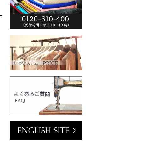
ーム(VT102-
o.jp/wp-
フラワーホワイ
013/04/vt102-
N)
0
クリーム
o.jp/wp-
mm／小ボタン
2013/04/pw2039-
001
ホワイト
フ
径23mm／小
光沢ラウンドホ
01/SN)
4000