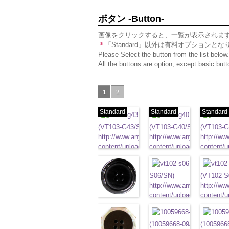
ボタン -Button-
画像をクリックすると、一覧が表示されま
＊
「Standard」以外は有料オプションとな
Please Select the button from the list below.
All the buttons are option, except basic bu
1
2
Standard
Standard
Standard
標準ベージュ
標準クリー
(VT103-G43/SN)
(VT103-G40/SN)
(VT103-G
http://www.anys.co.jp/wp-
http://www.anys.co.jp/wp-
http://ww
content/uploads/2013/04/vt103-
content/uploads/2013/04/v
content/u
g43.jpg
VT103-G43
g40.jpg
ベージュ
VT103-G40
g06.jpg
クリー
V
標準
大ボタン直径23mm／小
標準
大ボタン直径23mm
グレー(VT10
準
大ボタ
ボタン直径18mm
ボタン直径18mm
S06/SN)
0
タン直径1
(VT102-S
0
http://www.anys.co.jp/wp-
http://ww
ブラック(VT102-
content/uploads/2013/04/v
content/u
S09/SN)
s06.jpg
VT102-S06
s01.jpg
グレー
V
http://www.anys.co.jp/wp-
ボタン直径23mm／小ボタ
大ボタン
八角ブラ
content/uploads/2013/04/vt102-
径18mm
(10059668-09/SN)
4000
直径18m
(1005966