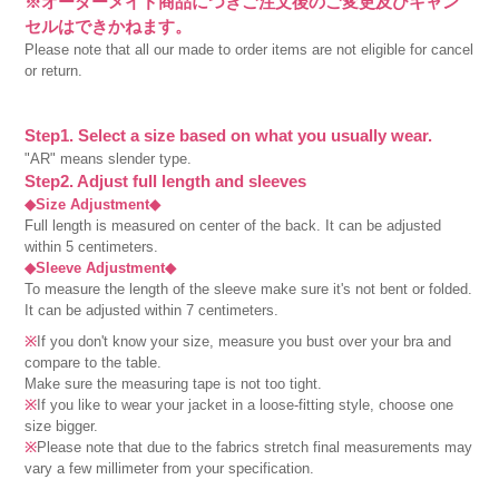
※オーダーメイド商品につきご注文後のご変更及びキャン
セルはできかねます。
Please note that all our made to order items are not eligible for cancel
or return.
Step1. Select a size based on what you usually wear.
"AR" means slender type.
Step2. Adjust full length and sleeves
◆Size Adjustment◆
Full length is measured on center of the back. It can be adjusted
within 5 centimeters.
◆Sleeve Adjustment◆
To measure the length of the sleeve make sure it's not bent or folded.
It can be adjusted within 7 centimeters.
※
If you don't know your size, measure you bust over your bra and
compare to the table.
Make sure the measuring tape is not too tight.
※
If you like to wear your jacket in a loose-fitting style, choose one
size bigger.
※
Please note that due to the fabrics stretch final measurements may
vary a few millimeter from your specification.