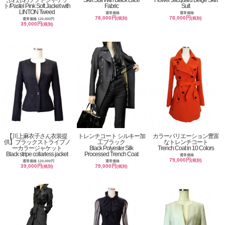
ふわふわソフトジャケッ
Skirt Suit With Black Lace
Flower Jacquard Beige Skirt
ト/Pastel Pink Soft Jacket with
Fabric
Suit
LINTON Tweed
通常価格
通常価格
78,000円
78,000円
(税別)
(税別)
通常価格 120,000円
39,000円
(税別)
【川上麻衣子さん衣装提
トレンチコート シルキー加
カラーバリエーション豊富
供】ブラックストライプノ
工ブラック
なトレンチコート
ーカラージャケット
Black Polyester Silk
Trench Coat in 10 Colors
Black stripe collarless jacket
Processed Trench Coat
通常価格
79,000円
(税別)
通常価格 120,000円
通常価格
39,000円
79,000円
(税別)
(税別)