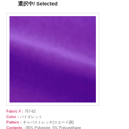
選択中/ Selected
Fabric #：
757-62
Color：
バイオレット
Pattern：
ギャバストレッチ(スエード調)
Contents：
95% Polyester, 5% Polyurethane