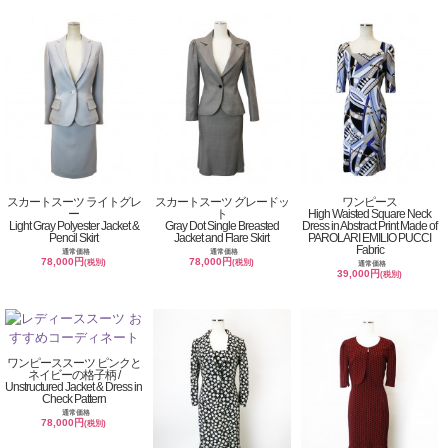
スカートスーツ ライトグレ
スカートスーツ グレードッ
ワンピース
ー
ト
High Waisted Square Neck
Light Gray Polyester Jacket &
Gray Dot Single Breasted
Dress in Abstract Print Made of
Pencil Skirt
Jacket and Flare Skirt
PAROLARI EMILIO PUCCI
Fabric
通常価格
通常価格
78,000円
78,000円
(税別)
(税別)
通常価格
39,000円
(税別)
ワンピーススーツ ピンクと
ネイビーの格子柄 /
Unstructured Jacket & Dress in
Check Pattern
通常価格
78,000円
(税別)