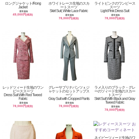
ロングジャケット/Rong
ホワイトレース生地のスカ
ライトピンクのワンピース
Jacket
ートスーツ
スーツ
Skirt Suit, White Lace Fabric
Light Pink Dress Suit
通常価格
49,000円
(税別)
通常価格
通常価格
78,000円
78,000円
(税別)
(税別)
レッドツィード生地のワン
グレーサブリナパンツｘジ
ラメ入りのブラック・グレ
ピーススーツ
ャケットのセットアップス
ーのツィード生地のスカー
Dress Suit With Red Tweed
ーツ
トスーツ
Fabric
Gray Suit with Cropped Pants
Skirt Suit With Black and Gray
Tweed Fabric
通常価格
通常価格
78,000円
78,000円
(税別)
(税別)
通常価格
78,000円
(税別)
ネイビーツィード生地のワ