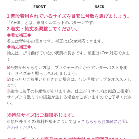
1.普段着用されているサイズを目安に号数を選びましょう。
「AR体」とは、細身シルエットのパターンです。
2.着丈・袖丈を調整してください。
◆着丈補正◆
着丈は背中心の長さです。補正は±5cm対応できます。
◆袖丈補正◆
袖丈は、折り曲げていない状態の長さです。補正は±7cm対応できま
す
※
号数が分からない方は、ブラジャーの上からアンダーバストを測
り、サイズ表と照らし合わせましょう。
※
ゆったりご着用いただきたい場合は、ワン号数アップをオススメし
ます。
※
生地に若干の伸縮性があります為、仕上がりサイズは表記(ご指定)
サイズより数ミリの誤差が生じる場合がございますのでご了承くださ
い。
※特注サイズはご相談応じます。
※規格外サイズ/無料外補正については »
こちらからお気軽にお問い
合わせください。