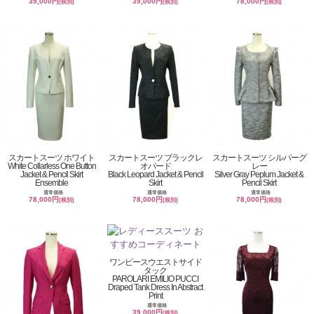
39,000円
39,000円
78,000円
(税別)
(税別)
(税別)
スカートスーツ ホワイト
スカートスーツ ブラックレ
スカートスーツ シルバーグ
White Collarless One Button
オパード
レー
Jacket & Pencil Skirt
Black Leopard Jacket & Pencil
Silver Gray Peplum Jacket &
Ensemble
Skirt
Pencil Skirt
通常価格
通常価格
通常価格
78,000円
78,000円
78,000円
(税別)
(税別)
(税別)
ワンピースウエストサイド
タック
PAROLARI EMILIO PUCCI
Draped Tank Dress In Abstract
Print
通常価格
39,000円
(税別)