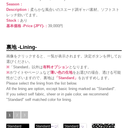
Season：
Description：
柔らかな風合いのスエード調ギャバ素材。ソフトスト
レッチ効いてます。
Stock：
あり
基本価格 -Price (JPY)-：
39,000円
裏地 -Lining-
画像をクリックすると、一覧が表示されます。決定ボタンを押してお
選びください。
※
「Standard」以外は
有料オプション
となります。
※
ホワイトやベージュなど
薄い色の生地
をお選びの場合、透ける可能
性がございますので、裏地は
「Standard」
をおすすめします。
Please select the lining from the list below.
All the lining are option, except basic lining marked as "Standard".
If you select self fabric, sheer or in pale color, we recommend
"Standard" self matched color for lining.
1
2
3
Standard
Standard
ベージ
Standard
ブラッ