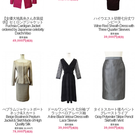
【女優大地真央さん衣装提
ハイウエスト切替七分丈ワ
供】セミロングジャケット
ンピース
Fuchsia Cardigan Jacket
Wine Red Sheath Dress with
ordered by Japanese celebrity
Three Quarter Sleeves
Daichi Mao
通常価格
39,000円
(税別)
通常価格
49,000円
(税別)
ぺプラムジャケットボート
ドールワンピース 七分袖 ブ
タイトスカート後ろベント
ネック&スカート
ラックベロア レース袖
グレーストライプ
Beige Boatneck Peplum
A-line Black Velour Dress with
Gray Polyester Stripe Pencil
Jacket & Skirt Made of High
Lace Sleeve
Skirt with Vent
Quality Silk
通常価格
通常価格
39,000円
39,000円
(税別)
(税別)
通常価格 98,000円
78,000円
(税別)