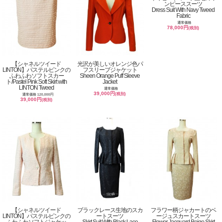
ンピーススーツ
Dress Suit With Navy Tweed
Fabric
通常価格
78,000円
(税別)
【シャネルツイード
光沢が美しいオレンジ色パ
LINTON】パステルピンクの
フスリーブジャケット
ふわふわソフトスカー
Sheen Orange Puff Sleeve
ト/Pastel Pink Soft Skirt with
Jacket
LINTON Tweed
通常価格
39,000円
(税別)
通常価格 120,000円
39,000円
(税別)
【シャネルツイード
ブラックレース生地のスカ
フラワー柄ジャカートのベ
LINTON】パステルピンクの
ートスーツ
ージュスカートスーツ