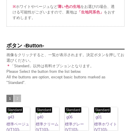
※
ホワイトやベージュなど
薄い色の生地
をお選びの場合、透
ける可能性がございますので、裏地は
「生地同系色」
をおす
すめします。
ボタン -Button-
画像をクリックすると、一覧が表示されます。決定ボタンを押してお
選びください。
＊
「Standard」以外は有料オプションとなります。
Please Select the button from the list below.
All the buttons are option, except basic buttons marked as
"Standard".
1
2
Standard
Standard
Standard
Standard
標準ベージュ
標準クリーム
標準グレー
標準ホワイト
(VT103-
(VT103-
(VT103-
(VT103-