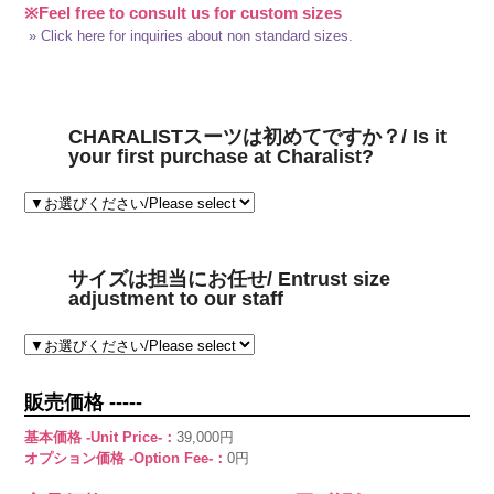
※Feel free to consult us for custom sizes
» Click here for inquiries about non standard sizes.
CHARALISTスーツは初めてですか？/ Is it
your first purchase at Charalist?
サイズは担当にお任せ/ Entrust size
adjustment to our staff
販売価格 -----
基本価格 -Unit Price-：
39,000円
オプション価格 -Option Fee-：
0円