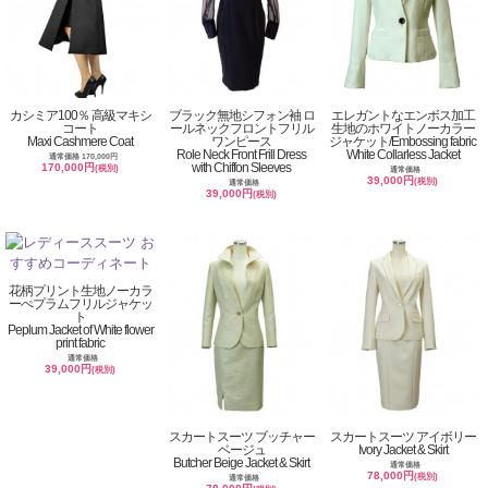
カシミア100％ 高級マキシ
ブラック無地シフォン袖 ロ
エレガントなエンボス加工
コート
ールネックフロントフリル
生地のホワイトノーカラー
Maxi Cashmere Coat
ワンピース
ジャケット/Embossing fabric
Role Neck Front Frill Dress
White Collarless Jacket
通常価格 170,000円
with Chiffon Sleeves
170,000円
(税別)
通常価格
39,000円
(税別)
通常価格
39,000円
(税別)
花柄プリント生地ノーカラ
ーぺプラムフリルジャケッ
ト
Peplum Jacket of White flower
print fabric
通常価格
39,000円
(税別)
スカートスーツ ブッチャー
スカートスーツ アイボリー
ベージュ
Ivory Jacket & Skirt
Butcher Beige Jacket & Skirt
通常価格
78,000円
(税別)
通常価格