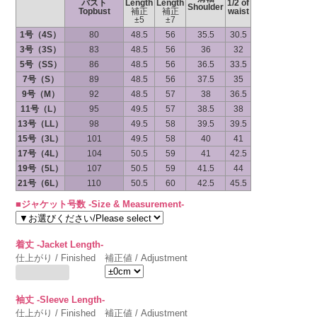
バスト
Length
Length
1/2 of
Shoulder
Topbust
補正
補正
waist
±5
±7
1号（4S）
80
48.5
56
35.5
30.5
3号（3S）
83
48.5
56
36
32
5号（SS）
86
48.5
56
36.5
33.5
7号（S）
89
48.5
56
37.5
35
9号（M）
92
48.5
57
38
36.5
11号（L）
95
49.5
57
38.5
38
13号（LL）
98
49.5
58
39.5
39.5
15号（3L）
101
49.5
58
40
41
17号（4L）
104
50.5
59
41
42.5
19号（5L）
107
50.5
59
41.5
44
21号（6L）
110
50.5
60
42.5
45.5
■ジャケット号数 -Size & Measurement-
着丈 -Jacket Length-
仕上がり / Finished
補正値 / Adjustment
袖丈 -Sleeve Length-
仕上がり / Finished
補正値 / Adjustment