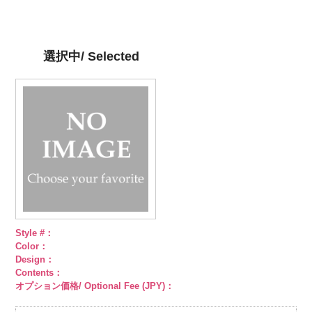
DOLCELABY、
DOLCELABY、
AK105-58
グ
DOLCELABY、
AK105-57
ネ
DOLCELABY、
http://www.anys.co.jp/wp-
FairyRose
FairyRose
リーン
ペイ
FairyRose
イビー
ペイ
FairyRose
content/uploads/2013/05/ak105-
6000
6000
ズリー柄
キ
6000
ズリー柄
キ
6000
59.jpg
ュプラ100％
ュプラ100％
AK105-59
グ
選択中/ Selected
DOLCELABY、
DOLCELABY、
レー
ペイズ
FairyRose
FairyRose
リー柄
キュ
6000
6000
プラ100％
DOLCELABY、
FairyRose
6000
Style #：
Color：
Design：
Contents：
オプション価格/ Optional Fee (JPY)：