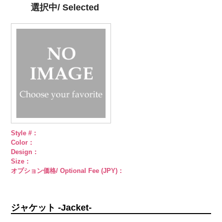
PWS22-G09
直径23mm／
直径23mm／
選択中/ Selected
ブラック
ラ
小ボタン直径
小ボタン直径
インストーン
18mm
4000
18mm
4000
花
大ボタン
直径23mm／
小ボタン直径
18mm
4000
Style #：
Color：
Design：
Size：
オプション価格/ Optional Fee (JPY)：
ジャケット -Jacket-