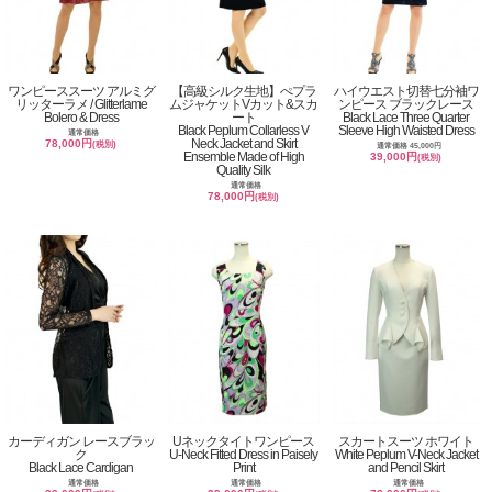
ワンピーススーツ アルミグ
【高級シルク生地】ぺプラ
ハイウエスト切替七分袖ワ
リッターラメ / Glitterlame
ムジャケットVカット&スカ
ンピース ブラックレース
Bolero & Dress
ート
Black Lace Three Quarter
Black Peplum Collarless V
Sleeve High Waisted Dress
通常価格
Neck Jacket and Skirt
78,000円
(税別)
通常価格 45,000円
Ensemble Made of High
39,000円
(税別)
Quality Silk
通常価格
78,000円
(税別)
カーディガン レースブラッ
Uネックタイトワンピース
スカートスーツ ホワイト
ク
U-Neck Fitted Dress in Paisely
White Peplum V-Neck Jacket
Black Lace Cardigan
Print
and Pencil Skirt
通常価格
通常価格
通常価格