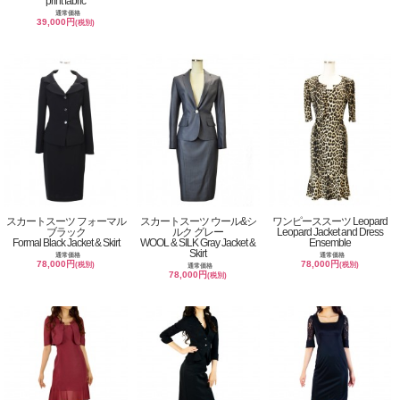
print fabric
通常価格
39,000円
(税別)
スカートスーツ フォーマル
スカートスーツ ウール&シ
ワンピーススーツ Leopard
ブラック
ルク グレー
Leopard Jacket and Dress
Formal Black Jacket & Skirt
WOOL & SILK Gray Jacket &
Ensemble
Skirt
通常価格
通常価格
78,000円
78,000円
(税別)
(税別)
通常価格
78,000円
(税別)