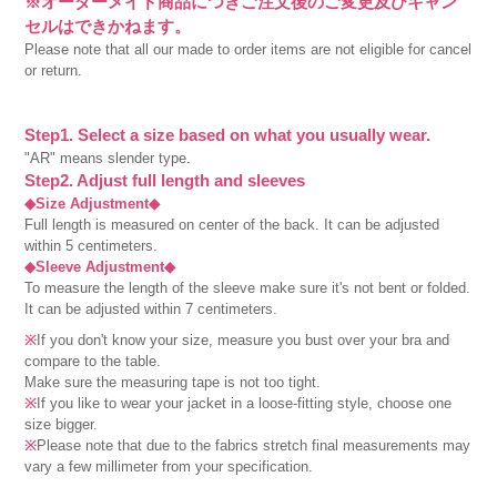
※オーダーメイド商品につきご注文後のご変更及びキャン
セルはできかねます。
Please note that all our made to order items are not eligible for cancel
or return.
Step1. Select a size based on what you usually wear.
"AR" means slender type.
Step2. Adjust full length and sleeves
◆Size Adjustment◆
Full length is measured on center of the back. It can be adjusted
within 5 centimeters.
◆Sleeve Adjustment◆
To measure the length of the sleeve make sure it's not bent or folded.
It can be adjusted within 7 centimeters.
※
If you don't know your size, measure you bust over your bra and
compare to the table.
Make sure the measuring tape is not too tight.
※
If you like to wear your jacket in a loose-fitting style, choose one
size bigger.
※
Please note that due to the fabrics stretch final measurements may
vary a few millimeter from your specification.