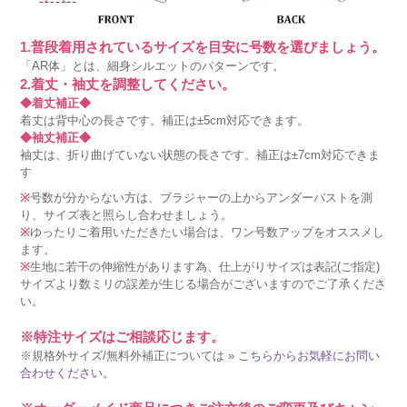
1.普段着用されているサイズを目安に号数を選びましょう。
「AR体」とは、細身シルエットのパターンです。
2.着丈・袖丈を調整してください。
◆着丈補正◆
着丈は背中心の長さです。補正は±5cm対応できます。
◆袖丈補正◆
袖丈は、折り曲げていない状態の長さです。補正は±7cm対応できま
す
※
号数が分からない方は、ブラジャーの上からアンダーバストを測
り、サイズ表と照らし合わせましょう。
※
ゆったりご着用いただきたい場合は、ワン号数アップをオススメし
ます。
※
生地に若干の伸縮性があります為、仕上がりサイズは表記(ご指定)
サイズより数ミリの誤差が生じる場合がございますのでご了承くださ
い。
※特注サイズはご相談応じます。
※規格外サイズ/無料外補正については »
こちらからお気軽にお問い
合わせください。