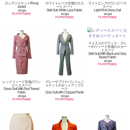
ロングジャケット/Rong
ホワイトレース生地のスカ
ライトピンクのワンピース
Jacket
ートスーツ
スーツ
Skirt Suit, White Lace Fabric
Light Pink Dress Suit
通常価格
49,000円
(税別)
通常価格
通常価格
78,000円
78,000円
(税別)
(税別)
ラメ入りのブラック・グレ
ーのツィード生地のスカー
トスーツ
Skirt Suit With Black and Gray
Tweed Fabric
通常価格
78,000円
(税別)
レッドツィード生地のワン
グレーサブリナパンツｘジ
ピーススーツ
ャケットのセットアップス
Dress Suit With Red Tweed
ーツ
Fabric
Gray Suit with Cropped Pants
通常価格
通常価格
78,000円
78,000円
(税別)
(税別)