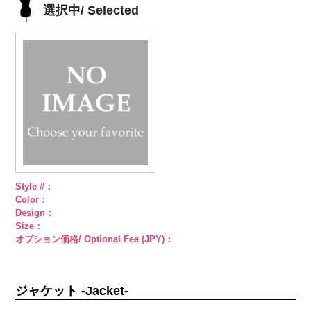
4000
シルバー
蝶
ゴールド
蝶
PWS22-G09
選択中/ Selected
柄
大ボタン
柄
大ボタン
ブラック
ラ
直径23mm／
直径23mm／
インストーン
小ボタン直径
小ボタン直径
花
大ボタン
18mm
4000
18mm
4000
直径23mm／
小ボタン直径
18mm
4000
Style #：
Color：
Design：
Size：
オプション価格/ Optional Fee (JPY)：
ジャケット -Jacket-