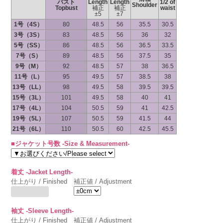
バスト
Length
Length
1/2 of
Shoulder
Topbust
補正
補正
waist
±5
±7
1号（4S）
80
48.5
56
35.5
30.5
3号（3S）
83
48.5
56
36
32
5号（SS）
86
48.5
56
36.5
33.5
7号（S）
89
48.5
56
37.5
35
9号（M）
92
48.5
57
38
36.5
11号（L）
95
49.5
57
38.5
38
13号（LL）
98
49.5
58
39.5
39.5
15号（3L）
101
49.5
58
40
41
17号（4L）
104
50.5
59
41
42.5
19号（5L）
107
50.5
59
41.5
44
21号（6L）
110
50.5
60
42.5
45.5
■ジャケット号数 -Size & Measurement-
着丈 -Jacket Length-
仕上がり / Finished
補正値 / Adjustment
袖丈 -Sleeve Length-
仕上がり / Finished
補正値 / Adjustment