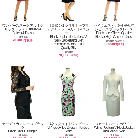
ワンピーススーツ アルミグ
【高級シルク生地】ぺプラ
ハイウエスト切替七分袖ワ
リッターラメ / Glitterlame
ムジャケットVカット&スカ
ンピース ブラックレース
Bolero & Dress
ート
Black Lace Three Quarter
Black Peplum Collarless V
Sleeve High Waisted Dress
通常価格
Neck Jacket and Skirt
78,000円
(税別)
通常価格 45,000円
Ensemble Made of High
39,000円
(税別)
Quality Silk
通常価格
78,000円
(税別)
カーディガン レースブラッ
Uネックタイトワンピース
スカートスーツ ホワイト
ク
U-Neck Fitted Dress in Paisely
White Peplum V-Neck Jacket
Black Lace Cardigan
Print
and Pencil Skirt
通常価格
通常価格
通常価格