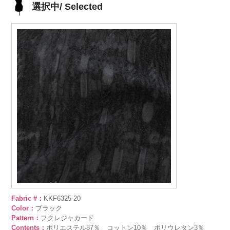
選択中/ Selected
Fabric #：
KKF6325-20
Color：
ブラック
Pattern：
フクレジャカード
Contents：
ポリエステル87％ コットン10％ ポリウレタン3％