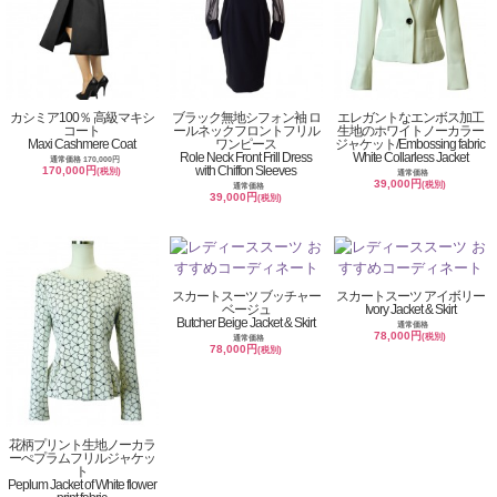
カシミア100％ 高級マキシ
ブラック無地シフォン袖 ロ
エレガントなエンボス加工
コート
ールネックフロントフリル
生地のホワイトノーカラー
Maxi Cashmere Coat
ワンピース
ジャケット/Embossing fabric
Role Neck Front Frill Dress
White Collarless Jacket
通常価格 170,000円
with Chiffon Sleeves
170,000円
(税別)
通常価格
39,000円
(税別)
通常価格
39,000円
(税別)
スカートスーツ ブッチャー
スカートスーツ アイボリー
ベージュ
Ivory Jacket & Skirt
Butcher Beige Jacket & Skirt
通常価格
78,000円
(税別)
通常価格
78,000円
(税別)
花柄プリント生地ノーカラ
ーぺプラムフリルジャケッ
ト
Peplum Jacket of White flower