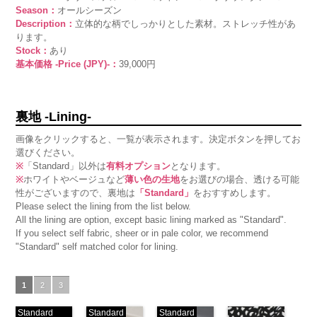
Season：
オールシーズン
Description：
立体的な柄でしっかりとした素材。ストレッチ性があ
ります。
Stock：
あり
基本価格 -Price (JPY)-：
39,000円
裏地 -Lining-
画像をクリックすると、一覧が表示されます。決定ボタンを押してお
選びください。
※
「Standard」以外は
有料オプション
となります。
※
ホワイトやベージュなど
薄い色の生地
をお選びの場合、透ける可能
性がございますので、裏地は
「Standard」
をおすすめします。
Please select the lining from the list below.
All the lining are option, except basic lining marked as "Standard".
If you select self fabric, sheer or in pale color, we recommend
"Standard" self matched color for lining.
1
2
3
Standard
Standard
Standard