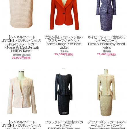
【シャネルツイード
光沢が美しいオレンジ色パ
ネイビーツィード生地のワ
LINTON】パステルピンクの
フスリーブジャケット
ンピーススーツ
ふわふわソフトスカー
Sheen Orange Puff Sleeve
Dress Suit With Navy Tweed
ト/Pastel Pink Soft Skirt with
Jacket
Fabric
LINTON Tweed
通常価格
通常価格
39,000円
78,000円
(税別)
(税別)
通常価格 120,000円
39,000円
(税別)
【シャネルツイード
ブラックレース生地のスカ
フラワー柄ジャカートのベ
LINTON】パステルピンクの
ートスーツ
ージュスカートスーツ