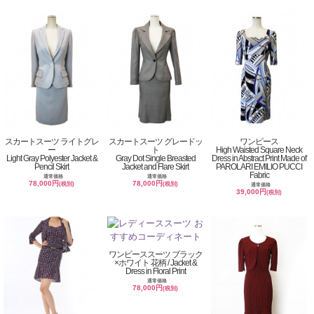
スカートスーツ ライトグレ
スカートスーツ グレードッ
ワンピース
ー
ト
High Waisted Square Neck
Light Gray Polyester Jacket &
Gray Dot Single Breasted
Dress in Abstract Print Made of
Pencil Skirt
Jacket and Flare Skirt
PAROLARI EMILIO PUCCI
Fabric
通常価格
通常価格
78,000円
78,000円
(税別)
(税別)
通常価格
39,000円
(税別)
ワンピーススーツ ブラック
×ホワイト 花柄 / Jacket &
Dress in Floral Print
通常価格
78,000円
(税別)