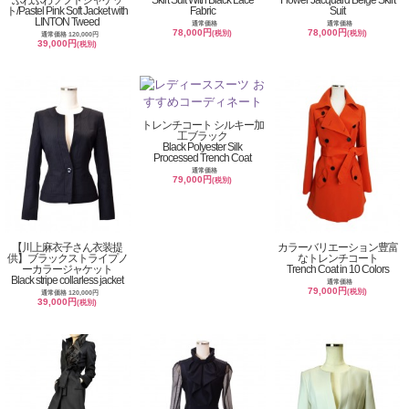
ふわふわソフトジャケッ
Skirt Suit With Black Lace
Flower Jacquard Beige Skirt
ト/Pastel Pink Soft Jacket with
Fabric
Suit
LINTON Tweed
通常価格
通常価格
78,000円
78,000円
(税別)
(税別)
通常価格 120,000円
39,000円
(税別)
トレンチコート シルキー加
工ブラック
Black Polyester Silk
Processed Trench Coat
通常価格
79,000円
(税別)
【川上麻衣子さん衣装提
カラーバリエーション豊富
供】ブラックストライプノ
なトレンチコート
ーカラージャケット
Trench Coat in 10 Colors
Black stripe collarless jacket
通常価格
79,000円
(税別)
通常価格 120,000円
39,000円
(税別)