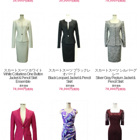
39,000円
39,000円
78,000円
(税別)
(税別)
(税別)
スカートスーツ ホワイト
スカートスーツ ブラックレ
スカートスーツ シルバーグ
White Collarless One Button
オパード
レー
Jacket & Pencil Skirt
Black Leopard Jacket & Pencil
Silver Gray Peplum Jacket &
Ensemble
Skirt
Pencil Skirt
通常価格
通常価格
通常価格
78,000円
78,000円
78,000円
(税別)
(税別)
(税別)