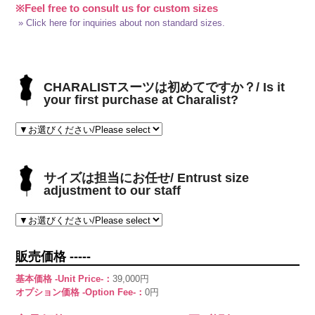
※Feel free to consult us for custom sizes
» Click here for inquiries about non standard sizes.
CHARALISTスーツは初めてですか？/ Is it
your first purchase at Charalist?
サイズは担当にお任せ/ Entrust size
adjustment to our staff
販売価格 -----
基本価格 -Unit Price-：
39,000円
オプション価格 -Option Fee-：
0円