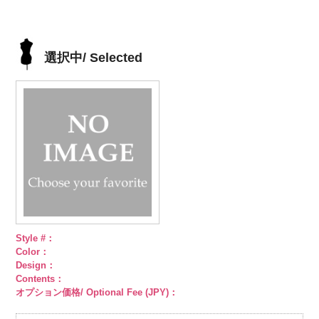
ット柄ストラ
http://www.anys.co.jp/wp-
ト柄ストライ
http://www.anys.co.jp/wp-
ット柄ストラ
http://www.anys.co.jp/wp-
柄ストライプ
イプ
content/uploads/2013/05/ak105-
キュプ
プ
content/uploads/2013/05/ak105-
キュプラ
イプ
content/uploads/2013/05/ak105-
キュプ
キュプラ
ラ100％
59.jpg
100％
58.jpg
ラ100％
57.jpg
100％
DOLCELABY、
AK105-59
グ
DOLCELABY、
AK105-58
グ
DOLCELABY、
AK105-57
ネ
DOLCELABY、
選択中/ Selected
FairyRose
レー
ペイズ
FairyRose
リーン
ペイ
FairyRose
イビー
ペイ
FairyRose
6000
リー柄
キュ
6000
ズリー柄
キ
6000
ズリー柄
キ
6000
プラ100％
ュプラ100％
ュプラ100％
DOLCELABY、
DOLCELABY、
DOLCELABY、
FairyRose
FairyRose
FairyRose
6000
6000
6000
Style #：
Color：
Design：
Contents：
オプション価格/ Optional Fee (JPY)：