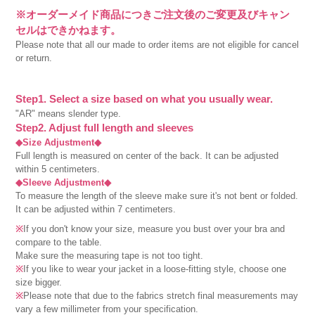
※オーダーメイド商品につきご注文後のご変更及びキャン
セルはできかねます。
Please note that all our made to order items are not eligible for cancel
or return.
Step1. Select a size based on what you usually wear.
"AR" means slender type.
Step2. Adjust full length and sleeves
◆Size Adjustment◆
Full length is measured on center of the back. It can be adjusted
within 5 centimeters.
◆Sleeve Adjustment◆
To measure the length of the sleeve make sure it's not bent or folded.
It can be adjusted within 7 centimeters.
※
If you don't know your size, measure you bust over your bra and
compare to the table.
Make sure the measuring tape is not too tight.
※
If you like to wear your jacket in a loose-fitting style, choose one
size bigger.
※
Please note that due to the fabrics stretch final measurements may
vary a few millimeter from your specification.