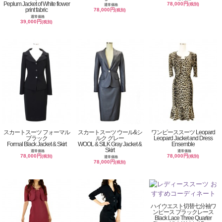
Peplum Jacket of White flower
78,000円
(税別)
通常価格
print fabric
78,000円
(税別)
通常価格
39,000円
(税別)
スカートスーツ フォーマル
スカートスーツ ウール&シ
ワンピーススーツ Leopard
ブラック
ルク グレー
Leopard Jacket and Dress
Formal Black Jacket & Skirt
WOOL & SILK Gray Jacket &
Ensemble
Skirt
通常価格
通常価格
78,000円
78,000円
(税別)
(税別)
通常価格
78,000円
(税別)
ハイウエスト切替七分袖ワ
ンピース ブラックレース
Black Lace Three Quarter