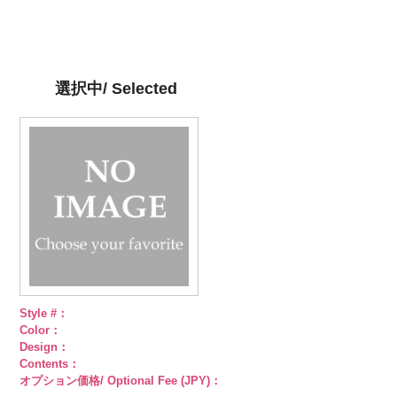
6000
ブラック
59/LT)
ド
6000
レッド
58/LT)
ドッ
グリーン
57/LT)
ド
6000
ジュ
ドット
ット柄ストラ
http://www.anys.co.jp/wp-
ト柄ストライ
http://www.anys.co.jp/wp-
ット柄ストラ
http://www.anys.co.jp/wp-
柄ストライプ
イプ
content/uploads/2013/05/ak105-
キュプ
プ
content/uploads/2013/05/ak105-
キュプラ
イプ
content/uploads/2013/05/ak105-
キュプ
キュプラ
ラ100％
59.jpg
100％
58.jpg
ラ100％
57.jpg
100％
DOLCELABY、
AK105-59
グ
DOLCELABY、
AK105-58
グ
DOLCELABY、
AK105-57
ネ
DOLCELABY、
選択中/ Selected
FairyRose
レー
ペイズ
FairyRose
リーン
ペイ
FairyRose
イビー
ペイ
FairyRose
6000
リー柄
キュ
6000
ズリー柄
キ
6000
ズリー柄
キ
6000
プラ100％
ュプラ100％
ュプラ100％
DOLCELABY、
DOLCELABY、
DOLCELABY、
FairyRose
FairyRose
FairyRose
6000
6000
6000
Style #：
Color：
Design：
Contents：
オプション価格/ Optional Fee (JPY)：