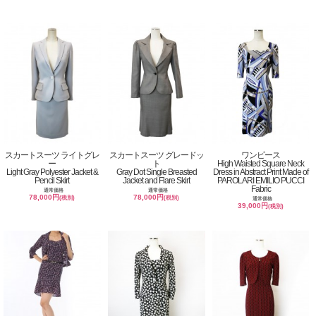
スカートスーツ ライトグレ
スカートスーツ グレードッ
ワンピース
ー
ト
High Waisted Square Neck
Light Gray Polyester Jacket &
Gray Dot Single Breasted
Dress in Abstract Print Made of
Pencil Skirt
Jacket and Flare Skirt
PAROLARI EMILIO PUCCI
Fabric
通常価格
通常価格
78,000円
78,000円
(税別)
(税別)
通常価格
39,000円
(税別)