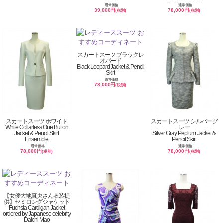
通常価格
通常価格
39,000円
78,000円
(税別)
(税別)
スカートスーツ ブラックレ
オパード
Black Leopard Jacket & Pencil
Skirt
通常価格
78,000円
(税別)
スカートスーツ ホワイト
スカートスーツ シルバーグ
White Collarless One Button
レー
Jacket & Pencil Skirt
Silver Gray Peplum Jacket &
Ensemble
Pencil Skirt
通常価格
通常価格
78,000円
78,000円
(税別)
(税別)
【女優大地真央さん衣装提
供】セミロングジャケット
Fuchsia Cardigan Jacket
ordered by Japanese celebrity
Daichi Mao