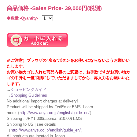
商品価格 -Sales Price-
39,000
円(税別)
◆数量 -Qyantity-
※ご注意）ブラウザの"戻る"ボタンをお使いにならないようお願いい
たします。
お買い物カゴに入れた商品内容のご変更は、お手数ですがお買い物カ
ゴの中身を一度"削除"していただきましてから、再入力をお願いいた
します。
→
ショッピングガイド
→
Shopping Guidelines
No additional import charges at delivery!
Product will be shipped by FedEx or EMS. Learn
more（
http://www.anys.co.jp/english/guide_en/
）
Shipping : JPY1,000(approx. $10.00) EMS
Shipping to US | see details
（
http://www.anys.co.jp/english/guide_en/
）
All products are located in Japan