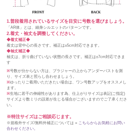
1.普段着用されているサイズを目安に号数を選びましょう。
「AR体」とは、細身シルエットのパターンです。
2.着丈・袖丈を調整してください。
◆着丈補正◆
着丈は背中心の長さです。補正は±5cm対応できます。
◆袖丈補正◆
袖丈は、折り曲げていない状態の長さです。補正は±7cm対応できま
す
※
号数が分からない方は、ブラジャーの上からアンダーバストを測
り、サイズ表と照らし合わせましょう。
※
ゆったりご着用いただきたい場合は、ワン号数アップをオススメし
ます。
※
生地に若干の伸縮性があります為、仕上がりサイズは表記(ご指定)
サイズより数ミリの誤差が生じる場合がございますのでご了承くださ
い。
※特注サイズはご相談応じます。
※規格外サイズ/無料外補正については »
こちらからお気軽にお問い
合わせください。