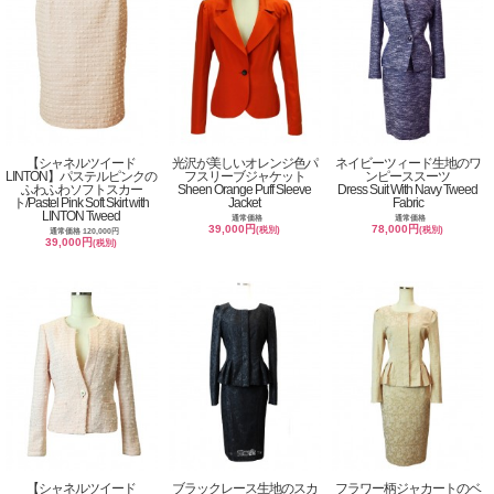
【シャネルツイード
光沢が美しいオレンジ色パ
ネイビーツィード生地のワ
LINTON】パステルピンクの
フスリーブジャケット
ンピーススーツ
ふわふわソフトスカー
Sheen Orange Puff Sleeve
Dress Suit With Navy Tweed
ト/Pastel Pink Soft Skirt with
Jacket
Fabric
LINTON Tweed
通常価格
通常価格
39,000円
78,000円
(税別)
(税別)
通常価格 120,000円
39,000円
(税別)
【シャネルツイード
ブラックレース生地のスカ
フラワー柄ジャカートのベ