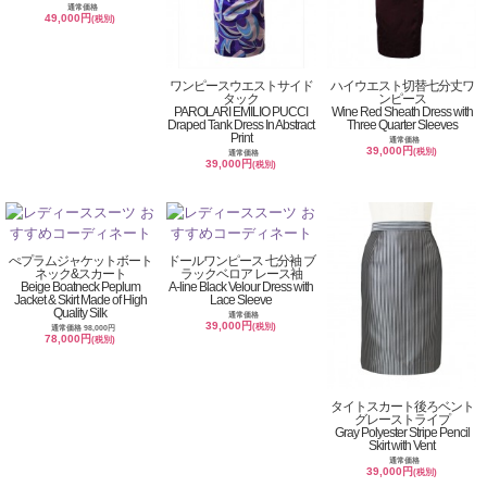
通常価格
49,000円
(税別)
ワンピースウエストサイド
ハイウエスト切替七分丈ワ
タック
ンピース
PAROLARI EMILIO PUCCI
Wine Red Sheath Dress with
Draped Tank Dress In Abstract
Three Quarter Sleeves
Print
通常価格
39,000円
(税別)
通常価格
39,000円
(税別)
ぺプラムジャケットボート
ドールワンピース 七分袖 ブ
ネック&スカート
ラックベロア レース袖
Beige Boatneck Peplum
A-line Black Velour Dress with
Jacket & Skirt Made of High
Lace Sleeve
Quality Silk
通常価格
39,000円
(税別)
通常価格 98,000円
78,000円
(税別)
タイトスカート後ろベント
グレーストライプ
Gray Polyester Stripe Pencil
Skirt with Vent
通常価格
39,000円
(税別)