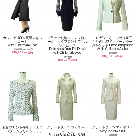
カシミア100％ 高級マキシ
ブラック無地シフォン袖 ロ
エレガントなエンボス加工
コート
ールネックフロントフリル
生地のホワイトノーカラー
Maxi Cashmere Coat
ワンピース
ジャケット/Embossing fabric
Role Neck Front Frill Dress
White Collarless Jacket
通常価格 170,000円
with Chiffon Sleeves
170,000円
(税別)
通常価格
39,000円
(税別)
通常価格
39,000円
(税別)
花柄プリント生地ノーカラ
スカートスーツ ブッチャー
スカートスーツ アイボリー
ーぺプラムフリルジャケッ
ベージュ
Ivory Jacket & Skirt
ト
Butcher Beige Jacket & Skirt
通常価格