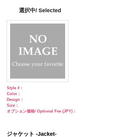
径18mm
KVM4525-N
18mm
KVM4525-G
4000
18mm
g09.jpg
4000
18mm
4000
4000
シルバー
蝶
ゴールド
蝶
PWS22-G09
選択中/ Selected
柄
大ボタン
柄
大ボタン
ブラック
ラ
直径23mm／
直径23mm／
インストーン
小ボタン直径
小ボタン直径
花
大ボタン
18mm
4000
18mm
4000
直径23mm／
小ボタン直径
18mm
4000
Style #：
Color：
Design：
Size：
オプション価格/ Optional Fee (JPY)：
ジャケット -Jacket-