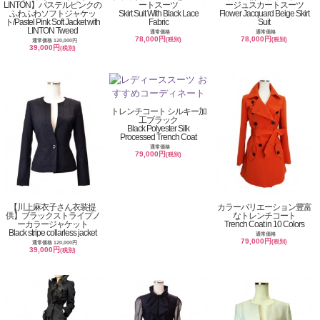
LINTON】パステルピンクの
ートスーツ
ージュスカートスーツ
ふわふわソフトジャケッ
Skirt Suit With Black Lace
Flower Jacquard Beige Skirt
ト/Pastel Pink Soft Jacket with
Fabric
Suit
LINTON Tweed
通常価格
通常価格
78,000円
78,000円
(税別)
(税別)
通常価格 120,000円
39,000円
(税別)
トレンチコート シルキー加
工ブラック
Black Polyester Silk
Processed Trench Coat
通常価格
79,000円
(税別)
【川上麻衣子さん衣装提
カラーバリエーション豊富
供】ブラックストライプノ
なトレンチコート
ーカラージャケット
Trench Coat in 10 Colors
Black stripe collarless jacket
通常価格
79,000円
(税別)
通常価格 120,000円
39,000円
(税別)