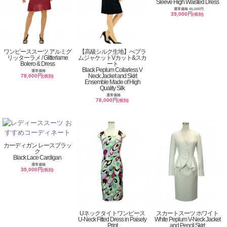
Sleeve High Waisted Dress
通常価格 45,000円
39,000円
(税別)
ワンピーススーツ アルミグ
【高級シルク生地】ぺプラ
リッターラメ / Glitterlame
ムジャケットVカット&スカ
Bolero & Dress
ート
Black Peplum Collarless V
通常価格
Neck Jacket and Skirt
78,000円
(税別)
Ensemble Made of High
Quality Silk
通常価格
78,000円
(税別)
カーディガン レースブラッ
ク
Black Lace Cardigan
通常価格
39,000円
(税別)
Uネックタイトワンピース
スカートスーツ ホワイト
U-Neck Fitted Dress in Paisely
White Peplum V-Neck Jacket
Print
and Pencil Skirt