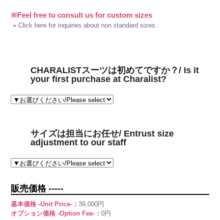
※Feel free to consult us for custom sizes
» Click here for inquiries about non standard sizes.
CHARALISTスーツは初めてですか？/ Is it
your first purchase at Charalist?
サイズは担当にお任せ/ Entrust size
adjustment to our staff
販売価格 -----
基本価格 -Unit Price-：
39,000円
オプション価格 -Option Fee-：
0円