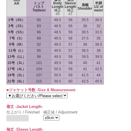
Size
トップ
Body
Sleeve
半胴
AR
肩幅
バスト
Length
Length
1/2 of
Shoulder
Topbust
補正
補正
waist
±5
±7
1号（4S）
80
48.5
56
35.5
30.5
3号（3S）
83
48.5
56
36
32
5号（SS）
86
48.5
56
36.5
33.5
7号（S）
89
48.5
56
37.5
35
9号（M）
92
48.5
57
38
36.5
11号（L）
95
49.5
57
38.5
38
13号（LL）
98
49.5
58
39.5
39.5
15号（3L）
101
49.5
58
40
41
17号（4L）
104
50.5
59
41
42.5
19号（5L）
107
50.5
59
41.5
44
21号（6L）
110
50.5
60
42.5
45.5
■ジャケット号数 -Size & Measurement-
着丈 -Jacket Length-
仕上がり / Finished
補正値 / Adjustment
袖丈 -Sleeve Length-