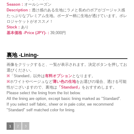
Season：
オールシーズン
Description：
透け感のある生地にラメと長めのボアがゴージャス感
たっぷりなプレミアム生地。ボーダー柄に生地が透けています。ボレ
ロジャケットがオススメ！
Stock：
あり
基本価格 -Price (JPY)-：
39,000円
裏地 -Lining-
画像をクリックすると、一覧が表示されます。決定ボタンを押してお
選びください。
※
「Standard」以外は
有料オプション
となります。
※
ホワイトやベージュなど
薄い色の生地
をお選びの場合、透ける可能
性がございますので、裏地は
「Standard」
をおすすめします。
Please select the lining from the list below.
All the lining are option, except basic lining marked as "Standard".
If you select self fabric, sheer or in pale color, we recommend
"Standard" self matched color for lining.
1
2
3