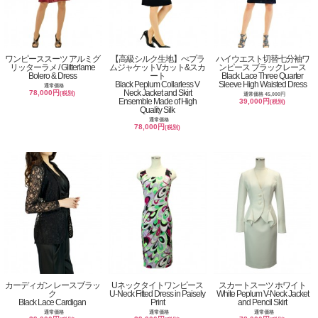
ワンピーススーツ アルミグ
【高級シルク生地】ぺプラ
ハイウエスト切替七分袖ワ
リッターラメ / Glitterlame
ムジャケットVカット&スカ
ンピース ブラックレース
Bolero & Dress
ート
Black Lace Three Quarter
Black Peplum Collarless V
Sleeve High Waisted Dress
通常価格
Neck Jacket and Skirt
78,000円
(税別)
通常価格 45,000円
Ensemble Made of High
39,000円
(税別)
Quality Silk
通常価格
78,000円
(税別)
カーディガン レースブラッ
Uネックタイトワンピース
スカートスーツ ホワイト
ク
U-Neck Fitted Dress in Paisely
White Peplum V-Neck Jacket
Black Lace Cardigan
Print
and Pencil Skirt
通常価格
通常価格
通常価格