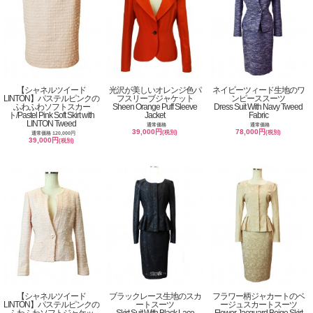
【シャネルツイード
光沢が美しいオレンジ色パ
ネイビーツィード生地のワ
LINTON】パステルピンクの
フスリーブジャケット
ンピーススーツ
ふわふわソフトスカー
Sheen Orange Puff Sleeve
Dress Suit With Navy Tweed
ト/Pastel Pink Soft Skirt with
Jacket
Fabric
LINTON Tweed
通常価格
通常価格
39,000円
78,000円
(税別)
(税別)
通常価格 120,000円
39,000円
(税別)
【シャネルツイード
ブラックレース生地のスカ
フラワー柄ジャカートのベ
LINTON】パステルピンクの
ートスーツ
ージュスカートスーツ