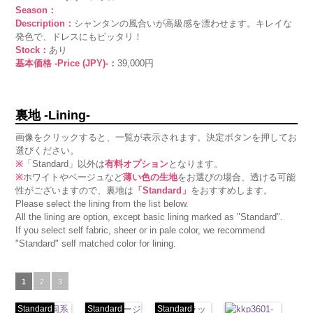
Season：
Description：
シャンタンの風合いが高級感を漂わせます。キレイな
発色で、ドレスにもピッタリ！
Stock：
あり
基本価格 -Price (JPY)-：
39,000円
裏地 -Lining-
画像をクリックすると、一覧が表示されます。決定ボタンを押してお
選びください。
※
「Standard」以外は
有料オプション
となります。
※
ホワイトやベージュなど
薄い色の生地
をお選びの場合、透ける可能
性がございますので、裏地は
「Standard」
をおすすめします。
Please select the lining from the list below.
All the lining are option, except basic lining marked as "Standard".
If you select self fabric, sheer or in pale color, we recommend
"Standard" self matched color for lining.
1
2
3
Standard
生地同系
Standard
ベージ
Standard
ブラッ