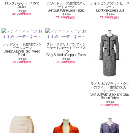
ロングジャケット/Rong
ホワイトレース生地のスカ
ライトピンクのワンピース
Jacket
ートスーツ
スーツ
Skirt Suit, White Lace Fabric
Light Pink Dress Suit
通常価格
49,000円
(税別)
通常価格
通常価格
78,000円
78,000円
(税別)
(税別)
レッドツィード生地のワン
グレーサブリナパンツｘジ
ピーススーツ
ャケットのセットアップス
Dress Suit With Red Tweed
ーツ
Fabric
Gray Suit with Cropped Pants
通常価格
通常価格
78,000円
78,000円
(税別)
(税別)
ラメ入りのブラック・グレ
ーのツィード生地のスカー
トスーツ
Skirt Suit With Black and Gray
Tweed Fabric
通常価格
78,000円
(税別)