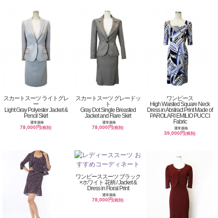
スカートスーツ ライトグレ
スカートスーツ グレードッ
ワンピース
ー
ト
High Waisted Square Neck
Light Gray Polyester Jacket &
Gray Dot Single Breasted
Dress in Abstract Print Made of
Pencil Skirt
Jacket and Flare Skirt
PAROLARI EMILIO PUCCI
Fabric
通常価格
通常価格
78,000円
78,000円
(税別)
(税別)
通常価格
39,000円
(税別)
ワンピーススーツ ブラック
×ホワイト 花柄 / Jacket &
Dress in Floral Print
通常価格
78,000円
(税別)