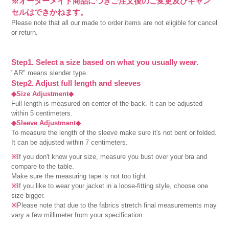
※オーダーメイド商品につきご注文後のご変更及びキャン
セルはできかねます。
Please note that all our made to order items are not eligible for cancel
or return.
Step1. Select a size based on what you usually wear.
"AR" means slender type.
Step2. Adjust full length and sleeves
◆Size Adjustment◆
Full length is measured on center of the back. It can be adjusted
within 5 centimeters.
◆Sleeve Adjustment◆
To measure the length of the sleeve make sure it's not bent or folded.
It can be adjusted within 7 centimeters.
※
If you don't know your size, measure you bust over your bra and
compare to the table.
Make sure the measuring tape is not too tight.
※
If you like to wear your jacket in a loose-fitting style, choose one
size bigger.
※
Please note that due to the fabrics stretch final measurements may
vary a few millimeter from your specification.