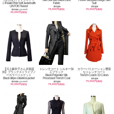
ふわふわソフトジャケッ
Skirt Suit With Black Lace
Flower Jacquard Beige Skirt
ト/Pastel Pink Soft Jacket with
Fabric
Suit
LINTON Tweed
通常価格
通常価格
78,000円
78,000円
(税別)
(税別)
通常価格 120,000円
39,000円
(税別)
【川上麻衣子さん衣装提
トレンチコート シルキー加
カラーバリエーション豊富
供】ブラックストライプノ
工ブラック
なトレンチコート
ーカラージャケット
Black Polyester Silk
Trench Coat in 10 Colors
Black stripe collarless jacket
Processed Trench Coat
通常価格
79,000円
(税別)
通常価格 120,000円
通常価格
39,000円
79,000円
(税別)
(税別)