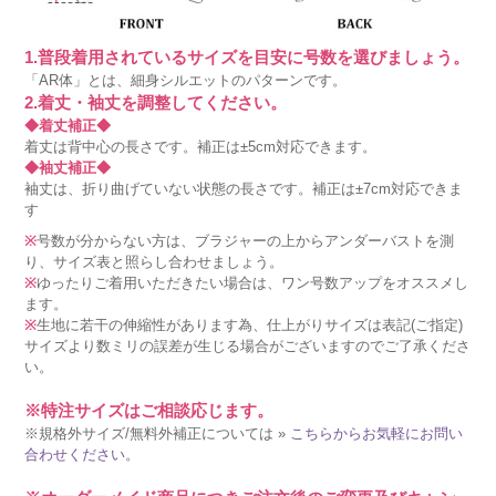
1.普段着用されているサイズを目安に号数を選びましょう。
「AR体」とは、細身シルエットのパターンです。
2.着丈・袖丈を調整してください。
◆着丈補正◆
着丈は背中心の長さです。補正は±5cm対応できます。
◆袖丈補正◆
袖丈は、折り曲げていない状態の長さです。補正は±7cm対応できま
す
※
号数が分からない方は、ブラジャーの上からアンダーバストを測
り、サイズ表と照らし合わせましょう。
※
ゆったりご着用いただきたい場合は、ワン号数アップをオススメし
ます。
※
生地に若干の伸縮性があります為、仕上がりサイズは表記(ご指定)
サイズより数ミリの誤差が生じる場合がございますのでご了承くださ
い。
※特注サイズはご相談応じます。
※規格外サイズ/無料外補正については »
こちらからお気軽にお問い
合わせください。