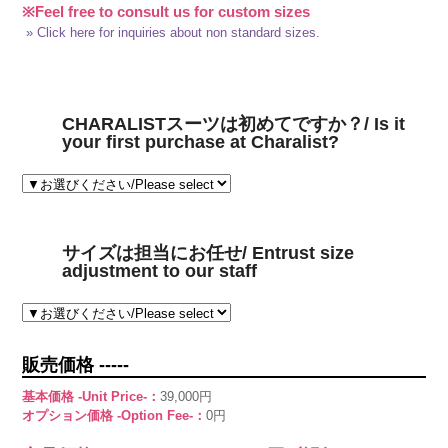
※Feel free to consult us for custom sizes
» Click here for inquiries about non standard sizes.
CHARALISTスーツは初めてですか？/ Is it
your first purchase at Charalist?
サイズは担当にお任せ/ Entrust size
adjustment to our staff
販売価格 -----
基本価格 -Unit Price-：
39,000円
オプション価格 -Option Fee-：
0円