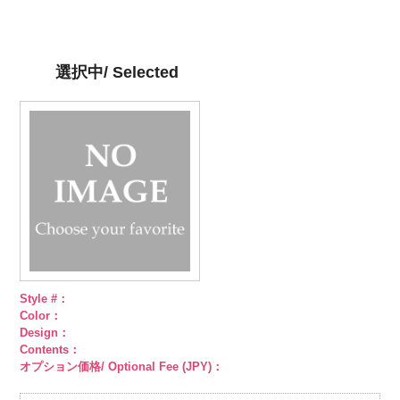
DOLCELABY、
AK105-59
グ
ト柄ストライ
http://www.anys.co.jp/wp-
ット柄ストラ
http://www.anys.co.jp/wp-
柄ストライプ
FairyRose
レー
ペイズ
プ
content/uploads/2013/05/ak105-
キュプラ
イプ
content/uploads/2013/05/ak105-
キュプ
キュプラ
6000
リー柄
キュ
100％
58.jpg
ラ100％
57.jpg
100％
プラ100％
DOLCELABY、
AK105-58
グ
DOLCELABY、
AK105-57
ネ
DOLCELABY、
選択中/ Selected
DOLCELABY、
FairyRose
リーン
ペイ
FairyRose
イビー
ペイ
FairyRose
FairyRose
6000
ズリー柄
キ
6000
ズリー柄
キ
6000
6000
ュプラ100％
ュプラ100％
DOLCELABY、
DOLCELABY、
FairyRose
FairyRose
6000
6000
Style #：
Color：
Design：
Contents：
オプション価格/ Optional Fee (JPY)：