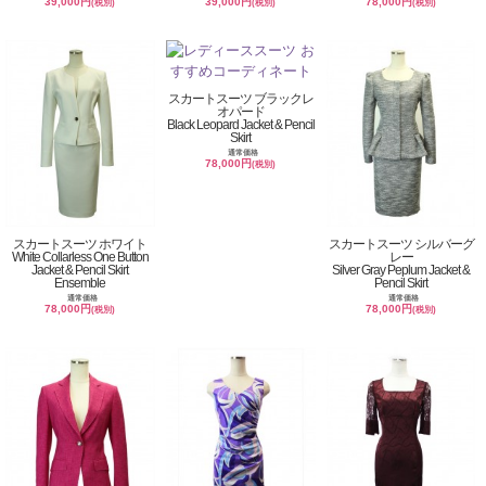
39,000円
39,000円
78,000円
(税別)
(税別)
(税別)
スカートスーツ ブラックレ
オパード
Black Leopard Jacket & Pencil
Skirt
通常価格
78,000円
(税別)
スカートスーツ ホワイト
スカートスーツ シルバーグ
White Collarless One Button
レー
Jacket & Pencil Skirt
Silver Gray Peplum Jacket &
Ensemble
Pencil Skirt
通常価格
通常価格
78,000円
78,000円
(税別)
(税別)