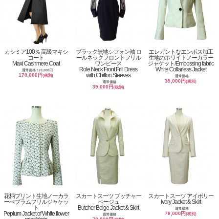
カシミア100％ 高級マキシ
ブラック無地シフォン袖 ロ
エレガントなエンボス加工
コート
ールネックフロントフリル
生地のホワイトノーカラー
Maxi Cashmere Coat
ワンピース
ジャケット/Embossing fabric
Role Neck Front Frill Dress
White Collarless Jacket
通常価格 170,000円
with Chiffon Sleeves
170,000円
(税別)
通常価格
39,000円
(税別)
通常価格
39,000円
(税別)
花柄プリント生地ノーカラ
スカートスーツ ブッチャー
スカートスーツ アイボリー
ーぺプラムフリルジャケッ
ベージュ
Ivory Jacket & Skirt
ト
Butcher Beige Jacket & Skirt
通常価格
Peplum Jacket of White flower
78,000円
(税別)
通常価格