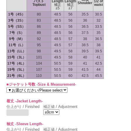
バスト
Length
Length
1/2 of
Shoulder
Topbust
補正
補正
waist
±5
±7
1号（4S）
80
48.5
56
35.5
30.5
3号（3S）
83
48.5
56
36
32
5号（SS）
86
48.5
56
36.5
33.5
7号（S）
89
48.5
56
37.5
35
9号（M）
92
48.5
57
38
36.5
11号（L）
95
49.5
57
38.5
38
13号（LL）
98
49.5
58
39.5
39.5
15号（3L）
101
49.5
58
40
41
17号（4L）
104
50.5
59
41
42.5
19号（5L）
107
50.5
59
41.5
44
21号（6L）
110
50.5
60
42.5
45.5
■ジャケット号数 -Size & Measurement-
着丈 -Jacket Length-
仕上がり / Finished
補正値 / Adjustment
袖丈 -Sleeve Length-
仕上がり / Finished
補正値 / Adjustment