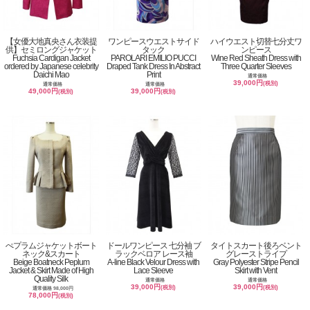
【女優大地真央さん衣装提
ワンピースウエストサイド
ハイウエスト切替七分丈ワ
供】セミロングジャケット
タック
ンピース
Fuchsia Cardigan Jacket
PAROLARI EMILIO PUCCI
Wine Red Sheath Dress with
ordered by Japanese celebrity
Draped Tank Dress In Abstract
Three Quarter Sleeves
Daichi Mao
Print
通常価格
39,000円
(税別)
通常価格
通常価格
49,000円
39,000円
(税別)
(税別)
ぺプラムジャケットボート
ドールワンピース 七分袖 ブ
タイトスカート後ろベント
ネック&スカート
ラックベロア レース袖
グレーストライプ
Beige Boatneck Peplum
A-line Black Velour Dress with
Gray Polyester Stripe Pencil
Jacket & Skirt Made of High
Lace Sleeve
Skirt with Vent
Quality Silk
通常価格
通常価格
39,000円
39,000円
(税別)
(税別)
通常価格 98,000円
78,000円
(税別)