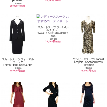
print fabric
78,000円
(税別)
通常価格
39,000円
(税別)
スカートスーツ ウール&シ
ルク グレー
WOOL & SILK Gray Jacket &
Skirt
通常価格
78,000円
(税別)
スカートスーツ フォーマル
ワンピーススーツ Leopard
ブラック
Leopard Jacket and Dress
Formal Black Jacket & Skirt
Ensemble
通常価格
通常価格
78,000円
78,000円
(税別)
(税別)