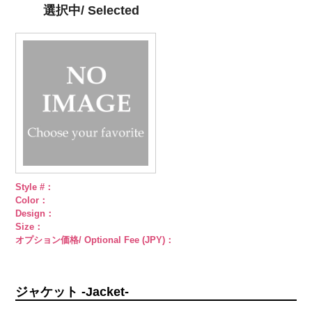
直径23mm／
直径23mm／
インストーン
選択中/ Selected
小ボタン直径
小ボタン直径
花
大ボタン
18mm
4000
18mm
4000
直径23mm／
小ボタン直径
18mm
4000
Style #：
Color：
Design：
Size：
オプション価格/ Optional Fee (JPY)：
ジャケット -Jacket-