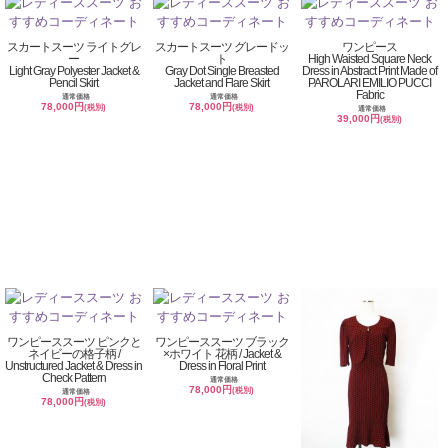
スカートスーツ ライトグレ
スカートスーツ グレードッ
ワンピース
ー
ト
High Waisted Square Neck
Light Gray Polyester Jacket &
Gray Dot Single Breasted
Dress in Abstract Print Made of
Pencil Skirt
Jacket and Flare Skirt
PAROLARI EMILIO PUCCI
Fabric
通常価格
通常価格
78,000円
78,000円
(税別)
(税別)
通常価格
39,000円
(税別)
ワンピーススーツ ピンクと
ワンピーススーツ ブラック
ネイビーの格子柄 /
×ホワイト 花柄 / Jacket &
Unstructured Jacket & Dress in
Dress in Floral Print
Check Pattern
通常価格
78,000円
(税別)
通常価格
78,000円
(税別)