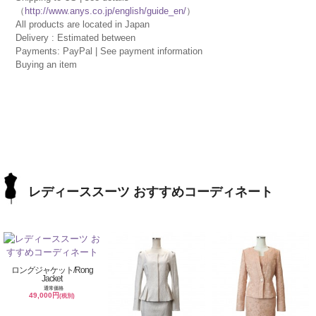
（
http://www.anys.co.jp/english/guide_en/
）
All products are located in Japan
Delivery : Estimated between
Payments: PayPal | See payment information
Buying an item
レディーススーツ おすすめコーディネート
ロングジャケット/Rong
Jacket
通常価格
49,000円
(税別)