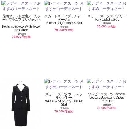
花柄プリント生地ノーカラ
スカートスーツ ブッチャー
スカートスーツ アイボリー
ーぺプラムフリルジャケッ
ベージュ
Ivory Jacket & Skirt
ト
Butcher Beige Jacket & Skirt
通常価格
Peplum Jacket of White flower
78,000円
(税別)
通常価格
print fabric
78,000円
(税別)
通常価格
39,000円
(税別)
スカートスーツ ウール&シ
ワンピーススーツ Leopard
ルク グレー
Leopard Jacket and Dress
WOOL & SILK Gray Jacket &
Ensemble
Skirt
通常価格
78,000円
(税別)
通常価格
78,000円
(税別)