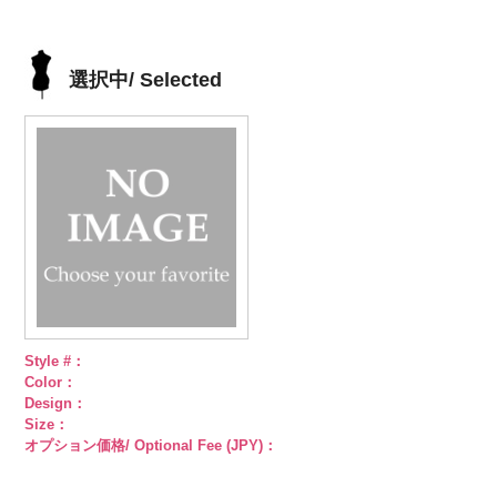
ン直径23mm
content/uploads/2013/04/kvm4525-
直径23mm／
content/uploads/2013/04/kvm4525-
直径23mm／
http://www.anys.co.jp/wp-
直径23mm／
／小ボタン直
n.jpg
小ボタン直径
g.jpg
小ボタン直径
content/uploads/2013/04/pws22-
小ボタン直径
径18mm
KVM4525-N
18mm
KVM4525-G
4000
18mm
g09.jpg
4000
18mm
4000
4000
シルバー
蝶
ゴールド
蝶
PWS22-G09
選択中/ Selected
柄
大ボタン
柄
大ボタン
ブラック
ラ
直径23mm／
直径23mm／
インストーン
小ボタン直径
小ボタン直径
花
大ボタン
18mm
4000
18mm
4000
直径23mm／
小ボタン直径
18mm
4000
Style #：
Color：
Design：
Size：
オプション価格/ Optional Fee (JPY)：