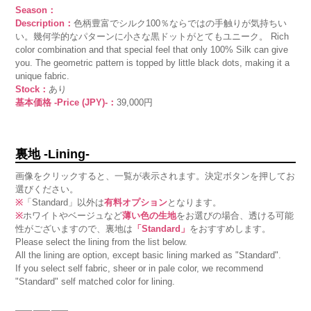
Season：
Description：
色柄豊富でシルク100％ならではの手触りが気持ちい
い。幾何学的なパターンに小さな黒ドットがとてもユニーク。 Rich
color combination and that special feel that only 100% Silk can give
you. The geometric pattern is topped by little black dots, making it a
unique fabric.
Stock：
あり
基本価格 -Price (JPY)-：
39,000円
裏地 -Lining-
画像をクリックすると、一覧が表示されます。決定ボタンを押してお
選びください。
※
「Standard」以外は
有料オプション
となります。
※
ホワイトやベージュなど
薄い色の生地
をお選びの場合、透ける可能
性がございますので、裏地は
「Standard」
をおすすめします。
Please select the lining from the list below.
All the lining are option, except basic lining marked as "Standard".
If you select self fabric, sheer or in pale color, we recommend
"Standard" self matched color for lining.