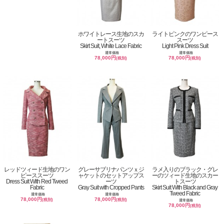
ホワイトレース生地のスカ
ライトピンクのワンピース
ートスーツ
スーツ
Skirt Suit, White Lace Fabric
Light Pink Dress Suit
通常価格
通常価格
78,000円
78,000円
(税別)
(税別)
レッドツィード生地のワン
グレーサブリナパンツｘジ
ラメ入りのブラック・グレ
ピーススーツ
ャケットのセットアップス
ーのツィード生地のスカー
Dress Suit With Red Tweed
ーツ
トスーツ
Fabric
Gray Suit with Cropped Pants
Skirt Suit With Black and Gray
Tweed Fabric
通常価格
通常価格
78,000円
78,000円
(税別)
(税別)
通常価格
78,000円
(税別)