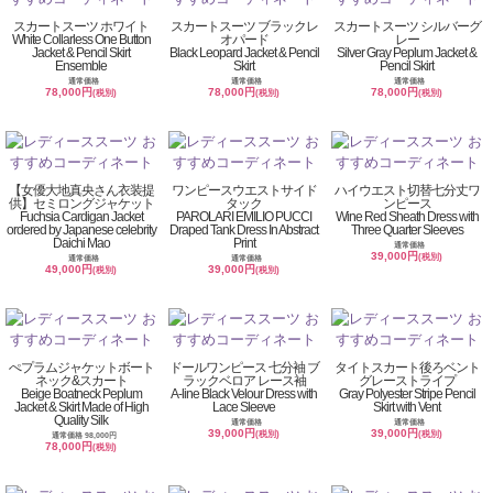
スカートスーツ ホワイト
スカートスーツ ブラックレ
スカートスーツ シルバーグ
White Collarless One Button
オパード
レー
Jacket & Pencil Skirt
Black Leopard Jacket & Pencil
Silver Gray Peplum Jacket &
Ensemble
Skirt
Pencil Skirt
通常価格
通常価格
通常価格
78,000円
78,000円
78,000円
(税別)
(税別)
(税別)
【女優大地真央さん衣装提
ワンピースウエストサイド
ハイウエスト切替七分丈ワ
供】セミロングジャケット
タック
ンピース
Fuchsia Cardigan Jacket
PAROLARI EMILIO PUCCI
Wine Red Sheath Dress with
ordered by Japanese celebrity
Draped Tank Dress In Abstract
Three Quarter Sleeves
Daichi Mao
Print
通常価格
39,000円
(税別)
通常価格
通常価格
49,000円
39,000円
(税別)
(税別)
ぺプラムジャケットボート
ドールワンピース 七分袖 ブ
タイトスカート後ろベント
ネック&スカート
ラックベロア レース袖
グレーストライプ
Beige Boatneck Peplum
A-line Black Velour Dress with
Gray Polyester Stripe Pencil
Jacket & Skirt Made of High
Lace Sleeve
Skirt with Vent
Quality Silk
通常価格
通常価格
39,000円
39,000円
(税別)
(税別)
通常価格 98,000円
78,000円
(税別)