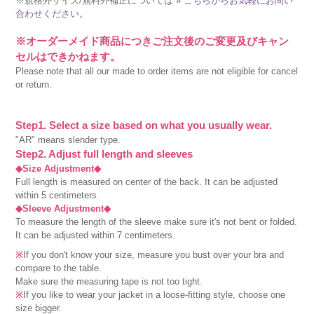
※規格外サイズ/無料外補正については »
こちらからお気軽にお問い
合わせください。
※オーダーメイド商品につきご注文後のご変更及びキャン
セルはできかねます。
Please note that all our made to order items are not eligible for cancel
or return.
Step1. Select a size based on what you usually wear.
"AR" means slender type.
Step2. Adjust full length and sleeves
◆Size Adjustment◆
Full length is measured on center of the back. It can be adjusted
within 5 centimeters.
◆Sleeve Adjustment◆
To measure the length of the sleeve make sure it's not bent or folded.
It can be adjusted within 7 centimeters.
※
If you don't know your size, measure you bust over your bra and
compare to the table.
Make sure the measuring tape is not too tight.
※
If you like to wear your jacket in a loose-fitting style, choose one
size bigger.