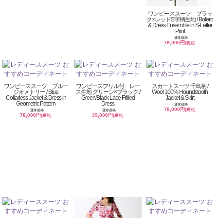
ワンピーススーツ ブラッ
ク×レッドS字柄生地 / Bolero
& Dress Ensemble in S-Letter
Print
通常価格
78,000円
(税別)
ワンピーススーツ ブルー
ワンピースフリル付 レー
スカートスーツ 千鳥柄 /
ジオメトリー / Blue
ス生地 グリーン×ブラック /
Wool 100% Houndstooth
Collarless Jacket & Dress in
Green/Black Lace Frilled
Jacket & Skirt
Geometric Pattern
Dress
通常価格
78,000円
(税別)
通常価格
通常価格
78,000円
39,000円
(税別)
(税別)