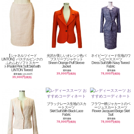
【シャネルツイード
光沢が美しいオレンジ色パ
ネイビーツィード生地のワ
LINTON】パステルピンクの
フスリーブジャケット
ンピーススーツ
ふわふわソフトスカー
Sheen Orange Puff Sleeve
Dress Suit With Navy Tweed
ト/Pastel Pink Soft Skirt with
Jacket
Fabric
LINTON Tweed
通常価格
通常価格
39,000円
78,000円
(税別)
(税別)
通常価格 120,000円
39,000円
(税別)
ブラックレース生地のスカ
フラワー柄ジャカートのベ
ートスーツ
ージュスカートスーツ
Skirt Suit With Black Lace
Flower Jacquard Beige Skirt
Fabric
Suit
通常価格
通常価格
78,000円
78,000円
(税別)
(税別)