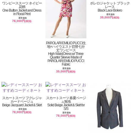
ワンピーススーツ ネイビー
ボレロジャケット ブラック
花柄
レース
One Button Jacket and Dress
Black Lace Bolero
in Floral Print
通常価格
39,000円
(税別)
通常価格
78,000円
(税別)
PAROLARI EMILIO PUCCI生
地×ハイウエスト切替七分
丈ワンピース
High Waist Dress w/ Three
Quarter Sleeve Made of
PAROLARI EMILIO PUCCI
Fabric
通常価格
39,000円
(税別)
スカートスーツ フクレジャ
スカートスーツ 春夏ベージ
カードベージュ
ュ無地
Beige Jacquard Jacket & Skirt
Solid Beige Jacket & Skirt for
S/S
通常価格
78,000円
(税別)
通常価格
78,000円
(税別)