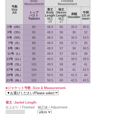
Body
Finished
Measurement
Measurement
号数
着丈
袖丈
Size
トップ
Body
Sleeve
半胴
AR
肩幅
バスト
Length
Length
1/2 of
Shoulder
Topbust
補正
補正
waist
±5
±7
1号（4S）
80
48.5
56
35.5
30.5
3号（3S）
83
48.5
56
36
32
5号（SS）
86
48.5
56
36.5
33.5
7号（S）
89
48.5
56
37.5
35
9号（M）
92
48.5
57
38
36.5
11号（L）
95
49.5
57
38.5
38
13号（LL）
98
49.5
58
39.5
39.5
15号（3L）
101
49.5
58
40
41
17号（4L）
104
50.5
59
41
42.5
19号（5L）
107
50.5
59
41.5
44
21号（6L）
110
50.5
60
42.5
45.5
■ジャケット号数 -Size & Measurement-
着丈 -Jacket Length-
仕上がり / Finished
補正値 / Adjustment