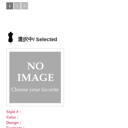
DOLCELABY、
5.jpg
グレー
DOLCELABY、
4.jpg
グリーン
FairyRose
3.jpg
ネイビー
DOLCELABY、
1.jpg
ＡＫＬ
1
2
3
FairyRose
AKL5300-5
(AK105-
FairyRose
AKL5300-4
(AK105-
6000
AKL5300-3
(AK105-
FairyRose
5300-1
ベー
6000
ブラック
59/LT)
ド
6000
レッド
58/LT)
ドッ
グリーン
57/LT)
ド
6000
ジュ
ドット
ット柄ストラ
http://www.anys.co.jp/wp-
ト柄ストライ
http://www.anys.co.jp/wp-
ット柄ストラ
http://www.anys.co.jp/wp-
柄ストライプ
イプ
content/uploads/2013/05/ak105-
キュプ
プ
content/uploads/2013/05/ak105-
キュプラ
イプ
content/uploads/2013/05/ak105-
キュプ
キュプラ
ラ100％
59.jpg
100％
58.jpg
ラ100％
57.jpg
100％
DOLCELABY、
AK105-59
グ
DOLCELABY、
AK105-58
グ
DOLCELABY、
AK105-57
ネ
DOLCELABY、
選択中/ Selected
FairyRose
レー
ペイズ
FairyRose
リーン
ペイ
FairyRose
イビー
ペイ
FairyRose
6000
リー柄
キュ
6000
ズリー柄
キ
6000
ズリー柄
キ
6000
プラ100％
ュプラ100％
ュプラ100％
DOLCELABY、
DOLCELABY、
DOLCELABY、
FairyRose
FairyRose
FairyRose
6000
6000
6000
Style #：
Color：
Design：