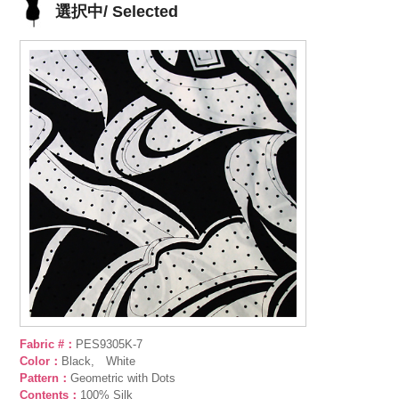
選択中/ Selected
Fabric #：
PES9305K-7
Color：
Black, White
Pattern：
Geometric with Dots
Contents：
100% Silk