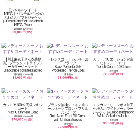
【シャネルツイード
LINTON】パステルピンクの
ふわふわソフトジャケッ
ト/Pastel Pink Soft Jacket with
LINTON Tweed
通常価格 120,000円
39,000円
(税別)
【川上麻衣子さん衣装提
トレンチコート シルキー加
カラーバリエーション豊富
供】ブラックストライプノ
工ブラック
なトレンチコート
ーカラージャケット
Black Polyester Silk
Trench Coat in 10 Colors
Black stripe collarless jacket
Processed Trench Coat
通常価格
79,000円
(税別)
通常価格 120,000円
通常価格
39,000円
79,000円
(税別)
(税別)
カシミア100％ 高級マキシ
ブラック無地シフォン袖 ロ
エレガントなエンボス加工
コート
ールネックフロントフリル
生地のホワイトノーカラー
Maxi Cashmere Coat
ワンピース
ジャケット/Embossing fabric
Role Neck Front Frill Dress
White Collarless Jacket
通常価格 170,000円
with Chiffon Sleeves
170,000円
(税別)
通常価格
39,000円
(税別)
通常価格
39,000円
(税別)