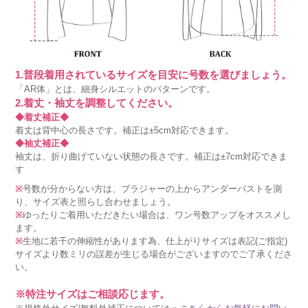
1.普段着用されているサイズを目安に号数を選びましょう。
「AR体」とは、細身シルエットのパターンです。
2.着丈・袖丈を調整してください。
◆着丈補正◆
着丈は背中心の長さです。補正は±5cm対応できます。
◆袖丈補正◆
袖丈は、折り曲げていない状態の長さです。補正は±7cm対応できま
す
※
号数が分からない方は、ブラジャーの上からアンダーバストを測
り、サイズ表と照らし合わせましょう。
※
ゆったりご着用いただきたい場合は、ワン号数アップをオススメし
ます。
※
生地に若干の伸縮性があります為、仕上がりサイズは表記(ご指定)
サイズより数ミリの誤差が生じる場合がございますのでご了承くださ
い。
※特注サイズはご相談応じます。