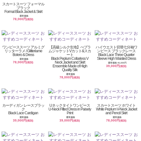
スカートスーツ フォーマル
ブラック
Formal Black Jacket & Skirt
通常価格
78,000円
(税別)
ワンピーススーツ アルミグ
【高級シルク生地】ぺプラ
ハイウエスト切替七分袖ワ
リッターラメ / Glitterlame
ムジャケットVカット&スカ
ンピース ブラックレース
Bolero & Dress
ート
Black Lace Three Quarter
Black Peplum Collarless V
Sleeve High Waisted Dress
通常価格
Neck Jacket and Skirt
78,000円
(税別)
通常価格 45,000円
Ensemble Made of High
39,000円
(税別)
Quality Silk
通常価格
78,000円
(税別)
カーディガン レースブラッ
Uネックタイトワンピース
スカートスーツ ホワイト
ク
U-Neck Fitted Dress in Paisely
White Peplum V-Neck Jacket
Black Lace Cardigan
Print
and Pencil Skirt
通常価格
通常価格
通常価格
39,000円
39,000円
78,000円
(税別)
(税別)
(税別)