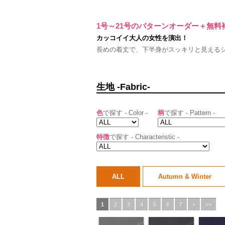
1号～21号のパターンオーダー＋無
カッコイイ大人の女性を演出！
長めの着丈で、下半身がスッキリと見える
生地 -Fabric-
色
で探す - Color -
柄
で探す - Pattern -
特徴
で探す - Characteristic -
ALL
Autumn & Winter
1
2
3
4
5
6
7
>
>>