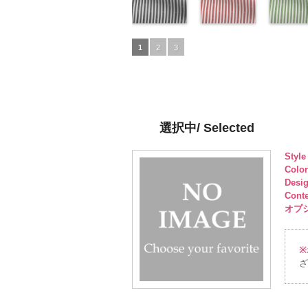
pinkywolman
6000
ュプラ100％
http://www.anys.co.jp/wp-
pinkywolman
6000
キュプラ
http://www.anys.co.jp/wp-
pinkywol
DOLCEL
ュプラ10
50/LT)
0
DOLCELABY、
content/uploads/2013/05/ak201-
0
100％
content/uploads/2013/04/a
0
6000
DOLCEL
http://ww
FairyRose
53.jpg
ドット柄スト
DOLCELABY、
52.jpg
ドット柄スト
FairyRos
content/u
ドット柄
6000
AK201-53
ライプブラッ
ピ
FairyRose
AK201-52
ライプレッド
グ
6000
50.jpg
ライプグ
1
2
3
ンク
ク(AKL5300-
花柄ド
6000
レー
(AKL5300-
花柄ド
AK201-5
ン(AKL53
ット
5/LT)
キュプ
ット
4/LT)
キュプ
イビー
3/LT)
花
ラ100％
http://www.anys.co.jp/wp-
ラ100％
http://www.anys.co.jp/wp-
ドット
http://ww
キ
DOLCELABY、
content/uploads/2013/05/akl5300-
DOLCELABY、
content/uploads/2013/05/a
プラ100
content/u
FairyRose
5.jpg
FairyRose
4.jpg
DOLCEL
3.jpg
6000
AKL5300-5
6000
AKL5300-4
FairyRos
AKL5300
選択中/ Selected
ブラック
ド
レッド
ドッ
6000
グリーン
ット柄ストラ
ト柄ストライ
ット柄ス
Styl
イプ
キュプ
プ
キュプラ
イプ
キュ
Colo
ラ100％
100％
ラ100％
Desi
DOLCELABY、
DOLCELABY、
DOLCEL
Cont
FairyRose
FairyRose
FairyRos
オプショ
6000
6000
6000
※
ざ