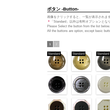
ボタン -Button-
画像をクリックすると、一覧が表示されま
＊
「Standard」以外は有料オプションとな
Please Select the button from the list below.
All the buttons are option, except basic bu
1
2
Standard
Standard
Standard
標準ベージュ
標準クリー
(VT103-G43/SN)
(VT103-G40/SN)
(VT103-G
http://www.anys.co.jp/wp-
http://www.anys.co.jp/wp-
http://ww
content/uploads/2013/04/vt103-
content/uploads/2013/04/v
content/u
g43.jpg
VT103-G43
g40.jpg
ベージュ
VT103-G40
g06.jpg
クリー
V
標準
大ボタン直径23mm／小
ブラック(VT102-
標準
大ボタン直径23mm
グレー(VT10
準
大ボタ
ボタン直径18mm
S09/SN)
ボタン直径18mm
S06/SN)
0
タン直径1
S01/SN)
0
http://www.anys.co.jp/wp-
http://www.anys.co.jp/wp-
http://ww
content/uploads/2013/04/vt102-
content/uploads/2013/04/v
content/u