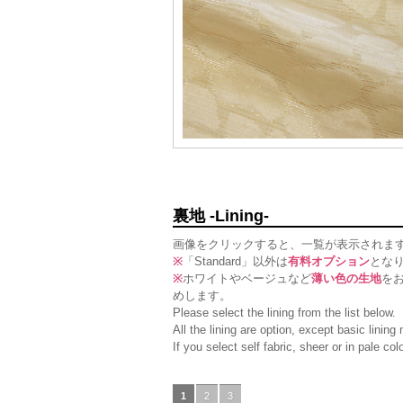
裏地 -Lining-
画像をクリックすると、一覧が表示されま
※
「Standard」以外は
有料オプション
とな
※
ホワイトやベージュなど
薄い色の生地
を
めします。
Please select the lining from the list below.
All the lining are option, except basic linin
If you select self fabric, sheer or in pale c
1
2
3