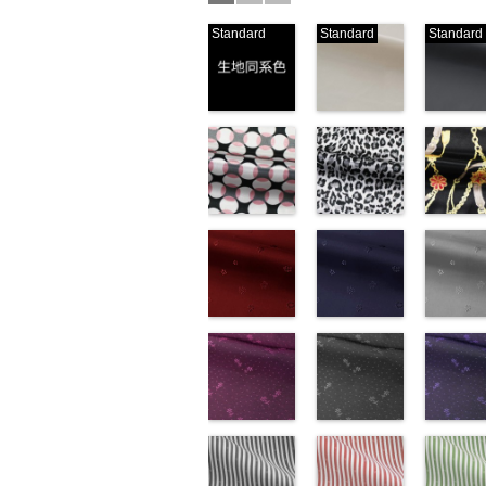
Standard
Standard
Standard
生地同系色
ベージュ
ブラック
(-/TK)
(221/OT)
(19/OT)
http://www.anys.co.jp/wp-
http://www.anys.co.jp/wp-
http://ww
content/uploads/2013/04/jpg
content/uploads/2013/04/2
content/u
-
生地同系色
221
ベージュ
19
ブラ
無地
幾何学ドット
ポリエ
無地
レオパード柄
ポリエ
無地
チェーン
ポリ
ステル100％
柄ピンク
ステル100％
グレー
ステル10
ト柄ブラ
CHARALIST、
(KKP1092-
CHARALIST、
(KKP1092-
CHARAL
(KKP1092
d.、
93-D/UN)
d.、
55-C/UN)
d.、
137-D/UN
DOLCELABY、
http://www.anys.co.jp/wp-
DOLCELABY、
http://www.anys.co.jp/wp-
DOLCEL
http://ww
FairyRose、
content/uploads/2013/08/kkp1092-
花柄レッド
FairyRose、
content/uploads/2013/08/k
花柄ネイビー
FairyRo
content/u
花柄グレ
JEANNE、
93-d.jpg
(AK203-
JEANNE、
55-c.jpg
(AK203-
JEANNE
137-d.jpg
(AK203-
LUNAMARY、
KKP1092-93-
51/LT)
LUNAMARY、
KKP1092-55-
50/LT)
LUNAM
KKP1092
31/LT)
LUNAMARY
D
http://www.anys.co.jp/wp-
ピンク
幾
LUNAMARY
C
http://www.anys.co.jp/wp-
グレー
レ
LUNAMA
137-D
http://ww
ブ
ラージサイ
何学ドット柄
content/uploads/2013/05/ak203-
ラージサイ
オパード柄
content/uploads/2013/05/a
ラージサ
ク
content/u
チェー
ズ、
ポリエステル
51.jpg
花柄ドットピ
ズ、
ポリエステル
50.jpg
花柄ドットグ
ズ、
ベルト柄
31.jpg
花柄ドッ
Macolina、
100％
AK203-51
ンク(AK201-
レ
Macolina、
100％
AK203-50
レー(AK201-
ネ
Macolin
リエステ
AK203-3
イビー
NUDE、
DOLCELABY
ッド
53/LT)
花柄
キ
NUDE、
DOLCELABY
イビー
52/LT)
花柄
NUDE、
100％
レー
(AK201-
花柄