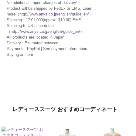
No additional import charges at delivery!
Product will be shipped by FedEx or EMS. Learn
more（
http://www.anys.co.jp/english/guide_en/
）
Shipping : JPY1,000(approx. $10.00) EMS
Shipping to US | see details
（
http://www.anys.co.jp/english/guide_en/
）
All products are located in Japan
Delivery : Estimated between
Payments: PayPal | See payment information
Buying an item
レディーススーツ おすすめコーディネート