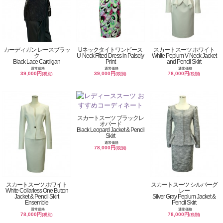
カーディガン レースブラッ
Uネックタイトワンピース
スカートスーツ ホワイト
ク
U-Neck Fitted Dress in Paisely
White Peplum V-Neck Jacket
Black Lace Cardigan
Print
and Pencil Skirt
通常価格
通常価格
通常価格
39,000円
39,000円
78,000円
(税別)
(税別)
(税別)
スカートスーツ ブラックレ
オパード
Black Leopard Jacket & Pencil
Skirt
通常価格
78,000円
(税別)
スカートスーツ ホワイト
スカートスーツ シルバーグ
White Collarless One Button
レー
Jacket & Pencil Skirt
Silver Gray Peplum Jacket &
Ensemble
Pencil Skirt
通常価格
通常価格
78,000円
78,000円
(税別)
(税別)