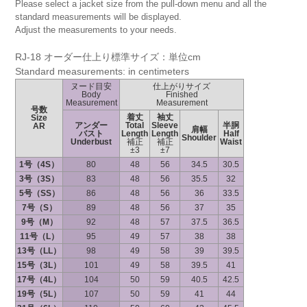
Please select a jacket size from the pull-down menu and all the
standard measurements will be displayed.
Adjust the measurements to your needs.
RJ-18 オーダー仕上り標準サイズ：単位cm
Standard measurements: in centimeters
ヌード目安
仕上がりサイズ
Body
Finished
Measurement
Measurement
号数
着丈
袖丈
Size
アンダー
Total
Sleeve
半胴
AR
肩幅
バスト
Length
Length
Half
Shoulder
Underbust
補正
補正
Waist
±3
±7
1号（4S）
80
48
56
34.5
30.5
3号（3S）
83
48
56
35.5
32
5号（SS）
86
48
56
36
33.5
7号（S）
89
48
56
37
35
9号（M）
92
48
57
37.5
36.5
11号（L）
95
49
57
38
38
13号（LL）
98
49
58
39
39.5
15号（3L）
101
49
58
39.5
41
17号（4L）
104
50
59
40.5
42.5
19号（5L）
107
50
59
41
44