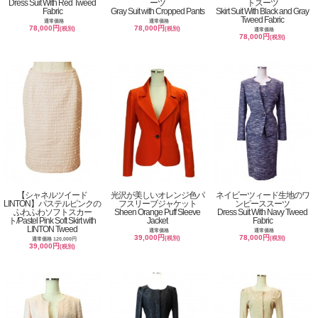
Dress Suit With Red Tweed
ーツ
トスーツ
Fabric
Gray Suit with Cropped Pants
Skirt Suit With Black and Gray
Tweed Fabric
通常価格
通常価格
78,000円
78,000円
(税別)
(税別)
通常価格
78,000円
(税別)
【シャネルツイード
光沢が美しいオレンジ色パ
ネイビーツィード生地のワ
LINTON】パステルピンクの
フスリーブジャケット
ンピーススーツ
ふわふわソフトスカー
Sheen Orange Puff Sleeve
Dress Suit With Navy Tweed
ト/Pastel Pink Soft Skirt with
Jacket
Fabric
LINTON Tweed
通常価格
通常価格
39,000円
78,000円
(税別)
(税別)
通常価格 120,000円
39,000円
(税別)