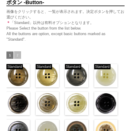
ボタン -Button-
画像をクリックすると、一覧が表示されます。決定ボタンを押してお
選びください。
＊
「Standard」以外は有料オプションとなります。
Please Select the button from the list below.
All the buttons are option, except basic buttons marked as
"Standard".
1
2
Standard
Standard
Standard
Standard
標準ベージュ
標準クリーム
標準グレー
標準ホワイト
(VT103-
(VT103-
(VT103-
(VT103-
G43/SN)
G40/SN)
G06/SN)
G01/SN)
http://www.anys.co.jp/wp-
http://www.anys.co.jp/wp-
http://www.anys.co.jp/wp-
http://www.anys.co.jp
content/uploads/2013/04/vt103-
content/uploads/2013/04/vt103-
content/uploads/2013/04/vt103-
content/uploads/2013
g43.jpg
ブラウン
g40.jpg
ベージュ
g06.jpg
クリーム
g01.jpg
ブラック
VT103-G43
(VT102-
VT103-G40
(VT102-
VT103-G06
(VT102-
VT103-G01
(VT102-
ベージュ
S48/SN)
標
クリーム
S43/SN)
標
グレー
S40/SN)
標準
ホワイト
S09/SN)
標