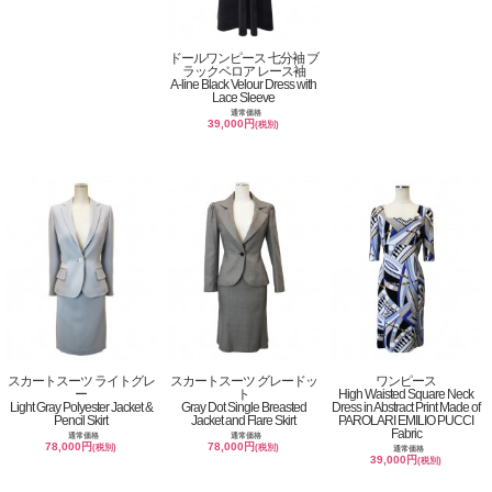
ドールワンピース 七分袖 ブ
ラックベロア レース袖
A-line Black Velour Dress with
Lace Sleeve
通常価格
39,000円
(税別)
スカートスーツ ライトグレ
スカートスーツ グレードッ
ワンピース
ー
ト
High Waisted Square Neck
Light Gray Polyester Jacket &
Gray Dot Single Breasted
Dress in Abstract Print Made of
Pencil Skirt
Jacket and Flare Skirt
PAROLARI EMILIO PUCCI
Fabric
通常価格
通常価格
78,000円
78,000円
(税別)
(税別)
通常価格
39,000円
(税別)