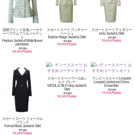
花柄プリント生地ノーカラ
スカートスーツ ブッチャー
スカートスーツ アイボリー
ーぺプラムフリルジャケッ
ベージュ
Ivory Jacket & Skirt
ト
Butcher Beige Jacket & Skirt
通常価格
Peplum Jacket of White flower
78,000円
(税別)
通常価格
print fabric
78,000円
(税別)
通常価格
39,000円
(税別)
スカートスーツ ウール&シ
ワンピーススーツ Leopard
ルク グレー
Leopard Jacket and Dress
WOOL & SILK Gray Jacket &
Ensemble
Skirt
通常価格
78,000円
(税別)
通常価格
78,000円
(税別)
スカートスーツ フォーマル
ブラック
Formal Black Jacket & Skirt
通常価格
78,000円
(税別)