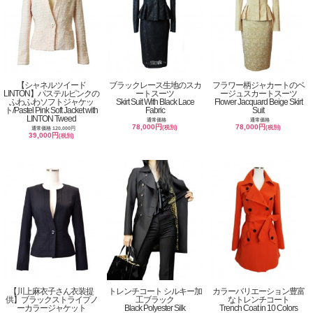
【シャネルツイード
ブラックレース生地のスカ
フラワー柄ジャカートのベ
LINTON】パステルピンクの
ートスーツ
ージュスカートスーツ
ふわふわソフトジャケッ
Skirt Suit With Black Lace
Flower Jacquard Beige Skirt
ト/Pastel Pink Soft Jacket with
Fabric
Suit
LINTON Tweed
通常価格
通常価格
78,000円
78,000円
(税別)
(税別)
通常価格 120,000円
39,000円
(税別)
【川上麻衣子さん衣装提
トレンチコート シルキー加
カラーバリエーション豊富
供】ブラックストライプノ
工ブラック
なトレンチコート
ーカラージャケット
Black Polyester Silk
Trench Coat in 10 Colors