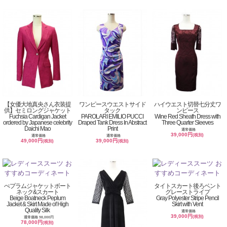
【女優大地真央さん衣装提
ワンピースウエストサイド
ハイウエスト切替七分丈ワ
供】セミロングジャケット
タック
ンピース
Fuchsia Cardigan Jacket
PAROLARI EMILIO PUCCI
Wine Red Sheath Dress with
ordered by Japanese celebrity
Draped Tank Dress In Abstract
Three Quarter Sleeves
Daichi Mao
Print
通常価格
39,000円
(税別)
通常価格
通常価格
49,000円
39,000円
(税別)
(税別)
ぺプラムジャケットボート
タイトスカート後ろベント
ネック&スカート
グレーストライプ
Beige Boatneck Peplum
Gray Polyester Stripe Pencil
Jacket & Skirt Made of High
Skirt with Vent
Quality Silk
通常価格
39,000円
(税別)
通常価格 98,000円
78,000円
(税別)