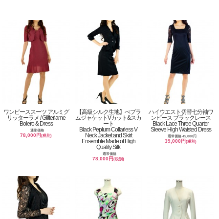
ワンピーススーツ アルミグ
【高級シルク生地】ぺプラ
ハイウエスト切替七分袖ワ
リッターラメ / Glitterlame
ムジャケットVカット&スカ
ンピース ブラックレース
Bolero & Dress
ート
Black Lace Three Quarter
Black Peplum Collarless V
Sleeve High Waisted Dress
通常価格
Neck Jacket and Skirt
78,000円
(税別)
通常価格 45,000円
Ensemble Made of High
39,000円
(税別)
Quality Silk
通常価格
78,000円
(税別)