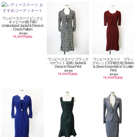
ワンピーススーツ ピンクと
ネイビーの格子柄 /
Unstructured Jacket & Dress in
Check Pattern
通常価格
78,000円
(税別)
ワンピーススーツ ブラック
ワンピーススーツ ブラッ
×ホワイト 花柄 / Jacket &
ク×レッドS字柄生地 / Bolero
Dress in Floral Print
& Dress Ensemble in S-Letter
Print
通常価格
78,000円
(税別)
通常価格
78,000円
(税別)