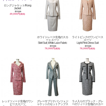
ロングジャケット/Rong
Jacket
通常価格
49,000円
(税別)
ホワイトレース生地のスカ
ライトピンクのワンピース
ートスーツ
スーツ
Skirt Suit, White Lace Fabric
Light Pink Dress Suit
通常価格
通常価格
78,000円
78,000円
(税別)
(税別)
レッドツィード生地のワン
グレーサブリナパンツｘジ
ラメ入りのブラック・グレ
ピーススーツ
ャケットのセットアップス
ーのツィード生地のスカー