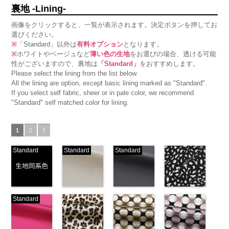
裏地 -Lining-
画像をクリックすると、一覧が表示されます。決定ボタンを押してお
選びください。
※
「Standard」以外は
有料オプション
となります。
※
ホワイトやベージュなど
薄い色の生地
をお選びの場合、透ける可能
性がございますので、裏地は
「Standard」
をおすすめします。
Please select the lining from the list below.
All the lining are option, except basic lining marked as "Standard".
If you select self fabric, sheer or in pale color, we recommend
"Standard" self matched color for lining.
1
2
3
Standard
Standard
Standard
生地同系色
ベージュ
ブラック
ブラック×ホ
Standard
(-/TK)
(221/OT)
(19/OT)
ワイト模様
http://www.anys.co.jp/wp-
http://www.anys.co.jp/wp-
http://www.anys.co.jp/wp-
(KKP3601-
content/uploads/2013/04/jpg
content/uploads/2013/04/221.jpg
content/uploads/2013/02/19.jpg
24-C)