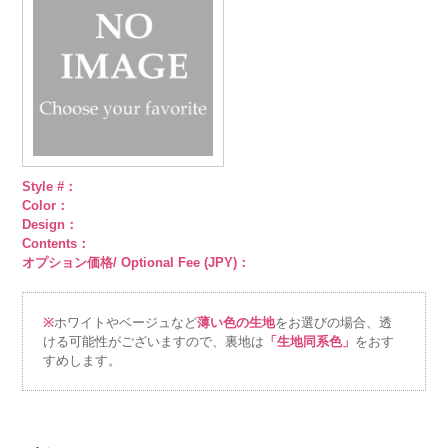
FairyRose
FairyRose
FairyRose
6000
6000
6000
Style #：
Color：
Design：
Contents：
オプション価格/ Optional Fee (JPY)：
※
ホワイトやベージュなど
薄い色の生地
をお選びの場合、透
ける可能性がございますので、裏地は
「生地同系色」
をおす
すめします。