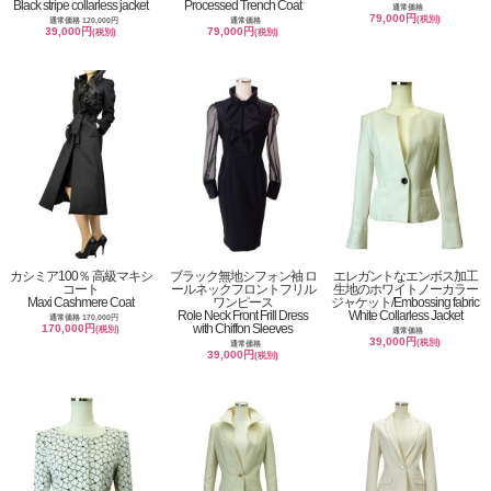
Black stripe collarless jacket
Processed Trench Coat
通常価格
79,000円
(税別)
通常価格 120,000円
通常価格
39,000円
79,000円
(税別)
(税別)
カシミア100％ 高級マキシ
ブラック無地シフォン袖 ロ
エレガントなエンボス加工
コート
ールネックフロントフリル
生地のホワイトノーカラー
Maxi Cashmere Coat
ワンピース
ジャケット/Embossing fabric
Role Neck Front Frill Dress
White Collarless Jacket
通常価格 170,000円
with Chiffon Sleeves
170,000円
(税別)
通常価格
39,000円
(税別)
通常価格
39,000円
(税別)