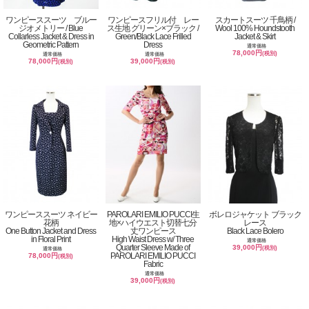
ワンピーススーツ ブルー
ワンピースフリル付 レー
スカートスーツ 千鳥柄 /
ジオメトリー / Blue
ス生地 グリーン×ブラック /
Wool 100% Houndstooth
Collarless Jacket & Dress in
Green/Black Lace Frilled
Jacket & Skirt
Geometric Pattern
Dress
通常価格
78,000円
(税別)
通常価格
通常価格
78,000円
39,000円
(税別)
(税別)
ワンピーススーツ ネイビー
PAROLARI EMILIO PUCCI生
ボレロジャケット ブラック
花柄
地×ハイウエスト切替七分
レース
One Button Jacket and Dress
丈ワンピース
Black Lace Bolero
in Floral Print
High Waist Dress w/ Three
通常価格
Quarter Sleeve Made of
39,000円
(税別)
通常価格
PAROLARI EMILIO PUCCI
78,000円
(税別)
Fabric
通常価格
39,000円
(税別)