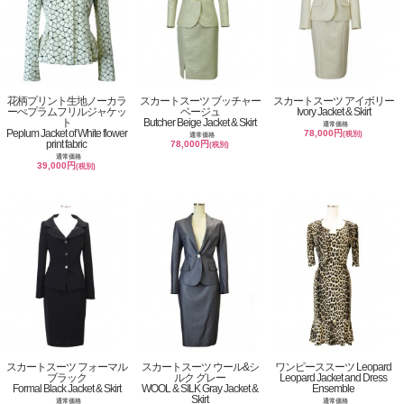
花柄プリント生地ノーカラ
スカートスーツ ブッチャー
スカートスーツ アイボリー
ーぺプラムフリルジャケッ
ベージュ
Ivory Jacket & Skirt
ト
Butcher Beige Jacket & Skirt
通常価格
Peplum Jacket of White flower
78,000円
(税別)
通常価格
print fabric
78,000円
(税別)
通常価格
39,000円
(税別)
スカートスーツ フォーマル
スカートスーツ ウール&シ
ワンピーススーツ Leopard
ブラック
ルク グレー
Leopard Jacket and Dress
Formal Black Jacket & Skirt
WOOL & SILK Gray Jacket &
Ensemble
Skirt
通常価格
通常価格