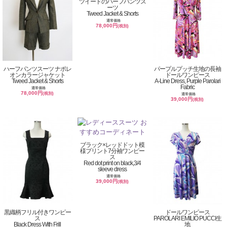
ツイードのハーフパンツス
ーツ
Tweed Jacket & Shorts
通常価格
78,000円
(税別)
ハーフパンツスーツ ナポレ
パープルプッチ生地の長袖
オンカラージャケット
ドールワンピース
Tweed Jacket & Shorts
A-Line Dress, Purple Parolari
Fabric
通常価格
78,000円
(税別)
通常価格
39,000円
(税別)
ブラック×レッドドット模
様プリント7分袖ワンピー
ス
Red dot print on black,3/4
sleeve dress
通常価格
39,000円
(税別)
黒織柄フリル付きワンピー
ドールワンピース
ス
PAROLARI EMILIO PUCCI生
Black Dress With Frill
地