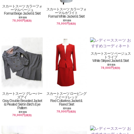
スカートスーツ カラーフォ
スカートスーツ カラーフォ
ーマルベージュ
ーマルホワイト
Formal Beige Jacket & Skirt
Formal White Jacket & Skirt
通常価格
78,000円
通常価格
(税別)
78,000円
(税別)
スカートスーツ ベージュス
トライプ
White Striped Jacket & Skirt
通常価格
78,000円
(税別)
スカートスーツ グレーバー
スカートスーツ ロービング
ズアイ
ツイードレッド
Gray Double Breasted Jacket
Red Collarless Jacket &
& Pleated Skirt in Bird’s Eye
Flared Skirt
Pattern
通常価格
78,000円
(税別)
通常価格
78,000円
(税別)