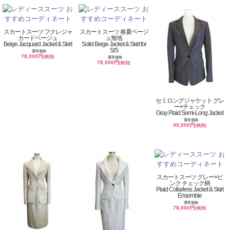
スカートスーツ フクレジャ
スカートスーツ 春夏ベージ
カードベージュ
ュ無地
Beige Jacquard Jacket & Skirt
Solid Beige Jacket & Skirt for
S/S
通常価格
78,000円
(税別)
通常価格
78,000円
(税別)
セミロングジャケット グレ
ー×チェック
Gray Plaid Semi-Long Jacket
通常価格
49,000円
(税別)
スカートスーツ グレー×ピ
ンク チェック柄
Plaid Collarless Jacket & Skirt
Ensemble
通常価格
78,000円
(税別)