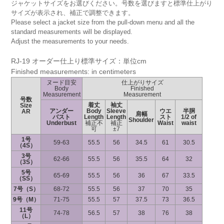
ジャケットサイズをお選びください。号数を選びますと標準仕上がり
サイズが表示され、補正で調整できます。
Please select a jacket size from the pull-down menu and all the
standard measurements will be displayed.
Adjust the measurements to your needs.
RJ-19 オーダー仕上り標準サイズ：単位cm
Finished measurements: in centimeters
ヌード目安
仕上がりサイズ
Body
Finished
Measurement
Measurement
号数
着丈
袖丈
Size
アンダー
Body
Sleeve
ウエ
半胴
AR
肩幅
バスト
Length
Length
スト
1/2 of
Shoulder
Underbust
補正不
補正
Waist
waist
可
±7
1号
59-63
55.5
56
34.5
61
30.5
（4S）
3号
62-66
55.5
56
35.5
64
32
（3S）
5号
65-69
55.5
56
36
67
33.5
（SS）
7号（S）
68-72
55.5
56
37
70
35
9号（M）
71-75
55.5
57
37.5
73
36.5
11号
74-78
56.5
57
38
76
38
（L）