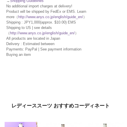
→
Shopping Guidelines
No additional import charges at delivery!
Product will be shipped by FedEx or EMS. Learn
more（
http://www.anys.co.jp/english/guide_en/
）
Shipping : JPY1,000(approx. $10.00) EMS
Shipping to US | see details
（
http://www.anys.co.jp/english/guide_en/
）
All products are located in Japan
Delivery : Estimated between
Payments: PayPal | See payment information
Buying an item
レディーススーツ おすすめコーディネート