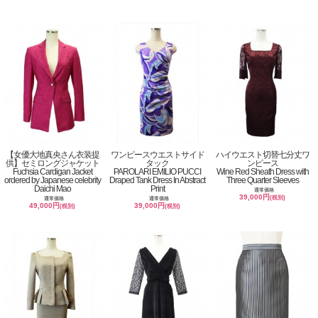
【女優大地真央さん衣装提
ワンピースウエストサイド
ハイウエスト切替七分丈ワ
供】セミロングジャケット
タック
ンピース
Fuchsia Cardigan Jacket
PAROLARI EMILIO PUCCI
Wine Red Sheath Dress with
ordered by Japanese celebrity
Draped Tank Dress In Abstract
Three Quarter Sleeves
Daichi Mao
Print
通常価格
39,000円
(税別)
通常価格
通常価格
49,000円
39,000円
(税別)
(税別)