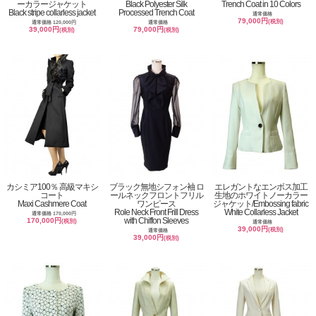
ーカラージャケット
Black Polyester Silk
Trench Coat in 10 Colors
Black stripe collarless jacket
Processed Trench Coat
通常価格
79,000円
(税別)
通常価格 120,000円
通常価格
39,000円
79,000円
(税別)
(税別)
カシミア100％ 高級マキシ
ブラック無地シフォン袖 ロ
エレガントなエンボス加工
コート
ールネックフロントフリル
生地のホワイトノーカラー
Maxi Cashmere Coat
ワンピース
ジャケット/Embossing fabric
Role Neck Front Frill Dress
White Collarless Jacket
通常価格 170,000円
with Chiffon Sleeves
170,000円
(税別)
通常価格
39,000円
(税別)
通常価格
39,000円
(税別)