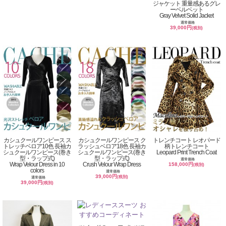
ジャケット 重量感あるグレ
ーベルベット
Gray Velvet Solid Jacket
通常価格
39,000円
(税別)
カシュクールワンピース ス
カシュクールワンピース ク
トレンチコート レオパード
トレッチベロア10色 長袖カ
ラッシュベロア18色 長袖カ
柄トレンチコート
シュクールワンピース(巻き
シュクールワンピース(巻き
Leopard Print Trench Coat
型・ラップ式)
型・ラップ式)
通常価格
Wrap Velour Dress in 10
Crush Velour Wrap Dress
158,000円
(税別)
colors
通常価格
39,000円
(税別)
通常価格
39,000円
(税別)