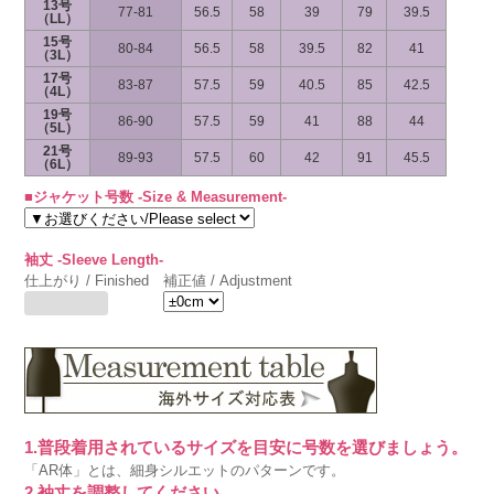
13号
77-81
56.5
58
39
79
39.5
（LL）
15号
80-84
56.5
58
39.5
82
41
（3L）
17号
83-87
57.5
59
40.5
85
42.5
（4L）
19号
86-90
57.5
59
41
88
44
（5L）
21号
89-93
57.5
60
42
91
45.5
（6L）
■ジャケット号数 -Size & Measurement-
袖丈 -Sleeve Length-
仕上がり / Finished
補正値 / Adjustment
1.普段着用されているサイズを目安に号数を選びましょう。
「AR体」とは、細身シルエットのパターンです。
2.袖丈を調整してください。