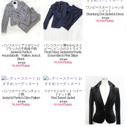
ワンピーススーツ シャンタ
ンドット
Shantung Dot Jacket & Dress
通常価格
78,000円
(税別)
パンツスーツ アイボリーと
パンツスーツ 爽やかなネイ
ブラックの千鳥格子柄
ビーにピンクのストライプ
Jacket & Pants in
Fresh Navy Jacket And Pants
Houndstooth Pattern, Ivory &
Ensemble in Pink Stripe
Black
通常価格
78,000円
(税別)
通常価格
78,000円
(税別)
パンツスーツ グレンチェッ
ツイードジャケット ツイー
ク柄
ドドット柄
Jacket & Pants in Glen Pattern
Red Tweed Jacket
通常価格
通常価格
78,000円
39,000円
(税別)
(税別)