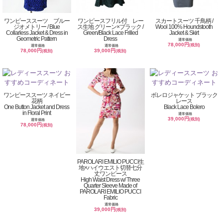
ワンピーススーツ ブルー
ワンピースフリル付 レー
スカートスーツ 千鳥柄 /
ジオメトリー / Blue
ス生地 グリーン×ブラック /
Wool 100% Houndstooth
Collarless Jacket & Dress in
Green/Black Lace Frilled
Jacket & Skirt
Geometric Pattern
Dress
通常価格
78,000円
(税別)
通常価格
通常価格
78,000円
39,000円
(税別)
(税別)
ワンピーススーツ ネイビー
ボレロジャケット ブラック
花柄
レース
One Button Jacket and Dress
Black Lace Bolero
in Floral Print
通常価格
39,000円
(税別)
通常価格
78,000円
(税別)
PAROLARI EMILIO PUCCI生
地×ハイウエスト切替七分
丈ワンピース
High Waist Dress w/ Three
Quarter Sleeve Made of
PAROLARI EMILIO PUCCI
Fabric
通常価格
39,000円
(税別)