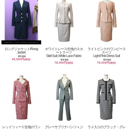
ロングジャケット/Rong
ホワイトレース生地のスカ
ライトピンクのワンピース
Jacket
ートスーツ
スーツ
Skirt Suit, White Lace Fabric
Light Pink Dress Suit
通常価格
49,000円
(税別)
通常価格
通常価格
78,000円
78,000円
(税別)
(税別)
レッドツィード生地のワン
グレーサブリナパンツｘジ
ラメ入りのブラック・グレ