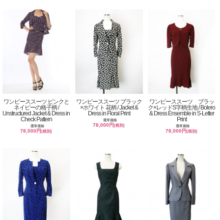
ワンピーススーツ ピンクと
ワンピーススーツ ブラック
ワンピーススーツ ブラッ
ネイビーの格子柄 /
×ホワイト 花柄 / Jacket &
ク×レッドS字柄生地 / Bolero
Unstructured Jacket & Dress in
Dress in Floral Print
& Dress Ensemble in S-Letter
Check Pattern
Print
通常価格
78,000円
(税別)
通常価格
通常価格
78,000円
78,000円
(税別)
(税別)