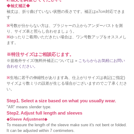
◆袖丈補正◆
袖丈は、折り曲げていない状態の長さです。補正は±7cm対応できま
す
※
号数が分からない方は、ブラジャーの上からアンダーバストを測
り、サイズ表と照らし合わせましょう。
※
ゆったりご着用いただきたい場合は、ワン号数アップをオススメし
ます。
※特注サイズはご相談応じます。
※規格外サイズ/無料外補正については »
こちらからお気軽にお問い
合わせください。
※
生地に若干の伸縮性があります為、仕上がりサイズは表記(ご指定)
サイズより数ミリの誤差が生じる場合がございますのでご了承くださ
い。
Step1. Select a size based on what you usually wear.
"AR" means slender type.
Step2. Adjust full length and sleeves
◆Sleeve Adjustment◆
To measure the length of the sleeve make sure it's not bent or folded.
It can be adjusted within 7 centimeters.