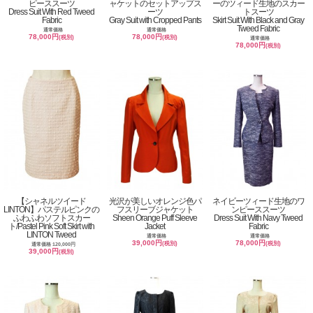
ピーススーツ
ャケットのセットアップス
ーのツィード生地のスカー
Dress Suit With Red Tweed
ーツ
トスーツ
Fabric
Gray Suit with Cropped Pants
Skirt Suit With Black and Gray
Tweed Fabric
通常価格
通常価格
78,000円
78,000円
(税別)
(税別)
通常価格
78,000円
(税別)
【シャネルツイード
光沢が美しいオレンジ色パ
ネイビーツィード生地のワ
LINTON】パステルピンクの
フスリーブジャケット
ンピーススーツ
ふわふわソフトスカー
Sheen Orange Puff Sleeve
Dress Suit With Navy Tweed
ト/Pastel Pink Soft Skirt with
Jacket
Fabric
LINTON Tweed
通常価格
通常価格
39,000円
78,000円
(税別)
(税別)
通常価格 120,000円
39,000円
(税別)