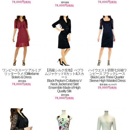
78,000円
78,000円
(税別)
(税別)
通常価格
78,000円
(税別)
ワンピーススーツ アルミグ
【高級シルク生地】ぺプラ
ハイウエスト切替七分袖ワ
リッターラメ / Glitterlame
ムジャケットVカット&スカ
ンピース ブラックレース
Bolero & Dress
ート
Black Lace Three Quarter
Black Peplum Collarless V
Sleeve High Waisted Dress
通常価格
Neck Jacket and Skirt
78,000円
(税別)
通常価格 45,000円
Ensemble Made of High
39,000円
(税別)
Quality Silk
通常価格
78,000円
(税別)