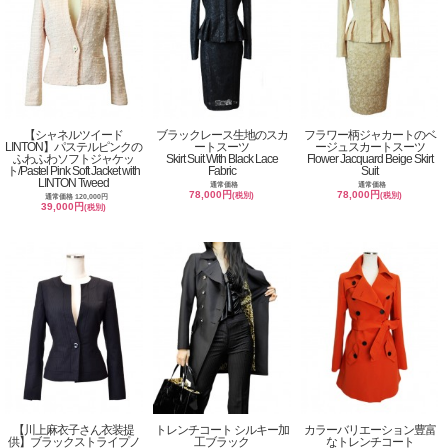
【シャネルツイード
ブラックレース生地のスカ
フラワー柄ジャカートのベ
LINTON】パステルピンクの
ートスーツ
ージュスカートスーツ
ふわふわソフトジャケッ
Skirt Suit With Black Lace
Flower Jacquard Beige Skirt
ト/Pastel Pink Soft Jacket with
Fabric
Suit
LINTON Tweed
通常価格
通常価格
78,000円
78,000円
(税別)
(税別)
通常価格 120,000円
39,000円
(税別)
【川上麻衣子さん衣装提
トレンチコート シルキー加
カラーバリエーション豊富
供】ブラックストライプノ
工ブラック
なトレンチコート