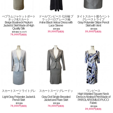
ぺプラムジャケットボート
ドールワンピース 七分袖 ブ
タイトスカート後ろベント
ネック&スカート
ラックベロア レース袖
グレーストライプ
Beige Boatneck Peplum
A-line Black Velour Dress with
Gray Polyester Stripe Pencil
Jacket & Skirt Made of High
Lace Sleeve
Skirt with Vent
Quality Silk
通常価格
通常価格
39,000円
39,000円
(税別)
(税別)
通常価格 98,000円
78,000円
(税別)
スカートスーツ ライトグレ
スカートスーツ グレードッ
ワンピース
ー
ト
High Waisted Square Neck
Light Gray Polyester Jacket &
Gray Dot Single Breasted
Dress in Abstract Print Made of
Pencil Skirt
Jacket and Flare Skirt
PAROLARI EMILIO PUCCI
Fabric
通常価格
通常価格
78,000円
78,000円
(税別)
(税別)
通常価格
39,000円
(税別)