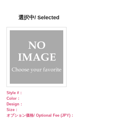
／小ボタン直
n.jpg
小ボタン直径
g.jpg
小ボタン直径
content/uploads/2013/04/pws22-
小ボタン直径
径18mm
KVM4525-N
18mm
KVM4525-G
4000
18mm
g09.jpg
4000
18mm
4000
4000
シルバー
蝶
ゴールド
蝶
PWS22-G09
選択中/ Selected
柄
大ボタン
柄
大ボタン
ブラック
ラ
直径23mm／
直径23mm／
インストーン
小ボタン直径
小ボタン直径
花
大ボタン
18mm
4000
18mm
4000
直径23mm／
小ボタン直径
18mm
4000
Style #：
Color：
Design：
Size：
オプション価格/ Optional Fee (JPY)：