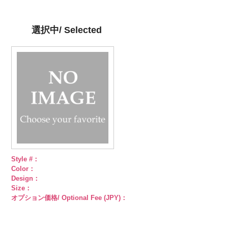
／小ボタン直
n.jpg
小ボタン直径
g.jpg
小ボタン直径
content/uploads/2013/04/pws22-
小ボタン直径
径18mm
KVM4525-N
18mm
KVM4525-G
4000
18mm
g09.jpg
4000
18mm
4000
4000
シルバー
蝶
ゴールド
蝶
PWS22-G09
選択中/ Selected
柄
大ボタン
柄
大ボタン
ブラック
ラ
直径23mm／
直径23mm／
インストーン
小ボタン直径
小ボタン直径
花
大ボタン
18mm
4000
18mm
4000
直径23mm／
小ボタン直径
18mm
4000
Style #：
Color：
Design：
Size：
オプション価格/ Optional Fee (JPY)：