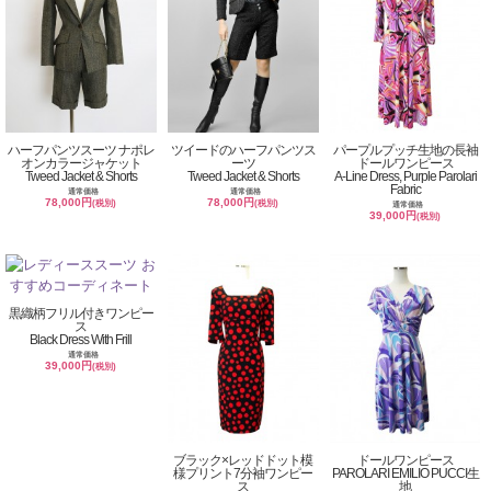
ハーフパンツスーツ ナポレ
ツイードのハーフパンツス
パープルプッチ生地の長袖
オンカラージャケット
ーツ
ドールワンピース
Tweed Jacket & Shorts
Tweed Jacket & Shorts
A-Line Dress, Purple Parolari
Fabric
通常価格
通常価格
78,000円
78,000円
(税別)
(税別)
通常価格
39,000円
(税別)
黒織柄フリル付きワンピー
ス
Black Dress With Frill
通常価格
39,000円
(税別)
ブラック×レッドドット模
ドールワンピース
様プリント7分袖ワンピー
PAROLARI EMILIO PUCCI生
ス
地