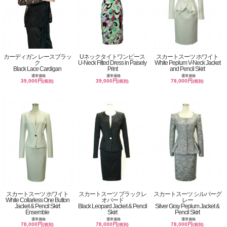
カーディガン レースブラッ
Uネックタイトワンピース
スカートスーツ ホワイト
ク
U-Neck Fitted Dress in Paisely
White Peplum V-Neck Jacket
Black Lace Cardigan
Print
and Pencil Skirt
通常価格
通常価格
通常価格
39,000円
39,000円
78,000円
(税別)
(税別)
(税別)
スカートスーツ ホワイト
スカートスーツ ブラックレ
スカートスーツ シルバーグ
White Collarless One Button
オパード
レー
Jacket & Pencil Skirt
Black Leopard Jacket & Pencil
Silver Gray Peplum Jacket &
Ensemble
Skirt
Pencil Skirt
通常価格
通常価格
通常価格
78,000円
78,000円
78,000円
(税別)
(税別)
(税別)