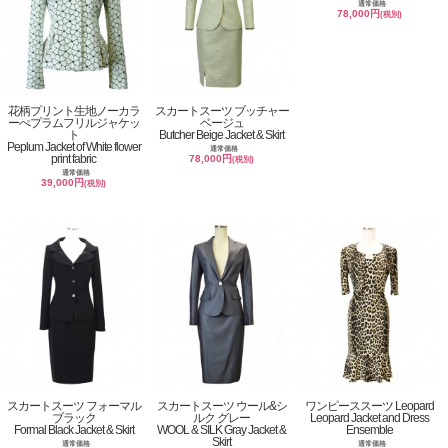
通常価格
78,000円
(税別)
花柄プリント生地ノーカラ
スカートスーツ ブッチャー
ーぺプラムフリルジャケッ
ベージュ
ト
Butcher Beige Jacket & Skirt
Peplum Jacket of White flower
通常価格
print fabric
78,000円
(税別)
通常価格
39,000円
(税別)
スカートスーツ フォーマル
スカートスーツ ウール&シ
ワンピーススーツ Leopard
ブラック
ルク グレー
Leopard Jacket and Dress
Formal Black Jacket & Skirt
WOOL & SILK Gray Jacket &
Ensemble
Skirt
通常価格
通常価格