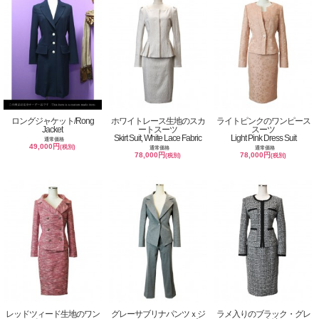
ロングジャケット/Rong
ホワイトレース生地のスカ
ライトピンクのワンピース
Jacket
ートスーツ
スーツ
Skirt Suit, White Lace Fabric
Light Pink Dress Suit
通常価格
49,000円
(税別)
通常価格
通常価格
78,000円
78,000円
(税別)
(税別)
レッドツィード生地のワン
グレーサブリナパンツｘジ
ラメ入りのブラック・グレ