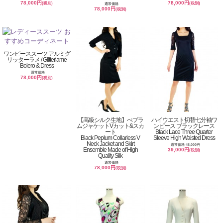
78,000円
78,000円
(税別)
(税別)
通常価格
78,000円
(税別)
ワンピーススーツ アルミグ
リッターラメ / Glitterlame
Bolero & Dress
通常価格
78,000円
(税別)
【高級シルク生地】ぺプラ
ハイウエスト切替七分袖ワ
ムジャケットVカット&スカ
ンピース ブラックレース
ート
Black Lace Three Quarter
Black Peplum Collarless V
Sleeve High Waisted Dress
Neck Jacket and Skirt
通常価格 45,000円
Ensemble Made of High
39,000円
(税別)
Quality Silk
通常価格
78,000円
(税別)