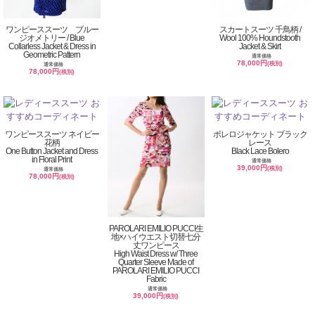
ワンピーススーツ ブルー
スカートスーツ 千鳥柄 /
ジオメトリー / Blue
Wool 100% Houndstooth
Collarless Jacket & Dress in
Jacket & Skirt
Geometric Pattern
通常価格
78,000円
(税別)
通常価格
78,000円
(税別)
ワンピーススーツ ネイビー
ボレロジャケット ブラック
花柄
レース
One Button Jacket and Dress
Black Lace Bolero
in Floral Print
通常価格
39,000円
(税別)
通常価格
78,000円
(税別)
PAROLARI EMILIO PUCCI生
地×ハイウエスト切替七分
丈ワンピース
High Waist Dress w/ Three
Quarter Sleeve Made of
PAROLARI EMILIO PUCCI
Fabric
通常価格
39,000円
(税別)