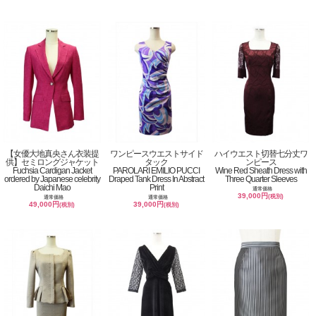
【女優大地真央さん衣装提
ワンピースウエストサイド
ハイウエスト切替七分丈ワ
供】セミロングジャケット
タック
ンピース
Fuchsia Cardigan Jacket
PAROLARI EMILIO PUCCI
Wine Red Sheath Dress with
ordered by Japanese celebrity
Draped Tank Dress In Abstract
Three Quarter Sleeves
Daichi Mao
Print
通常価格
39,000円
(税別)
通常価格
通常価格
49,000円
39,000円
(税別)
(税別)