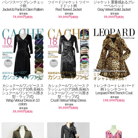
パンツスーツ グレンチェッ
ツイードジャケット ツイー
ジャケット 重量感あるグレ
ク柄
ドドット柄
ーベルベット
Jacket & Pants in Glen Pattern
Red Tweed Jacket
Gray Velvet Solid Jacket
通常価格
通常価格
通常価格
78,000円
39,000円
39,000円
(税別)
(税別)
(税別)
カシュクールワンピース ス
カシュクールワンピース ク
トレンチコート レオパード
トレッチベロア10色 長袖カ
ラッシュベロア18色 長袖カ
柄トレンチコート
シュクールワンピース(巻き
シュクールワンピース(巻き
Leopard Print Trench Coat
型・ラップ式)
型・ラップ式)
通常価格
Wrap Velour Dress in 10
Crush Velour Wrap Dress
158,000円
(税別)
colors
通常価格
39,000円
(税別)
通常価格
39,000円
(税別)