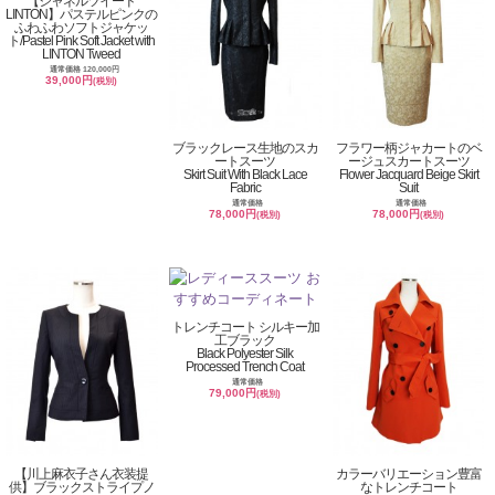
【シャネルツイード
LINTON】パステルピンクの
ふわふわソフトジャケッ
ト/Pastel Pink Soft Jacket with
LINTON Tweed
通常価格 120,000円
39,000円
(税別)
ブラックレース生地のスカ
フラワー柄ジャカートのベ
ートスーツ
ージュスカートスーツ
Skirt Suit With Black Lace
Flower Jacquard Beige Skirt
Fabric
Suit
通常価格
通常価格
78,000円
78,000円
(税別)
(税別)
トレンチコート シルキー加
工ブラック
Black Polyester Silk
Processed Trench Coat
通常価格
79,000円
(税別)
【川上麻衣子さん衣装提
カラーバリエーション豊富
供】ブラックストライプノ
なトレンチコート