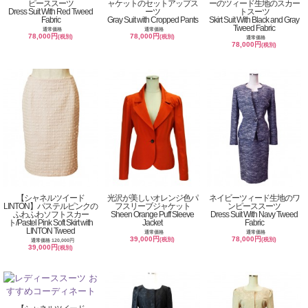
ピーススーツ
ャケットのセットアップス
ーのツィード生地のスカー
Dress Suit With Red Tweed
ーツ
トスーツ
Fabric
Gray Suit with Cropped Pants
Skirt Suit With Black and Gray
Tweed Fabric
通常価格
通常価格
78,000円
78,000円
(税別)
(税別)
通常価格
78,000円
(税別)
【シャネルツイード
光沢が美しいオレンジ色パ
ネイビーツィード生地のワ
LINTON】パステルピンクの
フスリーブジャケット
ンピーススーツ
ふわふわソフトスカー
Sheen Orange Puff Sleeve
Dress Suit With Navy Tweed
ト/Pastel Pink Soft Skirt with
Jacket
Fabric
LINTON Tweed
通常価格
通常価格
39,000円
78,000円
(税別)
(税別)
通常価格 120,000円
39,000円
(税別)