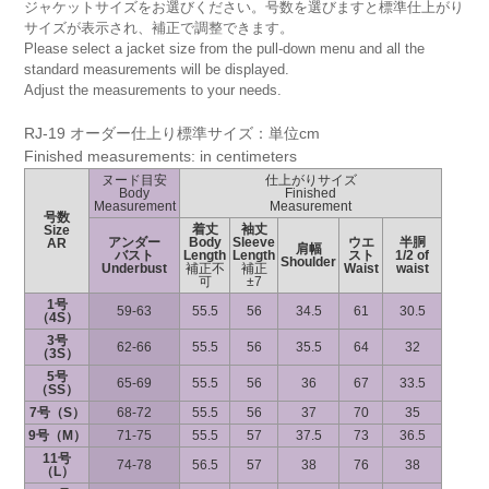
ジャケットサイズをお選びください。号数を選びますと標準仕上がり
サイズが表示され、補正で調整できます。
Please select a jacket size from the pull-down menu and all the
standard measurements will be displayed.
Adjust the measurements to your needs.
RJ-19 オーダー仕上り標準サイズ：単位cm
Finished measurements: in centimeters
ヌード目安
仕上がりサイズ
Body
Finished
Measurement
Measurement
号数
着丈
袖丈
Size
アンダー
Body
Sleeve
ウエ
半胴
AR
肩幅
バスト
Length
Length
スト
1/2 of
Shoulder
Underbust
補正不
補正
Waist
waist
可
±7
1号
59-63
55.5
56
34.5
61
30.5
（4S）
3号
62-66
55.5
56
35.5
64
32
（3S）
5号
65-69
55.5
56
36
67
33.5
（SS）
7号（S）
68-72
55.5
56
37
70
35
9号（M）
71-75
55.5
57
37.5
73
36.5
11号
74-78
56.5
57
38
76
38
（L）