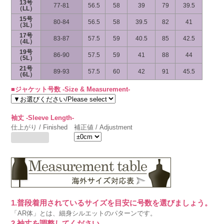
13号
77-81
56.5
58
39
79
39.5
（LL）
15号
80-84
56.5
58
39.5
82
41
（3L）
17号
83-87
57.5
59
40.5
85
42.5
（4L）
19号
86-90
57.5
59
41
88
44
（5L）
21号
89-93
57.5
60
42
91
45.5
（6L）
■ジャケット号数 -Size & Measurement-
袖丈 -Sleeve Length-
仕上がり / Finished
補正値 / Adjustment
1.普段着用されているサイズを目安に号数を選びましょう。
「AR体」とは、細身シルエットのパターンです。
2.袖丈を調整してください。