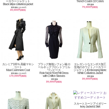
ーカラージャケット
Trench Coat in 10 Colors
Black stripe collarless jacket
通常価格
79,000円
(税別)
通常価格 120,000円
39,000円
(税別)
カシミア100％ 高級マキシ
ブラック無地シフォン袖 ロ
エレガントなエンボス加工
コート
ールネックフロントフリル
生地のホワイトノーカラー
Maxi Cashmere Coat
ワンピース
ジャケット/Embossing fabric
Role Neck Front Frill Dress
White Collarless Jacket
通常価格 170,000円
with Chiffon Sleeves
170,000円
(税別)
通常価格
39,000円
(税別)
通常価格
39,000円
(税別)
スカートスーツ アイボリー
Ivory Jacket & Skirt