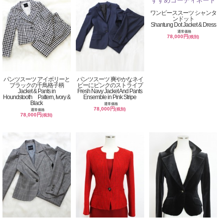
ワンピーススーツ シャンタ
ンドット
Shantung Dot Jacket & Dress
通常価格
78,000円
(税別)
パンツスーツ アイボリーと
パンツスーツ 爽やかなネイ
ブラックの千鳥格子柄
ビーにピンクのストライプ
Jacket & Pants in
Fresh Navy Jacket And Pants
Houndstooth Pattern, Ivory &
Ensemble in Pink Stripe
Black
通常価格
78,000円
(税別)
通常価格
78,000円
(税別)