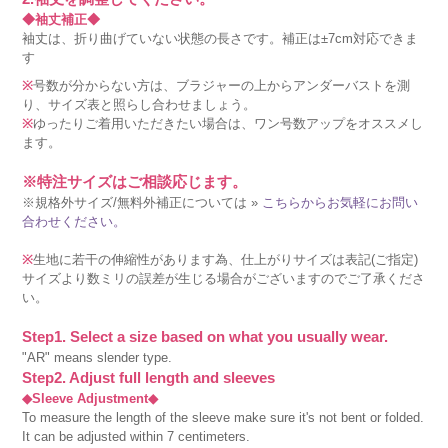
◆袖丈補正◆
袖丈は、折り曲げていない状態の長さです。補正は±7cm対応できま
す
※
号数が分からない方は、ブラジャーの上からアンダーバストを測
り、サイズ表と照らし合わせましょう。
※
ゆったりご着用いただきたい場合は、ワン号数アップをオススメし
ます。
※特注サイズはご相談応じます。
※規格外サイズ/無料外補正については »
こちらからお気軽にお問い
合わせください。
※
生地に若干の伸縮性があります為、仕上がりサイズは表記(ご指定)
サイズより数ミリの誤差が生じる場合がございますのでご了承くださ
い。
Step1. Select a size based on what you usually wear.
"AR" means slender type.
Step2. Adjust full length and sleeves
◆Sleeve Adjustment◆
To measure the length of the sleeve make sure it's not bent or folded.
It can be adjusted within 7 centimeters.