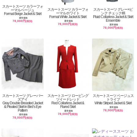
スカートスーツ カラーフォ
スカートスーツ カラーフォ
スカートスーツ グレー×ピ
ーマルベージュ
ーマルホワイト
ンク チェック柄
Formal Beige Jacket & Skirt
Formal White Jacket & Skirt
Plaid Collarless Jacket & Skirt
通常価格
Ensemble
78,000円
通常価格
(税別)
78,000円
(税別)
通常価格
78,000円
(税別)
スカートスーツ グレーバー
スカートスーツ ロービング
スカートスーツ ベージュス
ズアイ
ツイードレッド
トライプ
Gray Double Breasted Jacket
Red Collarless Jacket &
White Striped Jacket & Skirt
& Pleated Skirt in Bird’s Eye
Flared Skirt
通常価格
Pattern
78,000円
(税別)
通常価格
78,000円
(税別)
通常価格
78,000円
(税別)