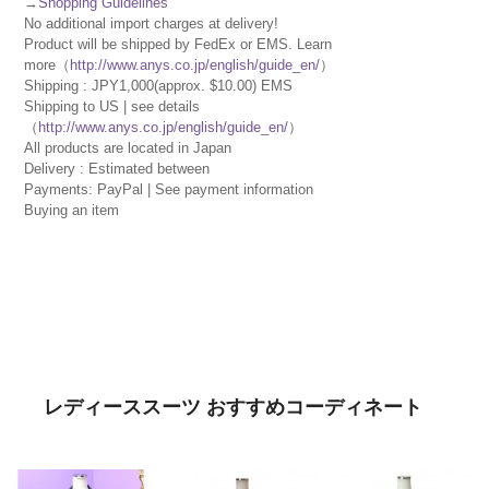
→
Shopping Guidelines
No additional import charges at delivery!
Product will be shipped by FedEx or EMS. Learn
more（
http://www.anys.co.jp/english/guide_en/
）
Shipping : JPY1,000(approx. $10.00) EMS
Shipping to US | see details
（
http://www.anys.co.jp/english/guide_en/
）
All products are located in Japan
Delivery : Estimated between
Payments: PayPal | See payment information
Buying an item
レディーススーツ おすすめコーディネート