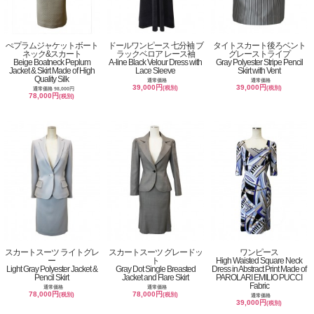
ぺプラムジャケットボート
ドールワンピース 七分袖 ブ
タイトスカート後ろベント
ネック&スカート
ラックベロア レース袖
グレーストライプ
Beige Boatneck Peplum
A-line Black Velour Dress with
Gray Polyester Stripe Pencil
Jacket & Skirt Made of High
Lace Sleeve
Skirt with Vent
Quality Silk
通常価格
通常価格
39,000円
39,000円
(税別)
(税別)
通常価格 98,000円
78,000円
(税別)
スカートスーツ ライトグレ
スカートスーツ グレードッ
ワンピース
ー
ト
High Waisted Square Neck
Light Gray Polyester Jacket &
Gray Dot Single Breasted
Dress in Abstract Print Made of
Pencil Skirt
Jacket and Flare Skirt
PAROLARI EMILIO PUCCI
Fabric
通常価格
通常価格
78,000円
78,000円
(税別)
(税別)
通常価格
39,000円
(税別)