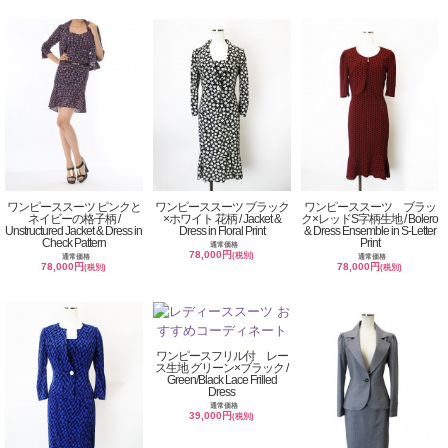
ワンピーススーツ ピンクと
ワンピーススーツ ブラック
ワンピーススーツ ブラッ
ネイビーの格子柄 /
×ホワイト 花柄 / Jacket &
ク×レッドS字柄生地 / Bolero
Unstructured Jacket & Dress in
Dress in Floral Print
& Dress Ensemble in S-Letter
Check Pattern
Print
通常価格
78,000円
(税別)
通常価格
通常価格
78,000円
78,000円
(税別)
(税別)
ワンピースフリル付 レー
ス生地 グリーン×ブラック /
Green/Black Lace Frilled
Dress
通常価格
39,000円
(税別)