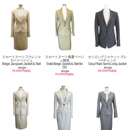
スカートスーツ フクレジャ
スカートスーツ 春夏ベージ
セミロングジャケット グレ
カードベージュ
ュ無地
ー×チェック
Beige Jacquard Jacket & Skirt
Solid Beige Jacket & Skirt for
Gray Plaid Semi-Long Jacket
S/S
通常価格
通常価格
78,000円
49,000円
(税別)
(税別)
通常価格
78,000円
(税別)