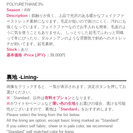
POLYURETHANE3%
Season：
AW
Description：
肌触りが良く、上品で光沢のある暖かなフェイクファ
ーストレッチ素材になります。毛足が短いので抜けにくく、汚れにも
強くなっています。フェイクファーなのでお手入れも簡単。毛皮のよ
うに気を使うこともありません。 しっとりした起毛でふわっと羽織
って冬にぴったり。ダルメシアンのような雰囲気で斜めへのストレッ
チが効いてます。起毛素材。
Stock：
あり
基本価格 -Price (JPY)-：
39,000円
裏地 -Lining-
画像をクリックすると、一覧が表示されます。決定ボタンを押してお
選びください。
※
「Standard」以外は
有料オプション
となります。
※
ホワイトやベージュなど
薄い色の生地
をお選びの場合、透ける可能
性がございますので、裏地は
「Standard」
をおすすめします。
Please select the lining from the list below.
All the lining are option, except basic lining marked as "Standard".
If you select self fabric, sheer or in pale color, we recommend
"Standard" self matched color for lining.