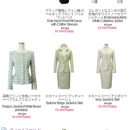
ブラック無地シフォン袖 ロ
エレガントなエンボス加工
ールネックフロントフリル
生地のホワイトノーカラー
ワンピース
ジャケット/Embossing fabric
Role Neck Front Frill Dress
White Collarless Jacket
with Chiffon Sleeves
通常価格
39,000円
(税別)
通常価格
39,000円
(税別)
花柄プリント生地ノーカラ
スカートスーツ ブッチャー
スカートスーツ アイボリー
ーぺプラムフリルジャケッ
ベージュ
Ivory Jacket & Skirt
ト
Butcher Beige Jacket & Skirt
通常価格
Peplum Jacket of White flower
78,000円
(税別)
通常価格
print fabric
78,000円
(税別)
通常価格
39,000円
(税別)