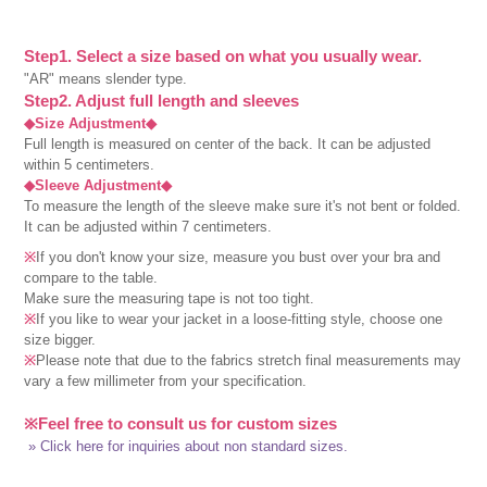
Step1. Select a size based on what you usually wear.
"AR" means slender type.
Step2. Adjust full length and sleeves
◆Size Adjustment◆
Full length is measured on center of the back. It can be adjusted
within 5 centimeters.
◆Sleeve Adjustment◆
To measure the length of the sleeve make sure it's not bent or folded.
It can be adjusted within 7 centimeters.
※
If you don't know your size, measure you bust over your bra and
compare to the table.
Make sure the measuring tape is not too tight.
※
If you like to wear your jacket in a loose-fitting style, choose one
size bigger.
※
Please note that due to the fabrics stretch final measurements may
vary a few millimeter from your specification.
※Feel free to consult us for custom sizes
» Click here for inquiries about non standard sizes.