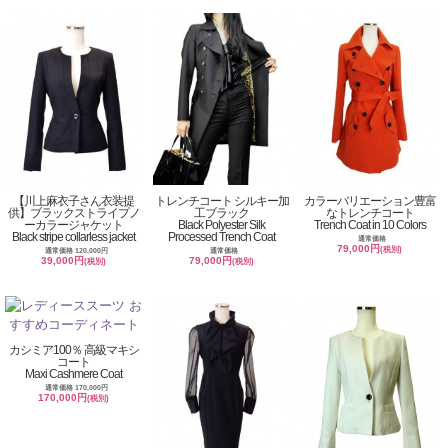
【川上麻衣子さん衣装提
トレンチコート シルキー加
カラーバリエーション豊富
供】ブラックストライプノ
工ブラック
なトレンチコート
ーカラージャケット
Black Polyester Silk
Trench Coat in 10 Colors
Black stripe collarless jacket
Processed Trench Coat
通常価格
79,000円
(税別)
通常価格 120,000円
通常価格
39,000円
79,000円
(税別)
(税別)
カシミア100％ 高級マキシ
コート
Maxi Cashmere Coat
通常価格 170,000円
170,000円
(税別)