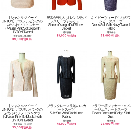
【シャネルツイード
光沢が美しいオレンジ色パ
ネイビーツィード生地のワ
LINTON】パステルピンクの
フスリーブジャケット
ンピーススーツ
ふわふわソフトスカー
Sheen Orange Puff Sleeve
Dress Suit With Navy Tweed
ト/Pastel Pink Soft Skirt with
Jacket
Fabric
LINTON Tweed
通常価格
通常価格
39,000円
78,000円
(税別)
(税別)
通常価格 120,000円
39,000円
(税別)
【シャネルツイード
ブラックレース生地のスカ
フラワー柄ジャカートのベ
LINTON】パステルピンクの
ートスーツ
ージュスカートスーツ
ふわふわソフトジャケッ
Skirt Suit With Black Lace
Flower Jacquard Beige Skirt
ト/Pastel Pink Soft Jacket with
Fabric
Suit
LINTON Tweed
通常価格
通常価格
78,000円
78,000円
(税別)
(税別)
通常価格 120,000円
39,000円
(税別)