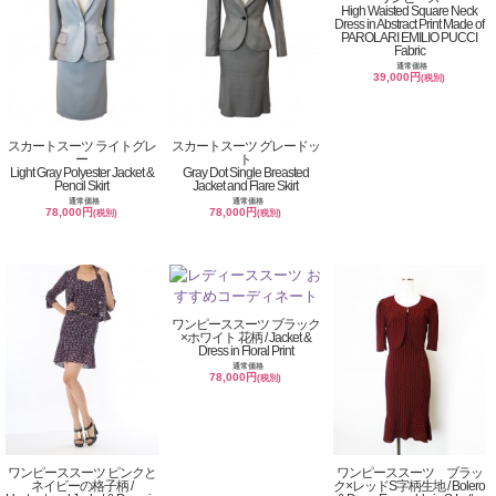
High Waisted Square Neck
Dress in Abstract Print Made of
PAROLARI EMILIO PUCCI
Fabric
通常価格
39,000円
(税別)
スカートスーツ ライトグレ
スカートスーツ グレードッ
ー
ト
Light Gray Polyester Jacket &
Gray Dot Single Breasted
Pencil Skirt
Jacket and Flare Skirt
通常価格
通常価格
78,000円
78,000円
(税別)
(税別)
ワンピーススーツ ブラック
×ホワイト 花柄 / Jacket &
Dress in Floral Print
通常価格
78,000円
(税別)
ワンピーススーツ ピンクと
ワンピーススーツ ブラッ
ネイビーの格子柄 /
ク×レッドS字柄生地 / Bolero