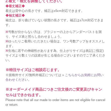
2.着丈・袖丈を調整してください。
◆着丈補正◆
着丈は背中心の長さです。補正は±5cm対応できます。
◆袖丈補正◆
袖丈は、折り曲げていない状態の長さです。補正は±7cm対応できま
す。
※
号数が分からない方は、ブラジャーの上からアンダーバストを測
り、サイズ表と照らし合わせましょう。
※
ゆったりご着用いただきたい場合は、ワン号数アップをオススメし
ます。
※
生地に若干の伸縮性があります為、仕上がりサイズは表記(ご指定)
サイズより数ミリの誤差が生じる場合がございますのでご了承くださ
い。
※特注サイズはご相談応じます。
※規格外サイズ/無料外補正については »
こちらからお気軽にお問い
合わせください。
※オーダーメイド商品につきご注文後のご変更及びキャン
セルはできかねます。
Please note that all our made to order items are not eligible for cancel
or return.