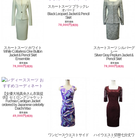
スカートスーツ ブラックレ
オパード
Black Leopard Jacket & Pencil
Skirt
通常価格
78,000円
(税別)
スカートスーツ ホワイト
スカートスーツ シルバーグ
White Collarless One Button
レー
Jacket & Pencil Skirt
Silver Gray Peplum Jacket &
Ensemble
Pencil Skirt
通常価格
通常価格
78,000円
78,000円
(税別)
(税別)
【女優大地真央さん衣装提
供】セミロングジャケット
Fuchsia Cardigan Jacket
ordered by Japanese celebrity
Daichi Mao
通常価格
49,000円
(税別)
ワンピースウエストサイド
ハイウエスト切替七分丈ワ