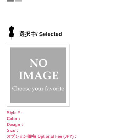
N/SN)
G/SN)
(PWS22-
4000
ホワイト
模
ェル
大ボタ
直径23mm／
直径23mm／
http://www.anys.co.jp/wp-
http://www.anys.co.jp/wp-
G09/SN)
様
大ボタン
ン直径23mm
小ボタン直径
小ボタン直径
content/uploads/2013/04/kvm4525-
content/uploads/2013/04/kvm4525-
http://www.anys.co.jp/wp-
直径23mm／
／小ボタン直
18mm
4000
18mm
4000
n.jpg
g.jpg
content/uploads/2013/04/pws22-
小ボタン直径
径18mm
KVM4525-N
KVM4525-G
g09.jpg
18mm
4000
4000
シルバー
蝶
ゴールド
蝶
PWS22-G09
選択中/ Selected
柄
大ボタン
柄
大ボタン
ブラック
ラ
直径23mm／
直径23mm／
インストーン
小ボタン直径
小ボタン直径
花
大ボタン
18mm
4000
18mm
4000
直径23mm／
小ボタン直径
18mm
4000
Style #：
Color：
Design：
Size：
オプション価格/ Optional Fee (JPY)：