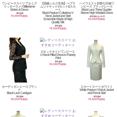
ワンピーススーツ アルミグ
【高級シルク生地】ぺプラ
ハイウエスト切替七分袖ワ
リッターラメ / Glitterlame
ムジャケットVカット&スカ
ンピース ブラックレース
Bolero & Dress
ート
Black Lace Three Quarter
Black Peplum Collarless V
Sleeve High Waisted Dress
通常価格
Neck Jacket and Skirt
78,000円
(税別)
通常価格 45,000円
Ensemble Made of High
39,000円
(税別)
Quality Silk
通常価格
78,000円
(税別)
Uネックタイトワンピース
U-Neck Fitted Dress in Paisely
Print
通常価格
39,000円
(税別)
カーディガン レースブラッ
スカートスーツ ホワイト
ク
White Peplum V-Neck Jacket
Black Lace Cardigan
and Pencil Skirt
通常価格
通常価格
39,000円
78,000円
(税別)
(税別)