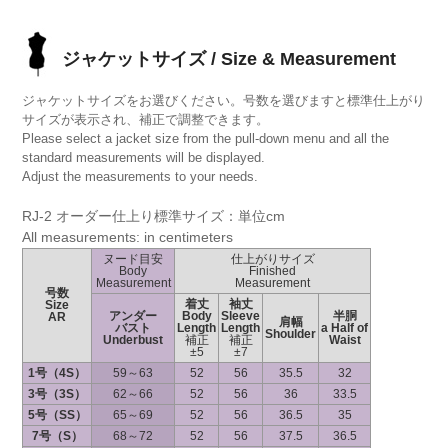
ジャケットサイズ / Size & Measurement
ジャケットサイズをお選びください。号数を選びますと標準仕上がり
サイズが表示され、補正で調整できます。
Please select a jacket size from the pull-down menu and all the
standard measurements will be displayed.
Adjust the measurements to your needs.
RJ-2 オーダー仕上り標準サイズ：単位cm
All measurements: in centimeters
ヌード目安
仕上がりサイズ
Body
Finished
Measurement
Measurement
号数
着丈
袖丈
Size
アンダー
Body
Sleeve
半胴
AR
肩幅
バスト
Length
Length
a Half of
Shoulder
Underbust
補正
補正
Waist
±5
±7
1号（4S）
59～63
52
56
35.5
32
3号（3S）
62～66
52
56
36
33.5
5号（SS）
65～69
52
56
36.5
35
7号（S）
68～72
52
56
37.5
36.5