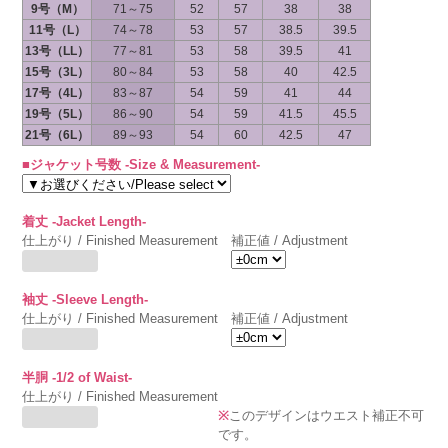
9号（M）
71～75
52
57
38
38
11号（L）
74～78
53
57
38.5
39.5
13号（LL）
77～81
53
58
39.5
41
15号（3L）
80～84
53
58
40
42.5
17号（4L）
83～87
54
59
41
44
19号（5L）
86～90
54
59
41.5
45.5
21号（6L）
89～93
54
60
42.5
47
■ジャケット号数 -Size & Measurement-
着丈 -Jacket Length-
仕上がり / Finished Measurement
補正値 / Adjustment
袖丈 -Sleeve Length-
仕上がり / Finished Measurement
補正値 / Adjustment
半胴 -1/2 of Waist-
仕上がり / Finished Measurement
※
このデザインはウエスト補正不可
です。