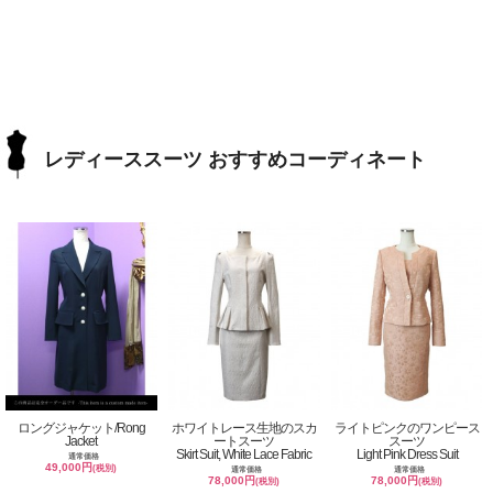
レディーススーツ おすすめコーディネート
ロングジャケット/Rong
ホワイトレース生地のスカ
ライトピンクのワンピース
Jacket
ートスーツ
スーツ
Skirt Suit, White Lace Fabric
Light Pink Dress Suit
通常価格
49,000円
(税別)
通常価格
通常価格
78,000円
78,000円
(税別)
(税別)