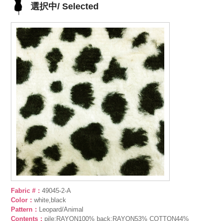
選択中/ Selected
Fabric #：
49045-2-A
Color：
white,black
Pattern：
Leopard/Animal
Contents：
pile:RAYON100% back:RAYON53% COTTON44%