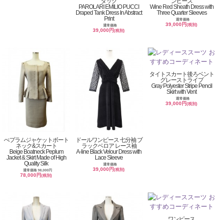
タック
ンピース
PAROLARI EMILIO PUCCI
Wine Red Sheath Dress with
Draped Tank Dress In Abstract
Three Quarter Sleeves
Print
通常価格
39,000円
(税別)
通常価格
39,000円
(税別)
タイトスカート後ろベント
グレーストライプ
Gray Polyester Stripe Pencil
Skirt with Vent
通常価格
39,000円
(税別)
ぺプラムジャケットボート
ドールワンピース 七分袖 ブ
ネック&スカート
ラックベロア レース袖
Beige Boatneck Peplum
A-line Black Velour Dress with
Jacket & Skirt Made of High
Lace Sleeve
Quality Silk
通常価格
39,000円
(税別)
通常価格 98,000円
78,000円
(税別)
ワンピース