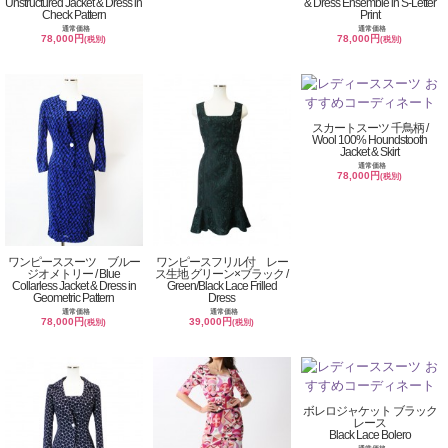
Unstructured Jacket & Dress in
& Dress Ensemble in S-Letter
Check Pattern
Print
通常価格
通常価格
78,000円
78,000円
(税別)
(税別)
スカートスーツ 千鳥柄 /
Wool 100% Houndstooth
Jacket & Skirt
通常価格
78,000円
(税別)
ワンピーススーツ ブルー
ワンピースフリル付 レー
ジオメトリー / Blue
ス生地 グリーン×ブラック /
Collarless Jacket & Dress in
Green/Black Lace Frilled
Geometric Pattern
Dress
通常価格
通常価格
78,000円
39,000円
(税別)
(税別)
ボレロジャケット ブラック
レース
Black Lace Bolero