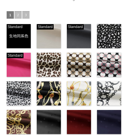
1
2
3
Standard
Standard
Standard
生地同系色
ベージュ
ブラック
ブラック×ホ
Standard
(-/TK)
(221/OT)
(19/OT)
ワイト模様
http://www.anys.co.jp/wp-
http://www.anys.co.jp/wp-
http://www.anys.co.jp/wp-
(KKP3601-
content/uploads/2013/04/jpg
content/uploads/2013/04/221.jpg
content/uploads/2013/02/19.jpg
24-C)
-
生地同系色
221
ベージュ
19
ブラック
http://www.anys.co.jp
無地
ピンク
ポリエ
無地
レオパード柄
ポリエ
無地
幾何学ドット
ポリエ
content/uploads/2013
幾何学ドット
ステル100％
(777/OT)
ステル100％
ブラウン
ステル100％
柄ベージュ
24-c.jpg
柄ピンク
CHARALIST、
http://www.anys.co.jp/wp-
CHARALIST、
(KKP1092-
CHARALIST、
(KKP1092-
KKP3601-24-
(KKP1092-
d.、
content/uploads/2013/08/777.jpg
d.、
55-B/UN)
d.、
93-C/UN)
C
93-D/UN)
ブラック×
DOLCELABY、
777
ピンク
DOLCELABY、
http://www.anys.co.jp/wp-
DOLCELABY、
http://www.anys.co.jp/wp-
ホワイト
http://www.anys.co.jp
模
FairyRose、
無地
レオパード柄
ポリエ
FairyRose、
content/uploads/2013/08/kkp1092-
チェーンベル
FairyRose、
content/uploads/2013/08/kkp1092-
チェーンベル
様
content/uploads/2013
チェーン柄ホ
ポリエス
JEANNE、
ステル100％
グレー
JEANNE、
55-b.jpg
ト柄ブラック
JEANNE、
93-c.jpg
ト柄ホワイト
テル100％
93-d.jpg
ワイト
LUNAMARY、
CHARALIST、
(KKP1092-
LUNAMARY、
KKP1092-55-
(KKP1092-
LUNAMARY、
KKP1092-93-
(KKP1092-
DOLCELABY、
KKP1092-93-
(KKP2090-
LUNAMARY
d.、
55-C/UN)
LUNAMARY
B
137-D/UN)
ブラウン
LUNAMARY
C
137-A/UN)
ベージュ
FairyRose
D
145-A/UN)
ピンク
幾
ラージサイ
DOLCELABY、
http://www.anys.co.jp/wp-
ラージサイ
レオパード柄
http://www.anys.co.jp/wp-
ラージサイ
幾何学ドット
http://www.anys.co.jp/wp-
6000
何学ドット柄
http://www.anys.co.jp