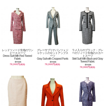
レッドツィード生地のワン
グレーサブリナパンツｘジ
ラメ入りのブラック・グレ
ピーススーツ
ャケットのセットアップス
ーのツィード生地のスカー
Dress Suit With Red Tweed
ーツ
トスーツ
Fabric
Gray Suit with Cropped Pants
Skirt Suit With Black and Gray
Tweed Fabric
通常価格
通常価格
78,000円
78,000円
(税別)
(税別)
通常価格
78,000円
(税別)