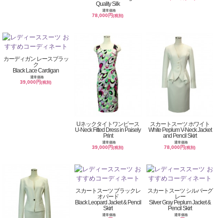
Quality Silk
通常価格
78,000円
(税別)
カーディガン レースブラッ
ク
Black Lace Cardigan
通常価格
39,000円
(税別)
Uネックタイトワンピース
スカートスーツ ホワイト
U-Neck Fitted Dress in Paisely
White Peplum V-Neck Jacket
Print
and Pencil Skirt
通常価格
通常価格
39,000円
78,000円
(税別)
(税別)
スカートスーツ ブラックレ
スカートスーツ シルバーグ
オパード
レー
Black Leopard Jacket & Pencil
Silver Gray Peplum Jacket &
Skirt
Pencil Skirt
通常価格
通常価格