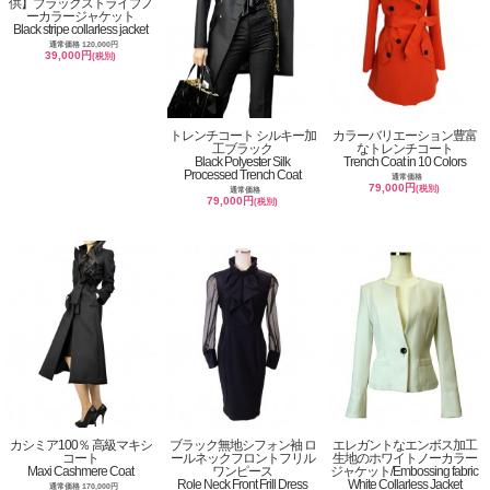
供】ブラックストライプノ
ーカラージャケット
Black stripe collarless jacket
通常価格 120,000円
39,000円
(税別)
トレンチコート シルキー加
カラーバリエーション豊富
工ブラック
なトレンチコート
Black Polyester Silk
Trench Coat in 10 Colors
Processed Trench Coat
通常価格
79,000円
(税別)
通常価格
79,000円
(税別)
カシミア100％ 高級マキシ
ブラック無地シフォン袖 ロ
エレガントなエンボス加工
コート
ールネックフロントフリル
生地のホワイトノーカラー
Maxi Cashmere Coat
ワンピース
ジャケット/Embossing fabric
Role Neck Front Frill Dress
White Collarless Jacket
通常価格 170,000円