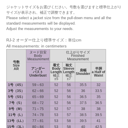
ジャケットサイズをお選びください。号数を選びますと標準仕上がり
サイズが表示され、補正で調整できます。
Please select a jacket size from the pull-down menu and all the
standard measurements will be displayed.
Adjust the measurements to your needs.
RJ-2 オーダー仕上り標準サイズ：単位cm
All measurements: in centimeters
ヌード目安
仕上がりサイズ
Body
Finished
Measurement
Measurement
号数
着丈
袖丈
Size
アンダー
Body
Sleeve
半胴
AR
肩幅
バスト
Length
Length
a Half of
Shoulder
Underbust
補正
補正
Waist
±5
±7
1号（4S）
59～63
52
56
35.5
32
3号（3S）
62～66
52
56
36
33.5
5号（SS）
65～69
52
56
36.5
35
7号（S）
68～72
52
56
37.5
36.5
9号（M）
71～75
52
57
38
38
11号（L）
74～78
53
57
38.5
39.5
13号（LL）
77～81
53
58
39.5
41
15号（3L）
80～84
53
58
40
42.5