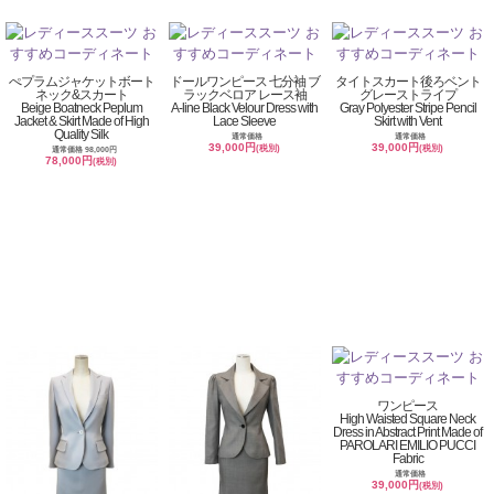
ぺプラムジャケットボート
ドールワンピース 七分袖 ブ
タイトスカート後ろベント
ネック&スカート
ラックベロア レース袖
グレーストライプ
Beige Boatneck Peplum
A-line Black Velour Dress with
Gray Polyester Stripe Pencil
Jacket & Skirt Made of High
Lace Sleeve
Skirt with Vent
Quality Silk
通常価格
通常価格
39,000円
39,000円
(税別)
(税別)
通常価格 98,000円
78,000円
(税別)
ワンピース
High Waisted Square Neck
Dress in Abstract Print Made of
PAROLARI EMILIO PUCCI
Fabric
通常価格
39,000円
(税別)