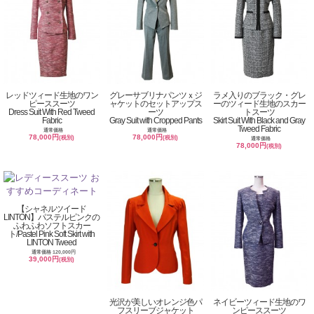
レッドツィード生地のワン
グレーサブリナパンツｘジ
ラメ入りのブラック・グレ
ピーススーツ
ャケットのセットアップス
ーのツィード生地のスカー
Dress Suit With Red Tweed
ーツ
トスーツ
Fabric
Gray Suit with Cropped Pants
Skirt Suit With Black and Gray
Tweed Fabric
通常価格
通常価格
78,000円
78,000円
(税別)
(税別)
通常価格
78,000円
(税別)
【シャネルツイード
LINTON】パステルピンクの
ふわふわソフトスカー
ト/Pastel Pink Soft Skirt with
LINTON Tweed
通常価格 120,000円
39,000円
(税別)
光沢が美しいオレンジ色パ
ネイビーツィード生地のワ
フスリーブジャケット
ンピーススーツ