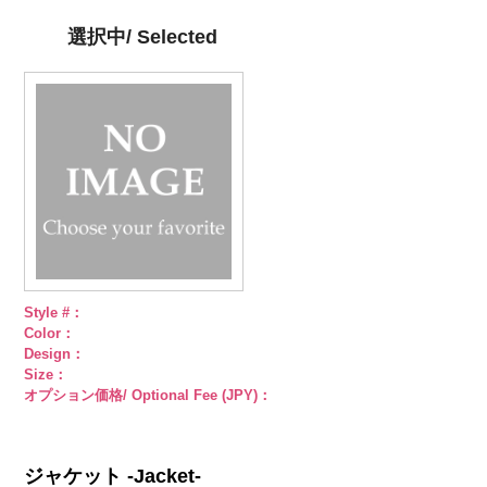
4000
柄
大ボタン
柄
大ボタン
ブラック
ラ
直径23mm／
直径23mm／
インストーン
選択中/ Selected
小ボタン直径
小ボタン直径
花
大ボタン
18mm
4000
18mm
4000
直径23mm／
小ボタン直径
18mm
4000
Style #：
Color：
Design：
Size：
オプション価格/ Optional Fee (JPY)：
ジャケット -Jacket-