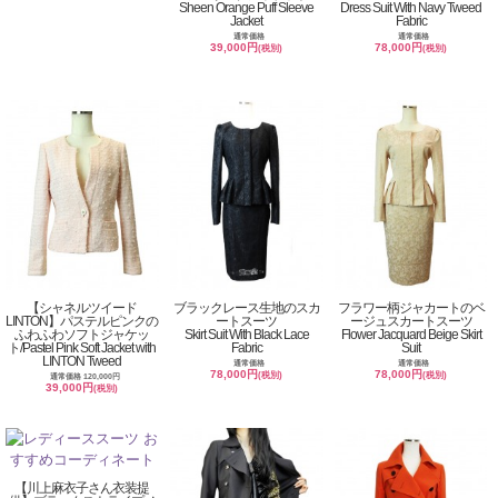
Sheen Orange Puff Sleeve
Dress Suit With Navy Tweed
Jacket
Fabric
通常価格
通常価格
39,000円
78,000円
(税別)
(税別)
【シャネルツイード
ブラックレース生地のスカ
フラワー柄ジャカートのベ
LINTON】パステルピンクの
ートスーツ
ージュスカートスーツ
ふわふわソフトジャケッ
Skirt Suit With Black Lace
Flower Jacquard Beige Skirt
ト/Pastel Pink Soft Jacket with
Fabric
Suit
LINTON Tweed
通常価格
通常価格
78,000円
78,000円
(税別)
(税別)
通常価格 120,000円
39,000円
(税別)
【川上麻衣子さん衣装提