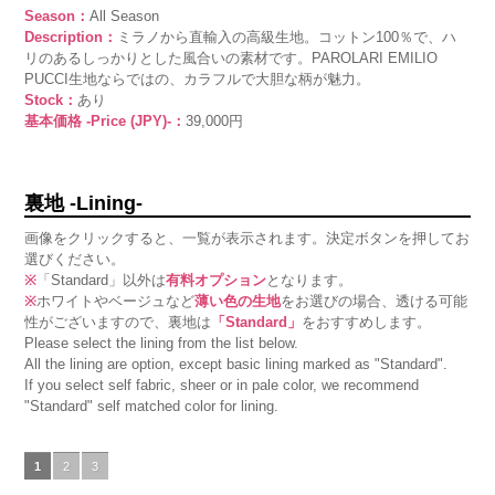
Season：
All Season
Description：
ミラノから直輸入の高級生地。コットン100％で、ハ
リのあるしっかりとした風合いの素材です。PAROLARI EMILIO
PUCCI生地ならではの、カラフルで大胆な柄が魅力。
Stock：
あり
基本価格 -Price (JPY)-：
39,000円
裏地 -Lining-
画像をクリックすると、一覧が表示されます。決定ボタンを押してお
選びください。
※
「Standard」以外は
有料オプション
となります。
※
ホワイトやベージュなど
薄い色の生地
をお選びの場合、透ける可能
性がございますので、裏地は
「Standard」
をおすすめします。
Please select the lining from the list below.
All the lining are option, except basic lining marked as "Standard".
If you select self fabric, sheer or in pale color, we recommend
"Standard" self matched color for lining.
1
2
3