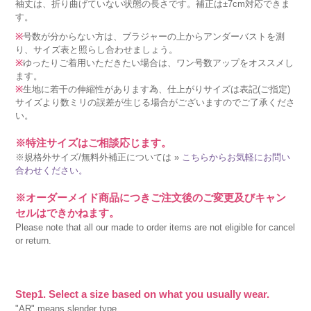
袖丈は、折り曲げていない状態の長さです。補正は±7cm対応できま
す。
※
号数が分からない方は、ブラジャーの上からアンダーバストを測
り、サイズ表と照らし合わせましょう。
※
ゆったりご着用いただきたい場合は、ワン号数アップをオススメし
ます。
※
生地に若干の伸縮性があります為、仕上がりサイズは表記(ご指定)
サイズより数ミリの誤差が生じる場合がございますのでご了承くださ
い。
※特注サイズはご相談応じます。
※規格外サイズ/無料外補正については »
こちらからお気軽にお問い
合わせください。
※オーダーメイド商品につきご注文後のご変更及びキャン
セルはできかねます。
Please note that all our made to order items are not eligible for cancel
or return.
Step1. Select a size based on what you usually wear.
"AR" means slender type.