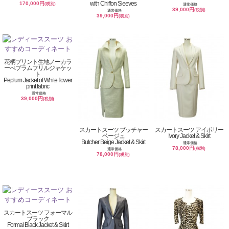
with Chiffon Sleeves
170,000円
(税別)
通常価格
39,000円
(税別)
通常価格
39,000円
(税別)
花柄プリント生地ノーカラ
ーぺプラムフリルジャケッ
ト
Peplum Jacket of White flower
print fabric
通常価格
39,000円
(税別)
スカートスーツ ブッチャー
スカートスーツ アイボリー
ベージュ
Ivory Jacket & Skirt
Butcher Beige Jacket & Skirt
通常価格
78,000円
(税別)
通常価格
78,000円
(税別)
スカートスーツ フォーマル
ブラック
Formal Black Jacket & Skirt