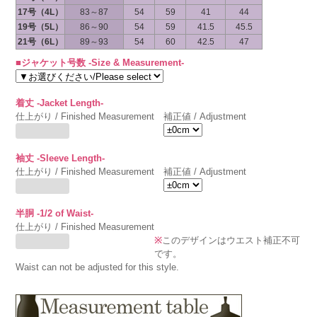
17号（4L）
83～87
54
59
41
44
19号（5L）
86～90
54
59
41.5
45.5
21号（6L）
89～93
54
60
42.5
47
■ジャケット号数 -Size & Measurement-
着丈 -Jacket Length-
仕上がり / Finished Measurement
補正値 / Adjustment
袖丈 -Sleeve Length-
仕上がり / Finished Measurement
補正値 / Adjustment
半胴 -1/2 of Waist-
仕上がり / Finished Measurement
※
このデザインはウエスト補正不可
です。
Waist can not be adjusted for this style.