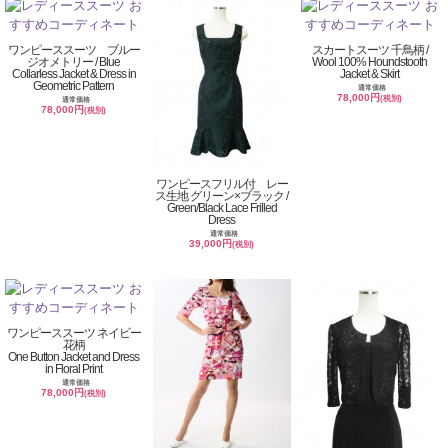
ワンピーススーツ ブルー
スカートスーツ 千鳥柄 /
ジオメトリー / Blue
Wool 100% Houndstooth
Collarless Jacket & Dress in
Jacket & Skirt
Geometric Pattern
通常価格
78,000円
(税別)
通常価格
78,000円
(税別)
ワンピースフリル付 レー
ス生地 グリーン×ブラック /
Green/Black Lace Frilled
Dress
通常価格
39,000円
(税別)
ワンピーススーツ ネイビー
花柄
One Button Jacket and Dress
in Floral Print
通常価格
78,000円
(税別)