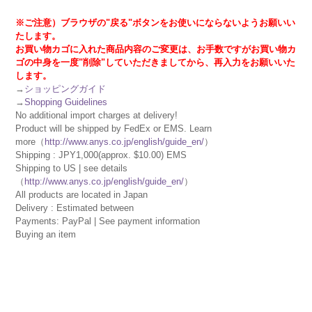
※ご注意）ブラウザの"戻る"ボタンをお使いにならないようお願いい
たします。
お買い物カゴに入れた商品内容のご変更は、お手数ですがお買い物カ
ゴの中身を一度"削除"していただきましてから、再入力をお願いいた
します。
→
ショッピングガイド
→
Shopping Guidelines
No additional import charges at delivery!
Product will be shipped by FedEx or EMS. Learn
more（
http://www.anys.co.jp/english/guide_en/
）
Shipping : JPY1,000(approx. $10.00) EMS
Shipping to US | see details
（
http://www.anys.co.jp/english/guide_en/
）
All products are located in Japan
Delivery : Estimated between
Payments: PayPal | See payment information
Buying an item