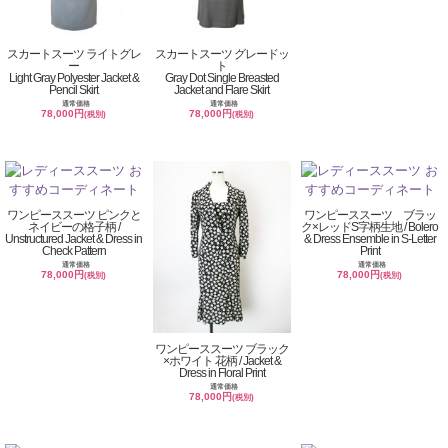
スカートスーツ ライトグレ
スカートスーツ グレードッ
ー
ト
Light Gray Polyester Jacket &
Gray Dot Single Breasted
Pencil Skirt
Jacket and Flare Skirt
通常価格
通常価格
78,000円
78,000円
(税別)
(税別)
ワンピーススーツ ピンクと
ワンピーススーツ ブラッ
ネイビーの格子柄 /
ク×レッドS字柄生地 / Bolero
Unstructured Jacket & Dress in
& Dress Ensemble in S-Letter
Check Pattern
Print
通常価格
通常価格
78,000円
78,000円
(税別)
(税別)
ワンピーススーツ ブラック
×ホワイト 花柄 / Jacket &
Dress in Floral Print
通常価格
78,000円
(税別)