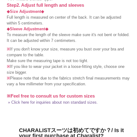
Step2. Adjust full length and sleeves
◆Size Adjustment◆
Full length is measured on center of the back. It can be adjusted
within 5 centimeters.
◆Sleeve Adjustment◆
To measure the length of the sleeve make sure it's not bent or folded.
It can be adjusted within 7 centimeters.
※
If you don't know your size, measure you bust over your bra and
compare to the table.
Make sure the measuring tape is not too tight.
※
If you like to wear your jacket in a loose-fitting style, choose one
size bigger.
※
Please note that due to the fabrics stretch final measurements may
vary a few millimeter from your specification.
※Feel free to consult us for custom sizes
» Click here for inquiries about non standard sizes.
CHARALISTスーツは初めてですか？/ Is it
your first purchase at Charalist?