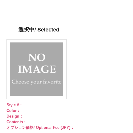
ラ100％
59.jpg
100％
ラ100％
57.jpg
100％
6000
58/LT)
6000
DOLCELABY、
AK105-59
グ
DOLCELABY、
DOLCELABY、
AK105-57
ネ
DOLCELABY、
http://www.anys.co.jp/wp-
FairyRose
レー
ペイズ
FairyRose
FairyRose
イビー
ペイ
FairyRose
content/uploads/2013/05/ak105-
6000
リー柄
キュ
6000
6000
ズリー柄
キ
6000
58.jpg
プラ100％
ュプラ100％
AK105-58
グ
選択中/ Selected
DOLCELABY、
DOLCELABY、
リーン
ペイ
FairyRose
FairyRose
ズリー柄
キ
6000
6000
ュプラ100％
DOLCELABY、
FairyRose
6000
Style #：
Color：
Design：
Contents：
オプション価格/ Optional Fee (JPY)：