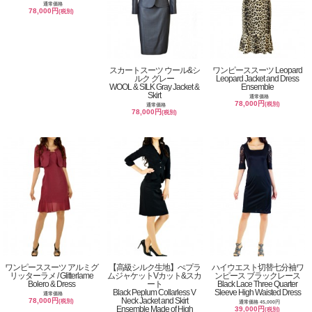
通常価格
78,000円
(税別)
スカートスーツ ウール&シ
ワンピーススーツ Leopard
ルク グレー
Leopard Jacket and Dress
WOOL & SILK Gray Jacket &
Ensemble
Skirt
通常価格
78,000円
(税別)
通常価格
78,000円
(税別)
ワンピーススーツ アルミグ
【高級シルク生地】ぺプラ
ハイウエスト切替七分袖ワ
リッターラメ / Glitterlame
ムジャケットVカット&スカ
ンピース ブラックレース
Bolero & Dress
ート
Black Lace Three Quarter
Black Peplum Collarless V
Sleeve High Waisted Dress
通常価格
Neck Jacket and Skirt
78,000円
(税別)
通常価格 45,000円
Ensemble Made of High
39,000円
(税別)