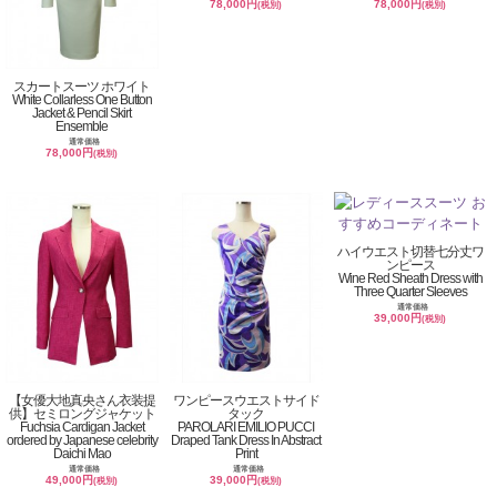
78,000円
78,000円
(税別)
(税別)
スカートスーツ ホワイト
White Collarless One Button
Jacket & Pencil Skirt
Ensemble
通常価格
78,000円
(税別)
ハイウエスト切替七分丈ワ
ンピース
Wine Red Sheath Dress with
Three Quarter Sleeves
通常価格
39,000円
(税別)
【女優大地真央さん衣装提
ワンピースウエストサイド
供】セミロングジャケット
タック
Fuchsia Cardigan Jacket
PAROLARI EMILIO PUCCI
ordered by Japanese celebrity
Draped Tank Dress In Abstract
Daichi Mao
Print
通常価格
通常価格
49,000円
39,000円
(税別)
(税別)