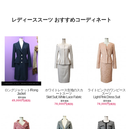
レディーススーツ おすすめコーディネート
ロングジャケット/Rong
ホワイトレース生地のスカ
ライトピンクのワンピース
Jacket
ートスーツ
スーツ
Skirt Suit, White Lace Fabric
Light Pink Dress Suit
通常価格
49,000円
(税別)
通常価格
通常価格
78,000円
78,000円
(税別)
(税別)